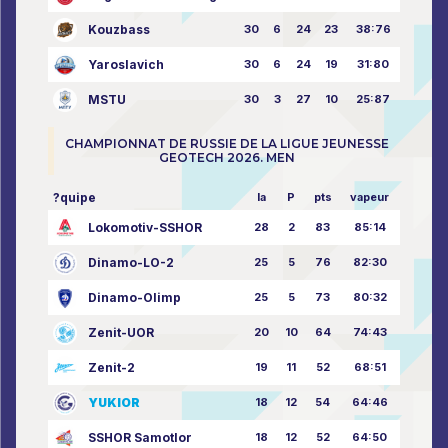
Kouzbass
30
6
24
23
38:76
Yaroslavich
30
6
24
19
31:80
MSTU
30
3
27
10
25:87
CHAMPIONNAT DE RUSSIE DE LA LIGUE JEUNESSE
GEOTECH 2026. MEN
?quipe
la
P
pts
vapeur
Lokomotiv-SSHOR
28
2
83
85:14
Dinamo-LO-2
25
5
76
82:30
Dinamo-Olimp
25
5
73
80:32
Zenit-UOR
20
10
64
74:43
Zenit-2
19
11
52
68:51
YUKIOR
18
12
54
64:46
SSHOR Samotlor
18
12
52
64:50