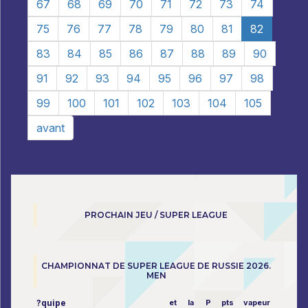
67
68
69
70
71
72
73
74
75
76
77
78
79
80
81
82
83
84
85
86
87
88
89
90
91
92
93
94
95
96
97
98
99
100
101
102
103
104
105
avant
PROCHAIN JEU / SUPER LEAGUE
CHAMPIONNAT DE SUPER LEAGUE DE RUSSIE 2026.
MEN
?quipe
et
la
P
pts
vapeur