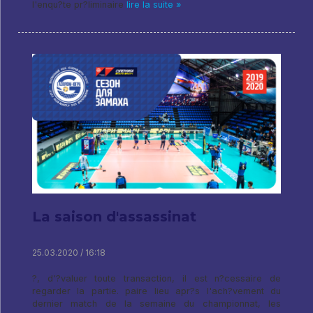
l'enqu?te pr?liminaire
lire la suite »
La saison d'assassinat
25.03.2020 / 16:18
?, d'?valuer toute transaction, il est n?cessaire de
regarder la partie. paire lieu apr?s l'ach?vement du
dernier match de la semaine du championnat, les