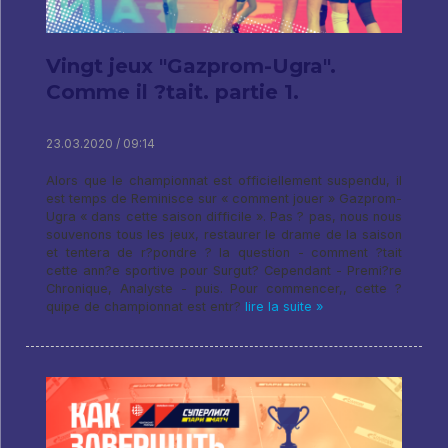
Vingt jeux "Gazprom-Ugra".
Comme il ?tait. partie 1.
23.03.2020 / 09:14
Alors que le championnat est officiellement suspendu, il
est temps de Reminisce sur « comment jouer » Gazprom-
Ugra « dans cette saison difficile ». Pas ? pas, nous nous
souvenons tous les jeux, restaurer le drame de la saison
et tentera de r?pondre ? la question - comment ?tait
cette ann?e sportive pour Surgut? Cependant - Premi?re
Chronique, Analyste - puis. Pour commencer,, cette ?
quipe de championnat est entr?
lire la suite »