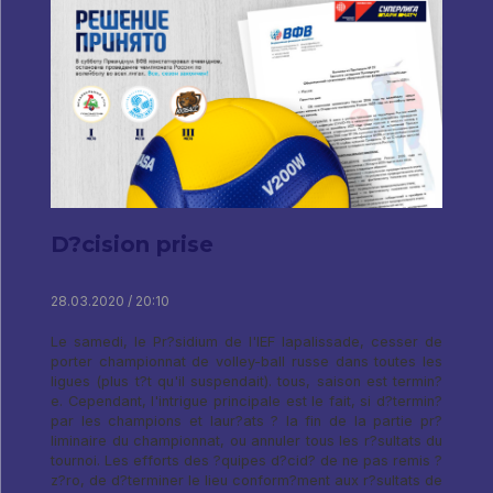
D?cision prise
28.03.2020 / 20:10
Le samedi, le Pr?sidium de l'IEF lapalissade, cesser de
porter championnat de volley-ball russe dans toutes les
ligues (plus t?t qu'il suspendait). tous, saison est termin?
e. Cependant, l'intrigue principale est le fait, si d?termin?
par les champions et laur?ats ? la fin de la partie pr?
liminaire du championnat, ou annuler tous les r?sultats du
tournoi. Les efforts des ?quipes d?cid? de ne pas remis ?
z?ro, de d?terminer le lieu conform?ment aux r?sultats de