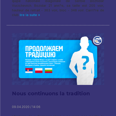
quipe nationale diagonale de Serbie Bozhidar
Vucichevich. Bozidar 21 ann?e, sa taille est 205 voir,
hauteur de retrait - 363 voir, bloc - 348 voir. Carri?re de
club
lire la suite »
Nous continuons la tradition
09.04.2020 / 14:06