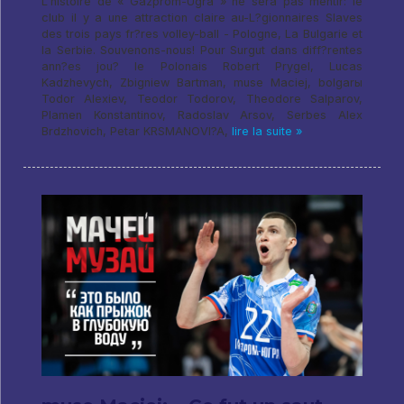
L'histoire de « Gazprom-Ugra » ne sera pas mentir: le
club il y a une attraction claire au-L?gionnaires Slaves
des trois pays fr?res volley-ball - Pologne, La Bulgarie et
la Serbie. Souvenons-nous! Pour Surgut dans diff?rentes
ann?es jou? le Polonais Robert Prygel, Lucas
Kadzhevych, Zbigniew Bartman, muse Maciej, bolgarы
Todor Alexiev, Teodor Todorov, Theodore Salparov,
Plamen Konstantinov, Radoslav Arsov, Serbes Alex
Brdzhovich, Petar KRSMANOVI?A,
lire la suite »