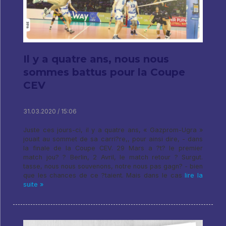
Il y a quatre ans, nous nous
sommes battus pour la Coupe
CEV
31.03.2020 / 15:06
Juste ces jours-ci, il y a quatre ans, « Gazprom-Ugra »
jouait au sommet de sa carri?re,, pour ainsi dire, - dans
la finale de la Coupe CEV. 29 Mars a ?t? le premier
match jou? ? Berlin, 2 Avril, le match retour ? Surgut.
tasse, nous nous souvenons, notre nous pas gagn? - bien
que les chances de ce ?taient. Mais dans le cas
lire la
suite »