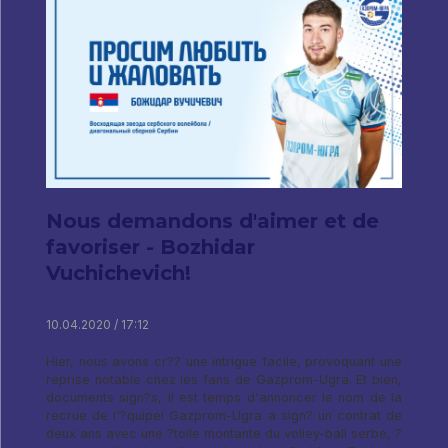
Nous demandons d'aimer et de
favoriser - Bozhidar
Vuchichevich!
10.04.2020 / 17:12
Hier, nous avons cr?? une intrigue facile, provoquant une
reprise notable chez les fans de Gazprom-Ugra. Et bien,
documents sign?s, il est temps d'annoncer le nom de la
recrue de l'?quipe! Gazprom-Ugra a sign? un contrat de
deux ans avec une ?toile montante du volley-ball serbe, ?