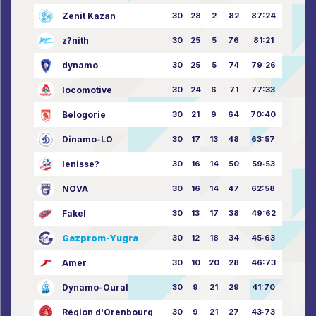
Zenit Kazan
30
28
2
82
87:24
z?nith
30
25
5
76
81:21
dynamo
30
25
5
74
79:26
locomotive
30
24
6
71
77:33
Belogorie
30
21
9
64
70:40
Dinamo-LO
30
17
13
48
63:57
Ienisse?
30
16
14
50
59:53
NOVA
30
16
14
47
62:58
Fakel
30
13
17
38
49:62
Gazprom-Yugra
30
12
18
34
45:63
Amer
30
10
20
28
46:73
Dynamo-Oural
30
9
21
29
41:70
Région d'Orenbourg
30
9
21
27
43:73