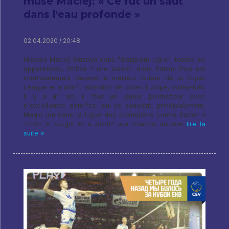
muse Maciej: « Ce fut un saut
dans l'eau profonde »
02.04.2020 / 20:48
Histoire Maciej Muzaya dans "Gazprom-Ugra", toutes les
apparences, limit?e ? une saison. donc Kakim! Pole est
imm?diatement devenu le meilleur buteur de la Super
League et a attir? l'attention de toute l'Europe, volley-ball.
Il y a un an, il ?tait un joueur prometteur avec
d'excellentes donn?es, qui se souvient, principalement,
Magic jeu dans la Ligue des champions contre Kazan «
Z?nith ». Surgut lui a donn? une chance de dire
lire la
suite »