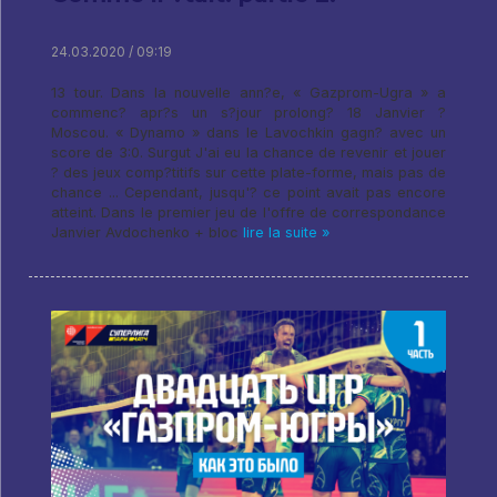
24.03.2020 / 09:19
13 tour. Dans la nouvelle ann?e, « Gazprom-Ugra » a
commenc? apr?s un s?jour prolong? 18 Janvier ?
Moscou. « Dynamo » dans le Lavochkin gagn? avec un
score de 3:0. Surgut J'ai eu la chance de revenir et jouer
? des jeux comp?titifs sur cette plate-forme, mais pas de
chance ... Cependant, jusqu'? ce point avait pas encore
atteint. Dans le premier jeu de l'offre de correspondance
Janvier Avdochenko + bloc
lire la suite »