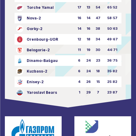
Torche Yamal
17
13
54
65:52
Nova-2
16
14
47
58:57
Gorky-2
14
16
38
50:63
Orenbourg-UOR
12
18
34
49:67
Belogorie-2
11
19
30
44:71
Dinamo-Bašgau
6
24
23
36:75
Kuzbass-2
6
24
18
35:82
Enisey-2
4
26
15
25:82
Yaroslavl Bears
1
29
7
23:87