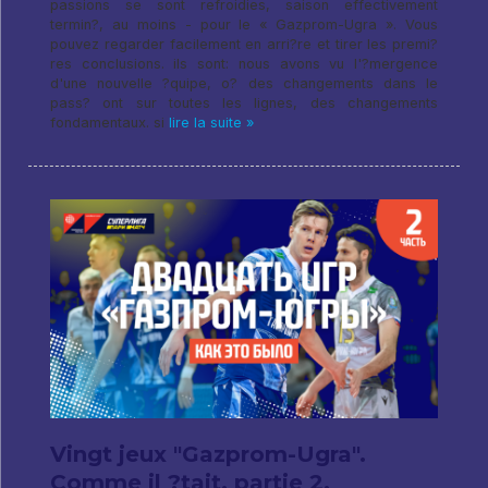
passions se sont refroidies, saison effectivement
termin?, au moins - pour le « Gazprom-Ugra ». Vous
pouvez regarder facilement en arri?re et tirer les premi?
res conclusions. ils sont: nous avons vu l'?mergence
d'une nouvelle ?quipe, o? des changements dans le
pass? ont sur toutes les lignes, des changements
fondamentaux. si
lire la suite »
Vingt jeux "Gazprom-Ugra".
Comme il ?tait. partie 2.