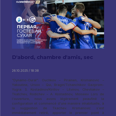
D'abord, chambre d'amis, sec
26.10.2025 / 18:38
"Dynamo-Oural": Ouchkov – Pirainen, Krsmanovic –
Yakoutine, Ursov – Qui, Bragin/Tchanchikov Gazprom-
Yugra: S. Kostadinov/Kirillov – Litvinov, Chevliakov –
Tkatchev, Rodichev – A. Kostadinov, Moiseev Lors de
l'ouverture, nous avons légèrement peaufiné la
configuration et commencé d'une manière inhabituelle, à
la suggestion de Tkachev. Krsmanovic s'est
immédiatement retiré, apporter le premier point à