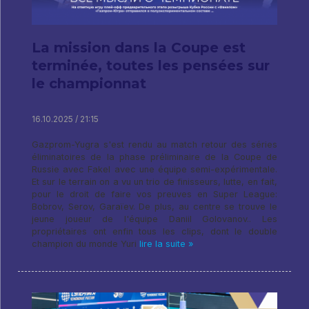
La mission dans la Coupe est
terminée, toutes les pensées sur
le championnat
16.10.2025 / 21:15
Gazprom-Yugra s'est rendu au match retour des séries
éliminatoires de la phase préliminaire de la Coupe de
Russie avec Fakel avec une équipe semi-expérimentale.
Et sur le terrain on a vu un trio de finisseurs, lutte, en fait,
pour le droit de faire vos preuves en Super League:
Bobrov, Serov, Garaïev. De plus, au centre se trouve le
jeune joueur de l'équipe Daniil Golovanov.. Les
propriétaires ont enfin tous les clips, dont le double
champion du monde Yuri
lire la suite »