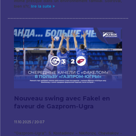
intime presque dans un environnement familial. Soliroval,
bien s?r,
lire la suite »
Nouveau swing avec Fakel en
faveur de Gazprom-Ugra
11.10.2025 / 20:07
"Gazprom-Ugra": S. Kostadinov – Nikiforov, Chevliakov –