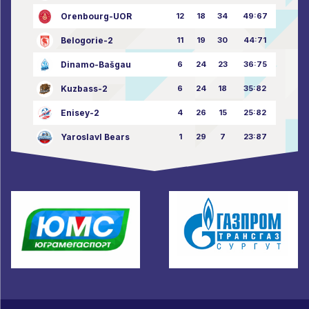
Orenbourg-UOR
12
18
34
49:67
Belogorie-2
11
19
30
44:71
Dinamo-Bašgau
6
24
23
36:75
Kuzbass-2
6
24
18
35:82
Enisey-2
4
26
15
25:82
Yaroslavl Bears
1
29
7
23:87