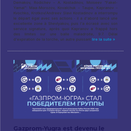
Demakov, Rodichev – A. Kostadinov, Moiseev "Fakel-
Yamal": Maa-Morozov, Kovalchuk – Taupe, Kapranov –
Kvochko, Krotkov/Andreev Slavi Kostadinov a interrompu
le départ égal avec ses actions - il a d'abord lancé une
excellente zone à Shevlyakov, puis l'a écrasé avec son
service signature, après quoi Kapranov a frappé hors
des limites sur une balle maladroite, 9:7. Délai
d'expiration de la torche, un autre puissant
lire la suite »
Gazprom-Yugra est devenu le