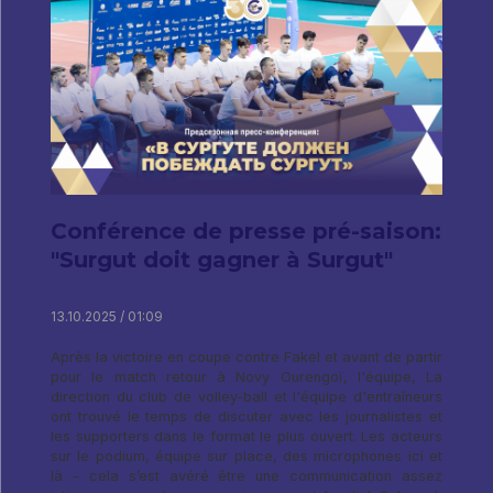
Conférence de presse pré-saison:
"Surgut doit gagner à Surgut"
13.10.2025 / 01:09
Après la victoire en coupe contre Fakel et avant de partir
pour le match retour à Novy Ourengoï, l'équipe, La
direction du club de volley-ball et l'équipe d'entraîneurs
ont trouvé le temps de discuter avec les journalistes et
les supporters dans le format le plus ouvert. Les acteurs
sur le podium, équipe sur place, des microphones ici et
là – cela s’est avéré être une communication assez