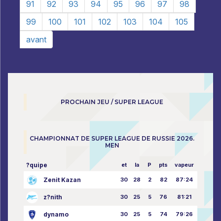
91
92
93
94
95
96
97
98
99
100
101
102
103
104
105
avant
PROCHAIN JEU / SUPER LEAGUE
CHAMPIONNAT DE SUPER LEAGUE DE RUSSIE 2026.
MEN
?quipe
et
la
P
pts
vapeur
Zenit Kazan
30
28
2
82
87:24
z?nith
30
25
5
76
81:21
dynamo
30
25
5
74
79:26