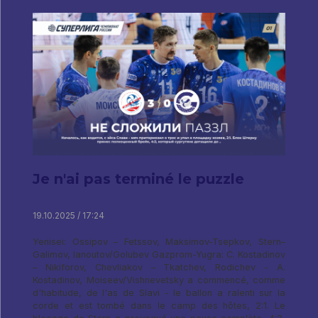
Je n'ai pas terminé le puzzle
19.10.2025 / 17:24
Yenisei: Ossipov – Fetssov, Maksimov-Tsepkov, Stern–
Galimov, Ianoutov/Golubev Gazprom-Yugra: C. Kostadinov
– Nikiforov, Chevliakov – Tkatchev, Rodichev - A.
Kostadinov, Moiseev/Vishnevetsky a commencé, comme
d'habitude, de l'as de Slavi - le ballon a ralenti sur la
corde et est tombé dans le camp des hôtes, 2:1. Le