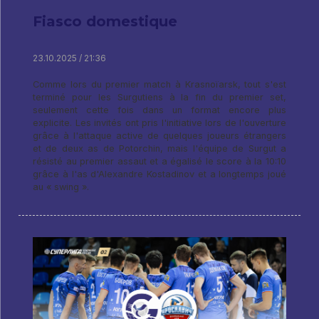
Fiasco domestique
23.10.2025 / 21:36
Comme lors du premier match à Krasnoïarsk, tout s'est
terminé pour les Surgutiens à la fin du premier set,
seulement cette fois dans un format encore plus
explicite. Les invités ont pris l'initiative lors de l'ouverture
grâce à l'attaque active de quelques joueurs étrangers
et de deux as de Potorchin, mais l'équipe de Surgut a
résisté au premier assaut et a égalisé le score à la 10:10
grâce à l'as d'Alexandre Kostadinov et a longtemps joué
au « swing ».