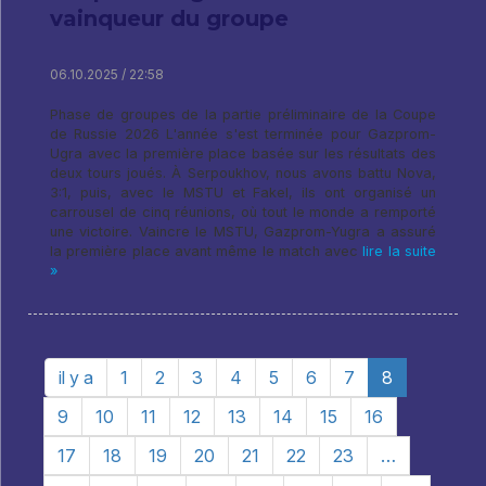
vainqueur du groupe
06.10.2025 / 22:58
Phase de groupes de la partie préliminaire de la Coupe
de Russie 2026 L'année s'est terminée pour Gazprom-
Ugra avec la première place basée sur les résultats des
deux tours joués. À Serpoukhov, nous avons battu Nova,
3:1, puis, avec le MSTU et Fakel, ils ont organisé un
carrousel de cinq réunions, où tout le monde a remporté
une victoire. Vaincre le MSTU, Gazprom-Yugra a assuré
la première place avant même le match avec
lire la suite
»
il y a
1
2
3
4
5
6
7
8
9
10
11
12
13
14
15
16
17
18
19
20
21
22
23
…