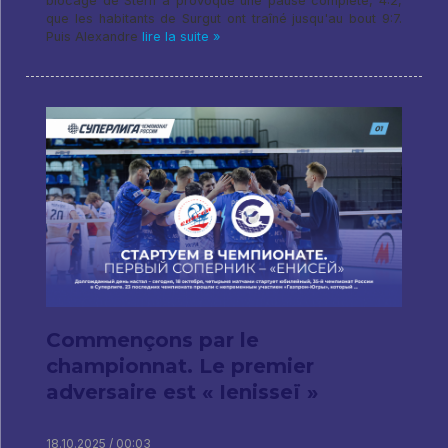
blocage de Stern a provoqué une pause complète, 4:2,
que les habitants de Surgut ont traîné jusqu'au bout 9:7.
Puis Alexandre
lire la suite »
Commençons par le
championnat. Le premier
adversaire est « Ienisseï »
18.10.2025 / 00:03