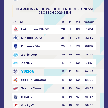
CHAMPIONNAT DE RUSSIE DE LA LIGUE JEUNESSE
GEOTECH 2026. MEN
?quipe
la
P
pts
vapeur
Lokomotiv-SSHOR
28
2
83
85:14
Dinamo-LO-2
25
5
76
82:30
Dinamo-Olimp
25
5
73
80:32
Zenit-UOR
20
10
64
74:43
Zenit-2
19
11
52
68:51
YUKIOR
18
12
54
64:46
SSHOR Samotlor
18
12
52
64:50
Torche Yamal
17
13
54
65:52
Nova-2
16
14
47
58:57
Gorky-2
14
16
38
50:63