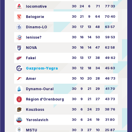
locomotive
30
24
6
71
77:33
Belogorie
30
21
9
64
70:40
Dinamo-LO
30
17
13
48
63:57
Ienisse?
30
16
14
50
59:53
NOVA
30
16
14
47
62:58
Fakel
30
13
17
38
49:62
Gazprom-Yugra
30
12
18
34
45:63
Amer
30
10
20
28
46:73
Dynamo-Oural
30
9
21
29
41:70
Région d'Orenbourg
30
9
21
27
43:73
Kouzbass
30
6
24
23
38:76
Yaroslavich
30
6
24
19
31:80
MSTU
30
3
27
10
25:87