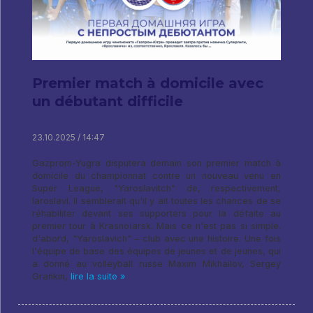
Premier match à domicile avec
un débutant difficile
23.10.2025 / 14:47
Gazprom-Yugra disputera demain son premier match à
domicile du championnat contre un nouveau venu en
Super League, "Yaroslavitch" de, respectivement,
Iaroslavl. Il semblerait qu'il y ait toutes les chances de se
réhabiliter devant ses supporters pour la défaite au
premier tour à Krasnoïarsk. Mais ce n'est pas si simple.
d'abord, "Yaroslavich" – club avec une histoire. Une fois
l'équipe de base des équipes de jeunes et de jeunes, qui
a donné au volleyball russe Maxim Mikhailov, Sergey
Grankin,
lire la suite »