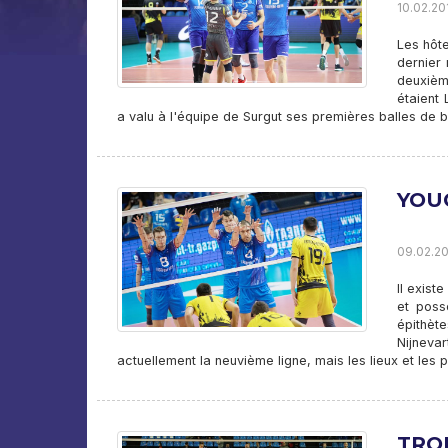
10.02.201
Les hôt
dernier
deuxièm
étaient 
a valu à l'équipe de Surgut ses premières balles de br
YOU
09.02.20
Il exis
et poss
épithèt
Nijneva
actuellement la neuvième ligne, mais les lieux et les 
TRO