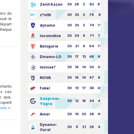
Zenit Kazan
30
28
2
82
87:24
ors du
z?nith
30
25
5
76
81:21
oué le
départ
dynamo
30
25
5
74
79:26
attaque
locomotive
30
24
6
71
77:33
Belogorie
30
21
9
64
70:40
Dinamo-LO
30
17
13
48
63:57
Ienisse?
30
16
14
50
59:53
NOVA
30
16
14
47
62:58
rtants
Fakel
30
13
17
38
49:62
es ces
. que,
Gazprom-
30
12
18
34
45:63
cupent
Yugra
suite »
Amer
30
10
20
28
46:73
Dynamo-
30
9
21
29
41:70
Oural