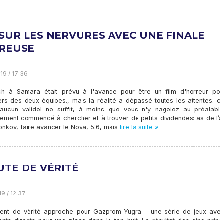
 SUR LES NERVURES AVEC UNE FINALE
REUSE
19 / 17:36
h à Samara était prévu à l'avance pour être un film d'horreur po
ers des deux équipes., mais la réalité a dépassé toutes les attentes.
 aucun validol ne suffit, à moins que vous n'y nageiez au préalable
llement commencé à chercher et à trouver de petits dividendes: as de l
nkov, faire avancer le Nova, 5:6, mais
lire la suite »
UTE DE VÉRITÉ
19 / 12:37
nt de vérité approche pour Gazprom-Yugra - une série de jeux av