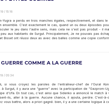
19 / 15:16
-Yugra a perdu en trois manches égales, respectivement, et dans le
n ensemble. C'est exactement le cas, quand un ou deux épisodes pour
sculer le jeu dans l'autre sens, mais cela ne s'est pas produit - il m
n peu aux habitants de Surgut. Principalement, Je ne pouvais pas écha
et Bisset ont réussi deux as avec des balles comme une copie confor
A GUERRE COMME A LA GUERRE
19 / 05:34
i, si vous croyez les paroles de l'entraîneur-chef de l'Oural Kons
, à Surgut, il y aura une "guerre" avec la participation de "Gazprom-U
uipe d'Ufa. En tout cas, c'est ainsi que Sidenko a annoncé le match à 
sent-ils, aller à la guerre. Aucune chance, il ajouta, perdre. C'est-à-d
ez vous battre, alors a priori gagné. bien, il y a une certaine logique à c