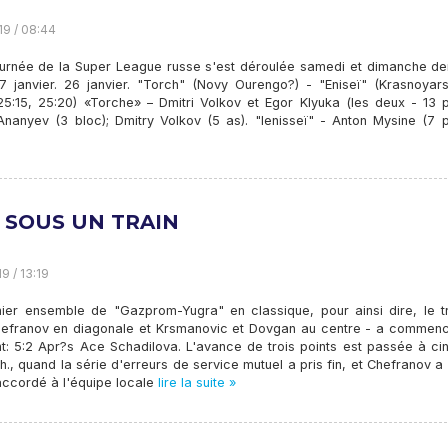
19 / 08:44
ournée de la Super League russe s'est déroulée samedi et dimanche der
7 janvier. 26 janvier. "Torch" (Novy Ourengo?) - "Eniseï" (Krasnoyars
25:15, 25:20) «Torche» – Dmitri Volkov et Egor Klyuka (les deux - 13 p
Ananyev (3 bloc); Dmitry Volkov (5 as). "Ienisseï" - Anton Mysine (7 p
S SOUS UN TRAIN
9 / 13:19
ier ensemble de "Gazprom-Yugra" en classique, pour ainsi dire, le t
efranov en diagonale et Krsmanovic et Dovgan au centre - a commenc
t: 5:2 Apr?s Ace Schadilova. L'avance de trois points est passée à cin
., quand la série d'erreurs de service mutuel a pris fin, et Chefranov 
 accordé à l'équipe locale
lire la suite »