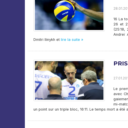
28.01.20
16 La t
26 et 2
(25:18, 
Andreï 
Dmitri Ilinykh et
lire la suite »
PRI
27.01.201
Le prem
avec Ch
gaiemen
mi-match
un point sur un triple bloc, 16:11. Le temps mort a été