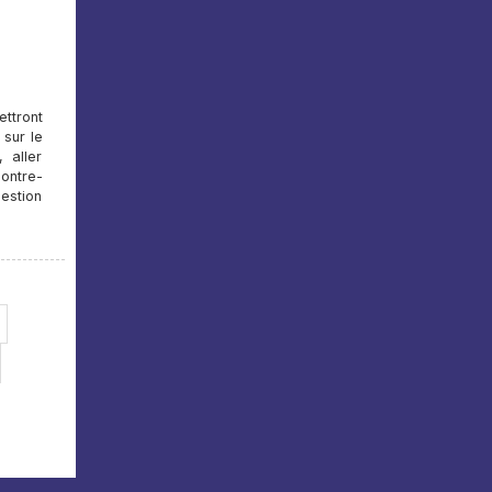
ttront
 sur le
 aller
ontre-
uestion