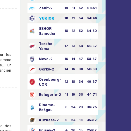
Zenit-2
19
11
52
68:51
YUKIOR
18
12
54
64:46
SSHOR
18
12
52
64:50
Samotlor
Torche
17
13
54
65:52
Yamal
ur les
Nova-2
16
14
47
58:57
 comme
... En
Gorky-2
14
16
38
50:63
’ancien
Orenbourg-
12
18
34
49:67
UOR
Belogorie-2
11
19
30
44:71
Dinamo-
6
24
23
36:75
Bašgau
Kuzbass-2
6
24
18
35:82
ec des
Enisey-2
4
26
15
25:82