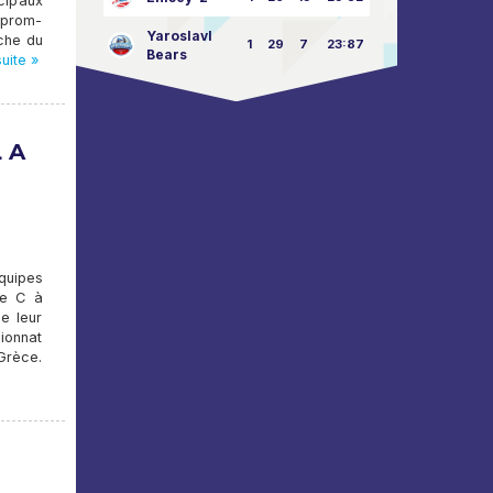
ncipaux
zprom-
Yaroslavl
rche du
1
29
7
23:87
Bears
suite »
 A
quipes
pe C à
e leur
ionnat
Grèce.