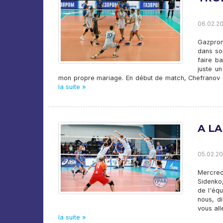
06.02.20
Gazprom
dans so
faire ba
juste u
mon propre mariage. En début de match, Chefranov 
la suite »
A L
05.02.20
Mercred
Sidenko
de l'éq
nous, di
vous all
la suite »