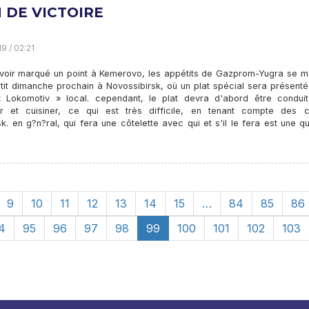
 DE VICTOIRE
9 / 02:21
voir marqué un point à Kemerovo, les appétits de Gazprom-Yugra se me
tit dimanche prochain à Novossibirsk, où un plat spécial sera présenté
« Lokomotiv » local. cependant, le plat devra d'abord être conduit,
r et cuisiner, ce qui est très difficile, en tenant compte des c
. en g?n?ral, qui fera une côtelette avec qui et s'il le fera est une q
9
10
11
12
13
14
15
…
84
85
86
4
95
96
97
98
99
100
101
102
103