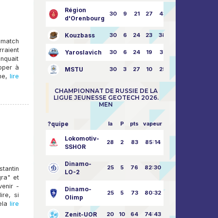
Région
30
9
21
27
43:73
d'Orenbourg
Kouzbass
30
6
24
23
38:76
 match
raient
Yaroslavich
30
6
24
19
31:80
anquait
pper à
MSTU
30
3
27
10
25:87
me,
lire
CHAMPIONNAT DE RUSSIE DE LA
LIGUE JEUNESSE GEOTECH 2026.
MEN
?quipe
la
P
pts
vapeur
Lokomotiv-
28
2
83
85:14
SSHOR
Dinamo-
25
5
76
82:30
tantin
LO-2
gra" et
venir -
Dinamo-
25
5
73
80:32
ire, si
Olimp
ela
lire
Zenit-UOR
20
10
64
74:43