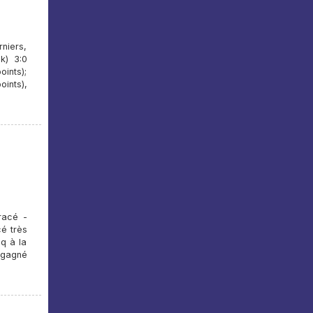
niers,
k) 3:0
oints);
oints),
racé -
é très
q à la
a gagné