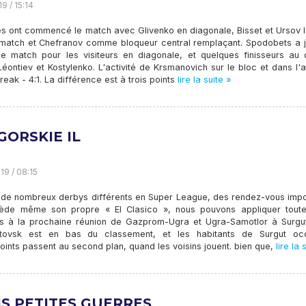
9 / 15:14
es ont commencé le match avec Glivenko en diagonale, Bisset et Ursov l
 match et Chefranov comme bloqueur central remplaçant. Spodobets a j
e match pour les visiteurs en diagonale, et quelques finisseurs au 
Léontiev et Kostylenko. L'activité de Krsmanovich sur le bloc et dans l'
eak - 4:1. La différence est à trois points
lire la suite »
GORSKIE IL
19 / 08:15
te de nombreux derbys différents en Super League, des rendez-vous impo
ède même son propre « El Clasico », nous pouvons appliquer tout
es à la prochaine réunion de Gazprom-Ugra et Ugra-Samotlor à Surgut
rtovsk est en bas du classement, et les habitants de Surgut oc
points passent au second plan, quand les voisins jouent. bien que,
lire la 
IS PETITES GUERRES