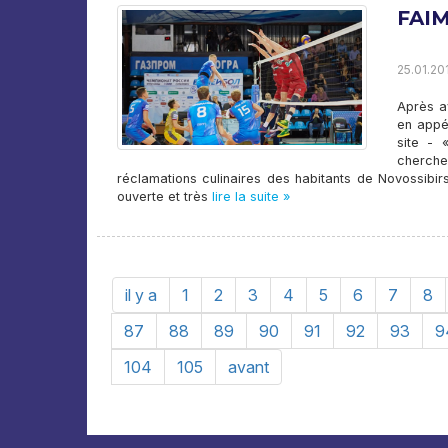
FAIM
25.01.201
Après a
en appé
site - 
cherche
réclamations culinaires des habitants de Novossibirsk
ouverte et très
lire la suite »
il y a
1
2
3
4
5
6
7
8
87
88
89
90
91
92
93
9
104
105
avant