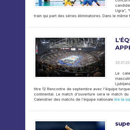
concurr
candida
Ugra", 
train qui part des séries éliminatoires. Dans le mêm
L'É
APPR
30.01.20
Le cale
masculi
Ljublja
titre 12 Rencontre de septembre avec l'équipe turqu
continental. Le match d'ouverture sera le match du
Calendrier des matchs de l'équipe nationale
lire la su
supe