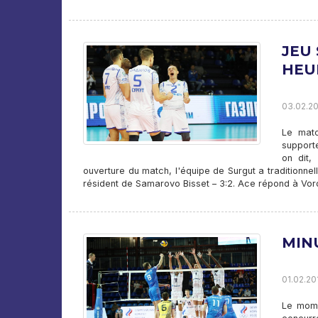
JEU
HEU
03.02.20
Le matc
support
on dit,
ouverture du match, l'équipe de Surgut a traditionne
résident de Samarovo Bisset – 3:2. Ace répond à Voro
MIN
01.02.20
Le mome