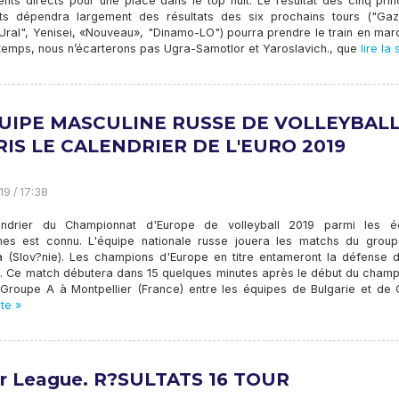
ents directs pour une place dans le top huit. Le résultat des cinq pri
ts dépendra largement des résultats des six prochains tours ("Ga
"Ural", Yenisei, «Nouveau», "Dinamo-LO") pourra prendre le train en ma
e temps, nous n’écarterons pas Ugra-Samotlor et Yaroslavich., que
lire la 
QUIPE MASCULINE RUSSE DE VOLLEYBALL
IS LE CALENDRIER DE L'EURO 2019
19 / 17:38
ndrier du Championnat d'Europe de volleyball 2019 parmi les é
nes est connu. L'équipe nationale russe jouera les matchs du grou
na (Slov?nie). Les champions d'Europe en titre entameront la défense d
e. Ce match débutera dans 15 quelques minutes après le début du champ
 Groupe A à Montpellier (France) entre les équipes de Bulgarie et de 
ite »
r League. R?SULTATS 16 TOUR