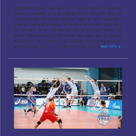
Gazprom-Yugra perdió en tres finales iguales,
respectivamente, y en el partido en su conjunto. Este es
exactamente el caso, cuando uno o dos episodios
podrían cambiar el juego en la otra dirección, pero esto
no sucedió: a los residentes de Surgut les faltaba un
poco. Principalmente, No pude escapar de mi propio
matrimonio. Al comienzo del partido, Chefranov y Bisset
anotaron dos aces con bolas como un calco,
leer m?s »