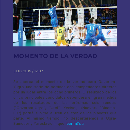
MOMENTO DE LA VERDAD
01.02.2019 / 12:37
Se acerca el momento de la verdad para Gazprom-
Yugra: una serie de partidos con competidores directos
por un lugar entre los ocho primeros. El resultado de los
cinco principales candidatos dependerá en gran medida
de los resultados de las próximas seis rondas.
("Gazprom-Ugra", "Ural", Yenisei, «Nuevo», "Dinamo-
LO") podrá subirse al tren del tren de los playoffs que
parte. Al mismo tiempo, no descartaremos a Ugra-
Samotlor y Yaroslavich., que
leer m?s »