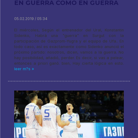
EN GUERRA COMO EN GUERRA
05.02.2019 / 05:34
El miércoles, Según el entrenador del Ural, Konstantin
Sidenko, Habrá una "guerra" en Surgut con la
participación de Gazprom-Yugra y el equipo de Ufa.. En
todo caso, así es exactamente como Sidenko anunció el
próximo partido: nosotros, dicen, vamos a la guerra. No
hay posibilidad, añadió, perder. Es decir, si vas a pelear,
entonces a priori ganó. bien, Hay cierta lógica en esto.
leer m?s »