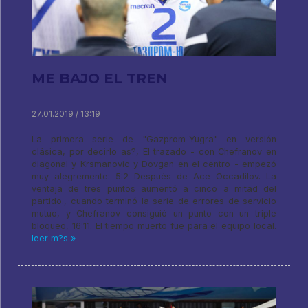
ME BAJO EL TREN
27.01.2019 / 13:19
La primera serie de "Gazprom-Yugra" en versión
clásica, por decirlo as?, El trazado - con Chefranov en
diagonal y Krsmanovic y Dovgan en el centro - empezó
muy alegremente: 5:2 Después de Ace Occadilov. La
ventaja de tres puntos aumentó a cinco a mitad del
partido., cuando terminó la serie de errores de servicio
mutuo, y Chefranov consiguió un punto con un triple
bloqueo, 16:11. El tiempo muerto fue para el equipo local.
leer m?s »