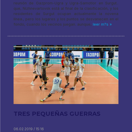
reunión de Gazprom-Ugra y Ugra-Samotlor en Surgut..
que, Nizhnevartovsk está al final de la clasificación, y los
residentes de Surgut ocupan actualmente la novena
línea., pero los lugares y los puntos se desvanecen en el
fondo, cuando los vecinos juegan. aunque,
leer m?s »
TRES PEQUEÑAS GUERRAS
06.02.2019 / 15:16