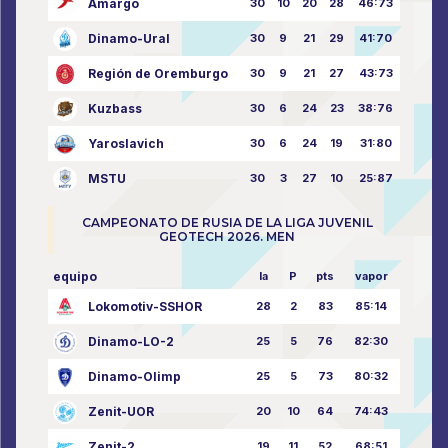
Amargo
30
10
20
28
46:73
Dinamo-Ural
30
9
21
29
41:70
Región de Oremburgo
30
9
21
27
43:73
Kuzbass
30
6
24
23
38:76
Yaroslavich
30
6
24
19
31:80
MSTU
30
3
27
10
25:87
CAMPEONATO DE RUSIA DE LA LIGA JUVENIL
GEOTECH 2026. MEN
equipo
la
P
pts
vapor
Lokomotiv-SSHOR
28
2
83
85:14
Dinamo-LO-2
25
5
76
82:30
Dinamo-Olimp
25
5
73
80:32
Zenit-UOR
20
10
64
74:43
Zenit-2
19
11
52
68:51