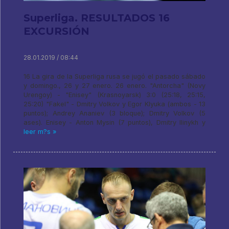
Superliga. RESULTADOS 16
EXCURSIÓN
28.01.2019 / 08:44
16 La gira de la Superliga rusa se jugó el pasado sábado
y domingo., 26 y 27 enero. 26 enero. "Antorcha" (Novy
Urengoy) - "Enisey" (Krasnoyarsk) 3:0 (25:18, 25:15,
25:20) "Fakel" - Dmitry Volkov y Egor Klyuka (ambos - 13
puntos); Andrey Ananiev (3 bloque); Dmitry Volkov (5
ases). Enisey - Anton Mysin (7 puntos), Dmitry Ilinykh y
leer m?s »