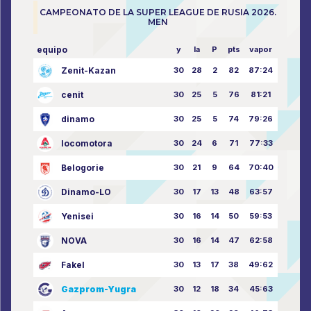
CAMPEONATO DE LA SUPER LEAGUE DE RUSIA 2026.
MEN
equipo
y
la
P
pts
vapor
Zenit-Kazan
30
28
2
82
87:24
cenit
30
25
5
76
81:21
dinamo
30
25
5
74
79:26
locomotora
30
24
6
71
77:33
Belogorie
30
21
9
64
70:40
Dinamo-LO
30
17
13
48
63:57
Yenisei
30
16
14
50
59:53
NOVA
30
16
14
47
62:58
Fakel
30
13
17
38
49:62
Gazprom-Yugra
30
12
18
34
45:63