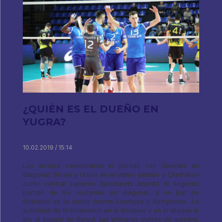
¿QUIÉN ES EL DUEÑO EN
YUGRA?
10.02.2019 / 15:14
Los locales comenzaron el partido con Glivenko en
diagonal, Bisset y Ursov en el último partido y Chefranov
como central suplente. Spodobets disputó el segundo
partido de los visitantes en diagonal, y un par de
finalistas en la salida fueron Leontyev y Kostylenko.. La
actividad de Krsmanovich en el bloqueo y en el ataque le
dio al equipo de Surgut sus primeros puntos de quiebre.