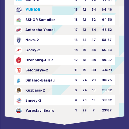
YUKIOR
18
12
54
64:46
SSHOR Samotlor
18
12
52
64:50
Antorcha Yamal
17
13
54
65:52
Nova-2
16
14
47
58:57
Gorky-2
14
16
38
50:63
Orenburg-UOR
12
18
34
49:67
Belogorye-2
11
19
30
44:71
Dinamo-Bašgau
6
24
23
36:75
Kuzbass-2
6
24
18
35:82
Enisey-2
4
26
15
25:82
Yaroslavl Bears
1
29
7
23:87