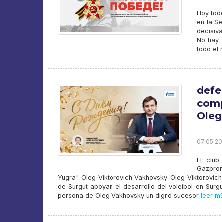
Hoy todo
en la Se
decisiv
No hay 
todo el
defe
comp
Oleg
07.05.20
El club
Gazprom
Yugra" Oleg Viktorovich Vakhovsky. Oleg Viktorovich
de Surgut apoyan el desarrollo del voleibol en Su
persona de Oleg Vakhovsky un digno sucesor
leer m