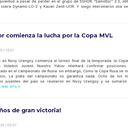
 juventud a pesar de perder en el grupo de SSHOR "Samotlor" 2:3, obt
as sobre Dynamo-LO-2 y Kazan Zenit-UOR. Y luego intervinieron una se
or comienza la lucha por la Copa MVL
5 / 13:51
 en Novy Urengoy comienza el torneo final de la temporada: la Copa
 Voleibol Juvenil. Nuestro Yukior intentará confirmar posiciones 
tado en el campeonato de Rusia. sin embargo, Como la Copa Rusa se m
tos, La plata del campeonato no garantiza nada. Ocho de los m
es juveniles del país se reunieron en Novy Urengoy y se sumaron
.
leer m?s »
ños de gran victoria!
25 / 00:01