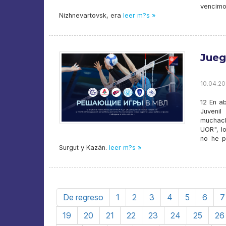
vencim
Nizhnevartovsk, era
leer m?s »
Jueg
10.04.20
12 En ab
Juvenil
muchach
UOR", l
no he p
Surgut y Kazán.
leer m?s »
De regreso
1
2
3
4
5
6
7
19
20
21
22
23
24
25
26