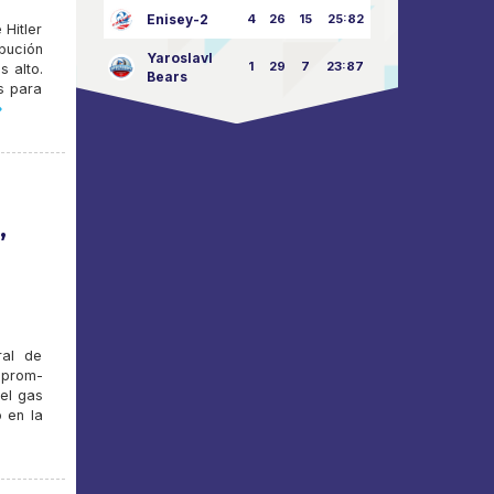
Enisey-2
4
26
15
25:82
 Hitler
ibución
Yaroslavl
1
29
7
23:87
 alto.
Bears
s para
»
,
ral de
zprom-
el gas
 en la