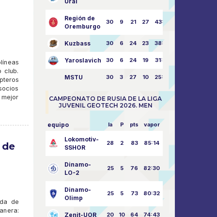
Ural
Región de
30
9
21
27
43:73
Oremburgo
Kuzbass
30
6
24
23
38:76
Yaroslavich
30
6
24
19
31:80
líneas
o club.
MSTU
30
3
27
10
25:87
ópteros
ocios
 mejor
CAMPEONATO DE RUSIA DE LA LIGA
JUVENIL GEOTECH 2026. MEN
equipo
la
P
pts
vapor
Lokomotiv-
28
2
83
85:14
 de
SSHOR
Dinamo-
25
5
76
82:30
LO-2
Dinamo-
25
5
73
80:32
Olimp
ida de
anera:
Zenit-UOR
20
10
64
74:43