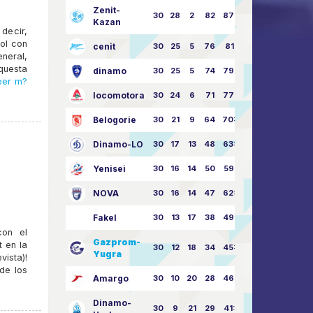
Zenit-
30
28
2
82
87:24
Kazan
decir,
bol con
cenit
30
25
5
76
81:21
eneral,
questa
dinamo
30
25
5
74
79:26
eer m?
locomotora
30
24
6
71
77:33
Belogorie
30
21
9
64
70:40
Dinamo-LO
30
17
13
48
63:57
Yenisei
30
16
14
50
59:53
NOVA
30
16
14
47
62:58
Fakel
30
13
17
38
49:62
con el
Gazprom-
 en la
30
12
18
34
45:63
Yugra
vista)!
de los
Amargo
30
10
20
28
46:73
Dinamo-
30
9
21
29
41:70