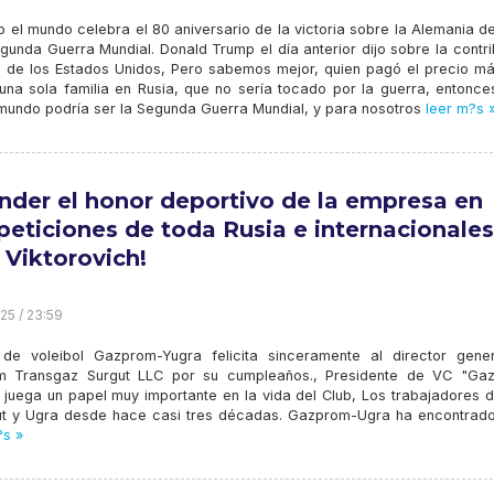
 el mundo celebra el 80 aniversario de la victoria sobre la Alemania de
gunda Guerra Mundial. Donald Trump el día anterior dijo sobre la contr
a de los Estados Unidos, Pero sabemos mejor, quien pagó el precio más
una sola familia en Rusia, que no sería tocado por la guerra, entonce
 mundo podría ser la Segunda Guerra Mundial, y para nosotros
leer m?s 
nder el honor deportivo de la empresa en
eticiones de toda Rusia e internacionales
 Viktorovich!
25 / 23:59
 de voleibol Gazprom-Yugra felicita sinceramente al director gene
 Transgaz Surgut LLC por su cumpleaños., Presidente de VC "Ga
 juega un papel muy importante en la vida del Club, Los trabajadores d
rgut y Ugra desde hace casi tres décadas. Gazprom-Ugra ha encontrado
?s »