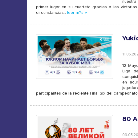
nuestra
primer lugar en su cuarteto gracias a las victori
circunstancias.,
leer m?s »
Yuki
11.05.202
12 Mayo
Liga de
conquis
en adul
jugador
participantes de la reciente Final Six del campeonato
80 A
09.05.20