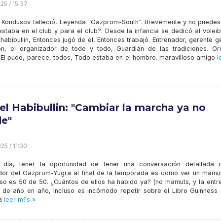
25 / 15:37
r Kondusov falleció, Leyenda "Gazprom-South". Brevemente y no puedes 
staba en el club y para el club?. Desde la infancia se dedicó al volei
habibullin, Entonces jugó de él, Entonces trabajó. Entrenador, gerente g
ón, el organizador de todo y todo, Guardián de las tradiciones. Or
, El pudo, parece, todos, Todo estaba en el hombro. maravilloso amigo
l
el Habibullin: "Cambiar la marcha ya no
e"
25 / 11:00
día, tener la oportunidad de tener una conversación detallada 
dor del Gazprom-Yugra al final de la temporada es como ver un mamut
eso es 50 de 50. ¿Cuántos de ellos ha habido ya? (no mamuts, y la entre
r de año en año, Incluso es incómodo repetir sobre el Libro Guinness 
a
leer m?s »