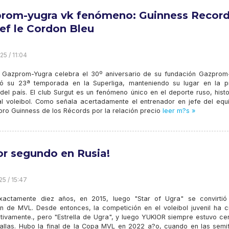
rom-yugra vk fenómeno: Guinness Record
hef le Cordon Bleu
25 / 11:04
 Gazprom-Yugra celebra el 30º aniversario de su fundación Gazprom
ó su 23ª temporada en la Superliga, manteniendo su lugar en la p
 del país. El club Surgut es un fenómeno único en el deporte ruso, hist
 al voleibol. Como señala acertadamente el entrenador en jefe del equ
Libro Guinness de los Récords por la relación precio
leer m?s »
or segundo en Rusia!
25 / 15:47
actamente diez años, en 2015, luego "Star of Ugra" se convirtió
 de MVL. Desde entonces, la competición en el voleibol juvenil ha c
cativamente., pero "Estrella de Ugra", y luego YUKIOR siempre estuvo c
allas. Hubo la final de la Copa MVL en 2022 a?o, cuando en las semif