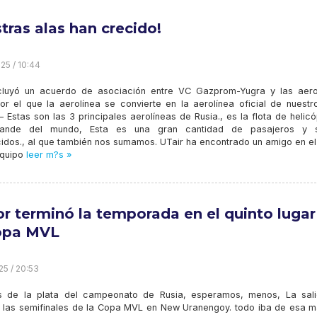
tras alas han crecido!
25 / 10:44
luyó un acuerdo de asociación entre VC Gazprom-Yugra y las aero
por el que la aerolínea se convierte en la aerolínea oficial de nuestr
– Estas son las 3 principales aerolíneas de Rusia., es la flota de helic
ande del mundo, Esta es una gran cantidad de pasajeros y s
idos., al que también nos sumamos. UTair ha encontrado un amigo en el
equipo
leer m?s »
or terminó la temporada en el quinto lugar
opa MVL
25 / 20:53
 de la plata del campeonato de Rusia, esperamos, menos, La sal
a las semifinales de la Copa MVL en New Uranengoy. todo iba de esa m