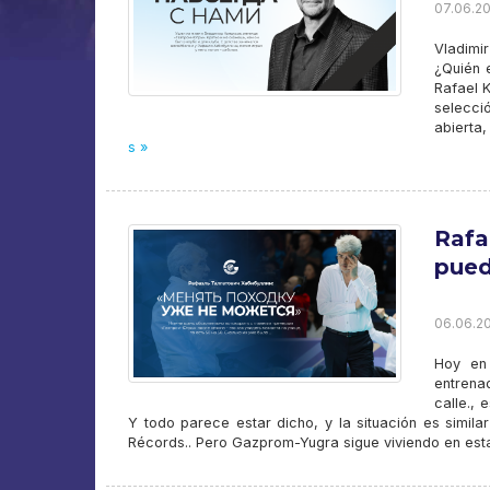
07.06.20
Vladimi
¿Quién e
Rafael K
selecci
abierta
s »
Rafa
pued
06.06.20
Hoy en 
entrena
calle., 
Y todo parece estar dicho, y la situación es simila
Récords.. Pero Gazprom-Yugra sigue viviendo en est