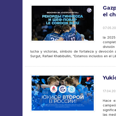
Gazp
el c
07.05.20
la 2025
complet
división
lucha y victorias, símbolo de fortaleza y devoción
Surgut, Rafael Khabibullin, “Estamos incluidos en el 
Yuki
17.04.20
Hace ex
campeón
signifi
las med