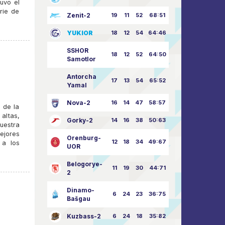
uvo el
rie de
Zenit-2
19
11
52
68:51
YUKIOR
18
12
54
64:46
SSHOR
18
12
52
64:50
Samotlor
Antorcha
17
13
54
65:52
Yamal
Nova-2
16
14
47
58:57
 de la
altas,
Gorky-2
14
16
38
50:63
uestra
ejores
Orenburg-
12
18
34
49:67
 a los
UOR
Belogorye-
11
19
30
44:71
2
Dinamo-
6
24
23
36:75
Bašgau
Kuzbass-2
6
24
18
35:82