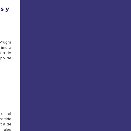
s y
-Yugra
rimera
oria de
ipo de
 en el
recido
erca de
inales