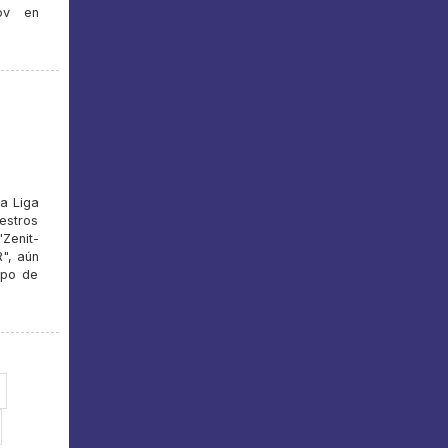
ov en
la Liga
estros
"Zenit-
", aún
ipo de