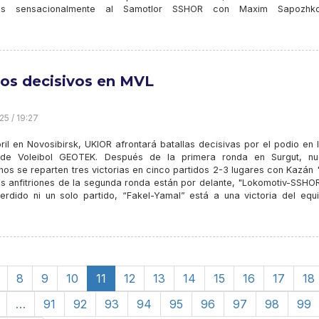
os sensacionalmente al Samotlor SSHOR con Maxim Sapozhk
os decisivos en MVL
25 / 19:27
ril en Novosibirsk, UKIOR afrontará batallas decisivas por el podio en 
 de Voleibol GEOTEK. Después de la primera ronda en Surgut, nu
os se reparten tres victorias en cinco partidos 2-3 lugares con Kazán 
os anfitriones de la segunda ronda están por delante, "Lokomotiv-SSHOR
erdido ni un solo partido, “Fakel-Yamal” está a una victoria del equ
8
9
10
11
12
13
14
15
16
17
18
…
91
92
93
94
95
96
97
98
99