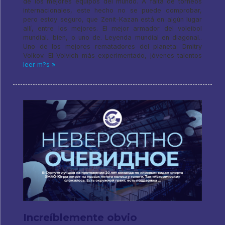
de los mejores equipos del mundo. A falta de torneos
internacionales, este hecho no se puede comprobar,
pero estoy seguro, que Zenit-Kazan está en algún lugar
allí, entre los mejores. El mejor armador del voleibol
mundial.. bien, o uno de. Leyenda mundial en diagonal..
Uno de los mejores rematadores del planeta: Dmitry
Volkov. El Volvich más experimentado, jóvenes talentos
leer m?s »
Increíblemente obvio