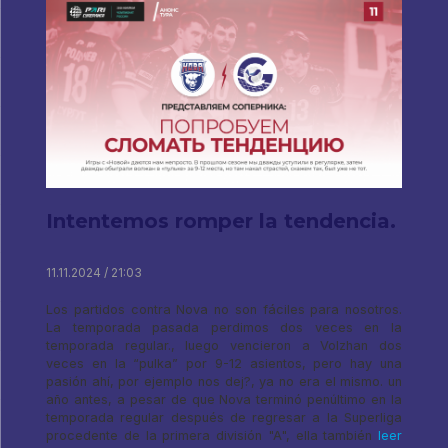
Intentemos romper la tendencia.
11.11.2024 / 21:03
Los partidos contra Nova no son fáciles para nosotros.
La temporada pasada perdimos dos veces en la
temporada regular., luego vencieron a Volzhan dos
veces en la “pulka” por 9-12 asientos, pero hay una
pasión ahí, por ejemplo nos dej?, ya no era el mismo. un
año antes, a pesar de que Nova terminó penúltimo en la
temporada regular después de regresar a la Superliga
procedente de la primera división "A", ella también
leer