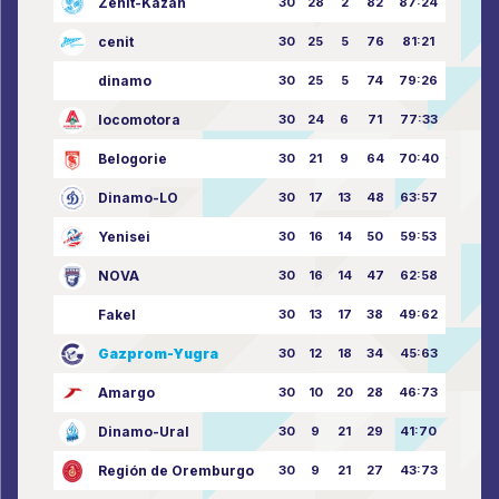
Zenit-Kazan
30
28
2
82
87:24
cenit
30
25
5
76
81:21
dinamo
30
25
5
74
79:26
locomotora
30
24
6
71
77:33
Belogorie
30
21
9
64
70:40
Dinamo-LO
30
17
13
48
63:57
Yenisei
30
16
14
50
59:53
NOVA
30
16
14
47
62:58
Fakel
30
13
17
38
49:62
Gazprom-Yugra
30
12
18
34
45:63
Amargo
30
10
20
28
46:73
Dinamo-Ural
30
9
21
29
41:70
Región de Oremburgo
30
9
21
27
43:73