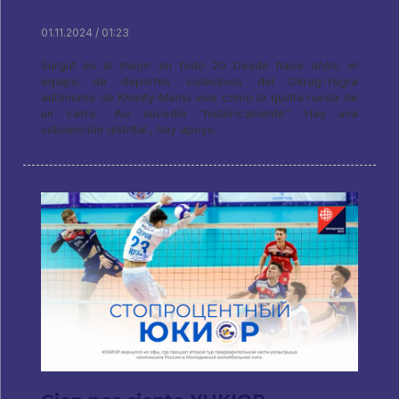
01.11.2024 / 01:23
Surgut es el mejor en todo 20 Desde hace años, el
equipo de deportes colectivos del Okrug-Yugra
autónomo de Khanty-Mansi vive como la quinta rueda de
un carro.. Así sucedió “históricamente”. Hay una
subvención distrital., hay apoyo …