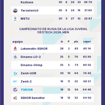
Kuzbass
30
6
24
23
38:76
Yaroslavich
30
6
24
19
31:80
MSTU
30
3
27
10
25:87
CAMPEONATO DE RUSIA DE LA LIGA JUVENIL
GEOTECH 2026. MEN
equipo
la
P
pts
vapor
Lokomotiv-SSHOR
28
2
83
85:14
Dinamo-LO-2
25
5
76
82:30
Dinamo-Olimp
25
5
73
80:32
Zenit-UOR
20
10
64
74:43
Zenit-2
19
11
52
68:51
YUKIOR
18
12
54
64:46
SSHOR Samotlor
18
12
52
64:50