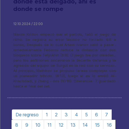
donde esta delgado, ahí es
donde se rompe
12.10.2024 / 22:00
Maxim Kirillov empezó mal el partido, falló el juego de
ritmo. Se registra su error técnico no forzado 4:8 a
bordo, Después de lo cual Artem Ivanov salió a pasar..
Inmediatamente Fedorov reduce la distancia con dos
bloqueos sobre Tetyukhin (6:8). El juego fue por oleadas.,
pero los anfitriones socavaron la decente defensa y la
agresión del equipo de Surgut en la red con su servicio..
Al principio, Melnikov se propuso tareas complejas con
un planeador híbrido. (8:13), luego el as lo emitió Al-
Khachdadi, y Zhang - dos (10:18). Diferencia -7 guardado
hasta el final del set.
De regreso
1
2
3
4
5
6
7
8
9
10
11
12
13
14
15
16