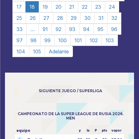
17
18
19
20
21
22
23
24
25
26
27
28
29
30
31
32
33
…
91
92
93
94
95
96
97
98
99
100
101
102
103
104
105
Adelante
SIGUIENTE JUEGO / SUPERLIGA
CAMPEONATO DE LA SUPER LEAGUE DE RUSIA 2026.
MEN
equipo
y
la
P
pts
vapor