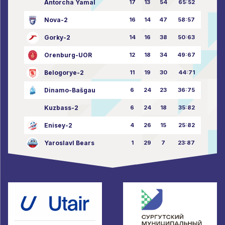
Antorcha Yamal
17
13
54
65:52
Nova-2
16
14
47
58:57
Gorky-2
14
16
38
50:63
Orenburg-UOR
12
18
34
49:67
Belogorye-2
11
19
30
44:71
Dinamo-Bašgau
6
24
23
36:75
Kuzbass-2
6
24
18
35:82
Enisey-2
4
26
15
25:82
Yaroslavl Bears
1
29
7
23:87