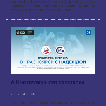
tras perder el servicio dio paso a Dmitry Kurbatov. Los
jugadores de Surgut ahora comienzan cada set con esta
táctica y se benefician de vez en cuando..
A Krasnoyarsk con esperanza
21.10.2024 / 10:36
Los habitantes de Surgut comienzan su pequeño viaje