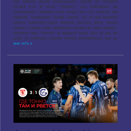
por Siberia desde Krasnoyarsk, donde 22 Octubre
tocará con el local “Yenisey”. Los habitantes de
Krasnoyarsk cumplen como ningún otro los criterios del
llamado “campesino medio fuerte”, en el que también
estuvo Gazprom-Yugra durante muchos años. Ahora
nuestro equipo está intentando recuperar este estado.,
mientras que “Yenisei” la adquirió hace sólo un par de
años. Si continúas usando clichés periodísticos, eso es
leer m?s »