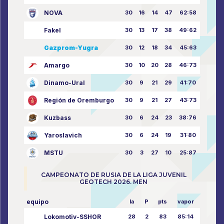
NOVA
30
16
14
47
62:58
Fakel
30
13
17
38
49:62
Gazprom-Yugra
30
12
18
34
45:63
Amargo
30
10
20
28
46:73
Dinamo-Ural
30
9
21
29
41:70
Región de Oremburgo
30
9
21
27
43:73
Kuzbass
30
6
24
23
38:76
Yaroslavich
30
6
24
19
31:80
MSTU
30
3
27
10
25:87
CAMPEONATO DE RUSIA DE LA LIGA JUVENIL
GEOTECH 2026. MEN
equipo
la
P
pts
vapor
Lokomotiv-SSHOR
28
2
83
85:14