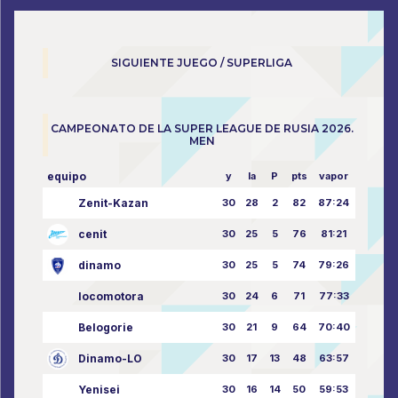
SIGUIENTE JUEGO / SUPERLIGA
CAMPEONATO DE LA SUPER LEAGUE DE RUSIA 2026.
MEN
equipo
y
la
P
pts
vapor
Zenit-Kazan
30
28
2
82
87:24
cenit
30
25
5
76
81:21
dinamo
30
25
5
74
79:26
locomotora
30
24
6
71
77:33
Belogorie
30
21
9
64
70:40
Dinamo-LO
30
17
13
48
63:57
Yenisei
30
16
14
50
59:53