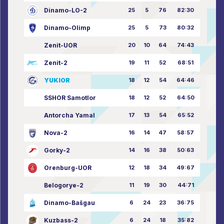
Dinamo-LO-2
25
5
76
82:30
Dinamo-Olimp
25
5
73
80:32
Zenit-UOR
20
10
64
74:43
Zenit-2
19
11
52
68:51
YUKIOR
18
12
54
64:46
SSHOR Samotlor
18
12
52
64:50
Antorcha Yamal
17
13
54
65:52
Nova-2
16
14
47
58:57
Gorky-2
14
16
38
50:63
Orenburg-UOR
12
18
34
49:67
Belogorye-2
11
19
30
44:71
Dinamo-Bašgau
6
24
23
36:75
Kuzbass-2
6
24
18
35:82