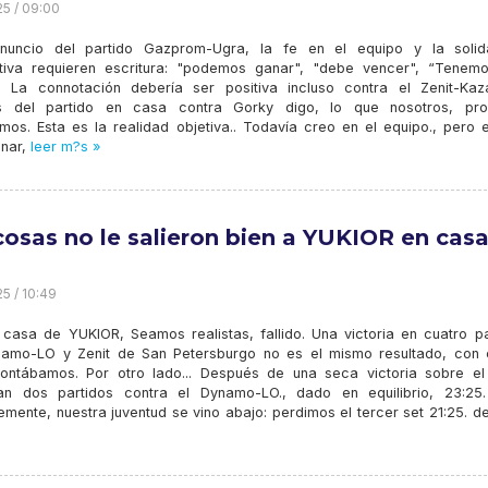
25 / 09:00
uncio del partido Gazprom-Ugra, la fe en el equipo y la solid
tiva requieren escritura: "podemos ganar", "debe vencer", “Tenem
... La connotación debería ser positiva incluso contra el Zenit-Kaz
s del partido en casa contra Gorky digo, lo que nosotros, pro
mos. Esta es la realidad objetiva.. Todavía creo en el equipo., pero 
nar,
leer m?s »
cosas no le salieron bien a YUKIOR en cas
25 / 10:49
a casa de YUKIOR, Seamos realistas, fallido. Una victoria en cuatro pa
amo-LO y Zenit de San Petersburgo no es el mismo resultado, con 
ontábamos. Por otro lado... Después de una seca victoria sobre el 
n dos partidos contra el Dynamo-LO., dado en equilibrio, 23:25.
emente, nuestra juventud se vino abajo: perdimos el tercer set 21:25. 