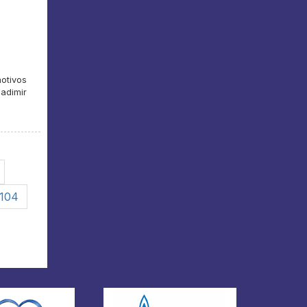
otivos
adimir
104