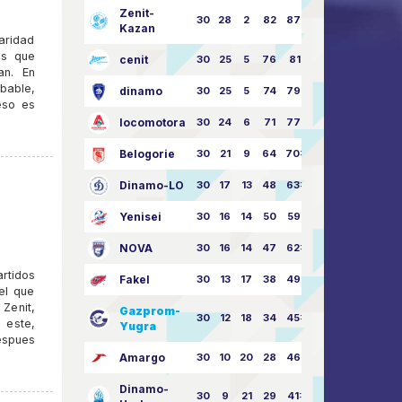
Zenit-
30
28
2
82
87:24
Kazan
aridad
os que
cenit
30
25
5
76
81:21
an. En
bable,
dinamo
30
25
5
74
79:26
eso es
locomotora
30
24
6
71
77:33
Belogorie
30
21
9
64
70:40
Dinamo-LO
30
17
13
48
63:57
a
Yenisei
30
16
14
50
59:53
NOVA
30
16
14
47
62:58
rtidos
Fakel
30
13
17
38
49:62
el que
Zenit,
Gazprom-
30
12
18
34
45:63
 este,
Yugra
despues
Amargo
30
10
20
28
46:73
Dinamo-
30
9
21
29
41:70