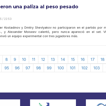
ieron una paliza al peso pesado
5 / 22:53
er Kostadinov y Dmitry Shevlyakov no participaron en el partido por m
., y Alexander Moiseev calentó, pero nunca apareció en el set. Vl
envió un equipo experimental con tres jugadores más.
8
9
10
11
12
13
14
15
16
17
18
95
96
97
98
99
100
101
102
103