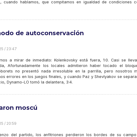
o, cuando hablamos, que compitamos en igualdad de condiciones c
odo de autoconservación
25 / 23:47
os a mirar de inmediato: Kolenkovsky está fuera, 1:0. Casi se lleva
da, Afortunadamente los locales admitieron haber tocado el bloque.
borets no presentó nada irresoluble en la parrilla, pero nosotros 
os errores en los juegos finales, y cuando Paz y Shevlyakov se separa
cio, Dynamo-LO tomó la delantera, 3:4.
aron moscú
25 / 20:59
enzo del partido, los anfitriones perdieron los bordes de su campo 