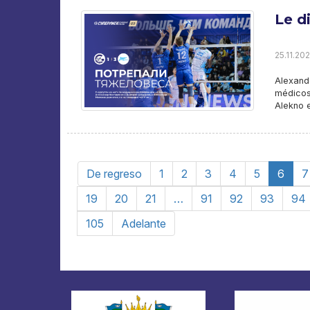
Le d
25.11.202
Alexand
médicos
Alekno 
De regreso
1
2
3
4
5
6
7
19
20
21
…
91
92
93
94
105
Adelante