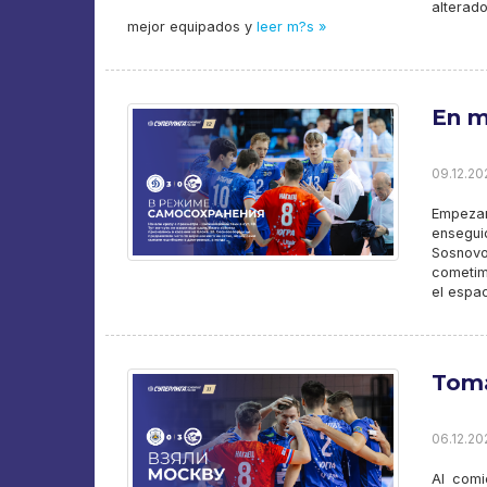
alterad
mejor equipados y
leer m?s »
En m
09.12.20
Empezam
ensegui
Sosnovo
cometim
el espa
Tom
06.12.20
Al comi