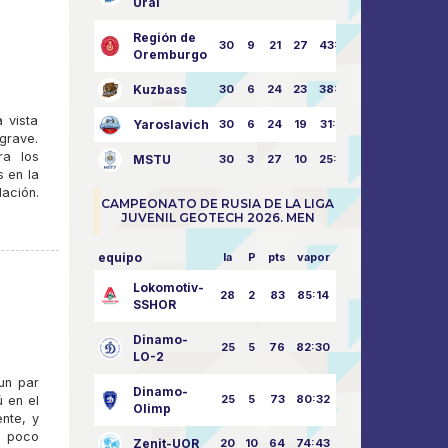
Ural
Región de
30
9
21
27
43:73
Oremburgo
Kuzbass
30
6
24
23
38:76
 vista
Yaroslavich
30
6
24
19
31:80
grave.
ra los
MSTU
30
3
27
10
25:87
s en la
lación.
CAMPEONATO DE RUSIA DE LA LIGA
JUVENIL GEOTECH 2026. MEN
equipo
la
P
pts
vapor
Lokomotiv-
28
2
83
85:14
SSHOR
Dinamo-
25
5
76
82:30
LO-2
un par
Dinamo-
25
5
73
80:32
 en el
Olimp
nte, y
n poco
Zenit-UOR
20
10
64
74:43