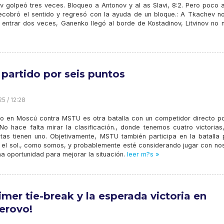
v golpeó tres veces. Bloqueo a Antonov y al as Slavi, 8:2. Pero poco 
cobró el sentido y regresó con la ayuda de un bloque.: A Tkachev no
ó entrar dos veces, Ganenko llegó al borde de Kostadinov, Litvinov no 
 partido por seis puntos
5 / 12:28
ido en Moscú contra MSTU es otra batalla con un competidor directo po
 No hace falta mirar la clasificación., donde tenemos cuatro victorias
tas tienen uno. Objetivamente, MSTU también participa en la batalla 
n el sol., como somos, y probablemente esté considerando jugar con nos
a oportunidad para mejorar la situación.
leer m?s »
rimer tie-break y la esperada victoria en
erovo!