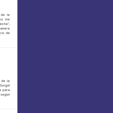
 de la
ños me
recha”,
manera
cio de
 de la
Surgut
a para
Y según