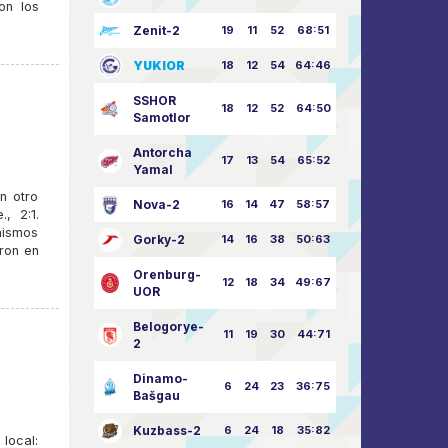
on los
Zenit-2
19
11
52
68:51
YUKIOR
18
12
54
64:46
SSHOR
18
12
52
64:50
Samotlor
Antorcha
17
13
54
65:52
Yamal
n otro
Nova-2
16
14
47
58:57
, 2:1.
mismos
Gorky-2
14
16
38
50:63
ron en
Orenburg-
12
18
34
49:67
UOR
Belogorye-
11
19
30
44:71
2
Dinamo-
6
24
23
36:75
Bašgau
Kuzbass-2
6
24
18
35:82
local: