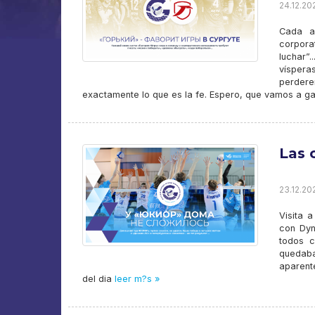
24.12.20
Cada an
corpora
luchar”
víspera
perdere
exactamente lo que es la fe. Espero, que vamos a ga
Las 
23.12.20
Visita 
con Dyn
todos c
quedaba
aparent
del dia
leer m?s »