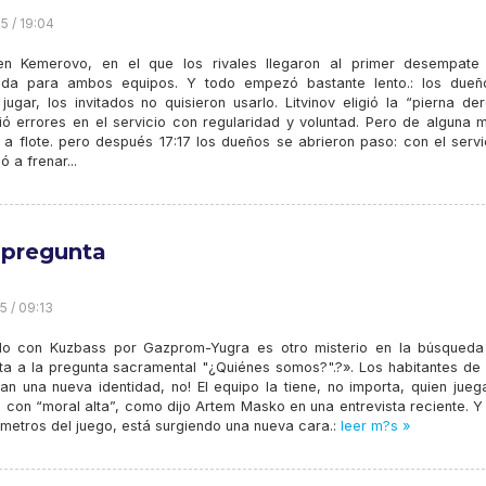
5 / 19:04
n Kemerovo, en el que los rivales llegaron al primer desempate
da para ambos equipos. Y todo empezó bastante lento.: los due
jugar, los invitados no quisieron usarlo. Litvinov eligió la “pierna de
ó errores en el servicio con regularidad y voluntad. Pero de alguna 
a flote. pero después 17:17 los dueños se abrieron paso: con el servi
ó a frenar...
 pregunta
5 / 09:13
ido con Kuzbass por Gazprom-Yugra es otro misterio en la búsqueda
ta a la pregunta sacramental "¿Quiénes somos?".?». Los habitantes de 
an una nueva identidad, no! El equipo la tiene, no importa, quien jueg
o con “moral alta”, como dijo Artem Masko en una entrevista reciente. 
metros del juego, está surgiendo una nueva cara.:
leer m?s »