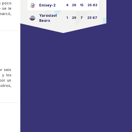
a poco
Enisey-2
4
26
15
25:82
 se le
marcó,
Yaroslavl
1
29
7
23:87
Bears
r seis
, y los
por un
otros,