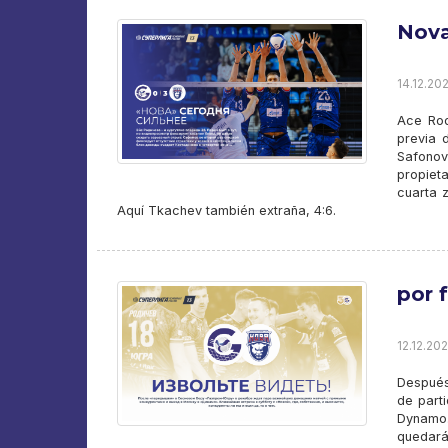
Nova
14.12.202
Ace Rod
previa 
Safonov
propiet
cuarta z
Aquí Tkachev también extraña, 4:6.
por 
12.12.202
Después
de part
Dynamo.
quedará