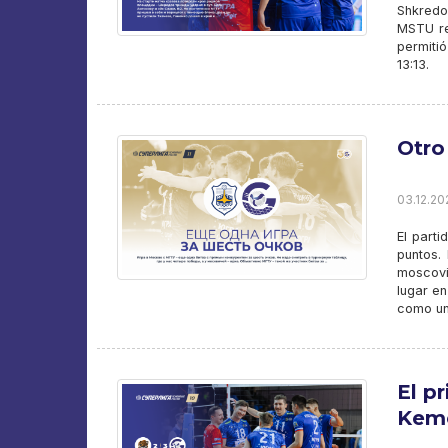
Shkredo
MSTU re
permiti
13:13.
Otro
03.12.202
El part
puntos.
moscovi
lugar e
como un
El p
Kem