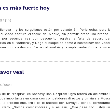
 es más fuerte hoy
5 / 21:19
icheva - y los surgutianos están por delante 3:1. Peric echa, pero la
del video captura el toque del bloque, sin permitir crear una brecha 
 por segunda vez con descuento registra la falta de seguro pa
arios en el “caldero”, y luego el bloque se come a Kostadinov dos vece
ona: todos estos son frutos del análisis y la implementación de la insta
favor vea!
5 / 09:58
 de un "respiro" en Sosnovy Bor, Gazprom-Ugra tendrá en diciembre 
idos importantes en casa con competidores directos y un viaje a Moscú
. El próximo encuentro es el sábado con Novaya., donde, correctame
 claro, ¿Somos competidores y si es así?, ¿Qué pasa con. Estoy u