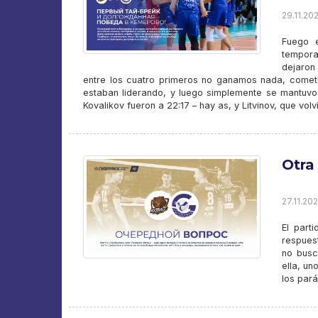
29.11.202
Fuego e
tempora
dejaron 
entre los cuatro primeros no ganamos nada, cometi
estaban liderando, y luego simplemente se mantuvo 
Kovalikov fueron a 22:17 – hay as, y Litvinov, que volvi
Otra
27.11.202
El part
respues
no busc
ella, un
los pará