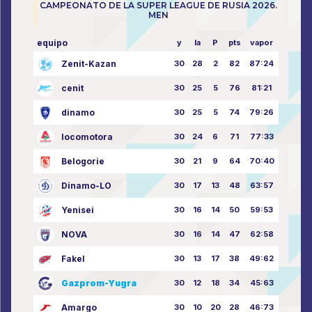
CAMPEONATO DE LA SUPER LEAGUE DE RUSIA 2026.
MEN
equipo
y
la
P
pts
vapor
Zenit-Kazan
30
28
2
82
87:24
cenit
30
25
5
76
81:21
dinamo
30
25
5
74
79:26
locomotora
30
24
6
71
77:33
Belogorie
30
21
9
64
70:40
Dinamo-LO
30
17
13
48
63:57
Yenisei
30
16
14
50
59:53
NOVA
30
16
14
47
62:58
Fakel
30
13
17
38
49:62
Gazprom-Yugra
30
12
18
34
45:63
Amargo
30
10
20
28
46:73