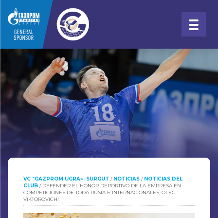
VC "GAZPROM UGRA». SURGUT
/
NOTICIAS
/
NOTICIAS DEL
CLUB
/
DEFENDER EL HONOR DEPORTIVO DE LA EMPRESA EN
COMPETICIONES DE TODA RUSIA E INTERNACIONALES, OLEG
VIKTOROVICH!