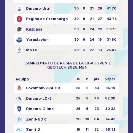
Dinamo-Ural
30
9
21
29
41:70
Región de Oremburgo
30
9
21
27
43:73
Kuzbass
30
6
24
23
38:76
Yaroslavich
30
6
24
19
31:80
MSTU
30
3
27
10
25:87
CAMPEONATO DE RUSIA DE LA LIGA JUVENIL
GEOTECH 2026. MEN
equipo
la
P
pts
vapor
Lokomotiv-SSHOR
28
2
83
85:14
Dinamo-LO-2
25
5
76
82:30
Dinamo-Olimp
25
5
73
80:32
Zenit-UOR
20
10
64
74:43
Zenit-2
19
11
52
68:51