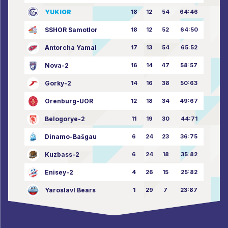
YUKIOR
18
12
54
64:46
SSHOR Samotlor
18
12
52
64:50
Antorcha Yamal
17
13
54
65:52
Nova-2
16
14
47
58:57
Gorky-2
14
16
38
50:63
Orenburg-UOR
12
18
34
49:67
Belogorye-2
11
19
30
44:71
Dinamo-Bašgau
6
24
23
36:75
Kuzbass-2
6
24
18
35:82
Enisey-2
4
26
15
25:82
Yaroslavl Bears
1
29
7
23:87