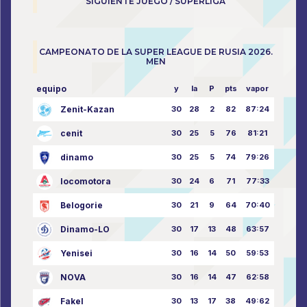
SIGUIENTE JUEGO / SUPERLIGA
CAMPEONATO DE LA SUPER LEAGUE DE RUSIA 2026.
MEN
equipo
y
la
P
pts
vapor
Zenit-Kazan
30
28
2
82
87:24
cenit
30
25
5
76
81:21
dinamo
30
25
5
74
79:26
locomotora
30
24
6
71
77:33
Belogorie
30
21
9
64
70:40
Dinamo-LO
30
17
13
48
63:57
Yenisei
30
16
14
50
59:53
NOVA
30
16
14
47
62:58
Fakel
30
13
17
38
49:62