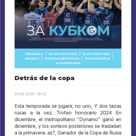
/
/
/
BARNAUL
COPA DE RUSIA
LOCOMOTORA
/
/
/
NUEVO
NOVOKÚIBYSHEVSK
NOVOSIBIRSK
UNIVERSIDAD
Detrás de la copa
01.04.2025 / 16:42
Esta temporada se jugará, no uno, Y dos tazas
rusas a la vez. Trofeo honorario 2024 En
diciembre, el metropolitano "Dynamo" ganó en
diciembre, y los sorteos posteriores se trasladan
a la primavera. as?, Ganador de la Copa de Rusia