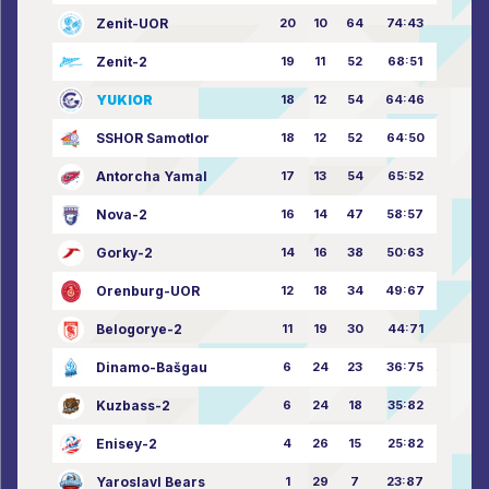
Zenit-UOR
20
10
64
74:43
Zenit-2
19
11
52
68:51
YUKIOR
18
12
54
64:46
SSHOR Samotlor
18
12
52
64:50
Antorcha Yamal
17
13
54
65:52
Nova-2
16
14
47
58:57
Gorky-2
14
16
38
50:63
Orenburg-UOR
12
18
34
49:67
Belogorye-2
11
19
30
44:71
Dinamo-Bašgau
6
24
23
36:75
Kuzbass-2
6
24
18
35:82
Enisey-2
4
26
15
25:82
Yaroslavl Bears
1
29
7
23:87