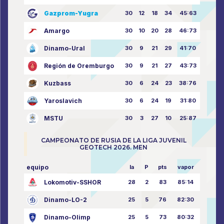
Gazprom-Yugra
30
12
18
34
45:63
Amargo
30
10
20
28
46:73
Dinamo-Ural
30
9
21
29
41:70
Región de Oremburgo
30
9
21
27
43:73
Kuzbass
30
6
24
23
38:76
Yaroslavich
30
6
24
19
31:80
MSTU
30
3
27
10
25:87
CAMPEONATO DE RUSIA DE LA LIGA JUVENIL
GEOTECH 2026. MEN
equipo
la
P
pts
vapor
Lokomotiv-SSHOR
28
2
83
85:14
Dinamo-LO-2
25
5
76
82:30
Dinamo-Olimp
25
5
73
80:32