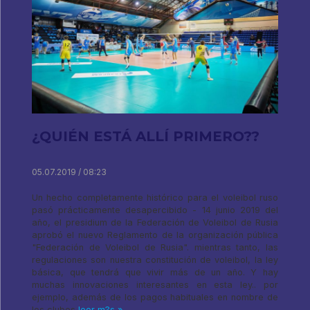
¿QUIÉN ESTÁ ALLÍ PRIMERO??
05.07.2019 / 08:23
Un hecho completamente histórico para el voleibol ruso
pasó prácticamente desapercibido - 14 junio 2019 del
año, el presidium de la Federación de Voleibol de Rusia
aprobó el nuevo Reglamento de la organización pública
"Federación de Voleibol de Rusia". mientras tanto, las
regulaciones son nuestra constitución de voleibol, la ley
básica, que tendrá que vivir más de un año. Y hay
muchas innovaciones interesantes en esta ley.. por
ejemplo, además de los pagos habituales en nombre de
los clubes
leer m?s »