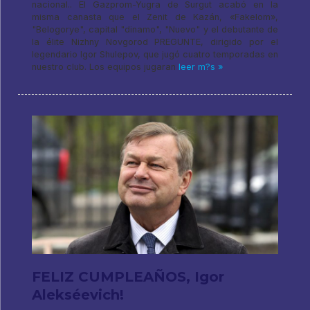
nacional.. El Gazprom-Yugra de Surgut acabó en la
misma canasta que el Zenit de Kazán, «Fakelom»,
"Belogorye", capital "dinamo", "Nuevo" y el debutante de
la élite Nizhny Novgorod PREGUNTE, dirigido por el
legendario Igor Shulepov, que jugó cuatro temporadas en
nuestro club. Los equipos jugaran
leer m?s »
FELIZ CUMPLEAÑOS, Igor
Alekséevich!