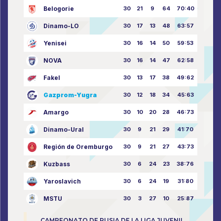
Belogorie
30
21
9
64
70:40
Dinamo-LO
30
17
13
48
63:57
Yenisei
30
16
14
50
59:53
NOVA
30
16
14
47
62:58
Fakel
30
13
17
38
49:62
Gazprom-Yugra
30
12
18
34
45:63
Amargo
30
10
20
28
46:73
Dinamo-Ural
30
9
21
29
41:70
Región de Oremburgo
30
9
21
27
43:73
Kuzbass
30
6
24
23
38:76
Yaroslavich
30
6
24
19
31:80
MSTU
30
3
27
10
25:87
CAMPEONATO DE RUSIA DE LA LIGA JUVENIL