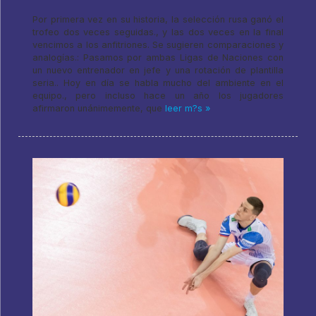
Por primera vez en su historia, la selección rusa ganó el
trofeo dos veces seguidas., y las dos veces en la final
vencimos a los anfitriones. Se sugieren comparaciones y
analogías.: Pasamos por ambas Ligas de Naciones con
un nuevo entrenador en jefe y una rotación de plantilla
seria.. Hoy en día se habla mucho del ambiente en el
equipo., pero incluso hace un año los jugadores
afirmaron unánimemente, que
leer m?s »