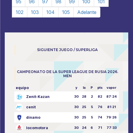
95
96
97
98
99
100
101
102
103
104
105
Adelante
SIGUIENTE JUEGO / SUPERLIGA
CAMPEONATO DE LA SUPER LEAGUE DE RUSIA 2026.
MEN
equipo
y
la
P
pts
vapor
Zenit-Kazan
30
28
2
82
87:24
cenit
30
25
5
76
81:21
dinamo
30
25
5
74
79:26
locomotora
30
24
6
71
77:33