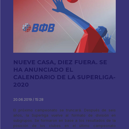
NUEVE CASA, DIEZ FUERA. SE
HA ANUNCIADO EL
CALENDARIO DE LA SUPERLIGA-
2020
20.06.2019 / 15:28
El próximo campeonato se truncará. Después de seis
años, la Superliga vuelve al formato de división en
subgrupos. Se formaron en base a los resultados de la
posición de los clubes en el último campeonato