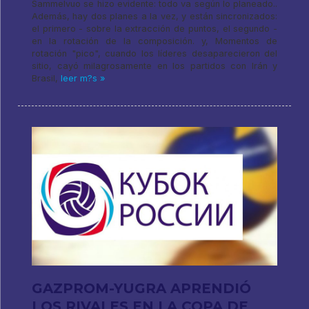
Sammelvuo se hizo evidente: todo va según lo planeado..
Además, hay dos planes a la vez, y están sincronizados:
el primero - sobre la extracción de puntos, el segundo -
en la rotación de la composición. y, Momentos de
rotación "pico", cuando los líderes desaparecieron del
sitio, cayó milagrosamente en los partidos con Irán y
Brasil,
leer m?s »
GAZPROM-YUGRA APRENDIÓ
LOS RIVALES EN LA COPA DE