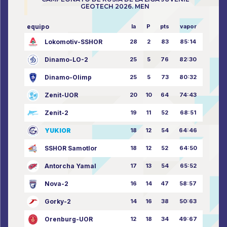
GEOTECH 2026. MEN
equipo
la
P
pts
vapor
Lokomotiv-SSHOR
28
2
83
85:14
Dinamo-LO-2
25
5
76
82:30
Dinamo-Olimp
25
5
73
80:32
Zenit-UOR
20
10
64
74:43
Zenit-2
19
11
52
68:51
YUKIOR
18
12
54
64:46
SSHOR Samotlor
18
12
52
64:50
Antorcha Yamal
17
13
54
65:52
Nova-2
16
14
47
58:57
Gorky-2
14
16
38
50:63
Orenburg-UOR
12
18
34
49:67