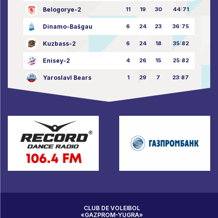
Belogorye-2
11
19
30
44:71
Dinamo-Bašgau
6
24
23
36:75
Kuzbass-2
6
24
18
35:82
Enisey-2
4
26
15
25:82
Yaroslavl Bears
1
29
7
23:87
CLUB DE VOLEIBOL
«GAZPROM-YUGRA»