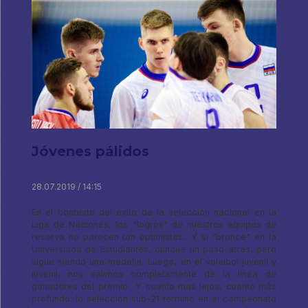
Jóvenes pálidos
28.07.2019 / 14:15
En el contexto del éxito de la selección nacional en la
Liga de Naciones, los "logros" de nuestros equipos de
reserva no parecen tan optimistas.. Y si "bronce" en la
Universiada de Estudiantes, aunque un paso atrás, pero
sigue siendo una medalla, Luego, en el voleibol juvenil y
juvenil, nos salimos completamente de la línea de
ganadores del premio.. Y cuanto mas lejos, cuanto más
profundo: la selección sub-21 terminó en el campeonato