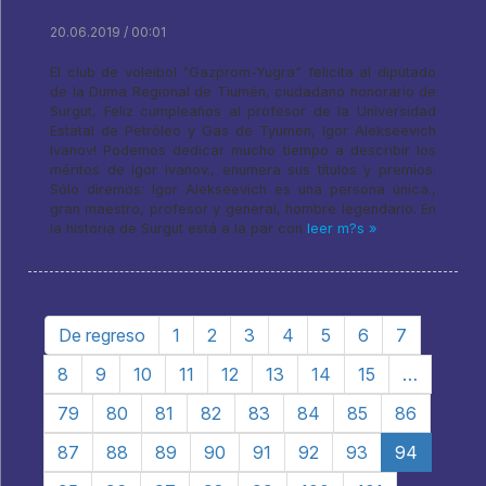
20.06.2019 / 00:01
El club de voleibol "Gazprom-Yugra" felicita al diputado
de la Duma Regional de Tiumén, ciudadano honorario de
Surgut, Feliz cumpleaños al profesor de la Universidad
Estatal de Petróleo y Gas de Tyumen, Igor Alekseevich
Ivanov! Podemos dedicar mucho tiempo a describir los
méritos de Igor Ivanov., enumera sus títulos y premios.
Sólo diremos: Igor Alekseevich es una persona única.,
gran maestro, profesor y general, hombre legendario. En
la historia de Surgut está a la par con
leer m?s »
De regreso
1
2
3
4
5
6
7
8
9
10
11
12
13
14
15
…
79
80
81
82
83
84
85
86
87
88
89
90
91
92
93
94