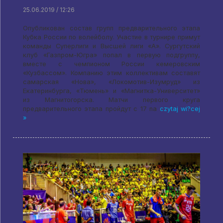
25.06.2019 / 12:26
Опубликован состав групп предварительного этапа
Кубка России по волейболу
.
Участие в турнире примут
команды Суперлиги и Высшей лиги «А»
.
Сургутский
клуб «Газпром-Югра» попал в первую подгруппу
,
вместе с чемпионом России кемеровским
«Кузбассом»
.
Компанию этим коллективам составят
самарская «Нова»
,
«Локомотив-Изумруд» из
Екатеринбурга
,
«Тюмень» и «Магнитка-Университет»
из Магнитогорска
.
Матчи первого круга
предварительного этапа пройдут с
17 na
czytaj wi?cej
»