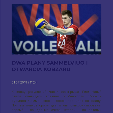
DWA PLANY SAMMELVIUO I
OTWARCIA KOBZARU
01.07.2019 / 11:24
К концу регулярной части розыгрыша Лиги Наций
стала очевидной главная особенность сборной
Туомаса Саммельвюо – здесь все идет по плану
.
Причем планов сразу два
,
и они синхронизированы
:
первый – по добыче очков
,
второй – по ротации