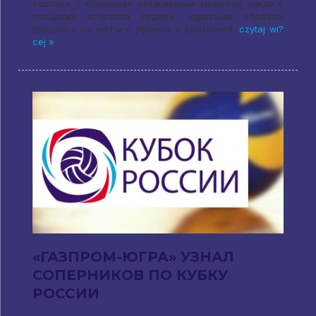
состава
. i,
«пиковые» ротационные моменты
,
когда с
площадки исчезали лидеры
,
чудесным образом
пришлись на матчи с Ираном и Бразилией
,
czytaj wi?
cej »
«ГАЗПРОМ-ЮГРА» УЗНАЛ
СОПЕРНИКОВ ПО КУБКУ
РОССИИ