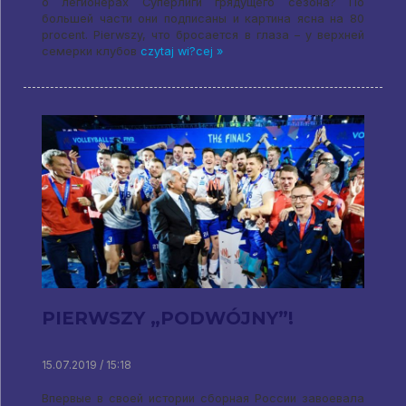
о легионерах Суперлиги грядущего сезона
?
По
большей части они подписаны и картина ясна на
80
procent. Pierwszy,
что бросается в глаза – у верхней
семерки клубов
czytaj wi?cej »
PIERWSZY „PODWÓJNY”!
15.07.2019 / 15:18
Впервые в своей истории сборная России завоевала