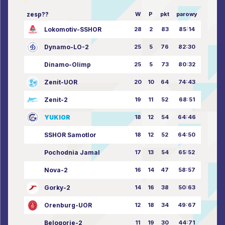
zesp??
W
P
pkt
parowy
Lokomotiv-SSHOR
28
2
83
85:14
Dynamo-LO-2
25
5
76
82:30
Dinamo-Olimp
25
5
73
80:32
Zenit-UOR
20
10
64
74:43
Zenit-2
19
11
52
68:51
YUKIOR
18
12
54
64:46
SSHOR Samotlor
18
12
52
64:50
Pochodnia Jamal
17
13
54
65:52
Nova-2
16
14
47
58:57
Gorky-2
14
16
38
50:63
Orenburg-UOR
12
18
34
49:67
Belogorie-2
11
19
30
44:71