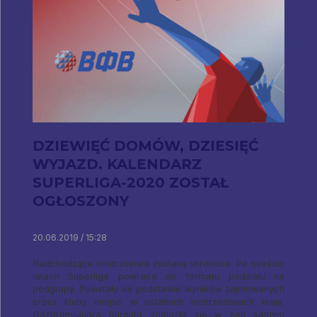
DZIEWIĘĆ DOMÓW, DZIESIĘĆ
WYJAZD. KALENDARZ
SUPERLIGA-2020 ZOSTAŁ
OGŁOSZONY
20.06.2019 / 15:28
Nadchodzące mistrzostwa zostaną skrócone. Po sześciu
latach Superliga powraca do formatu podziału na
podgrupy. Powstały na podstawie wyników zajmowanych
przez kluby miejsc w ostatnich mistrzostwach kraju.
Gazprom-Jugra Surguta znalazła się w tym samym