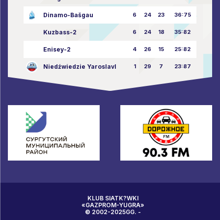
Dinamo-Bašgau
6
24
23
36:75
Kuzbass-2
6
24
18
35:82
Enisey-2
4
26
15
25:82
Niedźwiedzie Yaroslavl
1
29
7
23:87
KLUB SIATK?WKI
«GAZPROM-YUGRA»
© 2002-2025GG. -