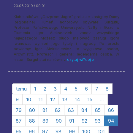
20.06.2019 / 00:01
Klub siatkówki „Gazprom-Jugra” gratuluje zastępcy Dumy
Regionalnej Tiumeń, honorowy obywatel Surgutu,
Profesor Państwowego Uniwersytetu Nafty i Gazu w
Tiumeniu Igor Alekseevich Ivanov wszystkiego
najlepszego! Możesz długo malować zasługi Igora
Iwanowa, wymień jego tytuły i nagrody. Po prostu
powiemy: Igor Aleksiejewicz to wyjątkowa osoba,
Arcymistrz, Profesor i generał, legendarna osoba. W
historii Surgut stoi na równi z
czytaj wi?cej »
temu
1
2
3
4
5
6
7
8
9
10
11
12
13
14
15
…
79
80
81
82
83
84
85
86
87
88
89
90
91
92
93
94
95
96
97
98
99
100
101