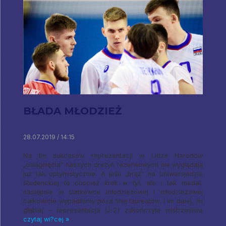
BŁADA MŁODZIEŻ
28.07.2019 / 14:15
Na tle sukcesów reprezentacji w Lidze Narodów
„osiągnięcia” naszych drużyn rezerwowych nie wyglądają
już tak optymistycznie. A jeśli „brąz” na Uniwersjadzie
Studenckiej to chociaż krok w tył, ale i tak medal,
następnie w siatkówce młodzieżowej i młodzieżowej
całkowicie wypadliśmy poza linię laureatów. I im dalej, im
głębiej – reprezentacja U-21 zakończyła mistrzostwa
czytaj wi?cej »