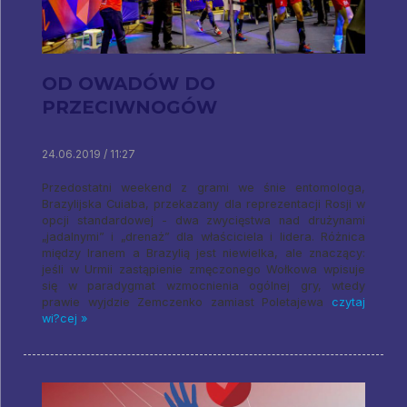
OD OWADÓW DO
PRZECIWNOGÓW
24.06.2019 / 11:27
Przedostatni weekend z grami we śnie entomologa,
Brazylijska Cuiaba, przekazany dla reprezentacji Rosji w
opcji standardowej - dwa zwycięstwa nad drużynami
„jadalnymi” i „drenaż” dla właściciela i lidera. Różnica
między Iranem a Brazylią jest niewielka, ale znaczący:
jeśli w Urmii zastąpienie zmęczonego Wołkowa wpisuje
się w paradygmat wzmocnienia ogólnej gry, wtedy
prawie wyjdzie Zemczenko zamiast Poletajewa
czytaj
wi?cej »