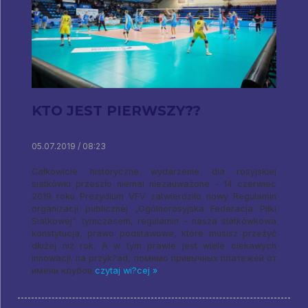
KTO JEST PIERWSZY??
05.07.2019 / 08:23
Całkowicie historyczne wydarzenie dla rosyjskiej
siatkówki przeszło niemal niezauważone - 14 czerwiec
2019 roku Prezydium VFV zatwierdziło nowy Regulamin
organizacji publicznej „Ogólnorosyjska Federacja Piłki
Siatkowej”. tymczasem, regulamin – nasza siatkówkowa
konstytucja, prawo podstawowe, które musisz przeżyć
dłużej niż rok. A w tym prawie jest wiele ciekawych
innowacji. na przyk?ad,
помимо привычных платежей от
имени клубов
czytaj wi?cej »