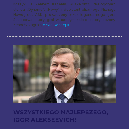
koszyku z Zenitem Kazania, «Fakelom», "Belogorye",
stolica „Dynamo”, „Nowy” i debiutant elitarnego Niżnego
Nowogrodu ASK, prowadzony przez legendarnego Igora
Szulepowa, który grał w naszym klubie cztery sezony.
Zespoły zagrają
czytaj wi?cej »
WSZYSTKIEGO NAJLEPSZEGO,
IGOR ALEKSEEVICH!