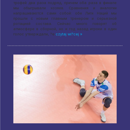
трофей два раза подряд
,
причем оба раза в финале
мы обыгрывали хозяев
.
Сравнения и аналогии
напрашиваются сами собой
:
обе Лиги Наций мы
прошли с новым главным тренером и серьезной
ротацией состава
.
Сейчас много говорят об
атмосфере в сборной
,
но и год назад игроки в один
голос утверждали
, ?e
czytaj wi?cej »