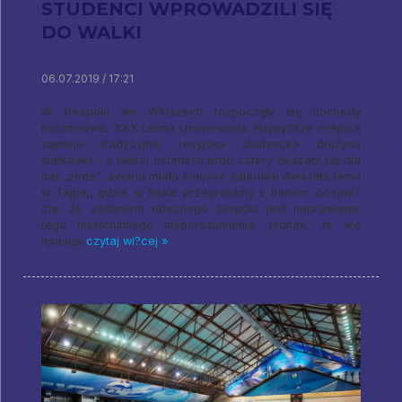
STUDENCI WPROWADZILI SIĘ
DO WALKI
06.07.2019 / 17:21
W Neapolu we Włoszech rozpoczęły się obchody
rocznicowe, XXX Letnia Uniwersjada. Najwyższe miejsca
zajmuje tradycyjnie rosyjska studencka drużyna
siatkówki – z pięciu ostatnich prób cztery okazały się dla
nas „złote”, awaria miała miejsce zaledwie dwa lata temu
w Tajpej, gdzie w finale przegraliśmy z Iranem. oczywi?
cie, że zadaniem obecnego zespołu jest naprawienie
tego niefortunnego nieporozumienia. jednak,
те же
иранцы
czytaj wi?cej »