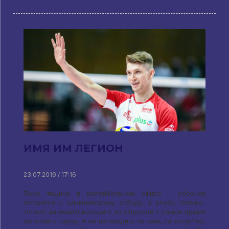
ИМЯ ИМ ЛЕГИОН
23.07.2019 / 17:16
Пока тишина в волейбольном эфире – сборная
готовятся к олимпийскому отбору
,
а клубы только-
только начинают выходить из отпусков – самое время
заполнить паузу
.
А не поговорить ли нам
, na przyk?ad,