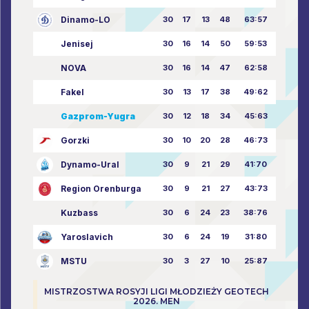
Dinamo-LO
30
17
13
48
63:57
Jenisej
30
16
14
50
59:53
NOVA
30
16
14
47
62:58
Fakel
30
13
17
38
49:62
Gazprom-Yugra
30
12
18
34
45:63
Gorzki
30
10
20
28
46:73
Dynamo-Ural
30
9
21
29
41:70
Region Orenburga
30
9
21
27
43:73
Kuzbass
30
6
24
23
38:76
Yaroslavich
30
6
24
19
31:80
MSTU
30
3
27
10
25:87
MISTRZOSTWA ROSYJI LIGI MŁODZIEŻY GEOTECH
2026. MEN