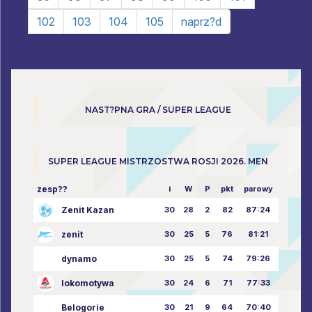
102
103
104
105
naprz?d
NAST?PNA GRA / SUPER LEAGUE
SUPER LEAGUE MISTRZOSTWA ROSJI 2026. MEN
zesp??
i
W
P
pkt
parowy
Zenit Kazan
30
28
2
82
87:24
zenit
30
25
5
76
81:21
dynamo
30
25
5
74
79:26
lokomotywa
30
24
6
71
77:33
Belogorie
30
21
9
64
70:40