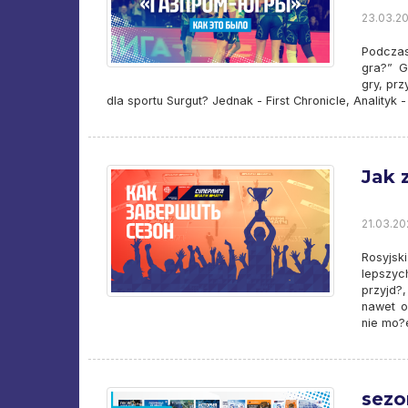
23.03.20
Podczas
gra?” G
gry, prz
dla sportu Surgut? Jednak - First Chronicle, Anality
Jak 
21.03.20
Rosyjsk
lepszyc
przyjd?
nawet o
nie mo?e
sezo