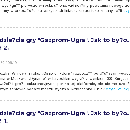
o?czy? sezon, co najmniej - na „Gazprom-Ugra”. Mo?na ?atwo sp
i wyci?gn?? pierwsze wnioski. s? one: widzieli?my powstanie nowego ze
iany w przesz?o?ci na wszystkich liniach, zasadnicze zmiany. je?li
czyt
zie?cia gry "Gazprom-Ugra". Jak to by?o.
? 2.
20 / 09:19
eczka. W nowym roku, „Gazprom-Ugra” rozpocz?? po d?u?szym wypo
znia w Moskwie. „Dynamo” w Lavochkin wygra? z wynikiem 3:0. Surgut 
r?ci? i gra? konkurencyjnych gier na tej platformie, ale nie ma szcz??
rwszym zestawie poda?y meczu stycznia Avdochenko + blok
czytaj wi?cej
zie?cia gry "Gazprom-Ugra". Jak to by?o.
 1.