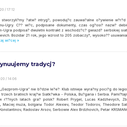
20 / 17:12
 stworzyli?my ?atw? intryg?, powoduj?c zauwa?alne o?ywienie w?r?d
u-Ugry. C?? wi?c, podpisane dokumenty, czas og?osi? nazw? debiu
-Ugra podpisa? dwuletni kontrakt z wschodz?c? gwiazd? serbskiej siat
evich. Bozidar 21 rok, jego wzrost to 205 zobaczy?, wysoko?? usuwania
aj wi?cej »
ynuujemy tradycj?
20 / 14:06
 „Gazprom-Ugra” nie b?dzie le?e?: Klub istnieje wyra?ny poci?g do legi
 trzech bratnich kraj?w Siatk?wka - Polska, Bu?garia i Serbia. Pami?ta
w r??nych latach gra? polsk? Robert Prygel, Lucas Kadzhevych, Zb
, Maciej muza, bolgarы Todor Alexiev, Teodor Todorov, Theodore Sal
Konstantinov, Radoslav Arsov, Serbowie Alex Brdzhovich, Petar KRSMAN