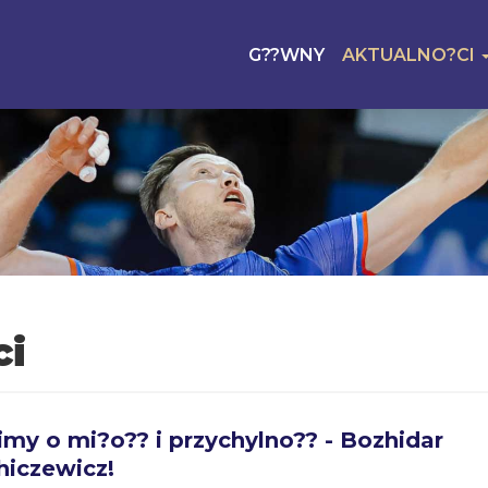
G??WNY
AKTUALNO?CI
ci
imy o mi?o?? i przychylno?? - Bozhidar
iczewicz!