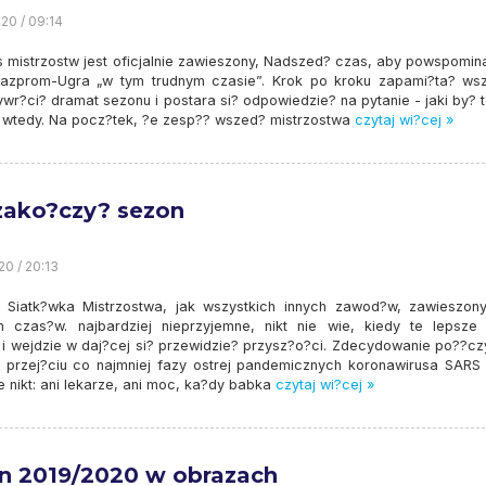
20 / 09:14
 mistrzostw jest oficjalnie zawieszony, Nadszed? czas, aby powspomina
azprom-Ugra „w tym trudnym czasie”. Krok po kroku zapami?ta? wsz
ywr?ci? dramat sezonu i postara si? odpowiedzie? na pytanie - jaki by? 
k - wtedy. Na pocz?tek, ?e zesp?? wszed? mistrzostwa
czytaj wi?cej »
zako?czy? sezon
20 / 20:13
i Siatk?wka Mistrzostwa, jak wszystkich innych zawod?w, zawieszon
h czas?w. najbardziej nieprzyjemne, nikt nie wie, kiedy te lepsze
, i wejdzie w daj?cej si? przewidzie? przysz?o?ci. Zdecydowanie po??cz
 przej?ciu co najmniej fazy ostrej pandemicznych koronawirusa SARS
 nikt: ani lekarze, ani moc, ka?dy babka
czytaj wi?cej »
n 2019/2020 w obrazach