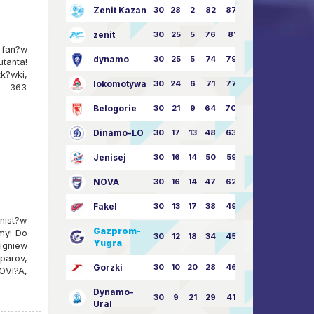
Zenit Kazan
30
28
2
82
87:24
zenit
30
25
5
76
81:21
 fan?w
dynamo
30
25
5
74
79:26
tanta!
k?wki,
lokomotywa
30
24
6
71
77:33
 - 363
Belogorie
30
21
9
64
70:40
Dinamo-LO
30
17
13
48
63:57
Jenisej
30
16
14
50
59:53
NOVA
30
16
14
47
62:58
Fakel
30
13
17
38
49:62
onist?w
Gazprom-
jmy! Do
30
12
18
34
45:63
Yugra
igniew
parov,
Gorzki
30
10
20
28
46:73
OVI?A,
Dynamo-
30
9
21
29
41:70
Ural