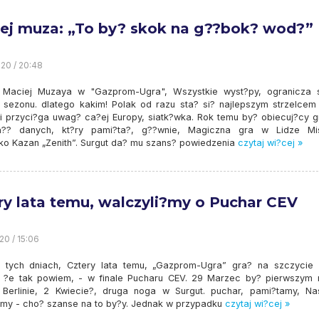
ej muza: „To by? skok na g??bok? wod?”
20 / 20:48
a Maciej Muzaya w "Gazprom-Ugra", Wszystkie wyst?py, ogranicza 
 sezonu. dlatego kakim! Polak od razu sta? si? najlepszym strzelcem
i przyci?ga uwag? ca?ej Europy, siatk?wka. Rok temu by? obiecuj?cy g
a?? danych, kt?ry pami?ta?, g??wnie, Magiczna gra w Lidze Mi
ko Kazan „Zenith”. Surgut da? mu szans? powiedzenia
czytaj wi?cej »
ry lata temu, walczyli?my o Puchar CEV
20 / 15:06
 tych dniach, Cztery lata temu, „Gazprom-Ugra” gra? na szczycie 
,, ?e tak powiem, - w finale Pucharu CEV. 29 Marzec by? pierwszym
Berlinie, 2 Kwiecie?, druga noga w Surgut. puchar, pami?tamy, Na
?my - cho? szanse na to by?y. Jednak w przypadku
czytaj wi?cej »