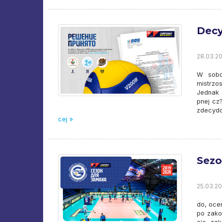
Decy
28.03.20
W sobot
mistrzo
Jednak 
pnej cz?
zdecydo
cej »
Sezo
25.03.20
do, oce
po zako