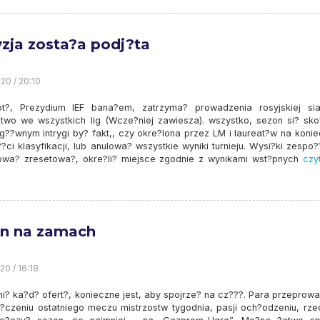
zja zosta?a podj?ta
20 / 20:10
?, Prezydium IEF bana?em, zatrzyma? prowadzenia rosyjskiej sia
stwo we wszystkich lig (Wcze?niej zawiesza). wszystko, sezon si? sko
g??wnym intrygi by? fakt,, czy okre?lona przez LM i laureat?w na konie
?ci klasyfikacji, lub anulowa? wszystkie wyniki turnieju. Wysi?ki zespo
wa? zresetowa?, okre?li? miejsce zgodnie z wynikami wst?pnych
czyt
n na zamach
20 / 16:18
ni? ka?d? ofert?, konieczne jest, aby spojrze? na cz???. Para przeprow
?czeniu ostatniego meczu mistrzostw tygodnia, pasji och?odzeniu, rze