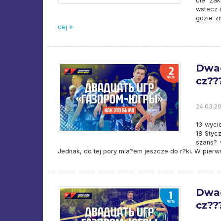
cie zak
wstecz 
gdzie zm
cej »
Dwad
cz??
24.03.20
13 wyci
18 Styc
szans? w
Jednak, do tej pory mia?em jeszcze do r?ki. W pie
Dwad
cz???