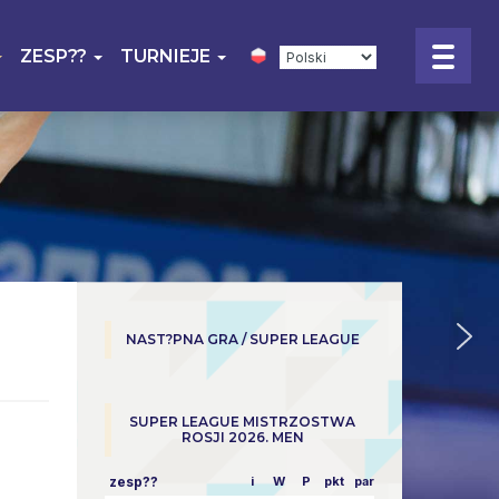
ZESP??
TURNIEJE
NAST?PNA GRA / SUPER LEAGUE
SUPER LEAGUE MISTRZOSTWA
ROSJI 2026. MEN
zesp??
i
W
P
pkt
parowy