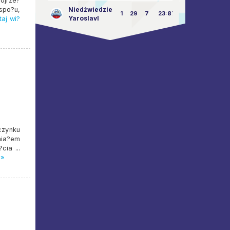
ojrze?
spo?u,
Niedźwiedzie
1
29
7
23:87
Yaroslavl
aj wi?
czynku
mia?em
cia ...
 »