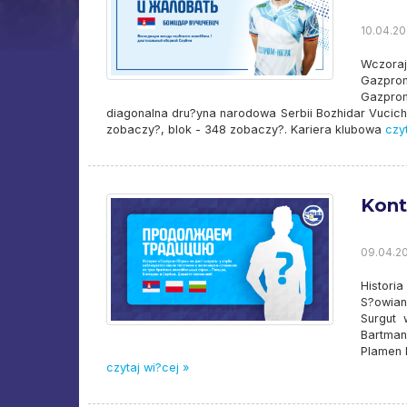
10.04.20
Wczoraj
Gazprom
Gazprom
diagonalna dru?yna narodowa Serbii Bozhidar Vucich
zobaczy?, blok - 348 zobaczy?. Kariera klubowa
czyt
Kont
09.04.20
Historia
S?owian
Surgut 
Bartman
Plamen 
czytaj wi?cej »