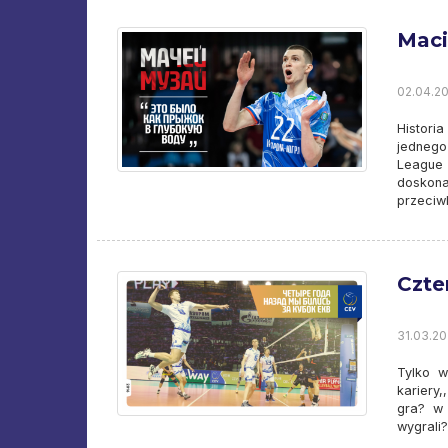
Maci
02.04.20
Histori
jednego
League 
doskon
przeciw
Czte
31.03.20
Tylko w
kariery
gra? w 
wygrali