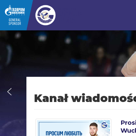
Kanał wiadomoś
Pros
Wuch