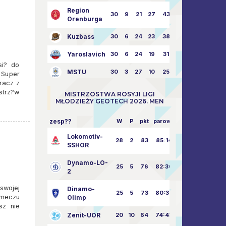
Region
30
9
21
27
43:73
Orenburga
Kuzbass
30
6
24
23
38:76
Yaroslavich
30
6
24
19
31:80
si? do
MSTU
30
3
27
10
25:87
 Super
racz z
strz?w
MISTRZOSTWA ROSYJI LIGI
MŁODZIEŻY GEOTECH 2026. MEN
zesp??
W
P
pkt
parowy
Lokomotiv-
28
2
83
85:14
SSHOR
Dynamo-LO-
25
5
76
82:30
2
swojej
Dinamo-
25
5
73
80:32
 meczu
Olimp
sz nie
Zenit-UOR
20
10
64
74:43