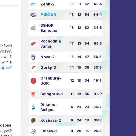
Zenit-2
19
11
52
68:51
YUKIOR
18
12
54
64:46
SSHOR
18
12
52
64:50
Samotlor
Pochodnia
17
13
54
65:52
tk?wki
Jamal
?czy?.
c wst?
Nova-2
16
14
47
58:57
??w nie
aj wi?
Gorky-2
14
16
38
50:63
Orenburg-
12
18
34
49:67
UOR
Belogorie-2
11
19
30
44:71
Dinamo-
6
24
23
36:75
Bašgau
Kuzbass-2
6
24
18
35:82
adzone
czywi?
Enisey-2
4
26
15
25:82