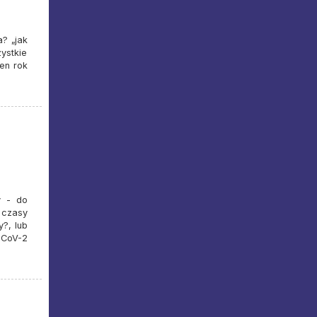
? „jak
ystkie
ten rok
y - do
 czasy
y?, lub
 CoV-2