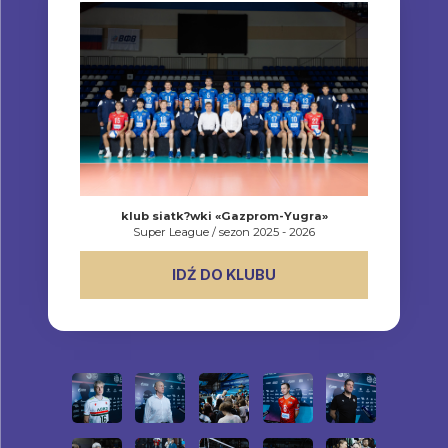
klub siatk?wki «Gazprom-Yugra»
Super League / sezon 2025 - 2026
IDŹ DO KLUBU