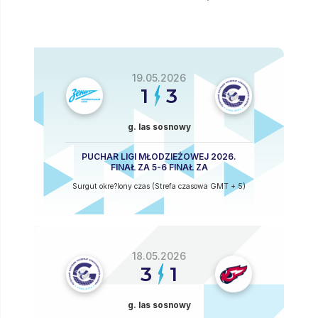
19.05.2026
1
3
g. las sosnowy
PUCHAR LIGI MŁODZIEŻOWEJ 2026.
FINAŁ ZA 5-6 FINAŁ ZA
Surgut okre?lony czas (Strefa czasowa GMT + 5)
18.05.2026
3
1
g. las sosnowy