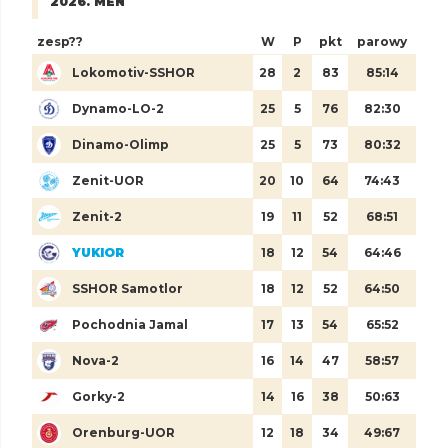
2026. MEN
zesp??
W
P
pkt
parowy
Lokomotiv-SSHOR
28
2
83
85:14
Dynamo-LO-2
25
5
76
82:30
Dinamo-Olimp
25
5
73
80:32
Zenit-UOR
20
10
64
74:43
Zenit-2
19
11
52
68:51
YUKIOR
18
12
54
64:46
SSHOR Samotlor
18
12
52
64:50
Pochodnia Jamal
17
13
54
65:52
Nova-2
16
14
47
58:57
Gorky-2
14
16
38
50:63
Orenburg-UOR
12
18
34
49:67