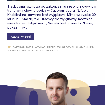
Tradycyjna rozmowa po zakończeniu sezonu z głównym
trenerem i główną osobą w Gazprom-Jugra, Rafaela
Khabibullina, powinno być wyjątkowe: Mimo wszystko 30
lat klubu. Stał się taki... tradycyjnie wyjątkowy. Rocznice,
mówi Rafael Tałgatowicz, Nie obchodzi mnie to. "Ferie,
pokaż - my...
Czytaj więcej
,
,
,
GAZPROM-UGRA
WYWIAD
RAFAEL TALGATOVICH CHABIBULLIN
KHANTY-MANSI AUTONOMICZNY OKRUG