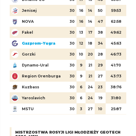
Jenisej
30
16
14
50
59:53
NOVA
30
16
14
47
62:58
Fakel
30
13
17
38
49:62
Gazprom-Yugra
30
12
18
34
45:63
Gorzki
30
10
20
28
46:73
Dynamo-Ural
30
9
21
29
41:70
Region Orenburga
30
9
21
27
43:73
Kuzbass
30
6
24
23
38:76
Yaroslavich
30
6
24
19
31:80
MSTU
30
3
27
10
25:87
MISTRZOSTWA ROSYJI LIGI MŁODZIEŻY GEOTECH