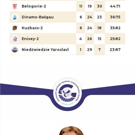
Belogorie-2
11
19
30
44:71
Dinamo-Bašgau
6
24
23
36:75
Kuzbass-2
6
24
18
35:82
Enisey-2
4
26
15
25:82
Niedźwiedzie Yaroslavl
1
29
7
23:87