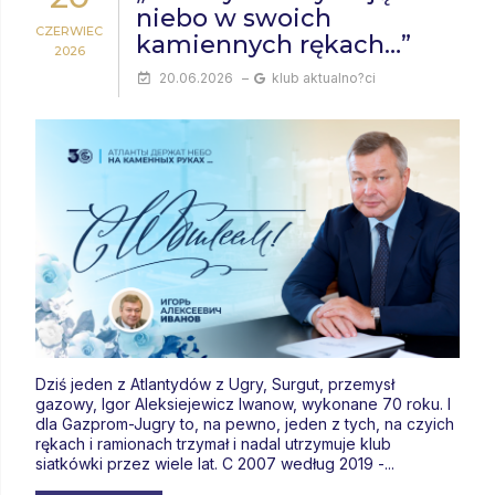
niebo w swoich
CZERWIEC
kamiennych rękach…”
2026
20.06.2026
–
klub aktualno?ci
Dziś jeden z Atlantydów z Ugry, Surgut, przemysł
gazowy, Igor Aleksiejewicz Iwanow, wykonane 70 roku. I
dla Gazprom-Jugry to, na pewno, jeden z tych, na czyich
rękach i ramionach trzymał i nadal utrzymuje klub
siatkówki przez wiele lat. C 2007 według 2019 -...