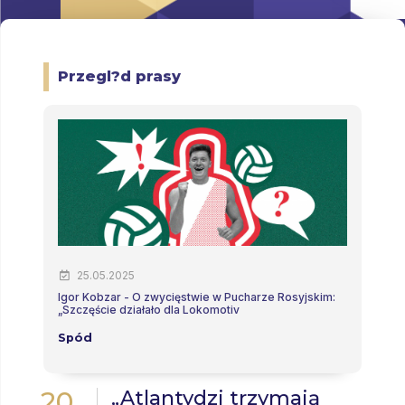
Przegl?d prasy
25.05.2025
Igor Kobzar - O zwycięstwie w Pucharze Rosyjskim:
G
„Szczęście działało dla Lokomotiv
V
Spód
20
„Atlantydzi trzymają