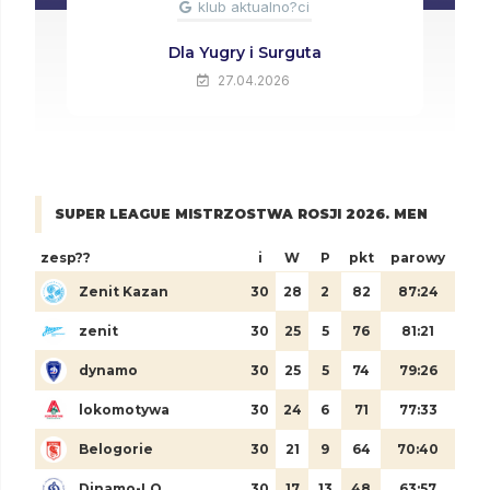
klub aktualno?ci
Dla Yugry i Surguta
27.04.2026
SUPER LEAGUE MISTRZOSTWA ROSJI 2026. MEN
zesp??
i
W
P
pkt
parowy
Zenit Kazan
30
28
2
82
87:24
zenit
30
25
5
76
81:21
dynamo
30
25
5
74
79:26
lokomotywa
30
24
6
71
77:33
Belogorie
30
21
9
64
70:40
Dinamo-LO
30
17
13
48
63:57