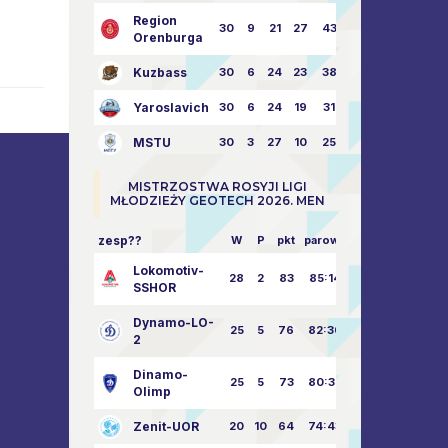
Region
30
9
21
27
43:73
Orenburga
Kuzbass
30
6
24
23
38:76
Yaroslavich
30
6
24
19
31:80
MSTU
30
3
27
10
25:87
MISTRZOSTWA ROSYJI LIGI
MŁODZIEŻY GEOTECH 2026. MEN
zesp??
W
P
pkt
parowy
Lokomotiv-
28
2
83
85:14
SSHOR
Dynamo-LO-
25
5
76
82:30
2
Dinamo-
25
5
73
80:32
Olimp
Zenit-UOR
20
10
64
74:43