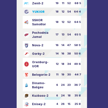
Zenit-2
19
11
52
68:51
YUKIOR
18
12
54
64:46
SSHOR
18
12
52
64:50
Samotlor
Pochodnia
17
13
54
65:52
Jamal
Nova-2
16
14
47
58:57
Gorky-2
14
16
38
50:63
Orenburg-
12
18
34
49:67
UOR
Belogorie-2
11
19
30
44:71
Dinamo-
6
24
23
36:75
Bašgau
Kuzbass-2
6
24
18
35:82
Enisey-2
4
26
15
25:82