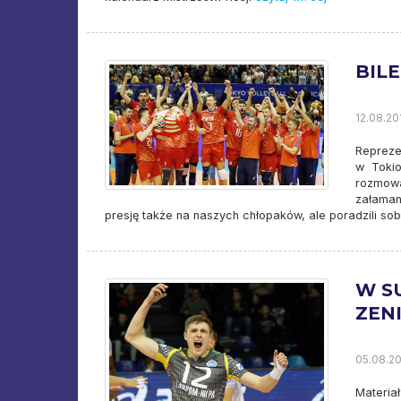
BIL
12.08.201
Reprezen
w Tokio
rozmowa
załaman
presję także na naszych chłopaków, ale poradzili sobie
W S
ZEN
05.08.20
Materia