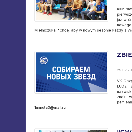
Klub sia
pierwsz
już w ś
nowego 
Mielniczuka: "Chcę, aby w nowym sezonie każdy z Wa
ZBI
29.07.20
VK Gaz
LUDZI 2
nazwisk
znaku w
pełnien
1minuta3@mail.ru