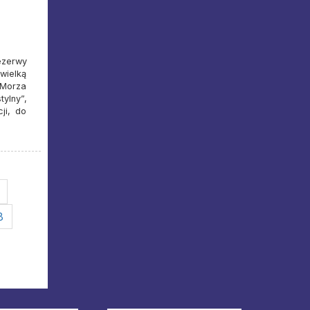
ezerwy
wielką
 Morza
ylny”,
ji, do
8