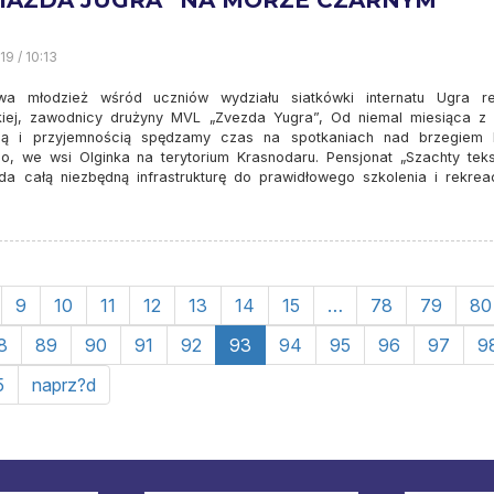
IAZDA JUGRA” NA MORZE CZARNYM
19 / 10:13
wa młodzież wśród uczniów wydziału siatkówki internatu Ugra r
skiej, zawodnicy drużyny MVL „Zvezda Yugra”, Od niemal miesiąca z 
cią i przyjemnością spędzamy czas na spotkaniach nad brzegiem
o, we wsi Olginka na terytorium Krasnodaru. Pensjonat „Szachty tekst
da całą niezbędną infrastrukturę do prawidłowego szkolenia i rekreac
9
10
11
12
13
14
15
…
78
79
80
8
89
90
91
92
93
94
95
96
97
9
5
naprz?d