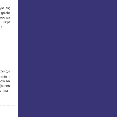
yło się
 gdzie
ingowa
Jurija
 »
ŁODYCH
imię i
rów na
 (okres
-mail: