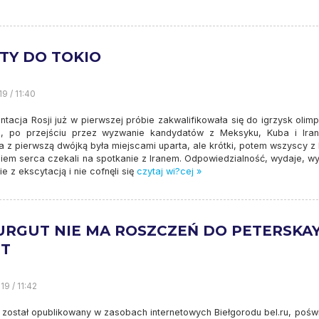
ETY DO TOKIO
9 / 11:40
tacja Rosji już w pierwszej próbie zakwalifikowała się do igrzysk olimp
, po przejściu przez wyzwanie kandydatów z Meksyku, Kuba i Iran.
 z pierwszą dwójką była miejscami uparta, ale krótki, potem wszyscy z 
iem serca czekali na spotkanie z Iranem. Odpowiedzialność, wydaje, w
 z ekscytacją i nie cofnęli się
czytaj wi?cej »
URGUT NIE MA ROSZCZEŃ DO PETERSKA
IT
19 / 11:42
ł został opublikowany w zasobach internetowych Biełgorodu bel.ru, pośw