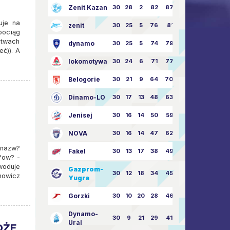
Zenit Kazan
30
28
2
82
87:24
uje na
zenit
30
25
5
76
81:21
pociąg
stwach
dynamo
30
25
5
74
79:26
ć)). A
lokomotywa
30
24
6
71
77:33
Belogorie
30
21
9
64
70:40
Dinamo-LO
30
17
13
48
63:57
Jenisej
30
16
14
50
59:53
NOVA
30
16
14
47
62:58
 nazw?
Fakel
30
13
17
38
49:62
g?ow? -
woduje
Gazprom-
30
12
18
34
45:63
nowicz
Yugra
Gorzki
30
10
20
28
46:73
Dynamo-
30
9
21
29
41:70
Ural
OŻE