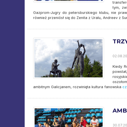
transfe
tym, zw
Gazprom-Jugry do petersburskiego klubu, nie prawd
również przeniósł się do Zenita z Uralu, Andreev z Su
TRZ
02.08.20
Kiedy R
powstał
rosyjsk
oszołom
ambitnym Galicjanem, rozwinięta kultura fanowska
czy
AMBI
30.07.20