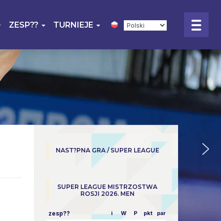
ZESP??
TURNIEJE
NAST?PNA GRA / SUPER LEAGUE
SUPER LEAGUE MISTRZOSTWA
ROSJI 2026. MEN
zesp??
i
W
P
pkt
parowy