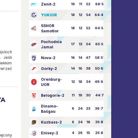
Zenit-2
19
11
52
68:51
YUKIOR
18
12
54
64:46
SSHOR
18
12
52
64:50
Samotlor
Pochodnia
17
13
54
65:52
Jamal
ijskich
 Jeśli
Nova-2
16
14
47
58:57
lekkim
ywrzeć
Gorky-2
14
16
38
50:63
Orenburg-
12
18
34
49:67
UOR
Belogorie-2
11
19
30
44:71
YA
Dinamo-
6
24
23
36:75
Bašgau
Kuzbass-2
6
24
18
35:82
Enisey-2
4
26
15
25:82
ięcony