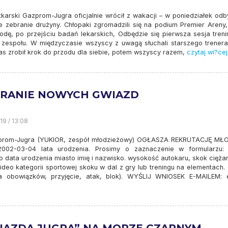
tkarski Gazprom-Jugra oficjalnie wrócił z wakacji – w poniedziałek odb
e zebranie drużyny. Chłopaki zgromadzili się na podium Premier Areny,
rodę, po przejściu badań lekarskich, Odbędzie się pierwsza sesja tren
zespołu. W międzyczasie wszyscy z uwagą słuchali starszego trenera 
s zrobił krok do przodu dla siebie, potem wszyscy razem,
czytaj wi?cej
ERANIE NOWYCH GWIAZD
19 / 13:08
prom-Jugra (YUKIOR, zespół młodzieżowy) OGŁASZA REKRUTACJĘ M
002-03-04 lata urodzenia. Prosimy o zaznaczenie w formularzu: 
o data urodzenia miasto imię i nazwisko. wysokość autokaru, skok cięża
ideo kategorii sportowej skoku w dal z gry lub treningu na elementach.
ia obowiązków, przyjęcie, atak, blok). WYŚLIJ WNIOSEK E-MAILEM: e