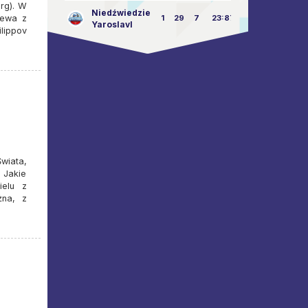
rg). W
Niedźwiedzie
jewa z
1
29
7
23:87
Yaroslavl
lippov
wiata,
 Jakie
ielu z
żna, z