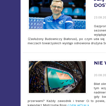
DOS
23.08.20
Gazprom
sezonem
wyląduj
(Zasłużony Budowniczy Białorusi), po czym uda si
meczach towarzyskich wystąpi odnowiona drużyna S
NIE
20.08.20
Bilet ol
tym wzg
nadmier
gdy ba
przerwami? Każdy zawodnik i trener Ci to powie,
kalendarz Mistrzostw Rosji
czytaj wi?cej »