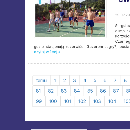
“GW
29.07.20
Surguto
olimpij
korzyś
Czarneg
gdzie stacjonują rezerwiści Gazprom-Jugry?, posia
czytaj wi?cej »
temu
1
2
3
4
5
6
7
8
81
82
83
84
85
86
87
8
99
100
101
102
103
104
10