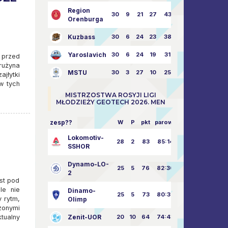
Region
30
9
21
27
43:73
Orenburga
Kuzbass
30
6
24
23
38:76
Yaroslavich
30
6
24
19
31:80
 przed
rużyna
MSTU
30
3
27
10
25:87
jłytki
w tych
MISTRZOSTWA ROSYJI LIGI
MŁODZIEŻY GEOTECH 2026. MEN
zesp??
W
P
pkt
parowy
Lokomotiv-
28
2
83
85:14
SSHOR
Dynamo-LO-
25
5
76
82:30
2
est pod
le nie
Dinamo-
25
5
73
80:32
 rytm,
Olimp
zonymi
tualny
Zenit-UOR
20
10
64
74:43