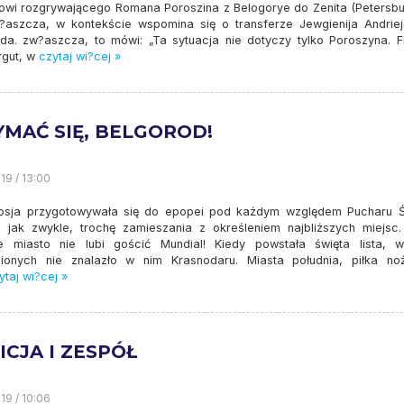
rowi rozgrywającego Romana Poroszina z Belogorye do Zenita (Petersbu
?aszcza, w kontekście wspomina się o transferze Jewgienija Andrie
a. zw?aszcza, to mówi: „Ta sytuacja nie dotyczy tylko Poroszyna. Fi
rgut, w
czytaj wi?cej »
YMAĆ SIĘ, BELGOROD!
19 / 13:00
osja przygotowywała się do epopei pod każdym względem Pucharu Ś
, jak zwykle, trochę zamieszania z określeniem najbliższych miejsc.
ie miasto nie lubi gościć Mundial! Kiedy powstała święta lista, w
ionych nie znalazło w nim Krasnodaru. Miasta południa, piłka no
taj wi?cej »
CJA I ZESPÓŁ
19 / 10:06