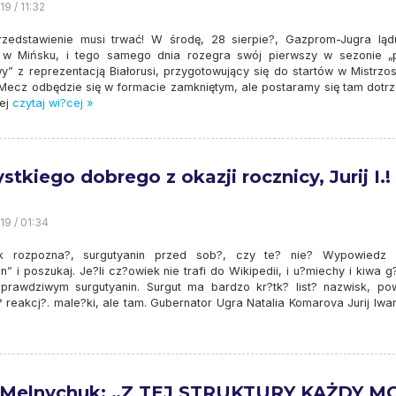
9 / 11:32
rzedstawienie musi trwać! W środę, 28 sierpie?, Gazprom-Jugra ląd
u w Mińsku, i tego samego dnia rozegra swój pierwszy w sezonie „
y” z reprezentacją Białorusi, przygotowujący się do startów w Mistrzo
 Mecz odbędzie się w formacie zamkniętym, ale postaramy się tam dotrze
ej
czytaj wi?cej »
stkiego dobrego z okazji rocznicy, Jurij I.!
19 / 01:34
ak rozpozna?, surgutyanin przed sob?, czy te? nie? Wypowiedz
n” i poszukaj. Je?li cz?owiek nie trafi do Wikipedii, i u?miechy i kiwa 
 prawdziwym surgutyanin. Surgut ma bardzo kr?tk? list? nazwisk, po
 reakcj?. male?ki, ale tam. Gubernator Ugra Natalia Komarova Jurij Iwa
j Melnychuk: „Z TEJ STRUKTURY KAŻDY M