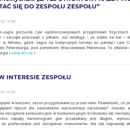
TAĆ SIĘ DO ZESPOŁU ZESPOŁU”
19 / 11:36
-Jugra porzuciła cykl ogólnorozwojowych przygotowań fizycznych
 i zaczęła pracować z piłkami. Już niedługo – ze statku na bal – d
e w Mińsku, gdzie zagra na tradycyjnym turnieju ku pamięci Lwa Cza
ę do Petersburga, pod pomnikiem Wiaczesława Płatonowa. To właśnie 
urgut
czytaj wi?cej »
 W INTERESIE ZESPOŁU
19 / 11:39
impijski w kieszeni, sezon przygotowawczy przed nami. Powiedzieć, co j
lędem lepsze dla zawodników reprezentacji narodowej?: mundur, a
ne obciążenie konkurencyjne w konkurencyjnym środowisku lub nierówny
rdzo napięty harmonogram gier przeplatany jest długimi, wymus
 że preferowane jest obciążenie równomierne. Ale tak naprawdę ak