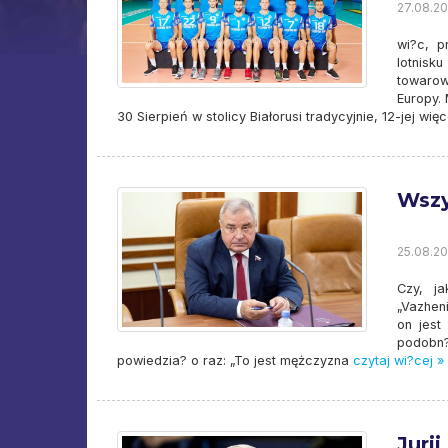
27.08.201
wi?c, p
lotnisk
towarow
Europy.
30 Sierpień w stolicy Białorusi tradycyjnie, 12-jej więc
Wszy
25.08.20
Czy, j
„Vazheni
on jest
podobn?
powiedzia? o raz: „To jest mężczyzna
czytaj wi?cej »
Juri