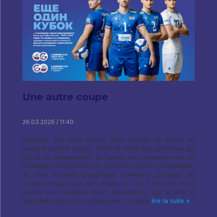
Une autre coupe
26.03.2026 / 11:40
rappeler, que cette saison, deux Coupes de Russie se
jouent en même temps - 2025 et 2026 ans, qu'est-ce qui
est lié au déplacement du tournoi de l'automne-hiver au
printemps. Et la formule du concours est très compliquée.
Je vais essayer d'expliquer l'itinéraire possible de
Gazprom-Yugra sur mes doigts. si, 1 et 5 En avril, nous
jouons les barrages avec Yaroslavich, qui a pris la
quinzième place du championnat.. Lorsque
lire la suite »