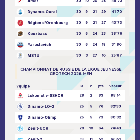
Amer
30
10
20
28
46:73
Dynamo-Oural
30
9
21
29
41:70
Région d'Orenbourg
30
9
21
27
43:73
Kouzbass
30
6
24
23
38:76
Yaroslavich
30
6
24
19
31:80
MSTU
30
3
27
10
25:87
CHAMPIONNAT DE RUSSIE DE LA LIGUE JEUNESSE
GEOTECH 2026. MEN
?quipe
la
P
pts
vapeur
Lokomotiv-SSHOR
28
2
83
85:14
Dinamo-LO-2
25
5
76
82:30
Dinamo-Olimp
25
5
73
80:32
Zenit-UOR
20
10
64
74:43
Zenit-2
19
11
52
68:51