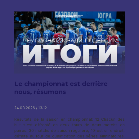
Le championnat est derrière
nous, résumons
24.03.2026 / 13:12
Résultats de la saison en championnat: 12 Chacun des
huit s'est affronté en deux tours de deux matchs en
paires. 30 matchs de saison régulière, 10-est un endroit,
défaite au tour de qualification des séries éliminatoires.