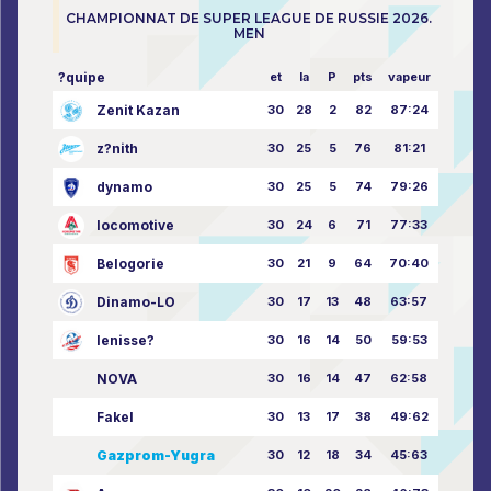
CHAMPIONNAT DE SUPER LEAGUE DE RUSSIE 2026.
MEN
?quipe
et
la
P
pts
vapeur
Zenit Kazan
30
28
2
82
87:24
z?nith
30
25
5
76
81:21
dynamo
30
25
5
74
79:26
locomotive
30
24
6
71
77:33
Belogorie
30
21
9
64
70:40
Dinamo-LO
30
17
13
48
63:57
Ienisse?
30
16
14
50
59:53
NOVA
30
16
14
47
62:58
Fakel
30
13
17
38
49:62
Gazprom-Yugra
30
12
18
34
45:63