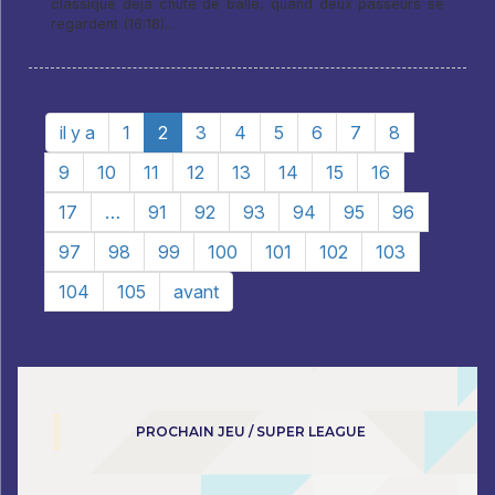
classique déjà chute de balle, quand deux passeurs se
regardent (16:18)...
il y a
1
2
3
4
5
6
7
8
9
10
11
12
13
14
15
16
17
…
91
92
93
94
95
96
97
98
99
100
101
102
103
104
105
avant
PROCHAIN JEU / SUPER LEAGUE