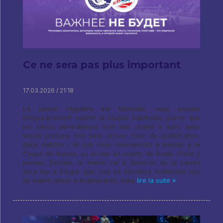
Ce ne sera pas plus important
17.03.2026 / 21:18
La saison régulière est terminée, vous pouvez
temporairement oublier la routine habituelle, parce que
les séries éliminatoires sont une réalité à part, dans
lequel presque tout peut arriver. Tour de qualification,
deux matchs – et soit vous commencez à penser à la
Coupe de Russie, ou tu vas en quarts de finale. Viens y
penser, Demain, le match clé à domicile de la saison
aura lieu à Surgut. que, tout se décidera finalement lors
du match retour à Krasnoïarsk, mais
lire la suite »