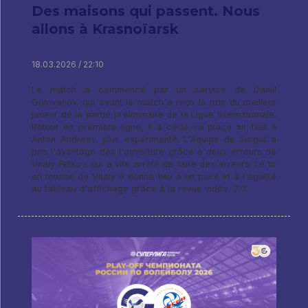
Des maisons qui passent. Nous
allons à Krasnoïarsk
18.03.2026 / 22:10
Le match a commencé par un service de Daniil
Golovanov, qui avant le match a reçu le prix du meilleur
joueur de la partie préliminaire de la Ligue Internationale.
Retour en première ligne, il a cédé sa place au filet à
Anton Andreev, plus expérimenté. L'équipe de Surgut a
pris l'avantage dès l'ouverture grâce à deux erreurs de
Vitaly Fetsov, qui a vite arrêté de faire des erreurs. Le tir
en touche de Vitaly a donné lieu à un point et à l'égalité
au tableau d'affichage grâce à la revue vidéo, 7:7.