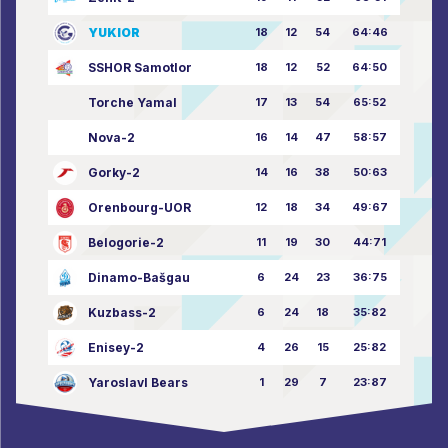
YUKIOR
18
12
54
64:46
SSHOR Samotlor
18
12
52
64:50
Torche Yamal
17
13
54
65:52
Nova-2
16
14
47
58:57
Gorky-2
14
16
38
50:63
Orenbourg-UOR
12
18
34
49:67
Belogorie-2
11
19
30
44:71
Dinamo-Bašgau
6
24
23
36:75
Kuzbass-2
6
24
18
35:82
Enisey-2
4
26
15
25:82
Yaroslavl Bears
1
29
7
23:87