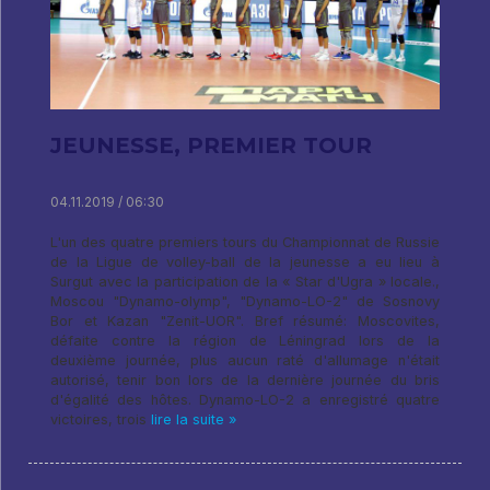
JEUNESSE, PREMIER TOUR
04.11.2019 / 06:30
L'un des quatre premiers tours du Championnat de Russie
de la Ligue de volley-ball de la jeunesse a eu lieu à
Surgut avec la participation de la « Star d'Ugra » locale.,
Moscou "Dynamo-olymp", "Dynamo-LO-2" de Sosnovy
Bor et Kazan "Zenit-UOR". Bref résumé: Moscovites,
défaite contre la région de Léningrad lors de la
deuxième journée, plus aucun raté d'allumage n'était
autorisé, tenir bon lors de la dernière journée du bris
d'égalité des hôtes. Dynamo-LO-2 a enregistré quatre
victoires, trois
lire la suite »