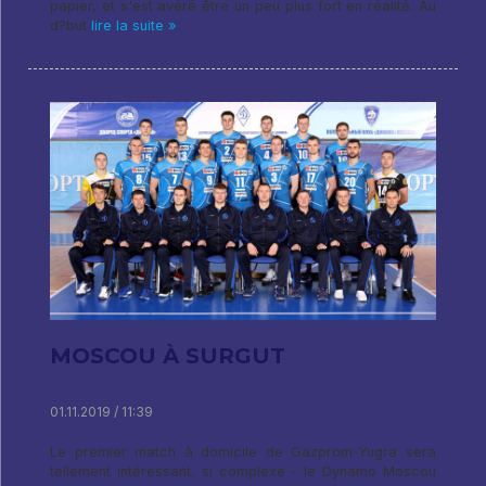
papier, et s'est avéré être un peu plus fort en réalité. Au
d?but
lire la suite »
MOSCOU À SURGUT
01.11.2019 / 11:39
Le premier match à domicile de Gazprom-Yugra sera
tellement intéressant, si complexe - le Dynamo Moscou