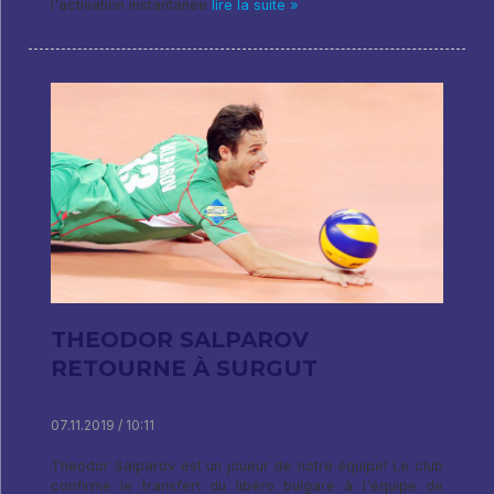
l'activation instantanée
lire la suite »
THEODOR SALPAROV
RETOURNE À SURGUT
07.11.2019 / 10:11
Theodor Salparov est un joueur de notre équipe! Le club
confirme le transfert du libéro bulgare à l'équipe de