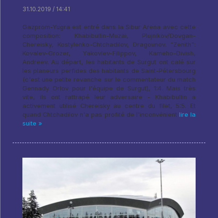
31.10.2019 / 14:41
Gazprom-Yugra est entré dans la Sibur Arena avec cette
composition: Khabibullin-Muzai, Plujnikov/Dovgan-
Chereisky, Kostylenko-Chtchadilov, Dragounov. "Zenith":
Kovalev-Grozer, Yakovlev-Filippov, Kameho-Divish,
Andreev. Au départ, les habitants de Surgut ont calé sur
les planeurs perfides des habitants de Saint-Pétersbourg
(c'est une petite revanche sur le commentateur du match
Gennady Orlov pour l'équipe de Surgut), 1:4. Mais très
vite, ils ont rattrapé leur adversaire - Khabibullin a
activement utilisé Chereisky au centre du filet, 5:5. Et
quand Chtchadilov n'a pas profité de l'inconvénient
lire la
suite »