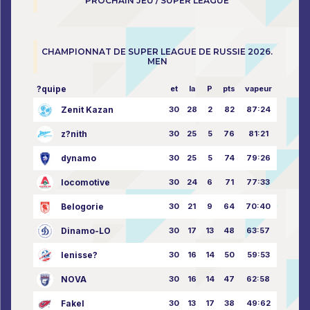
PROCHAIN JEU / SUPER LEAGUE
CHAMPIONNAT DE SUPER LEAGUE DE RUSSIE 2026.
MEN
?quipe
et
la
P
pts
vapeur
Zenit Kazan
30
28
2
82
87:24
z?nith
30
25
5
76
81:21
dynamo
30
25
5
74
79:26
locomotive
30
24
6
71
77:33
Belogorie
30
21
9
64
70:40
Dinamo-LO
30
17
13
48
63:57
Ienisse?
30
16
14
50
59:53
NOVA
30
16
14
47
62:58
Fakel
30
13
17
38
49:62