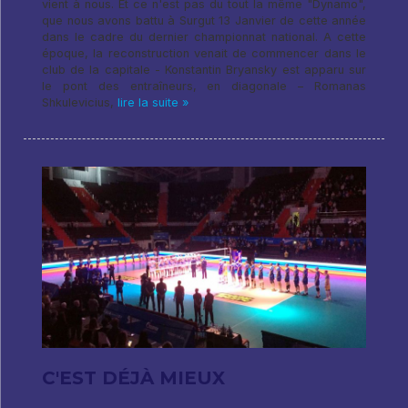
vient à nous. Et ce n'est pas du tout la même "Dynamo",
que nous avons battu à Surgut 13 Janvier de cette année
dans le cadre du dernier championnat national. A cette
époque, la reconstruction venait de commencer dans le
club de la capitale - Konstantin Bryansky est apparu sur
le pont des entraîneurs, en diagonale – Romanas
Shkulevicius,
lire la suite »
C'EST DÉJÀ MIEUX