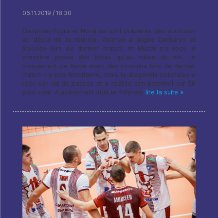
06.11.2019 / 18:30
Gazprom-Yugra et Nova se sont préparés des surprises
au début de la réunion. Volzhan a aligné Zakharov et
Sokolov lors du dernier match, et Muzai n'a reçu la
première passe des hôtes qu'au milieu du set. Le
mouvement de Nova avec des inconnus lors du dernier
match n'a pas fonctionné, mais la diagonale polonaise a
reçu son lot de passes et a réalisé son potentiel sur 58
pour cent. A activement aidé le Polonais
lire la suite »