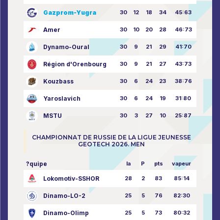
Gazprom-Yugra
30
12
18
34
45:63
Amer
30
10
20
28
46:73
Dynamo-Oural
30
9
21
29
41:70
Région d'Orenbourg
30
9
21
27
43:73
Kouzbass
30
6
24
23
38:76
Yaroslavich
30
6
24
19
31:80
MSTU
30
3
27
10
25:87
CHAMPIONNAT DE RUSSIE DE LA LIGUE JEUNESSE
GEOTECH 2026. MEN
?quipe
la
P
pts
vapeur
Lokomotiv-SSHOR
28
2
83
85:14
Dinamo-LO-2
25
5
76
82:30
Dinamo-Olimp
25
5
73
80:32