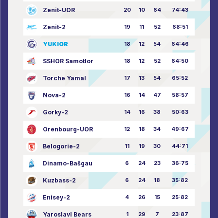
Zenit-UOR
20
10
64
74:43
Zenit-2
19
11
52
68:51
YUKIOR
18
12
54
64:46
SSHOR Samotlor
18
12
52
64:50
Torche Yamal
17
13
54
65:52
Nova-2
16
14
47
58:57
Gorky-2
14
16
38
50:63
Orenbourg-UOR
12
18
34
49:67
Belogorie-2
11
19
30
44:71
Dinamo-Bašgau
6
24
23
36:75
Kuzbass-2
6
24
18
35:82
Enisey-2
4
26
15
25:82
Yaroslavl Bears
1
29
7
23:87