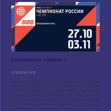
Commence « junior »
27.10.2019 / 12:15
Lundi, le premier tour de la ligue de volley-ball des
jeunes commence ? Surgut, qui, en plus des propri?taires
- « Stars of Yugra » – jouer "Zenith-RBM" Kazan, Moscou
"Dynamo-Olympus" et "Dinamo-LO-2". Cette saison a
peu chang? la formule m?me, et, plut?t, pour remporter
le championnat - maintenant l'?quipe ne joue pas paires,
et des visites de conduite, dans lequel quatre rivaux se