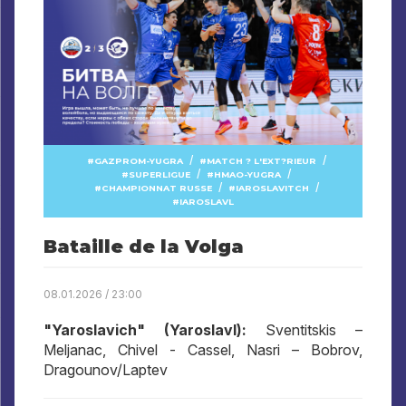
/
/
GAZPROM-YUGRA
MATCH ? L'EXT?RIEUR
/
/
SUPERLIGUE
HMAO-YUGRA
/
/
CHAMPIONNAT RUSSE
IAROSLAVITCH
IAROSLAVL
Bataille de la Volga
08.01.2026 / 23:00
"Yaroslavich" (Yaroslavl):
Sventitskis –
Meljanac, Chivel - Cassel, Nasri – Bobrov,
Dragounov/Laptev