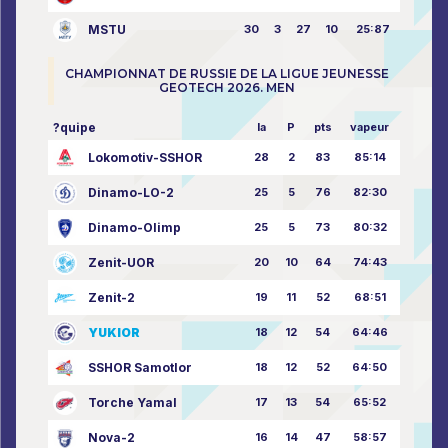
MSTU
30
3
27
10
25:87
CHAMPIONNAT DE RUSSIE DE LA LIGUE JEUNESSE
GEOTECH 2026. MEN
?quipe
la
P
pts
vapeur
Lokomotiv-SSHOR
28
2
83
85:14
Dinamo-LO-2
25
5
76
82:30
Dinamo-Olimp
25
5
73
80:32
Zenit-UOR
20
10
64
74:43
Zenit-2
19
11
52
68:51
YUKIOR
18
12
54
64:46
SSHOR Samotlor
18
12
52
64:50
Torche Yamal
17
13
54
65:52
Nova-2
16
14
47
58:57