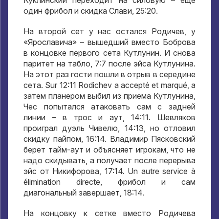
Куклинский переходит на силовую – еще
один фрибол и скидка Слави
, 25:20.
На второй сет у нас остался Родичев
,
у
«Ярославича»
–
вышедший вместо Боброва
в концовке первого сета Кутлунин
.
И снова
паритет на табло
, 7:7
после эйса Кутлунина
.
На этот раз гости пошли в отрыв в середине
сета
. Sur 12:11 Rodichev a accepté et marqué,
а
затем планером выбил из приема Кутлунина
,
Чес попытался атаковать сам с задней
линии – в трос и аут
, 14:11.
Шевляков
проиграл дуэль Чивелю
, 14:13,
но отловил
скидку пайпом
, 16:14.
Владимир Пясковский
берет тайм-аут и объясняет игрокам
,
что не
надо скидывать
,
а получает после перерыва
эйс от Никифорова
, 17:14. Un autre service à
élimination directe,
фрибол и сам
диагональный завершает
, 18:14.
На концовку к сетке вместо Родичева