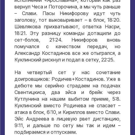
исполнении «Ярославича»
,
который как раз
вернул Чеса и Поторочина
,
а мы чуть раньше
– Слави
.
Пасы Никифорову идут чуть
заголову
,
тот выковыривает – в блок
, 18:20.
Шевлякова прихватывают
,
ответка Насри
,
18:21.
Эту разницу команды дотащили до
сет-болов
, 21:24.
Никифоров вновь
помучался с качеством передач
,
но
Александр Костадинов все же отыгрался
,
а
Куклинский рискнул и подал в сетку
, 22:25.
На четвертый сет у нас сочетание
доигровщиков
:
Родичев+Костадинов
.
Уже в
дебюте мы серийно страдаем на подачах
Свентицкиса
,
два эйса и брейк через
Кутлунина на нашем выбитом приеме
, 5:8.
Куклинский вместо Родичева не спасает –
атака в блок
, 6:10,
и Кириллов вместо Слави
.
Эйс Андреева в лицевую рвет дистанцию
,
9:11,
и дальше по сету мы так и идем –
подбираемся и отпускаем
.