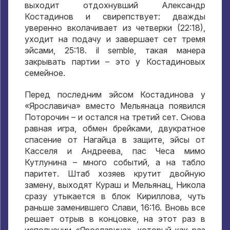
выходит отдохнувший Александр
Костадинов и свирепствует
:
дважды
уверенно вколачивает из четверки
(22:18),
уходит на подачу и завершает сет тремя
эйсами
, 25:18. il semble,
такая манера
закрывать партии – это у Костадиновых
семейное
.
Перед последним эйсом Костадинова у
«Ярославича» вместо Мельянаца появился
Поторочин – и остался на третий сет
.
Снова
равная игра
,
обмен брейками
,
двукратное
спасение от Нагайца в защите
,
эйсы от
Касселя и Андреева
,
пас Чеса мимо
Кутлунина – много событий
,
а на табло
паритет
.
Штаб хозяев крутит двойную
замену
,
выходят Кураш и Мельянац
,
Никола
сразу утыкается в блок Кириллова
,
чуть
раньше заменившего Слави
, 16:16.
Вновь все
решает отрыв в концовке
,
на этот раз в