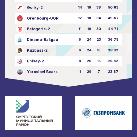
Gorky-2
14
16
38
50:63
Orenbourg-UOR
12
18
34
49:67
Belogorie-2
11
19
30
44:71
Dinamo-Bašgau
6
24
23
36:75
Kuzbass-2
6
24
18
35:82
Enisey-2
4
26
15
25:82
Yaroslavl Bears
1
29
7
23:87