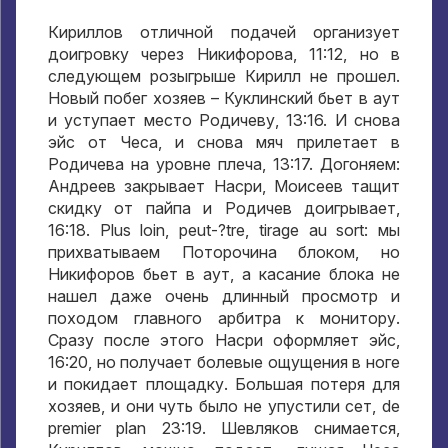
Кириллов отличной подачей организует
доигровку через Никифорова
, 11:12,
но в
следующем розыгрыше Кирилл не прошел
.
Новый побег хозяев – Куклинский бьет в аут
и уступает место Родичеву
, 13:16.
И снова
эйс от Чеса
,
и снова мяч прилетает в
Родичева на уровне плеча
, 13:17.
Догоняем
:
Андреев закрывает Насри
,
Моисеев тащит
скидку от пайпа и Родичев доигрывает
,
16:18. Plus loin, peut-?tre, tirage au sort:
мы
прихватываем Поторочина блоком
,
но
Никифоров бьет в аут
,
а касание блока не
нашел даже очень длинный просмотр и
походом главного арбитра к монитору
.
Сразу после этого Насри оформляет эйс
,
16:20,
но получает болевые ощущения в ноге
и покидает площадку
.
Большая потеря для
хозяев
,
и они чуть было не упустили сет
, de
premier plan 23:19.
Шевляков снимается
,