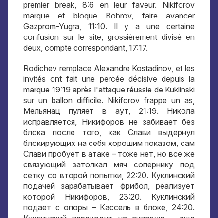
premier break, 8:6 en leur faveur. Nikiforov
marque et bloque Bobrov, faire avancer
Gazprom-Yugra, 11:10. Il y a une certaine
confusion sur le site, grossièrement divisé en
deux, compte correspondant, 17:17.
Rodichev remplace Alexandre Kostadinov, et les
invités ont fait une percée décisive depuis la
marque 19:19 après l'attaque réussie de Kuklinski
sur un ballon difficile. Nikiforov frappe un as,
Мельянац пуляет в аут
, 21:19.
Никола
исправляется
,
Никифоров не забивает без
блока после того
,
как Слави выдернул
блокирующих на себя хорошим показом
,
сам
Слави пробует в атаке – тоже нет
,
но все же
связующий затолкал мяч сопернику под
сетку со второй попытки
, 22:20.
Куклинский
подачей зарабатывает фрибол
,
реализует
которой Никифоров
, 23:20.
Куклинский
подает с опоры – Кассель в блоке
, 24:20.