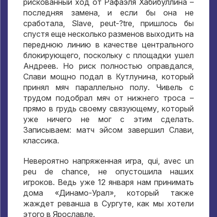
рискованный ход от Рафаэля Хабибуллина –
последняя замена
,
и если бы она не
сработала
, Slave, peut-?tre,
пришлось бы
спустя еще несколько разменов выходить на
переднюю линию в качестве центрального
блокирующего
,
поскольку с площадки ушел
Андреев
.
Но риск полностью оправдался
,
Слави мощно подал в Кутлунина
,
который
принял мяч параллельно полу
.
Чивель с
трудом подобрал мяч от нижнего троса –
прямо в грудь своему связующему
,
который
уже ничего не мог с этим сделать
.
Записываем
:
матч эйсом завершил Слави
,
классика
.
Невероятно напряженная игра
, qui, avec un
peu de chance,
не опустошила наших
игроков
.
Ведь уже
12
января нам принимать
дома «Динамо-Урал»
,
который также
жаждет реванша в Сургуте
,
как мы хотели
этого в Ярославле
.