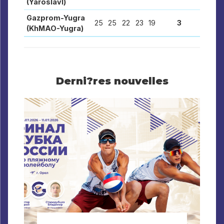
(Yaroslavl)
Gazprom-Yugra
25
25
22
23
19
3
(KhMAO-Yugra)
Derni?res nouvelles