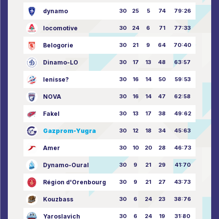
dynamo
30
25
5
74
79:26
locomotive
30
24
6
71
77:33
Belogorie
30
21
9
64
70:40
Dinamo-LO
30
17
13
48
63:57
Ienisse?
30
16
14
50
59:53
NOVA
30
16
14
47
62:58
Fakel
30
13
17
38
49:62
Gazprom-Yugra
30
12
18
34
45:63
Amer
30
10
20
28
46:73
Dynamo-Oural
30
9
21
29
41:70
Région d'Orenbourg
30
9
21
27
43:73
Kouzbass
30
6
24
23
38:76
Yaroslavich
30
6
24
19
31:80