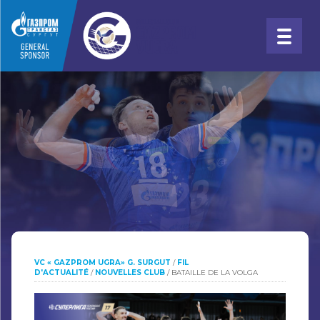
VC « GAZPROM UGRA» G. SURGUT
/
FIL
D'ACTUALITÉ
/
NOUVELLES CLUB
/
BATAILLE DE LA VOLGA