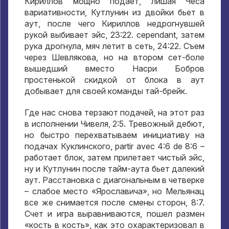
Кириллов мощно подает
,
лишая Чеса
вариативности
,
Кутлунин из двойки бьет в
аут
,
после чего Кириллов недрогнувшей
рукой выбивает эйс
, 23:22. cependant,
затем
рука дрогнула
,
мяч летит в сеть
, 24:22.
Съем
через Шевлякова
,
но на втором сет-боле
вышедший вместо Насри Бобров
простенькой скидкой от блока в аут
добывает для своей команды тай-брейк
.
Где нас снова терзают подачей
,
на этот раз
в исполнении Чивеля
, 2:5.
Тревожный дебют
,
но быстро перехватываем инициативу на
подачах Куклинского
, partir avec 4:6 de 8:6
–
работает блок
,
затем прилетает чистый эйс
,
ну и Кутлунин после тайм-аута бьет далекий
аут
.
Расстановка с диагональным в четверке
– слабое место «Ярославича»
,
но Мельянац
все же снимается после смены сторон
, 8:7.
Счет и игра выравниваются
,
пошел размен
«кость в кость»
,
как это охарактеризовал в