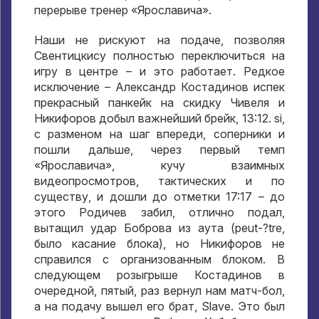
перерыве тренер «Ярославича»
.
Наши не рискуют на подаче
,
позволяя
Свентицкису полностью переключиться на
игру в центре – и это работает
.
Редкое
исключение – Александр Костадинов испек
прекрасный панкейк на скидку Чивеля и
Никифоров добыл важнейший брейк
, 13:12. si,
с разменом на шаг впереди
,
соперники и
пошли дальше
,
через первый темп
«Ярославича»
,
кучу взаимных
видеопросмотров
,
тактических и по
существу
,
и дошли до отметки
17:17
– до
этого Родичев забил
,
отлично подал
,
вытащил удар Боброва из аута
(peut-?tre,
было касание блока
),
но Никифоров не
справился с организованным блоком
.
В
следующем розыгрыше Костадинов в
очередной
,
пятый
,
раз вернул нам матч-бол
,
а на подачу вышел его брат
, Slave.
Это был