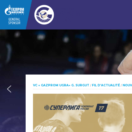
VC « GAZPROM UGRA» G. SURGUT
/
FIL D'ACTUALITÉ
/
NOUV