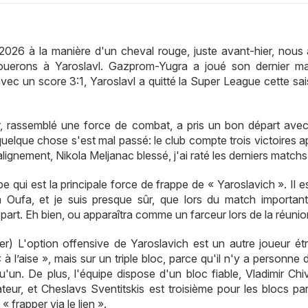
2026 à la manière d'un cheval rouge, juste avant-hier, nous
jouerons à Yaroslavl. Gazprom-Yugra a joué son dernier m
avec un score 3:1, Yaroslavl a quitté la Super League cette sa
, rassemblé une force de combat, a pris un bon départ ave
uelque chose s'est mal passé: le club compte trois victoires a
alignement, Nikola Meljanac blessé, j'ai raté les derniers matchs
be qui est la principale force de frappe de « Yaroslavich ». Il e
 à Oufa, et je suis presque sûr, que lors du match importan
part. Eh bien, ou apparaîtra comme un farceur lors de la réunio
) L'option offensive de Yaroslavich est un autre joueur étr
 à l’aise », mais sur un triple bloc, parce qu'il n'y a personne 
qu'un. De plus, l'équipe dispose d'un bloc fiable, Vladimir Chi
teur, et Cheslavs Sventitskis est troisième pour les blocs par
 frapper via le lien ».