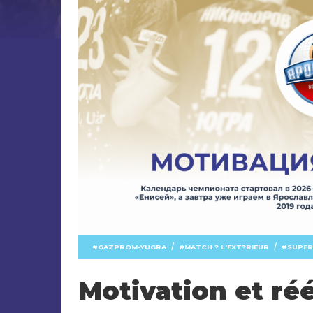
/
/
GAZPROM-YUGRA
MATCH ? L'EXT?RIEUR
SUPER
Motivation et ré