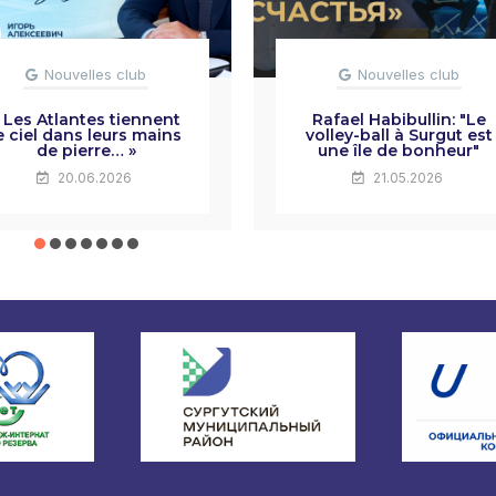
Nouvelles club
Nouvelles club
 Les Atlantes tiennent
Rafael Habibullin: "Le
e ciel dans leurs mains
volley-ball à Surgut est
de pierre… »
une île de bonheur"
20.06.2026
21.05.2026