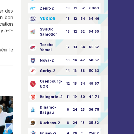
Zenit-2
19
11
52
68:51
er des
un bon
YUKIOR
18
12
54
64:46
ration
SSHOR
'y a-t-
18
12
52
64:50
Samotlor
Torche
17
13
54
65:52
rir le
Yamal
Nova-2
16
14
47
58:57
Gorky-2
14
16
38
50:63
Orenbourg-
12
18
34
49:67
UOR
Belogorie-2
11
19
30
44:71
Dinamo-
6
24
23
36:75
Bašgau
Kuzbass-2
6
24
18
35:82
Enisey-2
4
26
15
25:82