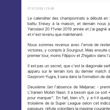
07.01.2026 / 23:48
Le calendrier des championnats a débuté en 
battu Enisey à la maison, et demain nous 
Yaroslavl 20 f?vrier 2019 année et j'ai gagné 
et n'est revenu que maintenant.
Nous sommes revenus avec l'envie de rester
victoires, y compris à Sourgout. Mais ensuite q
premier tour, moins Filippov et Zhigalov dans l'
Il est pas un secret, que c'est la diagonale ser
apparu sur le terrain lors du dernier match
Gazprom-Yugra, il sera dans la formation de dé
Deuxième (en l'absence de Meljanac - premier
L'Iranien Mobin Nasri. Il a besoin que ce soit «
pour marquer". En fait, bien s?r, y a-t-il quel
troisième de la Super League selon cet indica
passeurs, réfute volontiers la maxime courante «