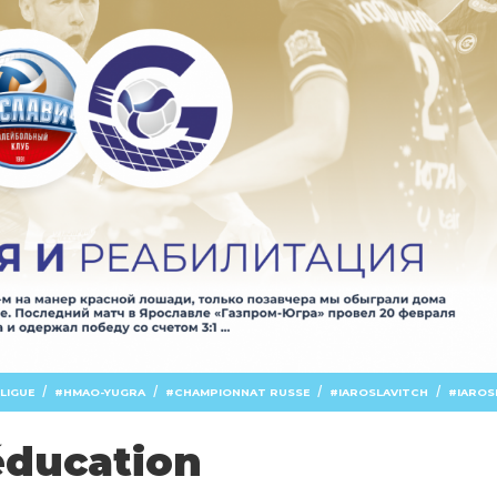
/
/
/
/
LIGUE
HMAO-YUGRA
CHAMPIONNAT RUSSE
IAROSLAVITCH
IAROS
éducation