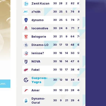
Zenit Kazan
30
28
2
82
87:24
z?nith
30
25
5
76
81:21
dynamo
30
25
5
74
79:26
locomotive
30
24
6
71
77:33
Belogorie
30
21
9
64
70:40
Dinamo-LO
30
17
13
48
63:57
Ienisse?
30
16
14
50
59:53
NOVA
30
16
14
47
62:58
Fakel
30
13
17
38
49:62
Gazprom-
30
12
18
34
45:63
Yugra
LAVL
Amer
30
10
20
28
46:73
Dynamo-
30
9
21
29
41:70
Oural