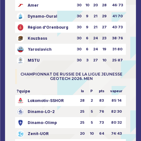
Amer
30
10
20
28
46:73
Dynamo-Oural
30
9
21
29
41:70
Région d'Orenbourg
30
9
21
27
43:73
Kouzbass
30
6
24
23
38:76
Yaroslavich
30
6
24
19
31:80
MSTU
30
3
27
10
25:87
CHAMPIONNAT DE RUSSIE DE LA LIGUE JEUNESSE
GEOTECH 2026. MEN
?quipe
la
P
pts
vapeur
Lokomotiv-SSHOR
28
2
83
85:14
Dinamo-LO-2
25
5
76
82:30
Dinamo-Olimp
25
5
73
80:32
Zenit-UOR
20
10
64
74:43