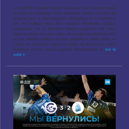
Le YUKIOR à moitié rénové a débuté avec succès dans
la Ligue de Volleyball de la Jeunesse: quatre victoires au
premier tour à Nijnevartovsk, Belogorye-2 et Yenisei-2
ont été battus deux fois chacun. Résidents d'Ugra,
vainqueurs de la dernière saison régulière, est entré
dans la saison en cours avec un visage sensiblement mis
à jour. Maxim Kirillov et Ivan Skvortsov fixés dans le
cadre de Gazprom-Yugra, Le relais du leadership a été
ramassé par le roman diagonal Parkhomenko et
lire la
suite »