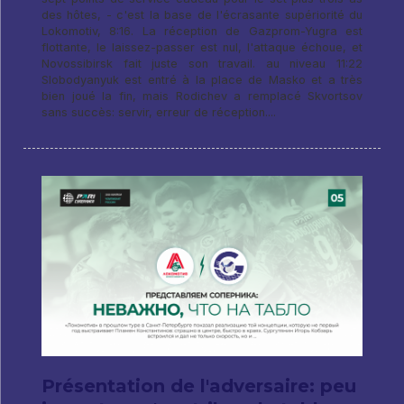
des hôtes, - c'est la base de l'écrasante supériorité du
Lokomotiv, 8:16. La réception de Gazprom-Yugra est
flottante, le laissez-passer est nul, l'attaque échoue, et
Novossibirsk fait juste son travail. au niveau 11:22
Slobodyanyuk est entré à la place de Masko et a très
bien joué la fin, mais Rodichev a remplacé Skvortsov
sans succès: servir, erreur de réception....
Présentation de l'adversaire: peu