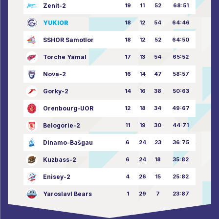
Zenit-2
19
11
52
68:51
YUKIOR
18
12
54
64:46
SSHOR Samotlor
18
12
52
64:50
Torche Yamal
17
13
54
65:52
Nova-2
16
14
47
58:57
Gorky-2
14
16
38
50:63
Orenbourg-UOR
12
18
34
49:67
Belogorie-2
11
19
30
44:71
Dinamo-Bašgau
6
24
23
36:75
Kuzbass-2
6
24
18
35:82
Enisey-2
4
26
15
25:82
Yaroslavl Bears
1
29
7
23:87