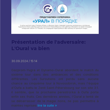
Présentation de l'adversaire:
L'Oural va bien
30.09.2024 / 15:14
Gazprom-Yugra et Dynamo-Oural abordent le match du
sixième tour dans des ambiances et des conditions
différentes. Les Suroutiens ont perdu sans aucune
chance au cinquième tour à Novossibirsk, mais l'équipe
d'Oufa a battu le Zenit Saint-Pétersbourg sur son site 3:1.
il semble, que la prochaine perestroïka à Oufa porte
enfin ses fruits. Ces dernières années, l'Oural a tenté de
se débarrasser de la magie noire, ne pas permettre à
maintes reprises
lire la suite »