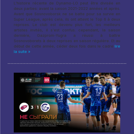
L'histoire récente de Dynamo-LO peut être divisée en
deux parties: avant la saison 2021-2022 années et après.
Avant que Sosnovoborsk ne se batte pour sa survie en
Super League, après cela, ils ont atteint le Top 6 à deux
reprises. Le club est devenu plus fort, les meilleurs
artistes invités, il s'est confus. cependant, la saison
dernière, Gazprom-Yugra a réussi à battre
Sosnovoborets à deux reprises en saison régulière. Et au
début de cette année, céder deux fois dans le cadre
lire
la suite »