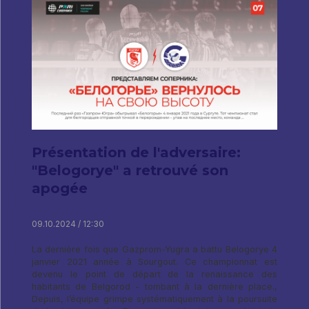
Présentation de l'adversaire:
"Belogorye" a retrouvé son
apogée
09.10.2024 / 12:30
La dernière fois que Gazprom-Yugra a battu Belogorye 4
janvier 2021 année à Sourgout. Ce championnat est
devenu le point de départ de la renaissance des
habitants de Belgorod - tombant à la dernière place.,
Depuis, l’équipe grimpe systématiquement à la poursuite