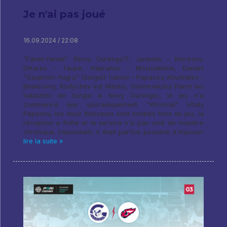
Je n'ai pas joué
16.09.2024 / 22:08
"Fakel-Yamal" (Novy Ourengo?): Jaraudo – Morozov,
Dikarev – Taupe, Kapranov – Mozjoukhine, Danani
"Gazprom-Yugra" (Surgut): Ivanov – Papazov, Kourbatov –
Beskrovny, Rodychev est Masko, Vishnevetsky Parmi les
habitants de Surgut à Novy Ourengoï, le jeu n'a
commencé que sporadiquement. "Khromal" Vitaly
Papazov, les deux finisseurs sont tombés hors du jeu, la
réception a flotté et le service n'a pas volé de manière
chronique. cependant, il était parfois possible d'imposer
lire la suite »