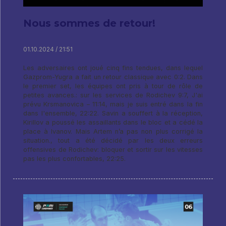
Nous sommes de retour!
01.10.2024 / 21:51
Les adversaires ont joué cinq fins tendues, dans lequel
Gazprom-Yugra a fait un retour classique avec 0:2. Dans
le premier set, les équipes ont pris à tour de rôle de
petites avances.: sur les services de Rodichev 9:7, J'ai
prévu Krsmanovica – 11:14, mais je suis entré dans la fin
dans l'ensemble, 22:22. Savin a souffert à la réception,
Kirillov a poussé les assaillants dans le bloc et a cédé la
place à Ivanov. Mais Artem n’a pas non plus corrigé la
situation., tout a été décidé par les deux erreurs
offensives de Rodichev: bloquer et sortir sur les vitesses
pas les plus confortables, 22:25.