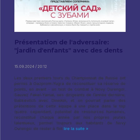
Présentation de l'adversaire:
"jardin d'enfants" avec des dents
15.09.2024 / 20:12
Les deux premiers tours du Championnat de Russie ont
permis à Gazprom-Yugra de reconstituer sa réserve de
points, en avant - un test de combat à Novy Ourengoï.
Sauvez Fakel-Yamal, ses dirigeants de l’année dernière,
Babkevitch avec Dineikin, et on pourrait parler des
prétentions de cette équipe à une place dans le top
quatre. cependant, potentiel de ressources humaines,
reconstitué chaque année par nos propres jeunes
talentueux, permet toujours aux habitants de Novy
Ourengoï de rester à flot
lire la suite »