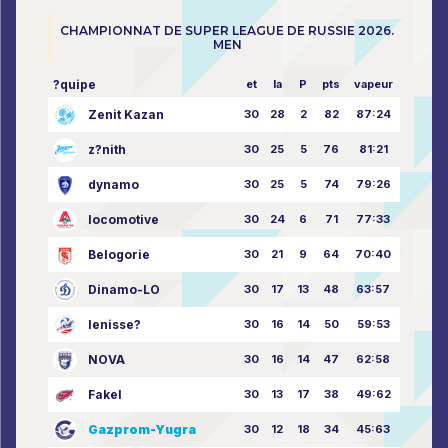
CHAMPIONNAT DE SUPER LEAGUE DE RUSSIE 2026.
MEN
?quipe
et
la
P
pts
vapeur
Zenit Kazan
30
28
2
82
87:24
z?nith
30
25
5
76
81:21
dynamo
30
25
5
74
79:26
locomotive
30
24
6
71
77:33
Belogorie
30
21
9
64
70:40
Dinamo-LO
30
17
13
48
63:57
Ienisse?
30
16
14
50
59:53
NOVA
30
16
14
47
62:58
Fakel
30
13
17
38
49:62
Gazprom-Yugra
30
12
18
34
45:63