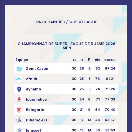
PROCHAIN JEU / SUPER LEAGUE
CHAMPIONNAT DE SUPER LEAGUE DE RUSSIE 2026.
MEN
?quipe
et
la
P
pts
vapeur
Zenit Kazan
30
28
2
82
87:24
z?nith
30
25
5
76
81:21
dynamo
30
25
5
74
79:26
locomotive
30
24
6
71
77:33
Belogorie
30
21
9
64
70:40
Dinamo-LO
30
17
13
48
63:57
Ienisse?
30
16
14
50
59:53