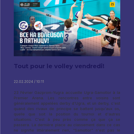
Tout pour le volley vendredi!
22.02.2024 / 10:11
23 Février Gazprom-Yugra accueille Ugra-Samotlor à la
Premier Arena. Les rencontres entre voisins sont
généralement appelées derby d'Ugra, et un derby, c'est
quand des rivaux de principe se battent jusqu'aux os,
quelle que soit la position du tournoi et d'autres
situations. C'est à peu près comme ça que ça se
passera. La dernière place au classement dans ce cas
ne signifie littéralement rien, "Samotlor" n'est pas le