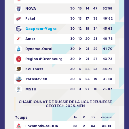
NOVA
30
16
14
47
62:58
Fakel
30
13
17
38
49:62
Gazprom-Yugra
30
12
18
34
45:63
Amer
30
10
20
28
46:73
Dynamo-Oural
30
9
21
29
41:70
Région d'Orenbourg
30
9
21
27
43:73
Kouzbass
30
6
24
23
38:76
Yaroslavich
30
6
24
19
31:80
MSTU
30
3
27
10
25:87
CHAMPIONNAT DE RUSSIE DE LA LIGUE JEUNESSE
GEOTECH 2026. MEN
?quipe
la
P
pts
vapeur
Lokomotiv-SSHOR
28
2
83
85:14