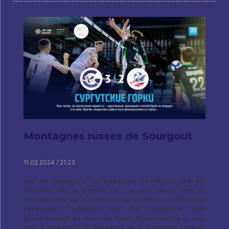
Montagnes russes de Sourgout
11.02.2024 / 21:23
Jeu de balançoire, où beaucoup de choses ont été
décidées dès le premier set - le seul, réussi dans un
combat serré sur le terrain et sur le tableau d'affichage.
cependant, l'initiative lors de l'ouverture était
principalement du côté des hôtes: Kirillov délivre un seul
bloc à Dmitriev (5:3), Murashko de la quatrième zone ne