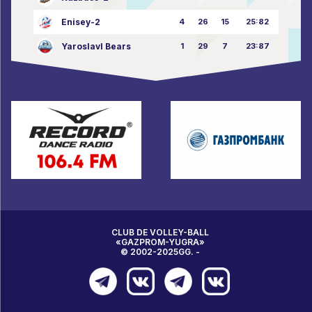
Enisey-2
4
26
15
25:82
Yaroslavl Bears
1
29
7
23:87
CLUB DE VOLLEY-BALL
«GAZPROM-YUGRA»
© 2002-2025GG. -