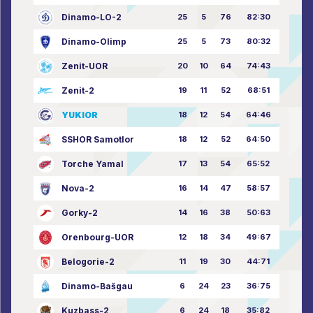
Dinamo-LO-2
25
5
76
82:30
Dinamo-Olimp
25
5
73
80:32
Zenit-UOR
20
10
64
74:43
Zenit-2
19
11
52
68:51
YUKIOR
18
12
54
64:46
SSHOR Samotlor
18
12
52
64:50
Torche Yamal
17
13
54
65:52
Nova-2
16
14
47
58:57
Gorky-2
14
16
38
50:63
Orenbourg-UOR
12
18
34
49:67
Belogorie-2
11
19
30
44:71
Dinamo-Bašgau
6
24
23
36:75
Kuzbass-2
6
24
18
35:82