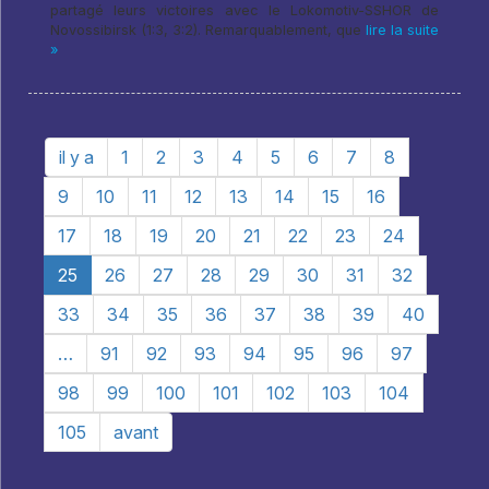
partagé leurs victoires avec le Lokomotiv-SSHOR de
Novossibirsk (1:3, 3:2). Remarquablement, que
lire la suite
»
il y a
1
2
3
4
5
6
7
8
9
10
11
12
13
14
15
16
17
18
19
20
21
22
23
24
25
26
27
28
29
30
31
32
33
34
35
36
37
38
39
40
…
91
92
93
94
95
96
97
98
99
100
101
102
103
104
105
avant