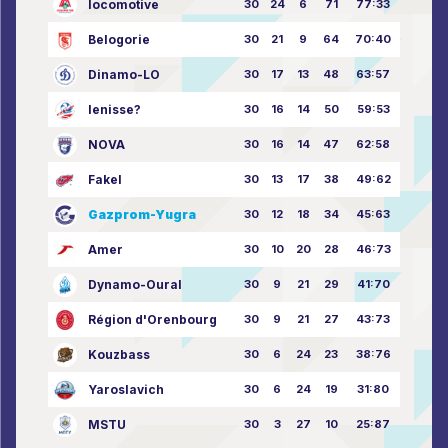
locomotive
30
24
6
71
77:33
Belogorie
30
21
9
64
70:40
Dinamo-LO
30
17
13
48
63:57
Ienisse?
30
16
14
50
59:53
NOVA
30
16
14
47
62:58
Fakel
30
13
17
38
49:62
Gazprom-Yugra
30
12
18
34
45:63
Amer
30
10
20
28
46:73
Dynamo-Oural
30
9
21
29
41:70
Région d'Orenbourg
30
9
21
27
43:73
Kouzbass
30
6
24
23
38:76
Yaroslavich
30
6
24
19
31:80
MSTU
30
3
27
10
25:87