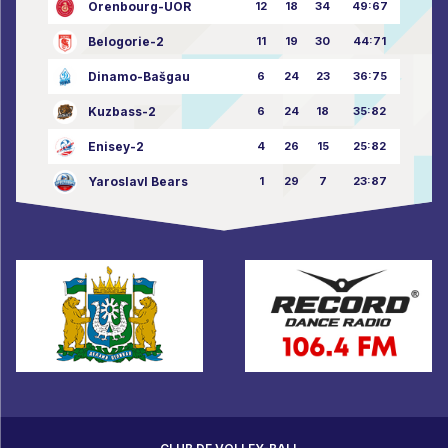
Orenbourg-UOR
12
18
34
49:67
Belogorie-2
11
19
30
44:71
Dinamo-Bašgau
6
24
23
36:75
Kuzbass-2
6
24
18
35:82
Enisey-2
4
26
15
25:82
Yaroslavl Bears
1
29
7
23:87