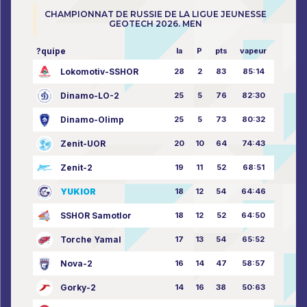
CHAMPIONNAT DE RUSSIE DE LA LIGUE JEUNESSE
GEOTECH 2026. MEN
?quipe
la
P
pts
vapeur
Lokomotiv-SSHOR
28
2
83
85:14
Dinamo-LO-2
25
5
76
82:30
Dinamo-Olimp
25
5
73
80:32
Zenit-UOR
20
10
64
74:43
Zenit-2
19
11
52
68:51
YUKIOR
18
12
54
64:46
SSHOR Samotlor
18
12
52
64:50
Torche Yamal
17
13
54
65:52
Nova-2
16
14
47
58:57
Gorky-2
14
16
38
50:63