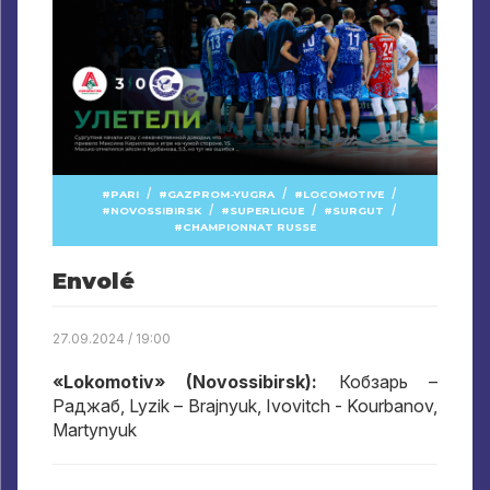
/
/
/
PARI
GAZPROM-YUGRA
LOCOMOTIVE
/
/
/
NOVOSSIBIRSK
SUPERLIGUE
SURGUT
CHAMPIONNAT RUSSE
Envolé
27.09.2024 / 19:00
«Lokomotiv» (Novossibirsk):
Кобзарь –
Раджаб
, Lyzik – Brajnyuk, Ivovitch - Kourbanov,
Martynyuk