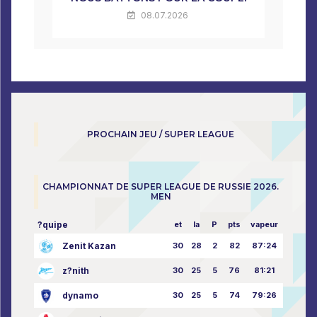
08.07.2026
PROCHAIN JEU / SUPER LEAGUE
CHAMPIONNAT DE SUPER LEAGUE DE RUSSIE 2026.
MEN
?quipe
et
la
P
pts
vapeur
Zenit Kazan
30
28
2
82
87:24
z?nith
30
25
5
76
81:21
dynamo
30
25
5
74
79:26