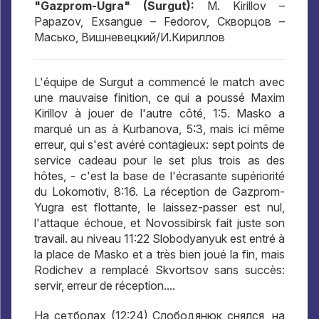
"Gazprom-Ugra" (Surgut):
M. Kirillov –
Papazov, Exsangue – Fedorov,
Скворцов –
Масько
,
Вишневецкий/И.Кириллов
L'équipe de Surgut a commencé le match avec
une mauvaise finition, ce qui a poussé Maxim
Kirillov à jouer de l'autre côté, 1:5. Masko a
marqué un as à Kurbanova, 5:3, mais ici même
erreur, qui s'est avéré contagieux: sept points de
service cadeau pour le set plus trois as des
hôtes, - c'est la base de l'écrasante supériorité
du Lokomotiv, 8:16. La réception de Gazprom-
Yugra est flottante, le laissez-passer est nul,
l'attaque échoue, et Novossibirsk fait juste son
travail. au niveau 11:22 Slobodyanyuk est entré à
la place de Masko et a très bien joué la fin, mais
Rodichev a remplacé Skvortsov sans succès:
servir, erreur de réception....
На сетболах
(12:24)
Слободянюк снялся
,
на