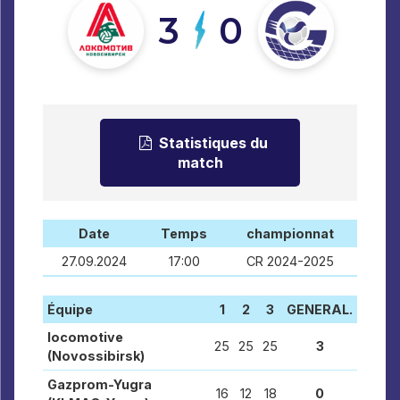
3
0
Statistiques du
match
Date
Temps
championnat
27.09.2024
17:00
CR 2024-2025
Équipe
1
2
3
GENERAL.
locomotive
25
25
25
3
(Novossibirsk)
Gazprom-Yugra
16
12
18
0