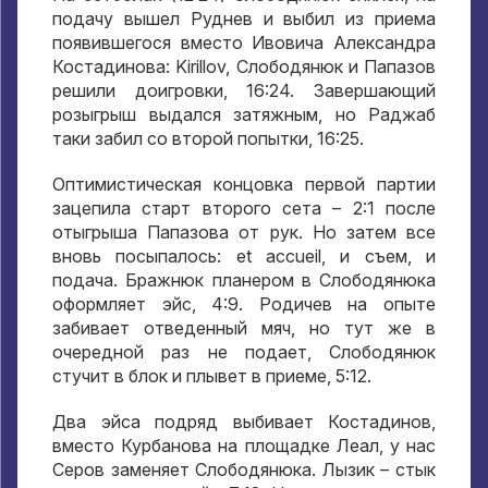
подачу вышел Руднев и выбил из приема
появившегося вместо Ивовича Александра
Костадинова
: Kirillov,
Слободянюк и Папазов
решили доигровки
, 16:24.
Завершающий
розыгрыш выдался затяжным
,
но Раджаб
таки забил со второй попытки
, 16:25.
Оптимистическая концовка первой партии
зацепила старт второго сета –
2:1
после
отыгрыша Папазова от рук
.
Но затем все
вновь посыпалось
: et accueil,
и съем
,
и
подача
.
Бражнюк планером в Слободянюка
оформляет эйс
, 4:9.
Родичев на опыте
забивает отведенный мяч
,
но тут же в
очередной раз не подает
,
Слободянюк
стучит в блок и плывет в приеме
, 5:12.
Два эйса подряд выбивает Костадинов
,
вместо Курбанова на площадке Леал
,
у нас
Серов заменяет Слободянюка
.
Лызик – стык