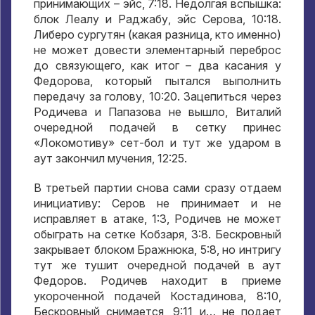
принимающих – эйс
, 7:18.
Недолгая вспышка
:
блок Леалу и Раджабу
,
эйс Серова
, 10:18.
Либеро сургутян
(
какая разница
,
кто именно
)
не может довести элементарный переброс
до связующего
,
как итог – два касания у
Федорова
,
который пытался выполнить
передачу за голову
, 10:20.
Зацепиться через
Родичева и Папазова не вышло
,
Виталий
очередной подачей в сетку принес
«Локомотиву» сет-бол и тут же ударом в
аут закончил мучения
, 12:25.
В третьей партии снова сами сразу отдаем
инициативу
:
Серов не принимает и не
исправляет в атаке
, 1:3,
Родичев не может
обыграть на сетке Кобзаря
, 3:8.
Бескровный
закрывает блоком Бражнюка
, 5:8,
но интригу
тут же тушит очередной подачей в аут
Федоров
.
Родичев находит в приеме
укороченной подачей Костадинова
, 8:10,
Бескровный снимается
, 9:11
и… не подает