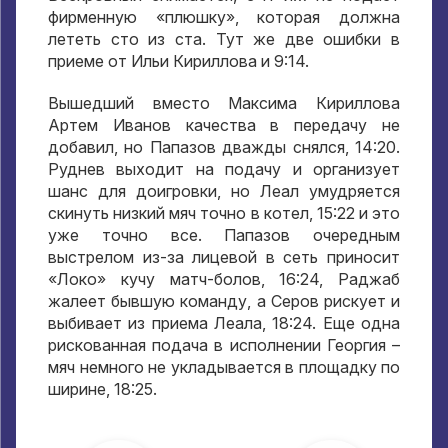
фирменную «плюшку»
,
которая должна
лететь сто из ста
.
Тут же две ошибки в
приеме от Ильи Кириллова и
9:14.
Вышедший вместо Максима Кириллова
Артем Иванов качества в передачу не
добавил
,
но Папазов дважды снялся
, 14:20.
Руднев выходит на подачу и организует
шанс для доигровки
,
но Леал умудряется
скинуть низкий мяч точно в котел
, 15:22
и это
уже точно все
.
Папазов очередным
выстрелом из-за лицевой в сеть приносит
«Локо» кучу матч-болов
, 16:24,
Раджаб
жалеет бывшую команду
,
а Серов рискует и
выбивает из приема Леала
, 18:24.
Еще одна
рискованная подача в исполнении Георгия –
мяч немного не укладывается в площадку по
ширине
, 18:25.