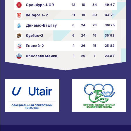
Оренбург-UOR
12
18
34
49:67
Belogorie-2
11
19
30
44:71
Динамо-Башгау
6
24
23
36:75
Кузбас-2
6
24
18
35:82
Енисей-2
4
26
15
25:82
Ярославл Мечки
1
29
7
23:87