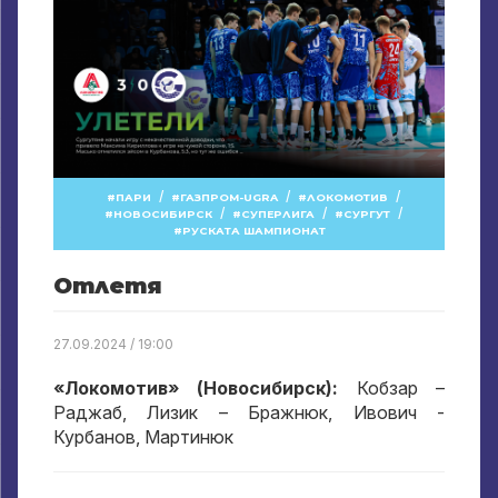
/
/
/
ПАРИ
ГАЗПРОМ-UGRA
ЛОКОМОТИВ
/
/
/
НОВОСИБИРСК
СУПЕРЛИГА
СУРГУТ
РУСКАТА ШАМПИОНАТ
Отлетя
27.09.2024 / 19:00
«Локомотив» (Новосибирск):
Кобзар –
Раджаб, Лизик – Бражнюк, Ивович -
Курбанов, Мартинюк