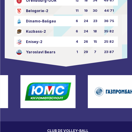
Orenbourg-UOR
12
18
34
49:67
Belogorie-2
11
19
30
44:71
Dinamo-Bašgau
6
24
23
36:75
Kuzbass-2
6
24
18
35:82
Enisey-2
4
26
15
25:82
Yaroslavl Bears
1
29
7
23:87
CLUB DE VOLLEY-BALL