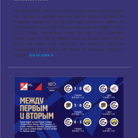
Le deuxième tour de la partie préliminaire de la Coupe
de Russie a débuté par le match entre Kuzbass et
Shakhtar Soligorsk. Les Russes ont dominé le début du
match, avoir créé une réserve décente au départ - 13:6,
21:13. Slavi Kostadinov met fin au set: Stanislav
Zaborovsky a raté le ballon, voler dans la zone - 25:15.
Dans les deux sets restants, le Shakhtar n'a pas
abandonné et a tenté de forcer le combat, mais les
joueurs
lire la suite »