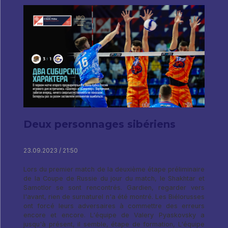
Deux personnages sibériens
23.09.2023 / 21:50
Lors du premier match de la deuxième étape préliminaire
de la Coupe de Russie du jour du match, le Shakhtar et
Samotlor se sont rencontrés. Gardien, regarder vers
l'avant, rien de surnaturel n'a été montré. Les Biélorusses
ont forcé leurs adversaires à commettre des erreurs
encore et encore. L'équipe de Valery Pyaskovsky a
jusqu'à présent, il semble, étape de formation, L'équipe