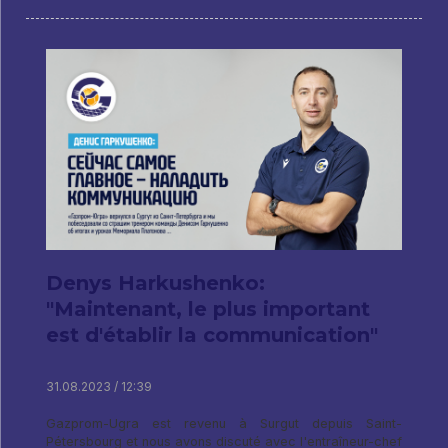
Denys Harkushenko:
"Maintenant, le plus important
est d'établir la communication"
31.08.2023 / 12:39
Gazprom-Ugra est revenu à Surgut depuis Saint-
Pétersbourg et nous avons discuté avec l'entraîneur-chef