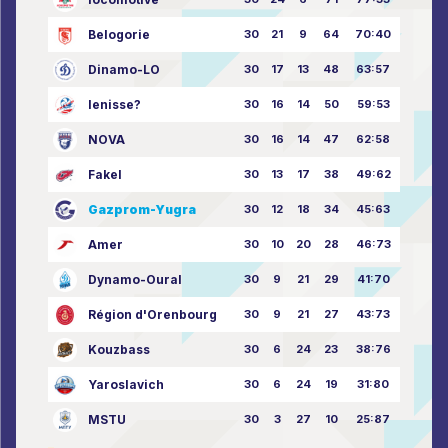
Belogorie
30
21
9
64
70:40
Dinamo-LO
30
17
13
48
63:57
Ienisse?
30
16
14
50
59:53
NOVA
30
16
14
47
62:58
Fakel
30
13
17
38
49:62
Gazprom-Yugra
30
12
18
34
45:63
Amer
30
10
20
28
46:73
Dynamo-Oural
30
9
21
29
41:70
Région d'Orenbourg
30
9
21
27
43:73
Kouzbass
30
6
24
23
38:76
Yaroslavich
30
6
24
19
31:80
MSTU
30
3
27
10
25:87