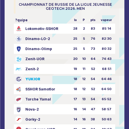
CHAMPIONNAT DE RUSSIE DE LA LIGUE JEUNESSE
GEOTECH 2026. MEN
?quipe
la
P
pts
vapeur
Lokomotiv-SSHOR
28
2
83
85:14
Dinamo-LO-2
25
5
76
82:30
Dinamo-Olimp
25
5
73
80:32
Zenit-UOR
20
10
64
74:43
Zenit-2
19
11
52
68:51
YUKIOR
18
12
54
64:46
SSHOR Samotlor
18
12
52
64:50
Torche Yamal
17
13
54
65:52
Nova-2
16
14
47
58:57
Gorky-2
14
16
38
50:63