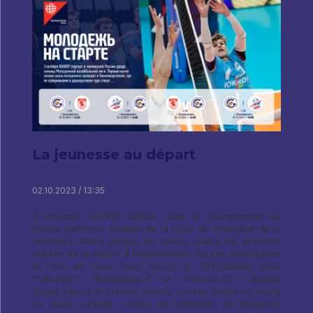
La jeunesse au départ
02.10.2023 / 13:35
3 Octobre YUKIOR débute dans le Championnat de
Russie parmi les équipes de la Ligue de Volleyball de la
Jeunesse. Notre équipe de jeunes jouera les premiers
matchs de la saison à Nijnevartovsk, où ses adversaires
au tour en deux tours seront le SDYUSSHOR local
"Samotlor", "Belogorye-2" et "Ienisseï-2". L'équipe
Surgut jouera le premier match, comme Gazprom-Yugra
en Super League, contre les habitants de Belgorod.