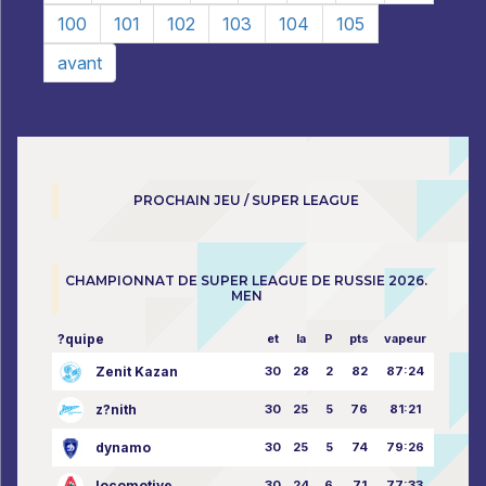
100
101
102
103
104
105
avant
PROCHAIN JEU / SUPER LEAGUE
CHAMPIONNAT DE SUPER LEAGUE DE RUSSIE 2026.
MEN
?quipe
et
la
P
pts
vapeur
Zenit Kazan
30
28
2
82
87:24
z?nith
30
25
5
76
81:21
dynamo
30
25
5
74
79:26
locomotive
30
24
6
71
77:33