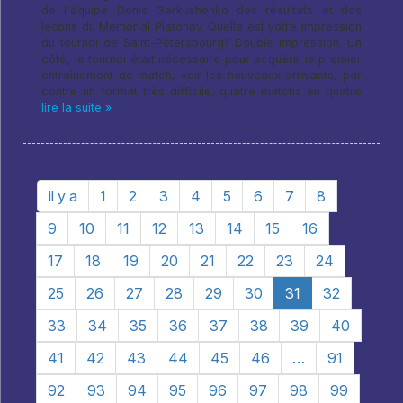
de l'équipe Denis Garkushenko des résultats et des
leçons du Mémorial Platonov. Quelle est votre impression
du tournoi de Saint-Pétersbourg? Double impression. Un
côté, le tournoi était nécessaire pour acquérir le premier
entraînement de match, voir les nouveaux arrivants, par
contre un format très difficile, quatre matchs en quatre
lire la suite »
il y a
1
2
3
4
5
6
7
8
9
10
11
12
13
14
15
16
17
18
19
20
21
22
23
24
25
26
27
28
29
30
31
32
33
34
35
36
37
38
39
40
41
42
43
44
45
46
…
91
92
93
94
95
96
97
98
99