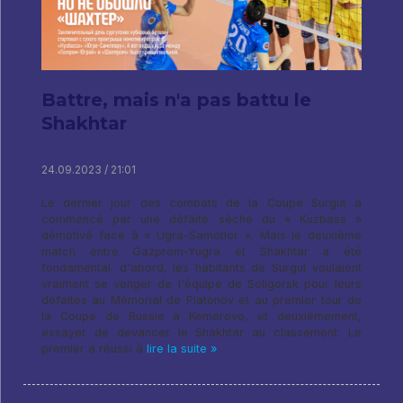
Battre, mais n'a pas battu le
Shakhtar
24.09.2023 / 21:01
Le dernier jour des combats de la Coupe Surgut a
commencé par une défaite sèche du « Kuzbass »
démotivé face à « Ugra-Samotlor ». Mais le deuxième
match entre Gazprom-Yugra et Shakhtar a été
fondamental. d'abord, les habitants de Surgut voulaient
vraiment se venger de l'équipe de Soligorsk pour leurs
défaites au Mémorial de Platonov et au premier tour de
la Coupe de Russie à Kemerovo, et deuxièmement,
essayer de devancer le Shakhtar au classement. Le
premier a réussi à
lire la suite »