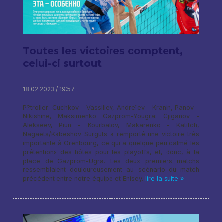
Toutes les victoires comptent,
celui-ci surtout
18.02.2023 / 19:57
P?trolier: Ouchkov - Vassiliev, Andreïev - Kranin, Panov -
Nikishine, Maksimenko Gazprom-Yougra: Ojiganov -
Alekseev, Piun - Kourbatov, Makarenko - Katitch,
Nagaets/Kabeshov Surguts a remporté une victoire très
importante à Orenbourg, ce qui a quelque peu calmé les
prétentions des hôtes pour les playoffs, et, donc, à la
place de Gazprom-Ugra. Les deux premiers matchs
ressemblaient douloureusement au scénario du match
précédent entre notre équipe et Enisey.
lire la suite »