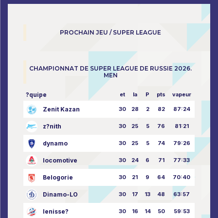
PROCHAIN JEU / SUPER LEAGUE
CHAMPIONNAT DE SUPER LEAGUE DE RUSSIE 2026.
MEN
?quipe
et
la
P
pts
vapeur
Zenit Kazan
30
28
2
82
87:24
z?nith
30
25
5
76
81:21
dynamo
30
25
5
74
79:26
locomotive
30
24
6
71
77:33
Belogorie
30
21
9
64
70:40
Dinamo-LO
30
17
13
48
63:57
Ienisse?
30
16
14
50
59:53