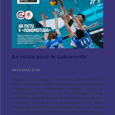
En route pour le Lokomotiv
09.03.2023 / 21:34
Gazprom-Ugra pourra-t-il arrêter le Lokomotiv ?? La
tâche n'est pas facile: Novossibirsk, connu depuis
longtemps des problèmes notables dus au
réapprovisionnement en série de l'infirmerie du club,
maintenant gagné de la santé et réussi un bon coup. Il n'y
a toujours pas deux joueurs principaux à la base,
Sergueï Savin et Alexei Rodichev, mais une vieille
connaissance, John Gordon Perrin, a été congédié pour