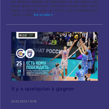
ont adouci l'attaque de Makarenko et ont obtenu une
pause grâce à Litvinov (7:9), puis couvert Katic (8:11).
Rajab a répondu avec as (11:12), mais immédiatement
"Nova" a émis
lire la suite »
Il y a quelqu'un à gagner
22.02.2023 / 13:16