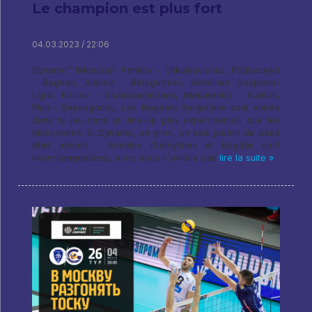
Le champion est plus fort
04.03.2023 / 22:06
Dynamo" (Moscou): Pankov - Chkulyavichus, Podlesnykh
- Bogdan, Vlasov - Belogortsev, Kerminen Gazprom-
Ugra: Kirillov - Shahbanmirzaev, Makarenko - Katitch,
Piun - Bessogonov, Les Nagaets Surgutians sont entrés
dans le jeu dans un line-up plus expérimental, que les
Moscovites. Si Dynamo, en gros, un seul joueur de base
était absent - Sokolov (Semyshev et Bogdan sont
interchangeables), alors nous n'avions pas
lire la suite »