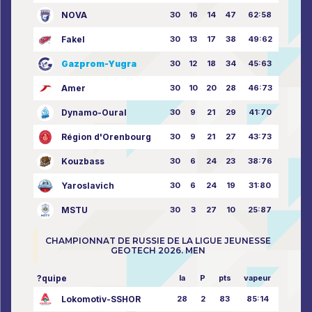
NOVA
30
16
14
47
62:58
Fakel
30
13
17
38
49:62
Gazprom-Yugra
30
12
18
34
45:63
Amer
30
10
20
28
46:73
Dynamo-Oural
30
9
21
29
41:70
Région d'Orenbourg
30
9
21
27
43:73
Kouzbass
30
6
24
23
38:76
Yaroslavich
30
6
24
19
31:80
MSTU
30
3
27
10
25:87
CHAMPIONNAT DE RUSSIE DE LA LIGUE JEUNESSE
GEOTECH 2026. MEN
?quipe
la
P
pts
vapeur
Lokomotiv-SSHOR
28
2
83
85:14