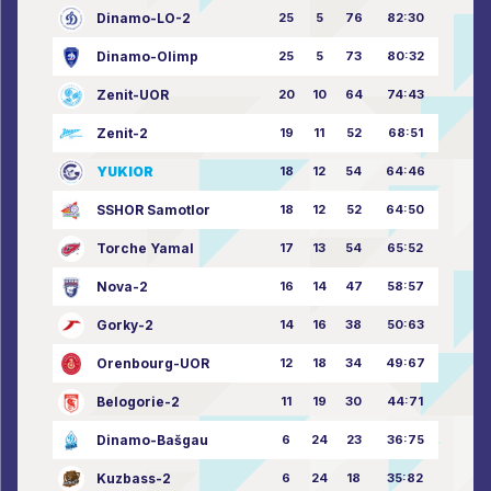
Dinamo-LO-2
25
5
76
82:30
Dinamo-Olimp
25
5
73
80:32
Zenit-UOR
20
10
64
74:43
Zenit-2
19
11
52
68:51
YUKIOR
18
12
54
64:46
SSHOR Samotlor
18
12
52
64:50
Torche Yamal
17
13
54
65:52
Nova-2
16
14
47
58:57
Gorky-2
14
16
38
50:63
Orenbourg-UOR
12
18
34
49:67
Belogorie-2
11
19
30
44:71
Dinamo-Bašgau
6
24
23
36:75
Kuzbass-2
6
24
18
35:82