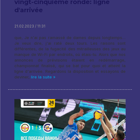
vingt-cinquième ronde: ligne
d'arrivée
21.02.2023 / 11:31
que, Je n'ai pas ramassé de dames depuis longtemps…
Je veux dire, j'ai raté deux tours. Les raisons sont
différentes, de la fugacité des mitrailleuses des jeux au
manque de Wi-Fi par endroits, où étais-tu. Alors que nos
annonces de prévisions étaient en redémarrage,
championnat finalisé, qui se bat pour quoi et atteint la
ligne d'arrivée. Regardons la disposition et essayons de
deviner,
lire la suite »