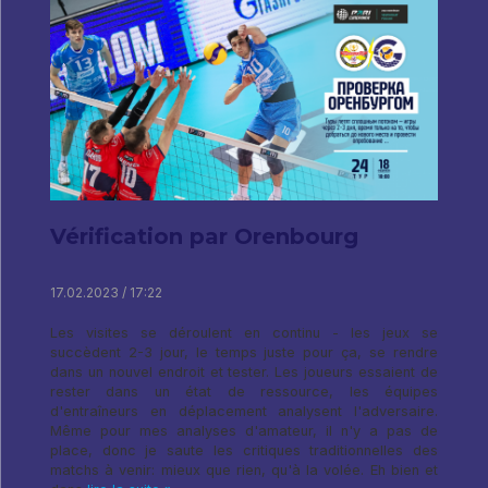
Vérification par Orenbourg
17.02.2023 / 17:22
Les visites se déroulent en continu - les jeux se
succèdent 2-3 jour, le temps juste pour ça, se rendre
dans un nouvel endroit et tester. Les joueurs essaient de
rester dans un état de ressource, les équipes
d'entraîneurs en déplacement analysent l'adversaire.
Même pour mes analyses d'amateur, il n'y a pas de
place, donc je saute les critiques traditionnelles des
matchs à venir: mieux que rien, qu'à la volée. Eh bien et