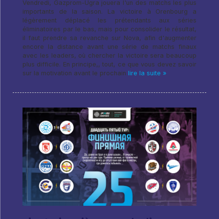
Vendredi, Gazprom-Ugra jouera l'un des matchs les plus
importants de la saison. La victoire à Orenbourg a
légèrement déplacé les prétendants aux séries
éliminatoires par le bas, mais pour consolider le résultat,
il faut prendre sa revanche sur Nova, afin d'augmenter
encore la distance avant une série de matchs finaux
avec les leaders, où chercher la victoire sera beaucoup
plus difficile. En principe,, tout, ce que vous devez savoir
sur la motivation avant le prochain
lire la suite »