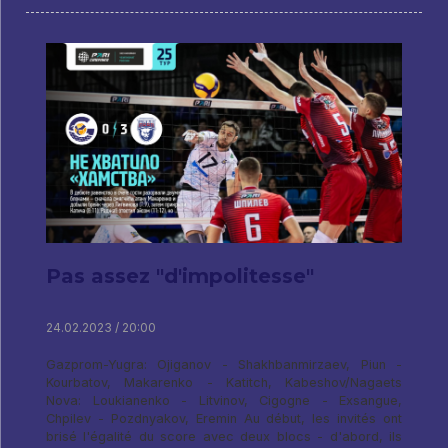
Pas assez "d'impolitesse"
24.02.2023 / 20:00
Gazprom-Yugra: Ojiganov - Shakhbanmirzaev, Piun -
Kourbatov, Makarenko - Katitch, Kabeshov/Nagaets
Nova: Loukianenko - Litvinov, Cigogne - Exsangue,
Chpilev - Pozdnyakov, Eremin Au début, les invités ont
brisé l'égalité du score avec deux blocs - d'abord, ils