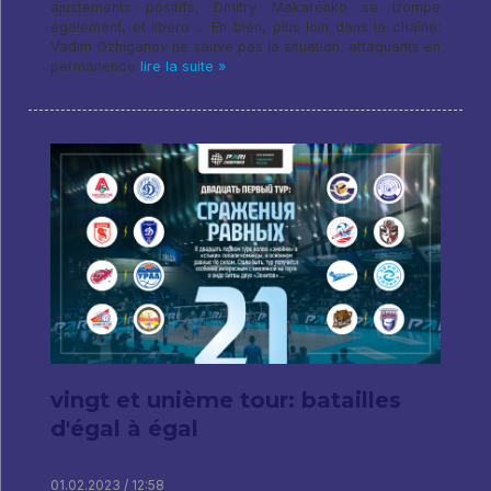
ajustements positifs, Dmitry Makarenko se trompe
également, et libero ... Eh bien, plus loin dans la chaîne:
Vadim Ozhiganov ne sauve pas la situation, attaquants en
permanence
lire la suite »
vingt et unième tour: batailles
d'égal à égal
01.02.2023 / 12:58