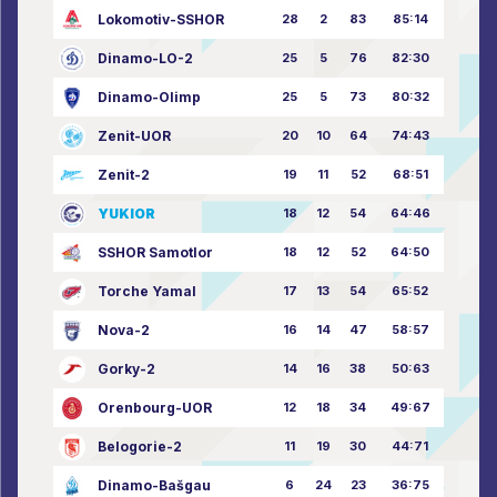
Lokomotiv-SSHOR
28
2
83
85:14
Dinamo-LO-2
25
5
76
82:30
Dinamo-Olimp
25
5
73
80:32
Zenit-UOR
20
10
64
74:43
Zenit-2
19
11
52
68:51
YUKIOR
18
12
54
64:46
SSHOR Samotlor
18
12
52
64:50
Torche Yamal
17
13
54
65:52
Nova-2
16
14
47
58:57
Gorky-2
14
16
38
50:63
Orenbourg-UOR
12
18
34
49:67
Belogorie-2
11
19
30
44:71
Dinamo-Bašgau
6
24
23
36:75