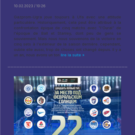
10.02.2023 / 10:26
Gazprom-Ugra joue toujours à Ufa avec une attitude
particulière. Historiquement, cela peut être attribué à la
confrontation épique de cinq matchs avec "l'Oural" de
l'époque de Ball et Stanley, dont peu de gens se
souviennent. Mais nous nous souvenons de la victoire en
cinq sets à l'extérieur de la saison dernière. cependant,
oublie elle aussi, trop de choses ont changé depuis. Il y a
un an, nous avons un ton
lire la suite »