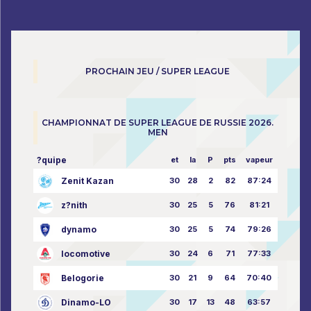
PROCHAIN JEU / SUPER LEAGUE
CHAMPIONNAT DE SUPER LEAGUE DE RUSSIE 2026.
MEN
?quipe
et
la
P
pts
vapeur
Zenit Kazan
30
28
2
82
87:24
z?nith
30
25
5
76
81:21
dynamo
30
25
5
74
79:26
locomotive
30
24
6
71
77:33
Belogorie
30
21
9
64
70:40
Dinamo-LO
30
17
13
48
63:57