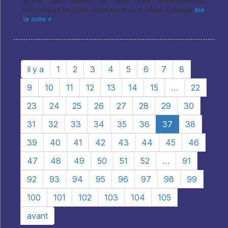
grave. Les voisins du nord sont manifestement
mécontents de leurs résultats et sont venus à Surgut
lire
la suite »
il y a
1
2
3
4
5
6
7
8
9
10
11
12
13
14
15
…
22
23
24
25
26
27
28
29
30
31
32
33
34
35
36
37
38
39
40
41
42
43
44
45
46
47
48
49
50
51
52
…
91
92
93
94
95
96
97
98
99
100
101
102
103
104
105
avant