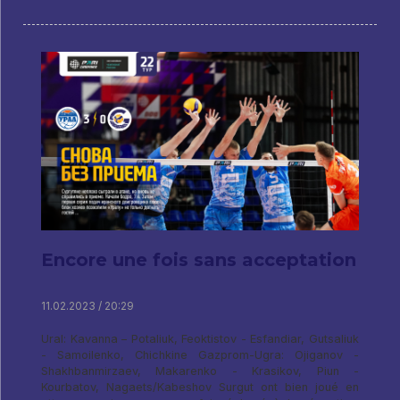
Encore une fois sans acceptation
11.02.2023 / 20:29
Ural: Kavanna – Potaliuk, Feoktistov - Esfandiar, Gutsaliuk
- Samoilenko, Chichkine Gazprom-Ugra: Ojiganov -
Shakhbanmirzaev, Makarenko - Krasikov, Piun -
Kourbatov, Nagaets/Kabeshov Surgut ont bien joué en