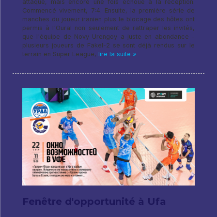
attaque, mais encore une fois échoué à la réception.
Commencé vivement, 7:4. Ensuite, la première série de
manches du joueur iranien plus le blocage des hôtes ont
permis à l'Oural non seulement de rattraper les invités,
que l'équipe de Novy Urengoy a juste en abondance -
plusieurs joueurs de Fakel-2 se sont déjà rendus sur le
terrain en Super League,
lire la suite »
Fenêtre d'opportunité à Ufa