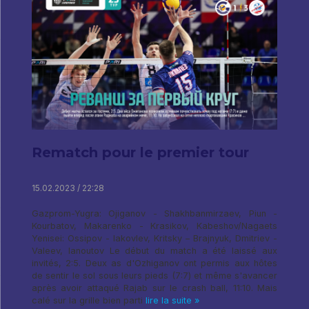
Rematch pour le premier tour
15.02.2023 / 22:28
Gazprom-Yugra: Ojiganov - Shakhbanmirzaev, Piun -
Kourbatov, Makarenko - Krasikov, Kabeshov/Nagaets
Yenisei: Ossipov - Iakovlev, Kritsky – Brajnyuk, Dmitriev -
Valeev, Ianoutov Le début du match a été laissé aux
invités, 2:5. Deux as d'Ozhiganov ont permis aux hôtes
de sentir le sol sous leurs pieds (7:7) et même s'avancer
après avoir attaqué Rajab sur le crash ball, 11:10. Mais
calé sur la grille bien parti
lire la suite »