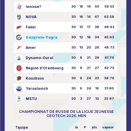
Ienisse?
30
16
14
50
59:53
NOVA
30
16
14
47
62:58
Fakel
30
13
17
38
49:62
Gazprom-Yugra
30
12
18
34
45:63
Amer
30
10
20
28
46:73
Dynamo-Oural
30
9
21
29
41:70
Région d'Orenbourg
30
9
21
27
43:73
Kouzbass
30
6
24
23
38:76
Yaroslavich
30
6
24
19
31:80
MSTU
30
3
27
10
25:87
CHAMPIONNAT DE RUSSIE DE LA LIGUE JEUNESSE
GEOTECH 2026. MEN
?quipe
la
P
pts
vapeur