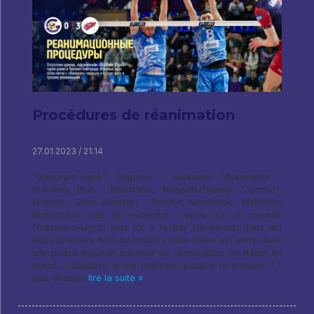
Procédures de réanimation
27.01.2023 / 21:14
"Gazprom-Ugra": Ojiganov - Alekseev, Makarenko -
Krasikov, Piun - Kourbatov, Nagaets/Dyakov "Torche":
Grankin – Enns, Sivojelez - Dineikin, Kovalchuk - Melnikov,
Chanchikov pas de réception, repris par la tournée
"Gazprom-Ugra" plus tôt à Nizhny Novgorod, dans les
deux premiers sets du match contre Fakel est entré dans
une phase aiguë et menacé de réanimation. Au début du
match, l'équilibre a été maintenu jusqu'à la marque 7:7
puis attaque
lire la suite »