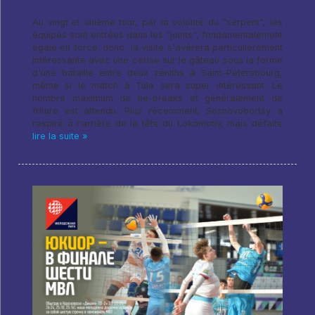
Au vingt et unième tour, par la volonté du "serpent", les
équipes sont entrées dans les "joints", fondamentalement
égale en force. donc, la visite s'avérera particulièrement
intéressante avec une cerise sur le gâteau sous la forme
d'une bataille entre deux zéniths à Saint-Pétersbourg,
même si le match à Tula sera super intéressant. Le
nombre maximum de tie-breaks et généralement de
friture est attendu. Plus récemment, Sosnovobortsy a
respiré à l'arrière de la tête du Lokomotiv, mais défaite
lire la suite »