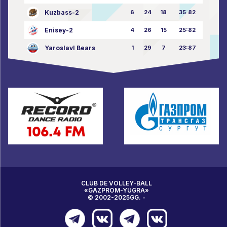
Kuzbass-2
6
24
18
35:82
Enisey-2
4
26
15
25:82
Yaroslavl Bears
1
29
7
23:87
CLUB DE VOLLEY-BALL
«GAZPROM-YUGRA»
© 2002-2025GG. -