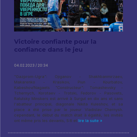
Victoire confiante pour la
confiance dans le jeu
04.02.2023 / 20:34
"Gazprom-Ugra": Ojiganov - Shakhbanmirzaev,
Makarenko - Krasikov, Piun - Kourbatov,
Kabeshov/Nagaets "Constructeur": Tomashevsky -
Tchernych, Korotaev - Trotski, Fedorov - Pasovets,
Ratutsky Minskers est arrivé à Surgut en dix ans et sans
l'abatteur principal, diagonale Nikita Kuleshov, et sa
place a été prise par le joueur Vladislav Chernysh.
cependant, le début du match était à égalité, les invités
ont même pris les devants, 5:6 et
lire la suite »