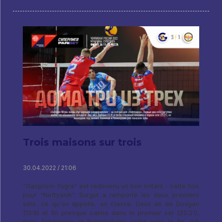
Trois maisons sur trois
30.04.2022 / 21:06
"Gazprom-Yugra" est redevenu un bon irritant - cette fois
pour "Neftyanik". Surgut a remporté les deux premiers
sets, ce qu'on appelle, en classe. Deux as de Dovgan
(13:8) et fin presque calme dans le premier set (25:21),
mais Akhaminov et Rakhmatullin, sortis vers la fin, ont