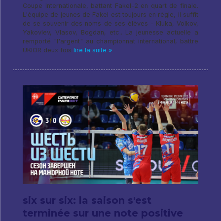
Coupe Internationale, battant Fakel-2 en quart de finale.
L'équipe de jeunes de Fakel est toujours en règle, il suffit
de se souvenir des noms de ses élèves - Kluka, Volkov,
Yakovlev, Vlasov, Bogdan, etc.. La jeunesse actuelle a
remporté "l'argent" au championnat international, battre
UKIOR deux fois
lire la suite »
six sur six: la saison s'est
terminée sur une note positive