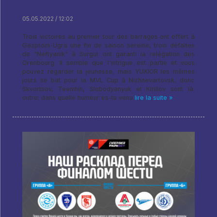
05.05.2022 / 12:02
Trois victoires au premier tour des barrages ont offert à
Gazprom-Ugra une fin de saison sereine, trois défaites
de "Neftyanik" à Surgut ont garanti la relégation des
Orenbourg. Il semble que l'intrigue est partie et vous
pouvez regarder la jeunesse, mais YUKIOR les mêmes
jours se bat pour la MVL Cup à Nizhnevartovsk, donc
Skvortsov, Teenihin, Slobodyanyuk et Kirillov sont là.
outre: dans quelle humeur es-tu venu
lire la suite »