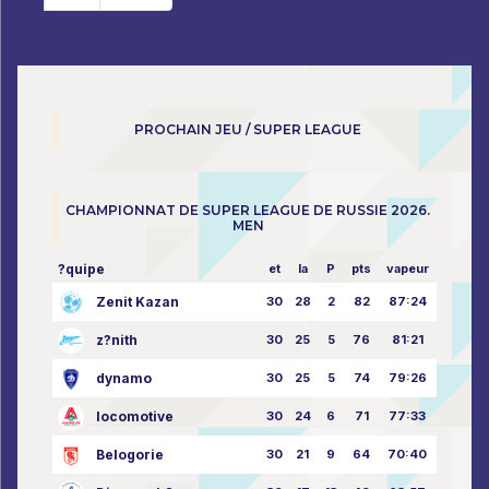
PROCHAIN JEU / SUPER LEAGUE
CHAMPIONNAT DE SUPER LEAGUE DE RUSSIE 2026.
MEN
?quipe
et
la
P
pts
vapeur
Zenit Kazan
30
28
2
82
87:24
z?nith
30
25
5
76
81:21
dynamo
30
25
5
74
79:26
locomotive
30
24
6
71
77:33
Belogorie
30
21
9
64
70:40