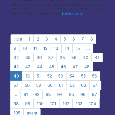
déjà montré les dents. Jeu égal au deuxième match,
Akhaminov utilise activement les centres, bon
Rakhmatoulline, mais justement
lire la suite »
il y a
1
2
3
4
5
6
7
8
9
10
11
12
13
14
15
…
34
35
36
37
38
39
40
41
42
43
44
45
46
47
48
49
50
51
52
53
54
55
56
57
58
59
60
61
62
63
64
…
91
92
93
94
95
96
97
98
99
100
101
102
103
104
105
avant