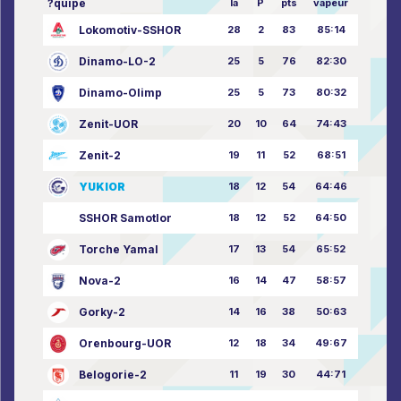
?quipe
la
P
pts
vapeur
Lokomotiv-SSHOR
28
2
83
85:14
Dinamo-LO-2
25
5
76
82:30
Dinamo-Olimp
25
5
73
80:32
Zenit-UOR
20
10
64
74:43
Zenit-2
19
11
52
68:51
YUKIOR
18
12
54
64:46
SSHOR Samotlor
18
12
52
64:50
Torche Yamal
17
13
54
65:52
Nova-2
16
14
47
58:57
Gorky-2
14
16
38
50:63
Orenbourg-UOR
12
18
34
49:67
Belogorie-2
11
19
30
44:71