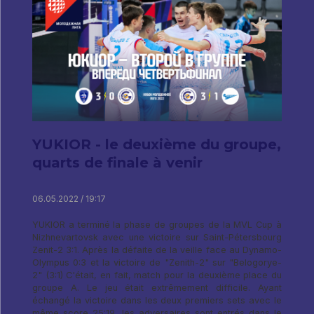
YUKIOR - le deuxième du groupe,
quarts de finale à venir
06.05.2022 / 19:17
YUKIOR a terminé la phase de groupes de la MVL Cup à
Nizhnevartovsk avec une victoire sur Saint-Pétersbourg
Zenit-2 3:1. Après la défaite de la veille face au Dynamo-
Olympus 0:3 et la victoire de "Zenith-2" sur "Belogorye-
2" (3:1) C'était, en fait, match pour la deuxième place du
groupe A. Le jeu était extrêmement difficile. Ayant
échangé la victoire dans les deux premiers sets avec le
même score 25:19, les adversaires sont entrés dans le