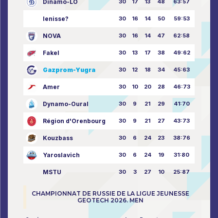
Dinamo-LO
30
17
13
48
63:57
Ienisse?
30
16
14
50
59:53
NOVA
30
16
14
47
62:58
Fakel
30
13
17
38
49:62
Gazprom-Yugra
30
12
18
34
45:63
Amer
30
10
20
28
46:73
Dynamo-Oural
30
9
21
29
41:70
Région d'Orenbourg
30
9
21
27
43:73
Kouzbass
30
6
24
23
38:76
Yaroslavich
30
6
24
19
31:80
MSTU
30
3
27
10
25:87
CHAMPIONNAT DE RUSSIE DE LA LIGUE JEUNESSE
GEOTECH 2026. MEN