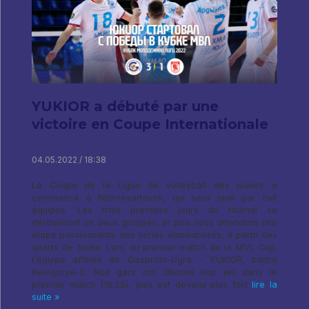
YUKIOR a débuté par une
victoire en Coupe Internationale
04.05.2022 / 18:38
La Coupe de la Ligue de volleyball des jeunes a
commencé à Nizhnevartovsk, qui sera joué par huit
équipes. Les trois premiers jours du tournoi se
dérouleront en deux groupes, et puis nous attendons une
étape passionnante des séries éliminatoires, à partir des
quarts de finale. Lors du premier match de la MVL Cup,
l'équipe affiliée de Gazprom-Ugra - YUKIOR, battre
Belogorye-2. Nos gars ont tâtonné leur jeu dans le
premier match (16:25), puis est devenu plus fort
lire la
suite »