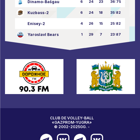
Dinamo-Bašgau
6
24
23
36:75
Kuzbass-2
6
24
18
35:82
Enisey-2
4
26
15
25:82
Yaroslavl Bears
1
29
7
23:87
CLUB DE VOLLEY-BALL
«GAZPROM-YUGRA»
© 2002-2025GG. -