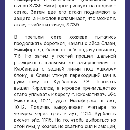
niveau 37:36
Никифоров рискует на подаче –
сетка
.
Затем две его атаки поднимают в
защите
,
а Николов вспоминает
,
что может в
атаку – забил и скинул
, 37:39.
В третьем сете хозяева пытались
продолжать бороться
,
начали с эйса Слави
,
Никифоров добавил от себя подачу навылет
,
7:6.
Но затем у гостей прошел шальной
розыгрыш с шальным же завершением от
Курбанова с задней линии под «шкуру»
блоку
,
а Слави уткнул переходящий мяч в
руки тому же Курбанову
, 7:8.
Пасовать
вышел Кириллов
,
а игровое преимущество
стало уплывать к берегу «Локомотива»
.
Эйс
Николова
, 10:11,
удар Никифорова в аут
,
10:12.
Родичев выкручивает «четыре по
четыре» через трос в аут
, 11:14.
Курбанов
рисует эйс
, 11:15.
На то
,
чтобы выбраться из
этой ямы
,
у хозяев не хватило сил и эмоций
,