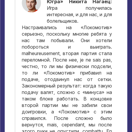
Югра» Никита Нагаец
:
Игра получилась
интересная
,
и для нас
,
и для
болельщиков
.
Настраивались на «Локомотив»
серьезно
,
поскольку многие ребята у
нас там побывали
.
Они хотели
побороться и выиграть
.
malheureusement,
вторая партия стала
переломной
.
После нее
, je ne sais pas,
честно
,
то ли мы физически подсели
,
то ли «Локомотив» прибавил на
подаче
,
отодвинул нас от сетки
.
Закономерный результат
:
когда такую
подачу валят
,
сложно с «минуса» на
таком блоке работать
.
В концовке
второй партии мы не забили свои
доигровки
,
а «Локомотив» с этим
справился
.
После сложно было
вернутся
, mais, cependant,
мы после
этого руки не опустили
, combattu. En