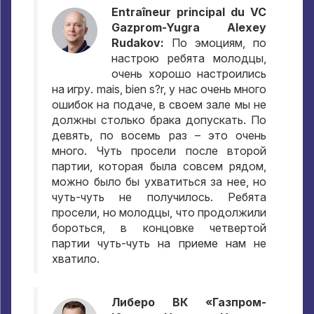
Entraîneur principal du VC
Gazprom-Yugra Alexey
Rudakov:
По эмоциям
,
по
настрою ребята молодцы
,
очень хорошо настроились
на игру
. mais, bien s?r,
у нас очень много
ошибок на подаче
,
в своем зале мы не
должны столько брака допускать
.
По
девять
,
по восемь раз – это очень
много
.
Чуть просели после второй
партии
,
которая была совсем рядом
,
можно было бы ухватиться за нее
,
но
чуть-чуть не получилось
.
Ребята
просели
,
но молодцы
,
что продолжили
бороться
,
в концовке четвертой
партии чуть-чуть на приеме нам не
хватило
.
Либеро ВК «Газпром-