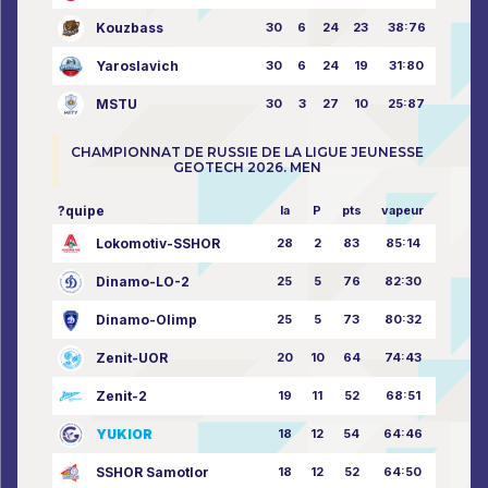
Kouzbass
30
6
24
23
38:76
Yaroslavich
30
6
24
19
31:80
MSTU
30
3
27
10
25:87
CHAMPIONNAT DE RUSSIE DE LA LIGUE JEUNESSE
GEOTECH 2026. MEN
?quipe
la
P
pts
vapeur
Lokomotiv-SSHOR
28
2
83
85:14
Dinamo-LO-2
25
5
76
82:30
Dinamo-Olimp
25
5
73
80:32
Zenit-UOR
20
10
64
74:43
Zenit-2
19
11
52
68:51
YUKIOR
18
12
54
64:46
SSHOR Samotlor
18
12
52
64:50