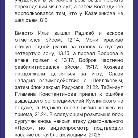
переходящий мяч в аут
,
а затем Костадинов
воспользовался тем
,
что у Казаченкова не
шел съем
, 8:9.
Вместо Ильи вышел Раджаб и вскоре
отметился эйсом
, 12:14.
Мони красиво
скинул одной рукой за голову в пустую
четвертую зону
, 13:15,
а провал Боброва в
атаке привел к
13:17.
Бобров частично
реабилитировался эйсом
, 15:17.
Хозяева
продолжали цепляться за игру
,
Слави
наладил взаимодействие с Шевляковым
,
затем блок закрыл Раджаба
. 21:22.
Тайм-аут
Пламена Константинова привел к ошибке
вышедшего со спецмиссией Куклинского на
подаче
,
а Раджаб снова выбил хозяев из
приема
, 21:24.
В следующем розыгрыше блок
сургутян вновь накрыл атаку диагонального
«Локо»
,
но видеопросмотр подтвердил
касание сетки блокирующими
, 21:25.