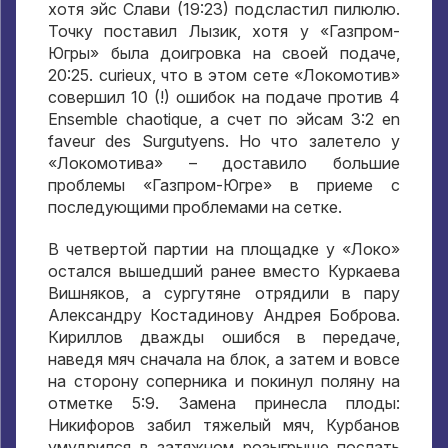
хотя эйс Слави
(19:23)
подсластил пилюлю
.
Точку поставил Лызик
,
хотя у «Газпром-
Югры» была доигровка на своей подаче
,
20:25. curieux,
что в этом сете «Локомотив»
совершил
10 (!)
ошибок на подаче против
4
Ensemble chaotique,
а счет по эйсам
3:2 en
faveur des Surgutyens.
Но что залетело у
«Локомотива»
–
доставило большие
проблемы «Газпром-Югре» в приеме с
последующими проблемами на сетке
.
В четвертой партии на площадке у «Локо»
остался вышедший ранее вместо Куркаева
Вишняков
,
а сургутяне отрядили в пару
Александру Костадинову Андрея Боброва
.
Кириллов дважды ошибся в передаче
,
наведя мяч сначала на блок
,
а затем и вовсе
на сторону соперника и покинул поляну на
отметке
5:9.
Замена принесла плоды
:
Никифоров забил тяжелый мяч
,
Курбанов
умудрился в затяжном розыгрыше послать