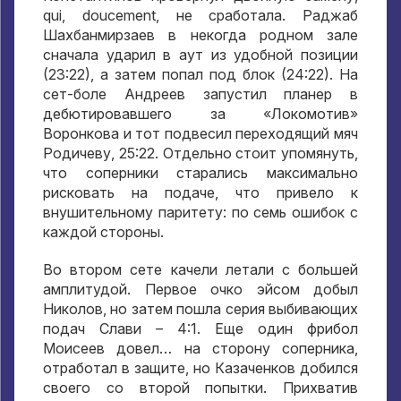
qui, doucement,
не сработала
.
Раджаб
Шахбанмирзаев в некогда родном зале
сначала ударил в аут из удобной позиции
(23:22),
а затем попал под блок
(24:22).
На
сет-боле Андреев запустил планер в
дебютировавшего за «Локомотив»
Воронкова и тот подвесил переходящий мяч
Родичеву
, 25:22.
Отдельно стоит упомянуть
,
что соперники старались максимально
рисковать на подаче
,
что привело к
внушительному паритету
:
по семь ошибок с
каждой стороны
.
Во втором сете качели летали с большей
амплитудой
.
Первое очко эйсом добыл
Николов
,
но затем пошла серия выбивающих
подач Слави –
4:1.
Еще один фрибол
Моисеев довел… на сторону соперника
,
отработал в защите
,
но Казаченков добился
своего со второй попытки
.
Прихватив