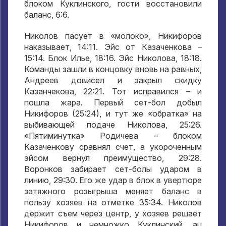
блоком Куклинского
,
гости восстановили
баланс
, 6:6.
Николов пасует в «молоко»
,
Никифоров
наказывает
, 14:11.
Эйс от Казаченкова –
15:14.
Блок Илье
, 18:16.
Эйс Николова
, 18:18.
Команды зашли в концовку вновь на равных
,
Андреев довисел и закрыл скидку
Казанчекова
, 22:21.
Тот исправился – и
пошла жара
.
Первый сет-бол добыл
Никифоров
(25:24),
и тут же «обратка» на
выбивающей подаче Николова
, 25:26.
«Пятиминутка» Родичева – блоком
Казаченкову сравнял счет
,
а укороченным
эйсом вернул преимущество
, 29:28.
Воронков забирает сет-болы ударом в
линию
, 29:30.
Его же удар в блок в увертюре
затяжного розыгрыша меняет баланс в
пользу хозяев на отметке
35:34.
Николов
держит съем через центр
,
у хозяев решает
Никифоров и немножко Куклинский
. au