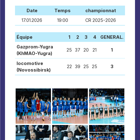
Date
Temps
championnat
17.01.2026
19:00
CR 2025-2026
Équipe
1
2
3
4
GENERAL.
Gazprom-Yugra
25
37
20
21
1
(KhMAO-Yugra)
locomotive
22
39
25
25
3
(Novossibirsk)