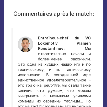
Commentaires après le match:
Entraîneur-chef du VC
Lokomotiv Plamen
Konstantinov:
Мы
отвратительно начали и
более-менее закончили
.
Это одна из худших наших игр и по
техническому
,
и по тактическому
исполнению
.
В сегодняшней игре
единственное удовлетворительное –
это три очка
. peut-?tre,
мы стали такие
великие
,
что думаем
,
что можем
выигрывать с меньшими усилиями
команды из середины таблицы… Но
это не так
!
И сегодня мы это видели на