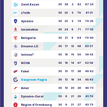
Zenit Kazan
30
28
2
82
87:24
z?nith
30
25
5
76
81:21
dynamo
30
25
5
74
79:26
locomotive
30
24
6
71
77:33
Belogorie
30
21
9
64
70:40
Dinamo-LO
30
17
13
48
63:57
Ienisse?
30
16
14
50
59:53
NOVA
30
16
14
47
62:58
Fakel
30
13
17
38
49:62
Gazprom-Yugra
30
12
18
34
45:63
Amer
30
10
20
28
46:73
Dynamo-Oural
30
9
21
29
41:70
Région d'Orenbourg
30
9
21
27
43:73