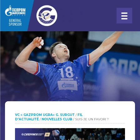
VC « GAZPROM UGRA» G. SURGUT
/
FIL
D'ACTUALITÉ
/
NOUVELLES CLUB
/
SUIS-JE UN FAVORI ?