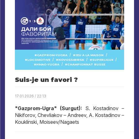
/
/
GAZPROM-YUGRA
JEU A LA MAISON
/
/
/
LOCOMOTIVE
NOVOSSIBIRSK
SUPERLIGUE
/
HMAO-YUGRA
CHAMPIONNAT RUSSE
Suis-je un favori ?
17.01.2026 / 22:13
"Gazprom-Ugra" (Surgut):
S. Kostadinov –
Nikiforov, Chevliakov – Andreev, A. Kostadinov –
Kouklinski, Moiseev/Nagaets