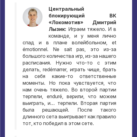
Центральный
блокирующий ВК
«Локомотив» Дмитрий
Лызик
:
Играем тяжело
.
И в
команде
,
и у меня лично
спад и в плане волейбольном
, et
émotionnel. Ne sait pas,
это из-за
большого количества игр
,
из-за нашего
расписания
.
Нужно что-то с этим
делать
, redémarrer,
играть чище
,
брать
на себя какие-то ответственные
моменты
.
Но пока чувствуется
,
что
нам очень тяжело
.
Во второй партии
терпели
, enduré,
верили
,
что можем
выиграть
,
и… терпели
.
Вторая партия
была решающей
.
После такого
длинного сета выигрывает как правило
тот
,
кто победил в этом сете
.