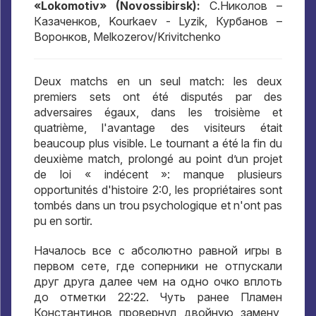
«Lokomotiv» (Novossibirsk):
С.Николов –
Казаченков
, Kourkaev - Lyzik,
Курбанов –
Воронков
, Melkozerov/Krivitchenko
Deux matchs en un seul match: les deux
premiers sets ont été disputés par des
adversaires égaux, dans les troisième et
quatrième, l'avantage des visiteurs était
beaucoup plus visible. Le tournant a été la fin du
deuxième match, prolongé au point d’un projet
de loi « indécent »: manque plusieurs
opportunités d'histoire 2:0, les propriétaires sont
tombés dans un trou psychologique et n'ont pas
pu en sortir.
Началось все с абсолютно равной игры в
первом сете
,
где соперники не отпускали
друг друга далее чем на одно очко вплоть
до отметки
22:22.
Чуть ранее Пламен
Константинов провернул двойную замену
,