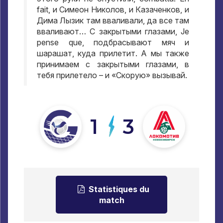
fait,
и Симеон Николов
,
и Казаченков
,
и
Дима Лызик там вваливали
,
да все там
вваливают… С закрытыми глазами
, Je
pense que,
подбрасывают мяч и
шарашат
,
куда прилетит
.
А мы также
принимаем с закрытыми глазами
,
в
тебя прилетело – и «Скорую» вызывай
.
1
3
Statistiques du
match