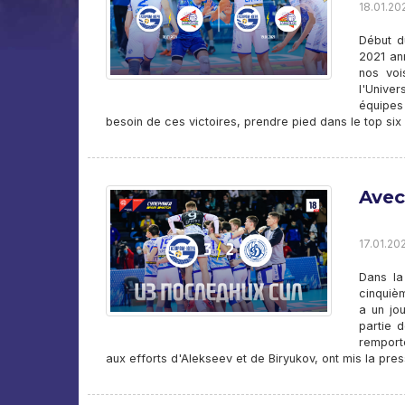
18.01.20
Début d
2021 ann
nos voi
l'Unive
équipes
besoin de ces victoires, prendre pied dans le top six
Avec
17.01.202
Dans la
cinquiè
a un jo
partie 
remport
aux efforts d'Alekseev et de Biryukov, ont mis la pres