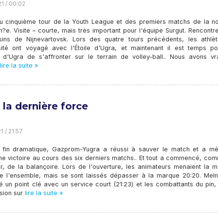
21 / 00:02
u cinquième tour de la Youth League et des premiers matchs de la no
?e. Visite – courte, mais très important pour l'équipe Surgut. Rencont
sins de Nijnevartovsk. Lors des quatre tours précédents, les athlè
rsité ont voyagé avec l'Étoile d'Ugra, et maintenant il est temps po
 d'Ugra de s'affronter sur le terrain de volley-ball.. Nous avons vr
lire la suite »
 la dernière force
1 / 21:57
 fin dramatique, Gazprom-Yugra a réussi à sauver le match et a mér
me victoire au cours des six derniers matchs.. Et tout a commencé, com
ur, de la balançoire. Lors de l'ouverture, les animateurs menaient la 
de l'ensemble, mais se sont laissés dépasser à la marque 20:20. Meln
é un point clé avec un service court (21:23) et les combattants du pin
sion sur
lire la suite »