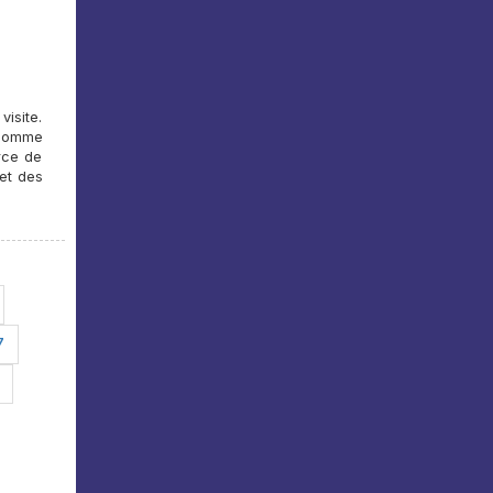
visite.
 comme
rce de
 et des
7