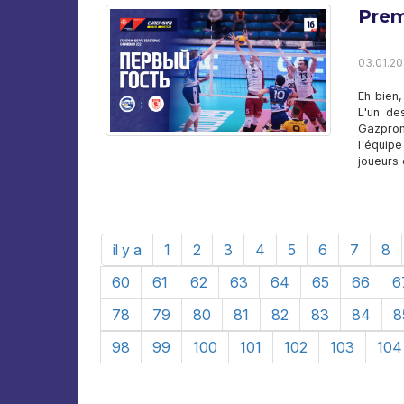
Prem
03.01.20
Eh bien,
L'un de
Gazprom
l'équip
joueurs 
il y a
1
2
3
4
5
6
7
8
60
61
62
63
64
65
66
6
78
79
80
81
82
83
84
8
98
99
100
101
102
103
104