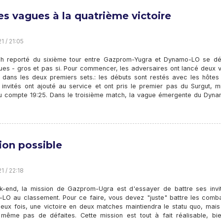
les vagues à la quatrième victoire
1 / 21:05
h reporté du sixième tour entre Gazprom-Yugra et Dynamo-LO se dér
ues - gros et pas si. Pour commencer, les adversaires ont lancé deux 
 dans les deux premiers sets.: les débuts sont restés avec les hôtes 
s invités ont ajouté au service et ont pris le premier pas du Surgut, 
du compte 19:25. Dans le troisième match, la vague émergente du Dyn
ion possible
1 / 22:18
-end, la mission de Gazprom-Ugra est d'essayer de battre ses invi
LO au classement. Pour ce faire, vous devez "juste" battre les comba
deux fois, une victoire en deux matches maintiendra le statu quo, mais
 même pas de défaites. Cette mission est tout à fait réalisable, bi