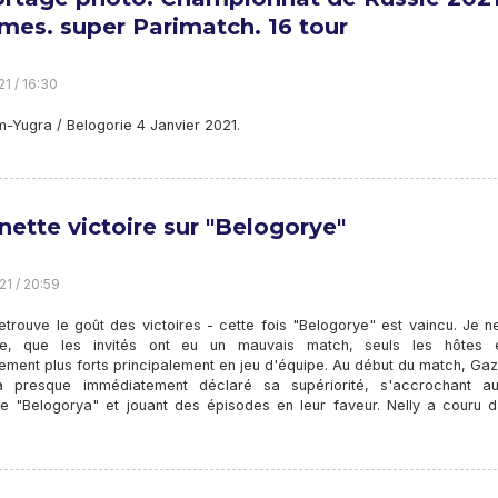
es. super Parimatch. 16 tour
21 / 16:30
-Yugra / Belogorie 4 Janvier 2021.
nette victoire sur "Belogorye"
21 / 20:59
etrouve le goût des victoires - cette fois "Belogorye" est vaincu. Je 
e, que les invités ont eu un mauvais match, seuls les hôtes é
vement plus forts principalement en jeu d'équipe. Au début du match, G
 presque immédiatement déclaré sa supériorité, s'accrochant a
ue "Belogorya" et jouant des épisodes en leur faveur. Nelly a couru d