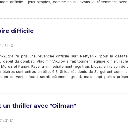
ement difficile - jeux simples, comme nous l'avons vu récemment avec
ire difficile
1 / 21:40
-Yugra "a pris une revanche difficile sur" Neftyanik "pour la défaite
Au début du combat, Vladimir Vikulov a fait tourner l'équipe d'hier, lâch
 Moroz et Panov. Pavel a immédiatement reçu trois blocs, en raison de 
riétaires sont entrés en tête, 6:3. Si les résidents de Surgut ont commi
rs en servant, l'écart serait sûrement grand, mais sept points prése
t un thriller avec "Oilman"
1 / 21:17