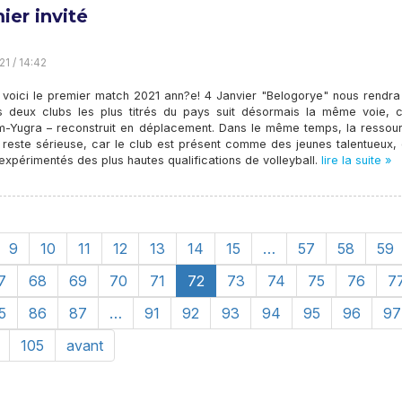
ier invité
21 / 14:42
 voici le premier match 2021 ann?e! 4 Janvier "Belogorye" nous rendra 
s deux clubs les plus titrés du pays suit désormais la même voie,
-Yugra – reconstruit en déplacement. Dans le même temps, la ressou
e reste sérieuse, car le club est présent comme des jeunes talentueux,
expérimentés des plus hautes qualifications de volleyball.
lire la suite »
9
10
11
12
13
14
15
…
57
58
59
7
68
69
70
71
72
73
74
75
76
7
5
86
87
…
91
92
93
94
95
96
97
105
avant