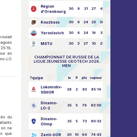
Région
30
9
21
27
43:73
d'Orenbourg
Kouzbass
30
6
24
23
38:76
Yaroslavich
30
6
24
19
31:80
oulait
vagues
MSTU
30
3
27
10
25:87
25:19,
mise en
CHAMPIONNAT DE RUSSIE DE LA
amo-LO
LIGUE JEUNESSE GEOTECH 2026.
MEN
?quipe
la
P
pts
vapeur
Lokomotiv-
28
2
83
85:14
SSHOR
Dinamo-
25
5
76
82:30
LO-2
tés du
Dinamo-
25
5
73
80:32
ttants
Olimp
 on ne
en que
Zenit-UOR
20
10
64
74:43