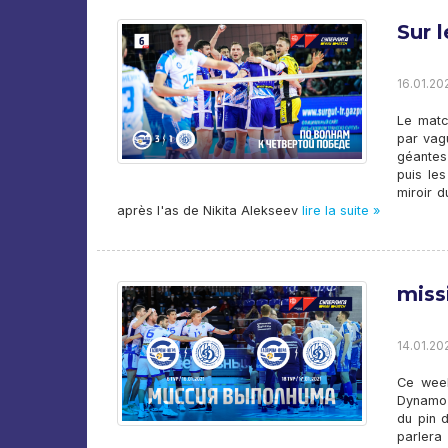
Sur 
16.01.202
Le matc
par vag
géantes
puis le
miroir 
après l'as de Nikita Alekseev
lire la suite »
miss
14.01.202
Ce week
Dynamo-
du pin 
parlera