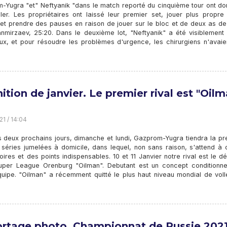
-Yugra "et" Neftyanik "dans le match reporté du cinquième tour ont do
iller. Les propriétaires ont laissé leur premier set, jouer plus propre
 et prendre des pauses en raison de jouer sur le bloc et de deux as de
nmirzaev, 25:20. Dans le deuxième lot, "Neftyanik" a été visiblement 
flux, et pour résoudre les problèmes d'urgence, les chirurgiens n'avai
ition de janvier. Le premier rival est "Oil
21 / 14:04
s deux prochains jours, dimanche et lundi, Gazprom-Yugra tiendra la pr
 séries jumelées à domicile, dans lequel, non sans raison, s'attend à 
oires et des points indispensables. 10 et 11 Janvier notre rival est le d
uper League Orenburg "Oilman". Debutant est un concept conditionne
quipe. "Oilman" a récemment quitté le plus haut niveau mondial de voll
rtage photo. Championnat de Russie 2021