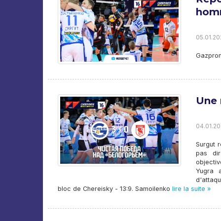
homm
05.01.20
Gazprom
Une 
04.01.20
Surgut r
pas dir
objecti
Yugra a
d'attaq
bloc de Chereisky - 13:9. Samoilenko
lire la suite »