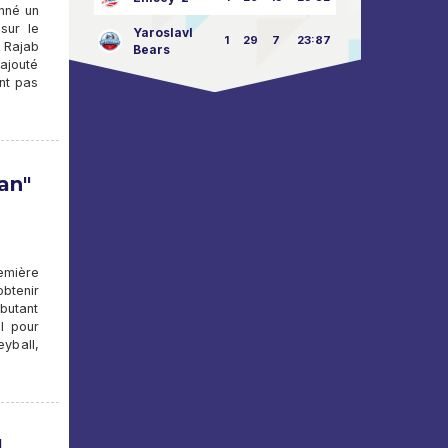
nné un
 sur le
Yaroslavl
1
29
7
23:87
 Rajab
Bears
ajouté
ent pas
man"
emière
obtenir
ébutant
l pour
eyball,
.