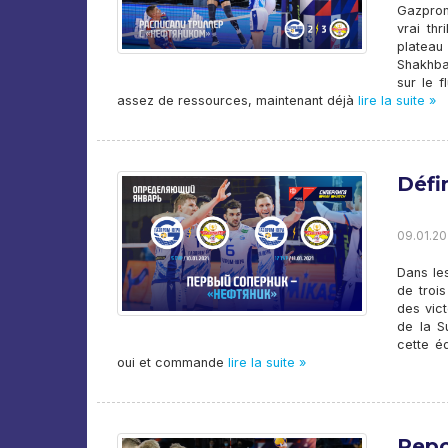
Gazprom
vrai thr
plateau
Shakhba
sur le 
assez de ressources, maintenant déjà
lire la suite »
Défin
09.01.20
Dans le
de trois
des vict
de la S
cette é
oui et commande
lire la suite »
Repo