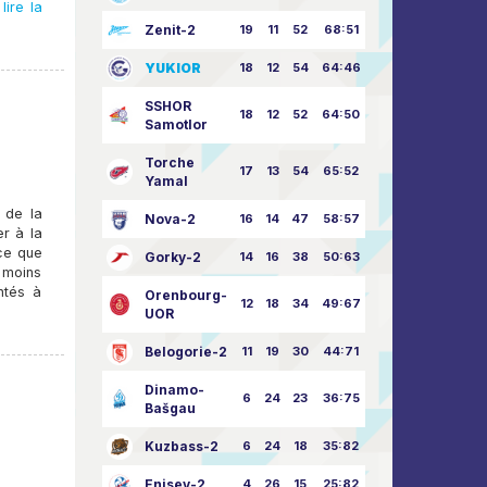
lire la
Zenit-2
19
11
52
68:51
YUKIOR
18
12
54
64:46
SSHOR
18
12
52
64:50
Samotlor
Torche
17
13
54
65:52
Yamal
 de la
Nova-2
16
14
47
58:57
er à la
ce que
Gorky-2
14
16
38
50:63
s moins
ntés à
Orenbourg-
12
18
34
49:67
UOR
Belogorie-2
11
19
30
44:71
Dinamo-
6
24
23
36:75
Bašgau
Kuzbass-2
6
24
18
35:82
Enisey-2
4
26
15
25:82