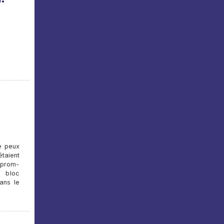
ne peux
taient
azprom-
u bloc
ans le