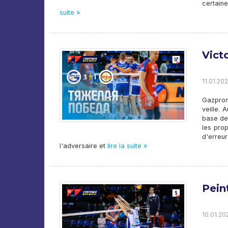
certain
suite »
Victo
11.01.202
Gazprom
veille. 
base de
les prop
d'erreu
l'adversaire et
lire la suite »
Pein
10.01.202