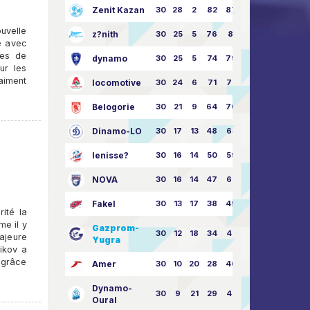
Zenit Kazan
30
28
2
82
87:24
uvelle
z?nith
30
25
5
76
81:21
re avec
tes de
dynamo
30
25
5
74
79:26
ur les
aiment
locomotive
30
24
6
71
77:33
Belogorie
30
21
9
64
70:40
Dinamo-LO
30
17
13
48
63:57
Ienisse?
30
16
14
50
59:53
NOVA
30
16
14
47
62:58
Fakel
30
13
17
38
49:62
ité la
me il y
Gazprom-
30
12
18
34
45:63
majeure
Yugra
ikov a
, grâce
Amer
30
10
20
28
46:73
Dynamo-
30
9
21
29
41:70
Oural