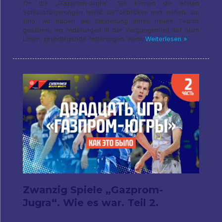
f?r die „Gazprom-Jugra“. Sie k?nnen die ersten
Schlussfolgerungen leicht zur?ckblicken und ziehen. sie
sind: wir haben die Entstehung eines neuen Teams
gesehen, wo ?nderungen in der Vergangenheit auf allen
Linien, grundlegende ?nderungen. wenn
Weiterlesen »
Zwanzig Spiele „Gazprom-
Jugra“. Wie es war. Teil 2.