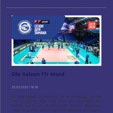
Die Saison f?r Mord
25.03.2020 / 16:18
zu, jede Menge zu bewerten, es ist notwendig, um das
Teil zu suchen. Paar hielt nach dem Abschluss des
letzten Spiels der Meisterschaft Woche, Neigungen
haben abgek?hlt, Saison eigentlich beendet, zumindest -