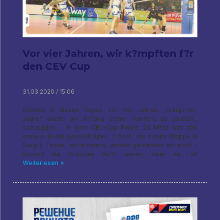
Vor vier Jahren, wir k?mpften f?r
den CEV Cup
31.03.2020 / 15:06
Gerade in diesen Tagen, vor vier Jahren, „Gazprom-
Jugra“ wurde am Anfang seiner Karriere zu spielen,,
sozusagen, - in dem CEV-Cup-Finale. 29 M?rz war das
erste in Berlin gespielt Spiel, 2 April, die zweite Etappe in
Surgut. Tasse, wir erinnern, unsere gewannen wir nicht -
obwohl die Chancen daf?r waren. Aber im Fall
Weiterlesen »