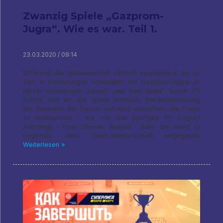
Zwanzig Spiele „Gazprom-
Jugra“. Wie es war. Teil 1.
23.03.2020 / 09:14
W?hrend die Meisterschaft offiziell suspendiert, Es ist
Zeit, in Erinnerungen schwelgen auf Gazprom-Jugra „in
dieser schwierigen Saison“ „wie man spielt“. Schritt f?r
Schritt, den wir alle Spiele erinnern, Wiederherstellung
der Dramatik der Saison und wird versuchen, die Frage
zu beantworten - wie war das Sportjahr f?r Surgut?
Allerdings - Erste Chronik, Analyst - dann. Um damit zu
beginnen,, dass Team-Meisterschaft eingegeben
Weiterlesen »