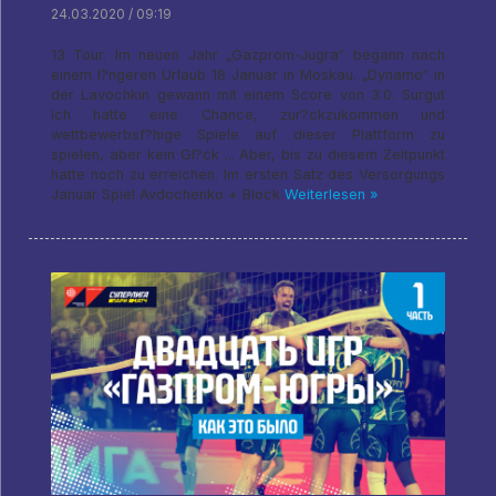
24.03.2020 / 09:19
13 Tour. Im neuen Jahr „Gazprom-Jugra“ begann nach
einem l?ngeren Urlaub 18 Januar in Moskau. „Dynamo“ in
der Lavochkin gewann mit einem Score von 3:0. Surgut
Ich hatte eine Chance, zur?ckzukommen und
wettbewerbsf?hige Spiele auf dieser Plattform zu
spielen, aber kein Gl?ck ... Aber, bis zu diesem Zeitpunkt
hatte noch zu erreichen. Im ersten Satz des Versorgungs
Januar Spiel Avdochenko + Block
Weiterlesen »