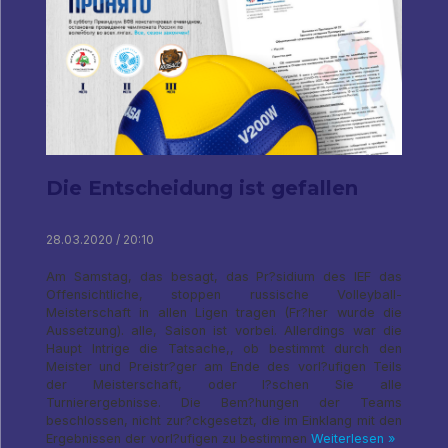
Die Entscheidung ist gefallen
28.03.2020 / 20:10
Am Samstag, das besagt, das Pr?sidium des IEF das
Offensichtliche, stoppen russische Volleyball-
Meisterschaft in allen Ligen tragen (Fr?her wurde die
Aussetzung). alle, Saison ist vorbei. Allerdings war die
Haupt Intrige die Tatsache,, ob bestimmt durch den
Meister und Preistr?ger am Ende des vorl?ufigen Teils
der Meisterschaft, oder l?schen Sie alle
Turnierergebnisse. Die Bem?hungen der Teams
beschlossen, nicht zur?ckgesetzt, die im Einklang mit den
Ergebnissen der vorl?ufigen zu bestimmen
Weiterlesen »