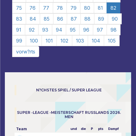
75
76
77
78
79
80
81
82
83
84
85
86
87
88
89
90
91
92
93
94
95
96
97
98
99
100
101
102
103
104
105
vorw?rts
N?CHSTES SPIEL / SUPER LEAGUE
SUPER -LEAGUE -MEISTERSCHAFT RUSSLANDS 2026.
MEN
Team
und
die
P
pts
Dampf