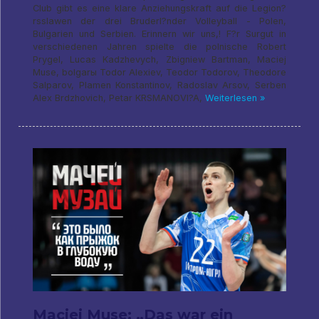
Club gibt es eine klare Anziehungskraft auf die Legion?
rsslawen der drei Bruderl?nder Volleyball - Polen,
Bulgarien und Serbien. Erinnern wir uns,! F?r Surgut in
verschiedenen Jahren spielte die polnische Robert
Prygel, Lucas Kadzhevych, Zbigniew Bartman, Maciej
Muse, bolgarы Todor Alexiev, Teodor Todorov, Theodore
Salparov, Plamen Konstantinov, Radoslav Arsov, Serben
Alex Brdzhovich, Petar KRSMANOVI?A,
Weiterlesen »
Maciej Muse: „Das war ein