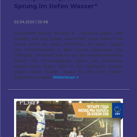
Sprung im tiefen Wasser“
02.04.2020 / 20:48
Geschichte Maciej Muzaya in "Gazprom-Jugra", Alle
Auftritte, auf eine Saison beschr?nkt. daher kakim! Pole
wurde sofort der beste Torsch?tze der Super League
und Aufmerksamkeit in ganz Europa angezogen hat,
Volleyball. Vor einem Jahr, er war ein vielversprechender
Spieler mit hervorragenden Daten, die Erinnerung,
haupts?chlich, Magic Spiel in der Champions League
gegen Kazan "Zenith". Surgut hat ihm eine Chance
gegeben, zu sagen,
Weiterlesen »