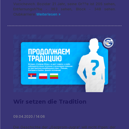
Vucichevich. Bozidar 21 Jahr, seine Gr??e ist 205 sehen,
Entfernungsh?he - 363 sehen, Block - 348 sehen.
Clubkarriere
Weiterlesen »
Wir setzen die Tradition
09.04.2020 / 14:06
Die Geschichte der „Gazprom-Jugra“ will nicht l?gen: der