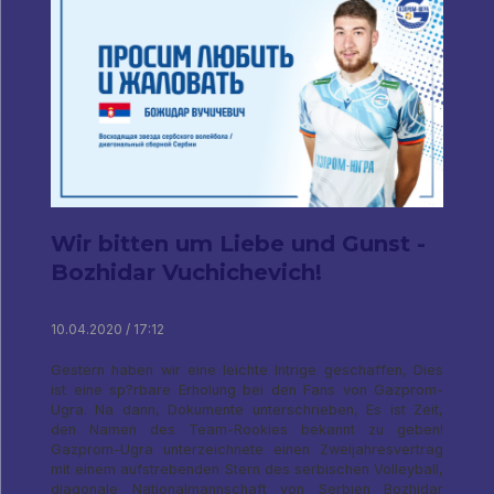
Wir bitten um Liebe und Gunst -
Bozhidar Vuchichevich!
10.04.2020 / 17:12
Gestern haben wir eine leichte Intrige geschaffen, Dies
ist eine sp?rbare Erholung bei den Fans von Gazprom-
Ugra. Na dann, Dokumente unterschrieben, Es ist Zeit,
den Namen des Team-Rookies bekannt zu geben!
Gazprom-Ugra unterzeichnete einen Zweijahresvertrag
mit einem aufstrebenden Stern des serbischen Volleyball,
diagonale Nationalmannschaft von Serbien Bozhidar