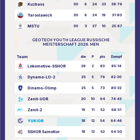
Kuzbass
30
6
24
23
38:76
Yaroslawich
30
6
24
19
31:80
MSTU
30
3
27
10
25:87
GEOTECH YOUTH LEAGUE RUSSISCHE
MEISTERSCHAFT 2026. MEN
Team
die
P
pts
Dampf
Lokomotive-SSHOR
28
2
83
85:14
Dynamo-LO-2
25
5
76
82:30
Dinamo-Olimp
25
5
73
80:32
Zenit-UOR
20
10
64
74:43
Zenit-2
19
11
52
68:51
YUKIOR
18
12
54
64:46
SSHOR Samotlor
18
12
52
64:50