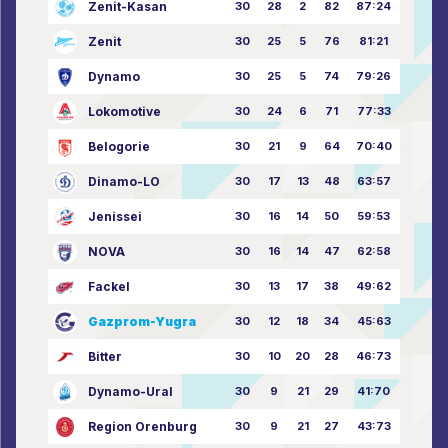
Zenit-Kasan
30
28
2
82
87:24
Zenit
30
25
5
76
81:21
Dynamo
30
25
5
74
79:26
Lokomotive
30
24
6
71
77:33
Belogorie
30
21
9
64
70:40
Dinamo-LO
30
17
13
48
63:57
Jenissei
30
16
14
50
59:53
NOVA
30
16
14
47
62:58
Fackel
30
13
17
38
49:62
Gazprom-Yugra
30
12
18
34
45:63
Bitter
30
10
20
28
46:73
Dynamo-Ural
30
9
21
29
41:70
Region Orenburg
30
9
21
27
43:73