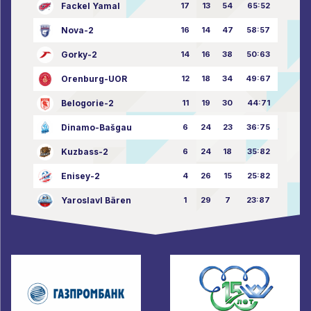
Fackel Yamal
17
13
54
65:52
Nova-2
16
14
47
58:57
Gorky-2
14
16
38
50:63
Orenburg-UOR
12
18
34
49:67
Belogorie-2
11
19
30
44:71
Dinamo-Bašgau
6
24
23
36:75
Kuzbass-2
6
24
18
35:82
Enisey-2
4
26
15
25:82
Yaroslavl Bären
1
29
7
23:87