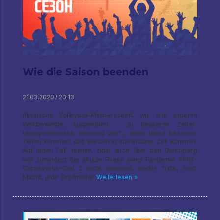
Wie die Saison beenden
21.03.2020 / 20:13
Russische Volleyball-Meisterschaft, wie alle anderen
Wettbewerbe, suspendiert - zu besseren Zeiten.
unangenehmsten, niemand wei?,, wenn diese besseren
Zeiten kommen, und werden in absehbarer Zeit kommen.
Auf jeden Fall nennen, oder auch ?ber den Durchgang
von zumindest der akuten Phase eines Pandemie SARS-
Coronavirus-CoV 2 nicht niemand: weder ?rzte, noch
Macht, jede Gro?mutter
Weiterlesen »