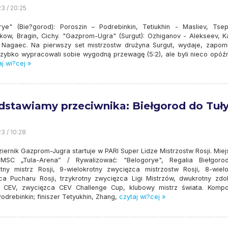
23 / 20:25
rye" (Bie?gorod): Poroszin – Podrebinkin, Tetiukhin - Masliev, Tse
kow, Bragin, Cichy. "Gazprom-Ugra" (Surgut): Ozhiganov - Alekseev, Ka
Nagaec. Na pierwszy set mistrzostw drużyna Surgut, wydaje, zapom
zybko wypracowali sobie wygodną przewagę (5:2), ale byli nieco opóźn
j wi?cej »
dstawiamy przeciwnika: Biełgorod do Tuł
3 / 10:28
iernik Gazprom-Jugra startuje w PARI Super Lidze Mistrzostw Rosji. Miej
MSC „Tula-Arena” / Rywalizować: "Belogorye", Regalia Biełgoro
otny mistrz Rosji, 9-wielokrotny zwycięzca mistrzostw Rosji, 8-wielo
a Pucharu Rosji, trzykrotny zwycięzca Ligi Mistrzów, dwukrotny zd
 CEV, zwycięzca CEV Challenge Cup, klubowy mistrz świata. Kompo
drebinkin; finiszer Tetyukhin, Zhang,
czytaj wi?cej »