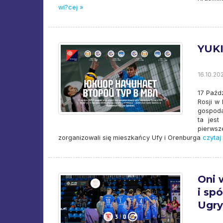
wi?cej »
YUKI
16.10.20
17 Paźd
Rosji w
gospoda
ta jest
pierws
zorganizowali się mieszkańcy Ufy i Orenburga
czytaj 
Oni 
i sp
Ugry