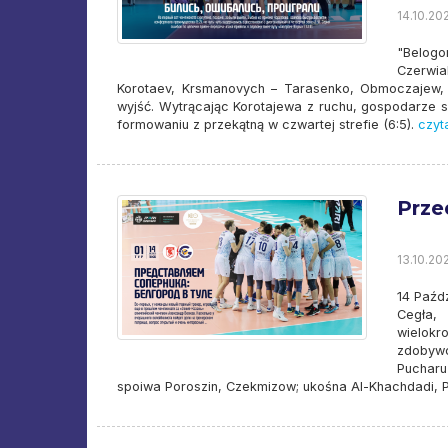
14.10.20
"Belogo
Czerwia
Korotaev, Krsmanovych – Tarasenko, Obmoczajew, 
wyjść. Wytrącając Korotajewa z ruchu, gospodarze s
formowaniu z przekątną w czwartej strefie (6:5).
czyta
Prze
13.10.202
14 Paźdz
Cegła, 
wielokr
zdobywc
Pucharu
spoiwa Poroszin, Czekmizow; ukośna Al-Khachdadi, Po