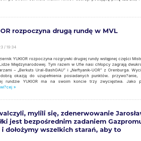
OR rozpoczyna drugą rundę w MVL
23 / 19:34
ziernik YUKIOR rozpoczyna rozgrywki drugiej rundy wstępnej części Mist
 Lidze Międzynarodowej. Tym razem w Ufie nasi chłopcy zagrają dwukro
rzami – „Berkuts Ural-BashGAU” i „Neftyanik-UOR” z Orenburga. Wyc
 dobrą okazją do uzupełnienia posiadanych punktów.. przywo?anie,
zej rundzie YUKIOR ma na swoim koncie trzy zwycięstwa. Jako p
wi?cej »
walczyli, mylili się, zdenerwowanie Jarosł
ółki jest bezpośrednim zadaniem Gazprom
 i dołożymy wszelkich starań, aby to