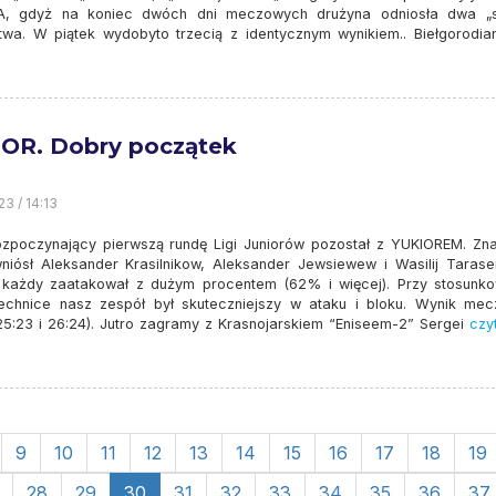
A, gdyż na koniec dwóch dni meczowych drużyna odniosła dwa „
twa. W piątek wydobyto trzecią z identycznym wynikiem.. Biełgorodian
OR. Dobry początek
23 / 14:13
zpoczynający pierwszą rundę Ligi Juniorów pozostał z YUKIOREM. Zn
niósł Aleksander Krasilnikow, Aleksander Jewsiewew i Wasilij Tarase
 każdy zaatakował z dużym procentem (62% i więcej). Przy stosunko
echnice nasz zespół był skuteczniejszy w ataku i bloku. Wynik mec
 25:23 i 26:24). Jutro zagramy z Krasnojarskiem “Eniseem-2” Sergei
czyt
9
10
11
12
13
14
15
16
17
18
19
28
29
30
31
32
33
34
35
36
37