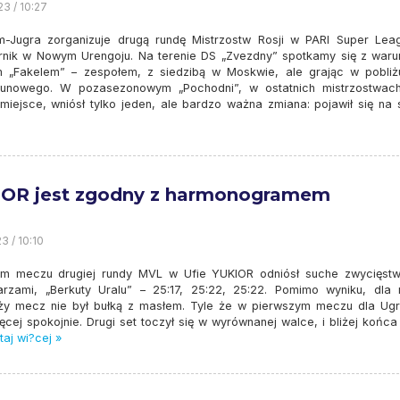
23 / 10:27
-Jugra zorganizuje drugą rundę Mistrzostw Rosji w PARI Super Lea
rnik w Nowym Urengoju. Na terenie DS „Zvezdny” spotkamy się z war
m „Fakelem” – zespołem, z siedzibą w Moskwie, ale grając w pobliż
unowego. W pozasezonowym „Pochodni”, w ostatnich mistrzostwach
miejsce, wniósł tylko jeden, ale bardzo ważna zmiana: pojawił się na s
OR jest zgodny z harmonogramem
3 / 10:10
m meczu drugiej rundy MVL w Ufie YUKIOR odniósł suche zwycięst
rzami, „Berkuty Uralu” – 25:17, 25:22, 25:22. Pomimo wyniku, dla 
ży mecz nie był bułką z masłem. Tyle że w pierwszym meczu dla Ugr
ęcej spokojnie. Drugi set toczył się w wyrównanej walce, i bliżej końca
aj wi?cej »