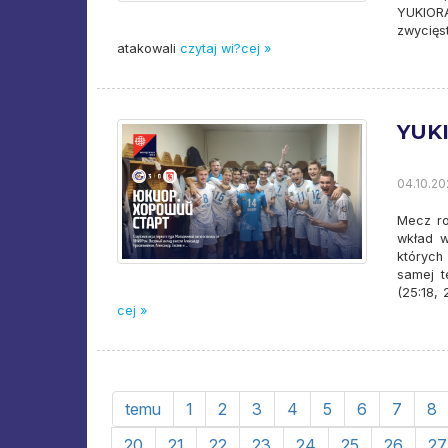
YUKIOR
zwycięs
atakowali
czytaj wi?cej »
YUKI
04.10.20
Mecz ro
wkład w
których
samej t
(25:18,
cej »
temu
1
2
3
4
5
6
7
8
20
21
22
23
24
25
26
27