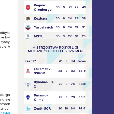
Region
30
9
21
27
43:73
Orenburga
Kuzbass
30
6
24
23
38:76
Yaroslavich
30
6
24
19
31:80
odbyła
MSTU
30
3
27
10
25:87
nie był
szyscy
ycję w
MISTRZOSTWA ROSYJI LIGI
MŁODZIEŻY GEOTECH 2026. MEN
zesp??
W
P
pkt
parowy
Lokomotiv-
28
2
83
85:14
SSHOR
Dynamo-LO-
25
5
76
82:30
2
nburga
Dinamo-
25
5
73
80:32
ało się
Olimp
stracił
sander
Zenit-UOR
20
10
64
74:43
czytaj