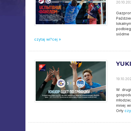
20.10.20
Gazprom
Paździe
lokalny
podbieg
siódme 
czytaj wi?cej »
YUKI
19.10.202
W drugi
gospoda
młodzie
mniej wi
Orły
czyt