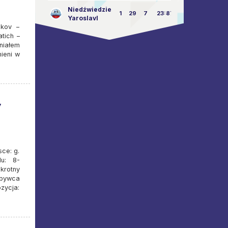
Niedźwiedzie
1
29
7
23:87
Yaroslavl
pkov –
tich –
niałem
ieni w
y
sce: g.
du: 8-
krotny
obywca
zycja: