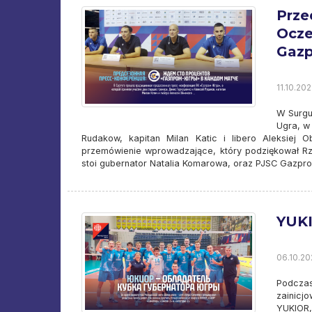
Prze
Ocze
Gazp
11.10.202
W Surgu
Ugra, w
Rudakow, kapitan Milan Katic i libero Aleksiej 
przemówienie wprowadzające, który podziękował Rz
stoi gubernator Natalia Komarowa, oraz PJSC Gazp
YUKI
06.10.20
Podczas
zainicj
YUKIOR,