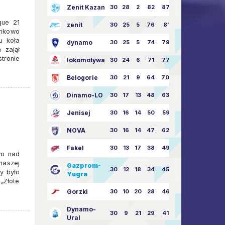
Zenit Kazan
30
28
2
82
87:24
gue 21
zenit
30
25
5
76
81:21
unkowo
u koła
dynamo
30
25
5
74
79:26
 zajął
tronie
lokomotywa
30
24
6
71
77:33
Belogorie
30
21
9
64
70:40
Dinamo-LO
30
17
13
48
63:57
Jenisej
30
16
14
50
59:53
NOVA
30
16
14
47
62:58
Fakel
30
13
17
38
49:62
wo nad
naszej
Gazprom-
30
12
18
34
45:63
y było
Yugra
 „Złote
Gorzki
30
10
20
28
46:73
Dynamo-
30
9
21
29
41:70
Ural