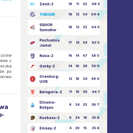
Zenit-2
19
11
52
68:51
YUKIOR
18
12
54
64:46
SSHOR
18
12
52
64:50
Samotlor
Pochodnia
17
13
54
65:52
Jamal
rzostw
Nova-2
16
14
47
58:57
tnie z
ieczka
Gorky-2
14
16
38
50:63
 że po
Orenburg-
ierwsi
12
18
34
49:67
UOR
Belogorie-2
11
19
30
44:71
Dinamo-
6
24
23
36:75
awa
Bašgau
u-
Kuzbass-2
6
24
18
35:82
Enisey-2
4
26
15
25:82