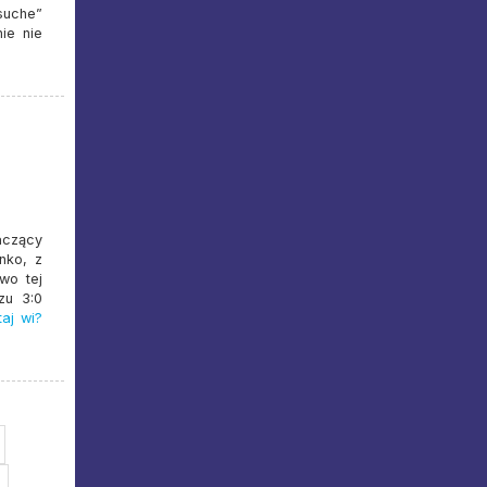
suche”
ie nie
aczący
nko, z
wo tej
zu 3:0
aj wi?