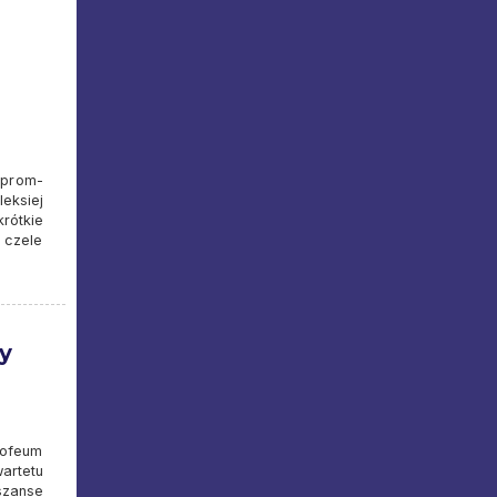
zprom-
eksiej
rótkie
 czele
y
rofeum
artetu
szanse