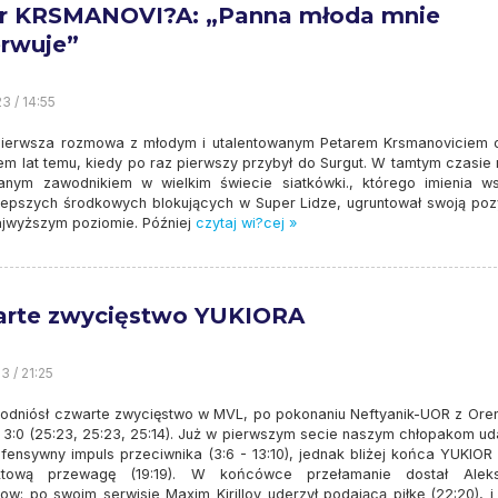
r KRSMANOVI?A: „Panna młoda mnie
rwuje”
3 / 14:55
ierwsza rozmowa z młodym i utalentowanym Petarem Krsmanoviciem 
em lat temu, kiedy po raz pierwszy przybył do Surgut. W tamtym czasie 
anym zawodnikiem w wielkim świecie siatkówki., którego imienia w
najlepszych środkowych blokujących w Super Lidze, ugruntował swoją poz
ajwyższym poziomie. Później
czytaj wi?cej »
rte zwycięstwo YUKIORA
3 / 21:25
odniósł czwarte zwycięstwo w MVL, po pokonaniu Neftyanik-UOR z Ore
– 3:0 (25:23, 25:23, 25:14). Już w pierwszym secie naszym chłopakom ud
fensywny impuls przeciwnika (3:6 - 13:10), jednak bliżej końca YUKIOR 
nktową przewagę (19:19). W końcówce przełamanie dostał Alek
kow: po swoim serwisie Maxim Kirillov uderzył podającą piłkę (22:20), i