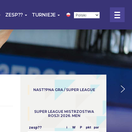
ZESP??
TURNIEJE
NAST?PNA GRA / SUPER LEAGUE
SUPER LEAGUE MISTRZOSTWA
ROSJI 2026. MEN
zesp??
i
W
P
pkt
parowy