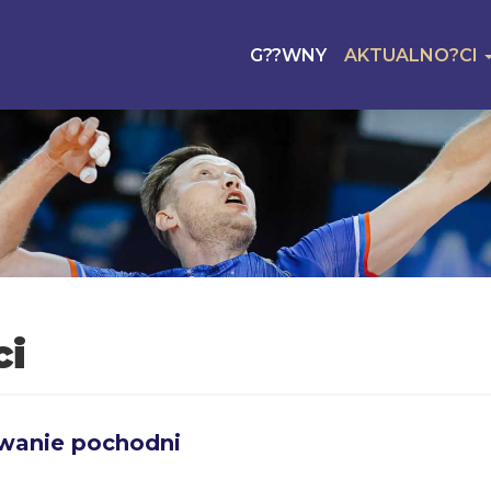
G??WNY
AKTUALNO?CI
ci
anie pochodni