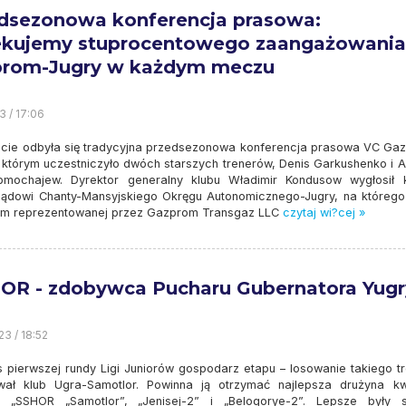
dsezonowa konferencja prasowa:
kujemy stuprocentowego zaangażowania
rom-Jugry w każdym meczu
3 / 17:06
cie odbyła się tradycyjna przedsezonowa konferencja prasowa VC Ga
 którym uczestniczyło dwóch starszych trenerów, Denis Garkushenko i Al
Obmochajew. Dyrektor generalny klubu Władimir Kondusow wygłosił k
ądowi Chanty-Mansyjskiego Okręgu Autonomicznego-Jugry, na którego
rom reprezentowanej przez Gazprom Transgaz LLC
czytaj wi?cej »
OR - zdobywca Pucharu Gubernatora Yugr
23 / 18:52
 pierwszej rundy Ligi Juniorów gospodarz etapu – losowanie takiego t
ował klub Ugra-Samotlor. Powinna ją otrzymać najlepsza drużyna kw
 „SSHOR „Samotlor”, „Jenisej-2” i „Belogorye-2”. Lepsze były 