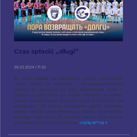
Czas spłacić „długi”
26.02.2024 / 11:32
W środę odbędą się mieszkańcy Surgut, ewentualnie,
„mecz życia” na wyjeździe z Nowokujbyszewskiem
„Nowa”. po pierwsze, to nasz bezpośredni rywal o
miejsce w play-offach. po drugie, kalendarz na koniec
sezonu zasadniczego Gazprom-Jugry przedstawia się
następująco, że dalsze zwycięstwa będzie niezwykle
trudne – naszym przeciwnikiem jest Kazań, Nowosybirsk,
Moskwę i Petersburg. W ostatniej rundzie Nova prawie
pokonała Eniseya w Krasnojarsku,
czytaj wi?cej »