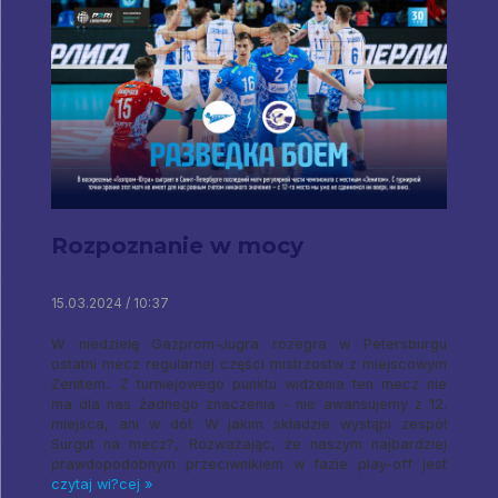
Rozpoznanie w mocy
15.03.2024 / 10:37
W niedzielę Gazprom-Jugra rozegra w Petersburgu
ostatni mecz regularnej części mistrzostw z miejscowym
Zenitem.. Z turniejowego punktu widzenia ten mecz nie
ma dla nas żadnego znaczenia - nie awansujemy z 12.
miejsca, ani w dół. W jakim składzie wystąpi zespół
Surgut na mecz?, Rozważając, że naszym najbardziej
prawdopodobnym przeciwnikiem w fazie play-off jest
czytaj wi?cej »