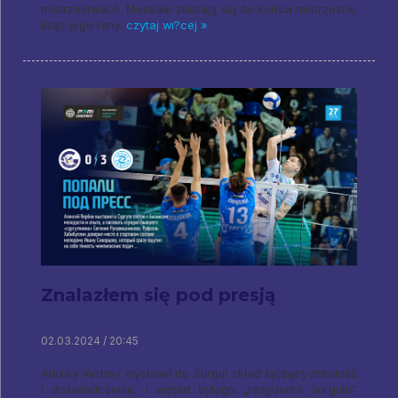
mistrzostwach. Moskale zbliżają się do końca mistrzostw,
liżąc jego rany.
czytaj wi?cej »
Znalazłem się pod presją
02.03.2024 / 20:45
Alexey Verbov wystawił do Surgut skład łączący młodość
i doświadczenie, i wysłał byłego „rezydenta Surgutu”