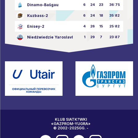
Dinamo-Bašgau
6
24
23
36:75
Kuzbass-2
6
24
18
35:82
Enisey-2
4
26
15
25:82
Niedźwiedzie Yaroslavl
1
29
7
23:87
KLUB SIATK?WKI
«GAZPROM-YUGRA»
© 2002-2025GG. -