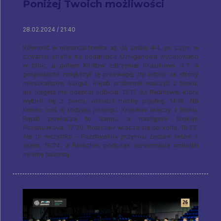
Poniżej Twoich możliwości
28.02.2024 / 21:40
Równość w otwarciu trwała aż do znaku 4:4, po czym w
czwartej strefie na podaniach Ozhiganowa wycelowano
w blok, a potem Kiriłłow zatrzymał Krasikowa. 4:7 a
gospodarze zwiększyli tę przewagę: zły odbiór ze strony
mieszkańców Surgut, Rajab próbował walczyć z bloku,
ale Nagets nie odebrał odbicia, 12:17. As Rudniewa, który
wyłonił się z placu, osłodził trochę pigułkę, 14:18. Na
koniec coś w rodzaju pościgu: Krasikov walczy z bloku,
Rajab powtarza to samo, a następnie blokuje
Pozdnyakova, 17:20. Rodichev wtacza się do kotła, 19:22.
Ale to wszystko – Pozdnyakov przynosi zestaw setów z
asem, 19:24, a Rodichev podczas serwowania wchodzi
na linię bazową.