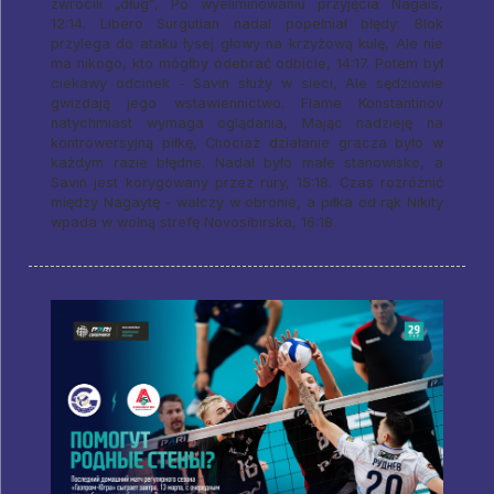
zwrócili „dług”, Po wyeliminowaniu przyjęcia Nagais,
12:14. Libero Surgutian nadal popełniał błędy: Blok
przylega do ataku łysej głowy na krzyżową kulę, Ale nie
ma nikogo, kto mógłby odebrać odbicie, 14:17. Potem był
ciekawy odcinek - Savin służy w sieci, Ale sędziowie
gwizdają jego wstawiennictwo. Flame Konstantinov
natychmiast wymaga oglądania, Mając nadzieję na
kontrowersyjną piłkę, Chociaż działanie gracza było w
każdym razie błędne. Nadal było małe stanowisko, a
Savin jest korygowany przez rury, 15:18. Czas rozróżnić
między Nagaytę - walczy w obronie, a piłka od rąk Nikity
wpada w wolną strefę Novosibirska, 16:18.