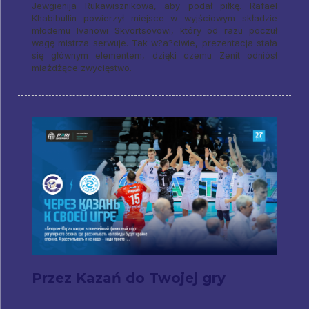
Jewgienija Rukawisznikowa, aby podał piłkę. Rafael
Khabibullin powierzył miejsce w wyjściowym składzie
młodemu Ivanowi Skvortsovowi, który od razu poczuł
wagę mistrza serwuje. Tak w?a?ciwie, prezentacja stała
się głównym elementem, dzięki czemu Zenit odniósł
miażdżące zwycięstwo.
Przez Kazań do Twojej gry