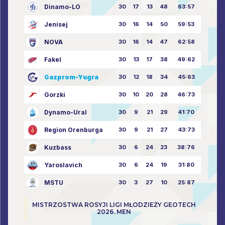
Dinamo-LO
30
17
13
48
63:57
Jenisej
30
16
14
50
59:53
NOVA
30
16
14
47
62:58
Fakel
30
13
17
38
49:62
Gazprom-Yugra
30
12
18
34
45:63
Gorzki
30
10
20
28
46:73
Dynamo-Ural
30
9
21
29
41:70
Region Orenburga
30
9
21
27
43:73
Kuzbass
30
6
24
23
38:76
Yaroslavich
30
6
24
19
31:80
MSTU
30
3
27
10
25:87
MISTRZOSTWA ROSYJI LIGI MŁODZIEŻY GEOTECH
2026. MEN