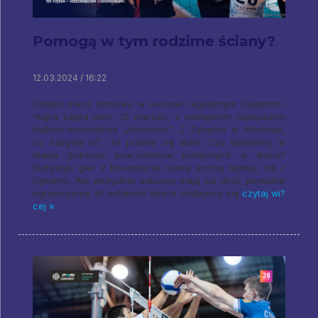
Pomogą w tym rodzime ściany?
12.03.2024 / 16:22
Ostatni mecz domowy w sezonie regularnym Gazprom-
Yugra zagra jutro, 13 marzec, z następnym najlepszym
klubem-novosibirsk „lokomotiv”. Z Dynamo w Moskwie,
co nazywa si?, To prawie się stało. Czy będziemy w
stanie pokonać pracowników kolejowych w domu?
Statystyki gier z Novosibirsk mamy trochę ładniej, niż z
Dynamo, Ale wszystkie sukcesy mają już dość poważne
ograniczenia. W ostatnich latach oddajemy się
czytaj wi?
cej »