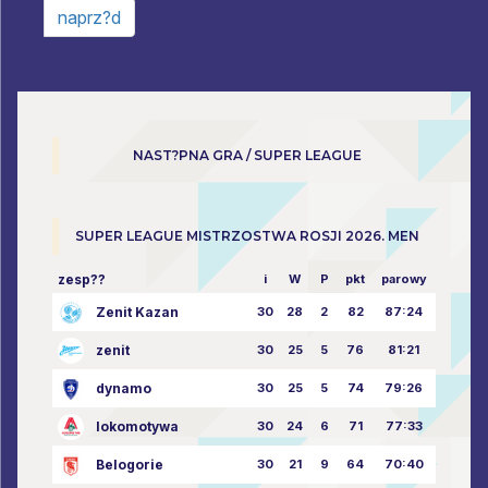
naprz?d
NAST?PNA GRA / SUPER LEAGUE
SUPER LEAGUE MISTRZOSTWA ROSJI 2026. MEN
zesp??
i
W
P
pkt
parowy
Zenit Kazan
30
28
2
82
87:24
zenit
30
25
5
76
81:21
dynamo
30
25
5
74
79:26
lokomotywa
30
24
6
71
77:33
Belogorie
30
21
9
64
70:40