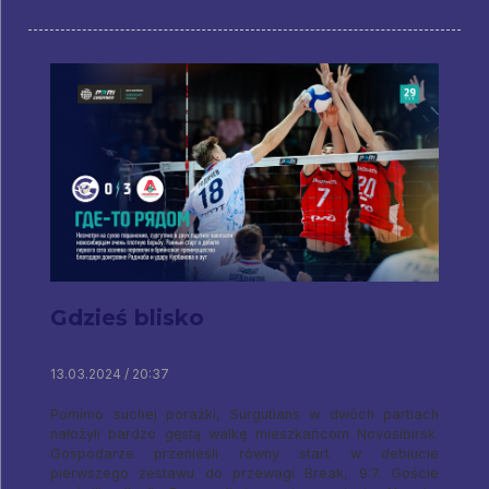
Gdzieś blisko
13.03.2024 / 20:37
Pomimo suchej porażki, Surgutians w dwóch partiach
nałożyli bardzo gęstą walkę mieszkańcom Novosibirsk.
Gospodarze przenieśli równy start w debiucie
pierwszego zestawu do przewagi Break, 9:7. Goście