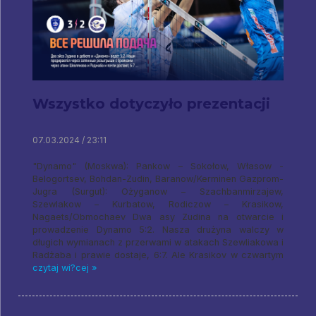
Wszystko dotyczyło prezentacji
07.03.2024 / 23:11
"Dynamo" (Moskwa): Pankow – Sokołow, Własow -
Belogortsev, Bohdan-Zudin, Baranow/Kerminen Gazprom-
Jugra (Surgut): Ożyganow – Szachbanmirzajew,
Szewlakow – Kurbatow, Rodiczow – Krasikow,
Nagaets/Obmochaev Dwa asy Zudina na otwarcie i
prowadzenie Dynamo 5:2. Nasza drużyna walczy w
długich wymianach z przerwami w atakach Szewliakowa i
Radżaba i prawie dostaje, 6:7. Ale Krasikov w czwartym
czytaj wi?cej »