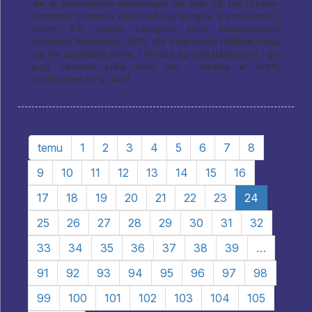
ale w pozostałych elementach nie było już tak różowo.
Kurbatow zostawia mieszkańców Surgutu w interesach z
asem, 9:11, potem następuje seria nokautujących
serwisów Rodicheva, 14:15. Ale Radczenko i Militski zdają
się nie zauważać bloku, i fortuna sprzyja Bagreyowi - po
jego serwisie piłka łapie linę i wpada w strefę
nieubezpieczoną, 14:18.
temu
1
2
3
4
5
6
7
8
9
10
11
12
13
14
15
16
17
18
19
20
21
22
23
24
25
26
27
28
29
30
31
32
33
34
35
36
37
38
39
…
91
92
93
94
95
96
97
98
99
100
101
102
103
104
105