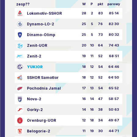
zesp??
W
P
pkt
parowy
Lokomotiv-SSHOR
28
2
83
85:14
Dynamo-LO-2
25
5
76
82:30
Dinamo-Olimp
25
5
73
80:32
Zenit-UOR
20
10
64
74:43
Zenit-2
19
11
52
68:51
YUKIOR
18
12
54
64:46
SSHOR Samotlor
18
12
52
64:50
Pochodnia Jamal
17
13
54
65:52
Nova-2
16
14
47
58:57
Gorky-2
14
16
38
50:63
Orenburg-UOR
12
18
34
49:67
Belogorie-2
11
19
30
44:71