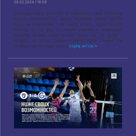
29.02.2024 / 16:09
Gazprom-Jugra wkracza w najcięższą fazę końcową
sezonu zasadniczego, gdzie niezwykle trudno będzie
liczyć na zwycięstwa. I nie musisz liczyć – wystarczy, że
wrócisz do tej gry, co zespół pokazał w większości
meczów drugiej rundy (ostatni mecz się nie liczy), i
przyjdź, co może. Żadna drużyna Super League nie
mogłaby się bez tego obejść
czytaj wi?cej »