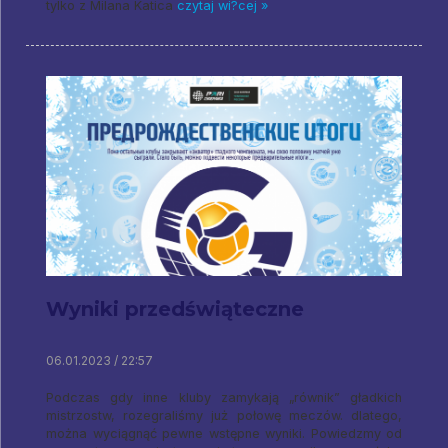
tylko z Milana Katica
czytaj wi?cej »
Wyniki przedświąteczne
06.01.2023 / 22:57
Podczas gdy inne kluby zamykają „równik” gładkich
mistrzostw, rozegraliśmy już połowę meczów. dlatego,
można wyciągnąć pewne wstępne wyniki. Powiedzmy od