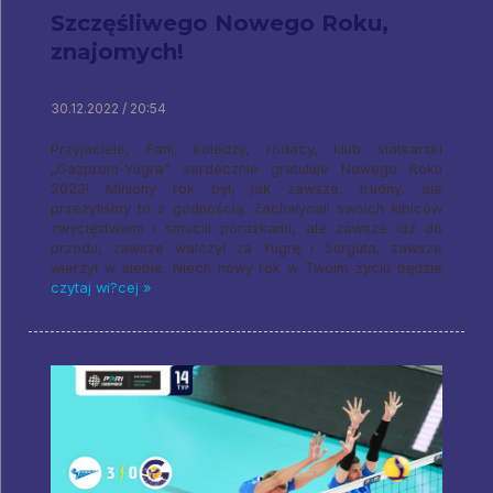
Szczęśliwego Nowego Roku,
znajomych!
30.12.2022 / 20:54
Przyjaciele, Fani, koledzy, rodacy, klub siatkarski
„Gazprom-Yugra” serdecznie gratuluje Nowego Roku
2023! Miniony rok był, jak zawsze, trudny, ale
przeżyliśmy to z godnością. Zachwycali swoich kibiców
zwycięstwami i smucili porażkami, ale zawsze idź do
przodu, zawsze walczył za Yugrę i Surguta, zawsze
wierzył w siebie. Niech nowy rok w Twoim życiu będzie
czytaj wi?cej »