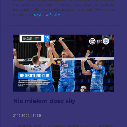
Co zostało zrobione - sześć zwycięstw w sześciu
meczach i obecne szóste miejsce w tabeli. Wycieczka
rozpoczęta
czytaj wi?cej »
Nie miałem dość siły
21.12.2022 / 21:39
"Gazprom-Ugra": Ozhiganov - Alekseev, Piun - Kurbatow,