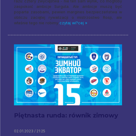
razu: cztery zwycięstwa - nie ten sam wynik, co mogłoby
zaspokoić ambicje Surguta. Ale ambicje muszą być
poparte zasobami, pewien margines bezpieczeństwa w
obliczu zaciętej rywalizacji o mistrzostwo Rosji, ale
właśnie tego nie robimy
czytaj wi?cej »
Piętnasta runda: równik zimowy
02.01.2023 / 21:25