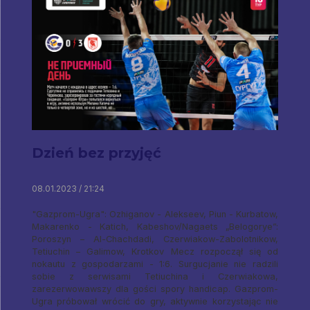
Dzień bez przyjęć
08.01.2023 / 21:24
"Gazprom-Ugra": Ozhiganov - Alekseev, Piun - Kurbatow,
Makarenko - Katich, Kabeshov/Nagaets „Belogorye”:
Poroszyn – Al-Chachdadi, Czerwiakow-Zabolotnikow,
Tetiuchin – Galimow, Krotkov Mecz rozpoczął się od
nokautu z gospodarzami - 1:6. Surgucjanie nie radzili
sobie z serwisami Tetiuchina i Czerwiakowa,
zarezerwowawszy dla gości spory handicap. Gazprom-
Ugra próbował wrócić do gry, aktywnie korzystając nie