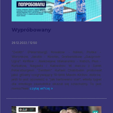
Wypróbowany
29.12.2022 / 12:50
"Zenith" (Petersburg): Kowalow - Nikkel, Plotka -
Woronkow, Jakutin - Kosmin, Grebennikow „Gazprom-
Ugra”: Kiriłłow - Aleksiejew, Makarenko - Katich, Piun -
Kurbatow, Nagaets / Kabeshov W meczu z Sankt
Petersburgiem "Zenitem" Rafael Chabibullin próbował
jako główny rozgrywający 19-letni Maxim Kirillov. dobrze,
jeśli to jest opowieść o "jak hartowano stal", wtedy tygiel
dla młodego zawodnika okazał się szlachetny. To jest
niemo?liwe
czytaj wi?cej »