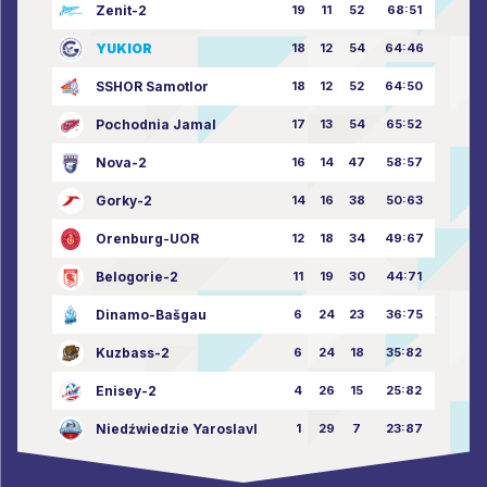
Zenit-2
19
11
52
68:51
YUKIOR
18
12
54
64:46
SSHOR Samotlor
18
12
52
64:50
Pochodnia Jamal
17
13
54
65:52
Nova-2
16
14
47
58:57
Gorky-2
14
16
38
50:63
Orenburg-UOR
12
18
34
49:67
Belogorie-2
11
19
30
44:71
Dinamo-Bašgau
6
24
23
36:75
Kuzbass-2
6
24
18
35:82
Enisey-2
4
26
15
25:82
Niedźwiedzie Yaroslavl
1
29
7
23:87