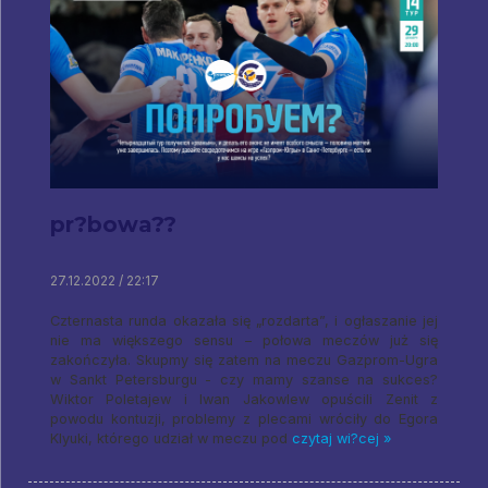
pr?bowa??
27.12.2022 / 22:17
Czternasta runda okazała się „rozdarta”, i ogłaszanie jej
nie ma większego sensu – połowa meczów już się
zakończyła. Skupmy się zatem na meczu Gazprom-Ugra
w Sankt Petersburgu - czy mamy szanse na sukces?
Wiktor Poletajew i Iwan Jakowlew opuścili Zenit z
powodu kontuzji, problemy z plecami wróciły do ​​Egora
Klyuki, którego udział w meczu pod
czytaj wi?cej »