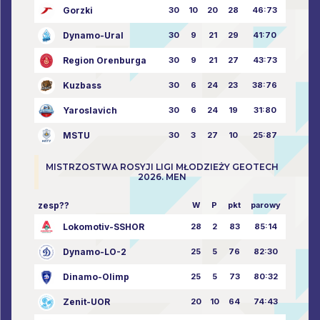
Gorzki
30
10
20
28
46:73
Dynamo-Ural
30
9
21
29
41:70
Region Orenburga
30
9
21
27
43:73
Kuzbass
30
6
24
23
38:76
Yaroslavich
30
6
24
19
31:80
MSTU
30
3
27
10
25:87
MISTRZOSTWA ROSYJI LIGI MŁODZIEŻY GEOTECH
2026. MEN
zesp??
W
P
pkt
parowy
Lokomotiv-SSHOR
28
2
83
85:14
Dynamo-LO-2
25
5
76
82:30
Dinamo-Olimp
25
5
73
80:32
Zenit-UOR
20
10
64
74:43