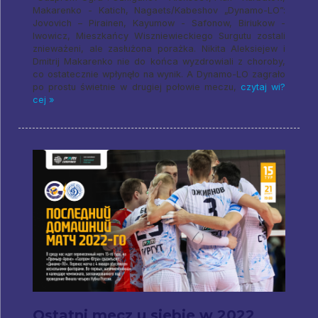
Makarenko - Katich, Nagaets/Kabeshov „Dynamo-LO”:
Jovovich – Pirainen, Kayumow - Safonow, Biriukow -
Iwowicz, Mieszkańcy Wiszniewieckiego Surgutu zostali
znieważeni, ale zasłużona porażka. Nikita Aleksiejew i
Dmitrij Makarenko nie do końca wyzdrowiali z choroby,
co ostatecznie wpłynęło na wynik. A Dynamo-LO zagrało
po prostu świetnie w drugiej połowie meczu,
czytaj wi?
cej »
Ostatni mecz u siebie w 2022