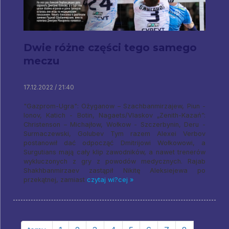
Dwie różne części tego samego
meczu
17.12.2022 / 21:40
"Gazprom-Ugra": Ożyganow – Szachbanmirzajew, Piun -
Ionov, Katich - Botin, Nagaets/Vlaskov „Zenith-Kazań”:
Christenson – Michajłow, Wołkow - Szczerbynin, Deru -
Surmaczewski, Golubev Tym razem Alexei Verbov
postanowił dać odpocząć Dmitrijowi Wołkowowi, a
Surgutians mają cały klip zawodników, a nawet trenerów
wykluczonych z gry z powodów medycznych. Rajab
Shakhbanmirzaev zastąpił Nikitę Aleksiejewa po
przekątnej, zamiast
czytaj wi?cej »