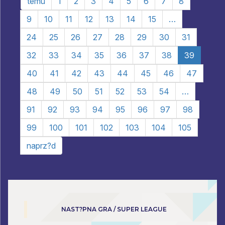
temu
1
2
3
4
5
6
7
8
9
10
11
12
13
14
15
…
24
25
26
27
28
29
30
31
32
33
34
35
36
37
38
39
40
41
42
43
44
45
46
47
48
49
50
51
52
53
54
…
91
92
93
94
95
96
97
98
99
100
101
102
103
104
105
naprz?d
NAST?PNA GRA / SUPER LEAGUE