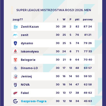
SUPER LEAGUE MISTRZOSTWA ROSJI 2026. MEN
zesp??
i
W
P
pkt
parowy
Zenit Kazan
30
28
2
82
87:24
zenit
30
25
5
76
81:21
dynamo
30
25
5
74
79:26
lokomotywa
30
24
6
71
77:33
Belogorie
30
21
9
64
70:40
Dinamo-LO
30
17
13
48
63:57
Jenisej
30
16
14
50
59:53
NOVA
30
16
14
47
62:58
Fakel
30
13
17
38
49:62
Gazprom-Yugra
30
12
18
34
45:63