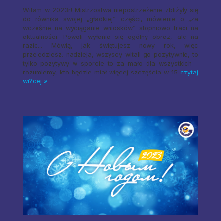
Witam w 2023r! Mistrzostwa niepostrzeżenie zbliżyły się
do równika swojej „gładkiej” części, mówienie o „za
wcześnie na wyciąganie wniosków” stopniowo traci na
aktualności. Powoli wyłania się ogólny obraz, ale na
razie... Mówią, jak świętujesz nowy rok, więc
przejedziesz. nadzieja, wszyscy witali go pozytywnie, to
tylko pozytywy w sporcie to za mało dla wszystkich -
rozumiemy, kto będzie miał więcej szczęścia w 15
czytaj
wi?cej »