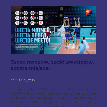
Sześć meczów, sześć zwycięstw,
szóste miejsce!
26.12.2022 / 17:13
Turniej u siebie W Młodzieżowej Lidze Siatkówki dla
YUKIOR stał się swego rodzaju sprawdzianem roszczeń
w bieżącym sezonie: jeśli jest cel, o który można walczyć
w finale 1-6 fotele (a przez ostatnie kilka sezonów
jesteśmy tam znanymi uczestnikami), trzeba było wygrać.