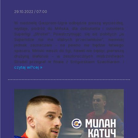
29.10.2022 / 07:00
W niedzielę Gazprom-Ugra odbędzie pieszą wycieczkę,
wydaje, podróż do Mińska, dla debiutanta i outsidera
Superligi „Stroitel”. Powstrzymując się od pobitych „w
Superlidze nie ma słabych przeciwników”, niemniej
jednak zaznaczam – na pewno nie będzie łatwego
spaceru. Miński weszli do ligi, nawet nie będąc pierwszą
drużyną Białorusi – w zeszłorocznych mistrzostwach
Stroitel przegrał w finale z Soligorskiem Szachtarem. i
czytaj wi?cej »