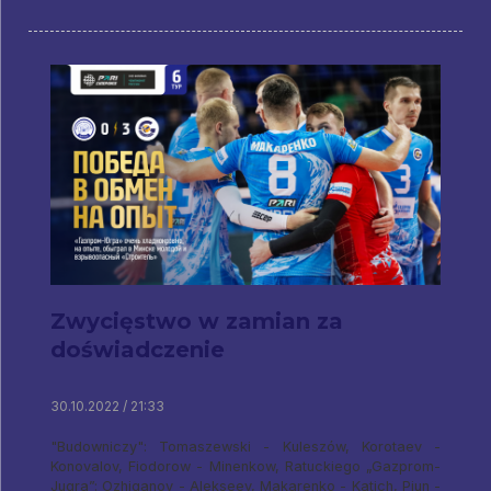
Zwycięstwo w zamian za
doświadczenie
30.10.2022 / 21:33
"Budowniczy": Tomaszewski - Kuleszów, Korotaev -
Konovalov, Fiodorow - Minenkow, Ratuckiego „Gazprom-
Jugra”: Ozhiganov - Alekseev, Makarenko - Katich, Piun -