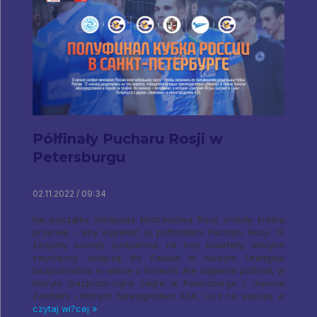
Półfinały Pucharu Rosji w
Petersburgu
02.11.2022 / 09:34
Na początku listopada Mistrzostwa Rosji zrobiły krótką
przerwę - aby wypełnić je półfinałami Pucharu Rosji. 12
Zespoły zostały podzielone na trzy kwartety, których
zwycięzcy dołączą do Fakela w Nowym Urengoju
bezpośrednio w walce o trofeum. Ale najpierw półfinał, w
którym Gazprom-Ugra zagra w Petersburgu z dwoma
Zenitami i Niżnym Nowogrodem ASK. Licz na sukces w
czytaj wi?cej »