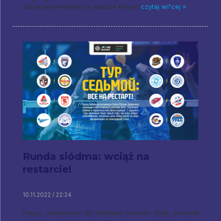
Zabieramy weteranów: pęczek Roman
czytaj wi?cej »
Runda siódma: wciąż na
restarcie!
10.11.2022 / 22:24
Pauza, awansował do półfinału Pucharu Rosji, pozwolił