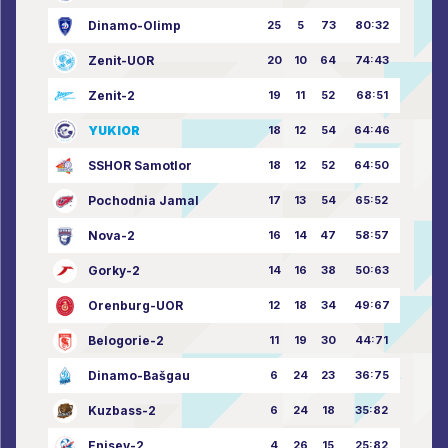
Dinamo-Olimp
25
5
73
80:32
Zenit-UOR
20
10
64
74:43
Zenit-2
19
11
52
68:51
YUKIOR
18
12
54
64:46
SSHOR Samotlor
18
12
52
64:50
Pochodnia Jamal
17
13
54
65:52
Nova-2
16
14
47
58:57
Gorky-2
14
16
38
50:63
Orenburg-UOR
12
18
34
49:67
Belogorie-2
11
19
30
44:71
Dinamo-Bašgau
6
24
23
36:75
Kuzbass-2
6
24
18
35:82
Enisey-2
4
26
15
25:82