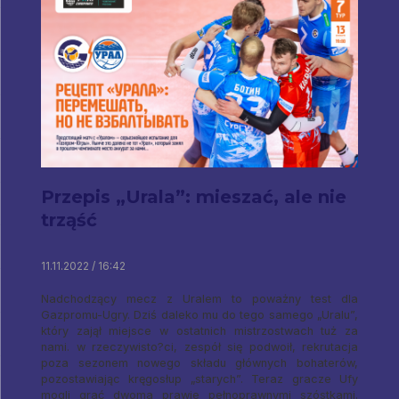
Przepis „Urala”: mieszać, ale nie
trząść
11.11.2022 / 16:42
Nadchodzący mecz z Uralem to poważny test dla
Gazpromu-Ugry. Dziś daleko mu do tego samego „Uralu”,
który zajął miejsce w ostatnich mistrzostwach tuż za
nami. w rzeczywisto?ci, zespół się podwoił, rekrutacja
poza sezonem nowego składu głównych bohaterów,
pozostawiając kręgosłup „starych”. Teraz gracze Ufy
mogli grać dwoma prawie pełnoprawnymi szóstkami.