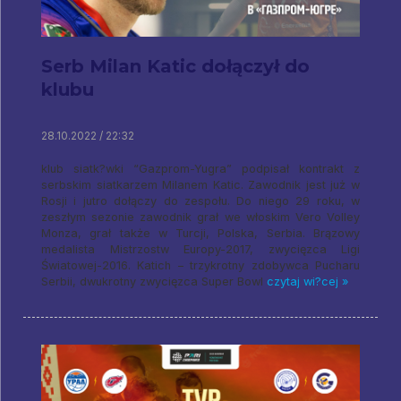
Serb Milan Katic dołączył do
klubu
28.10.2022 / 22:32
klub siatk?wki “Gazprom-Yugra” podpisał kontrakt z
serbskim siatkarzem Milanem Katic. Zawodnik jest już w
Rosji i jutro dołączy do zespołu. Do niego 29 roku, w
zeszłym sezonie zawodnik grał we włoskim Vero Volley
Monza, grał także w Turcji, Polska, Serbia. Brązowy
medalista Mistrzostw Europy-2017, zwycięzca Ligi
Światowej-2016. Katich – trzykrotny zdobywca Pucharu
Serbii, dwukrotny zwycięzca Super Bowl
czytaj wi?cej »