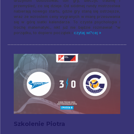
drużynom dostosować ton gry, uleczyć traumę i
przemyśleć, co się dzieje. Od siódmej rundy mistrzostwa
nabierają nowego startu, gdzie gry staną się ostrzejsze,
wraz ze wzrostem ceny wygranych w miarę przesuwania
się w górę siatki kalendarza. To czysta psychologia i
trochę matematyki., nikt już nie będzie rozmawiał: "w
porządku, to dopiero początek i
czytaj wi?cej »
Szkolenie Piotra