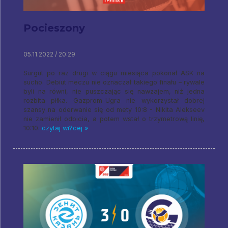
Pocieszony
05.11.2022 / 20:29
Surgut po raz drugi w ciągu miesiąca pokonał ASK na
sucho. Debiut meczu nie oznaczał takiego finału – rywale
byli na równi, nie puszczając się nawzajem, niż jedna
rozbita piłka. Gazprom-Ugra nie wykorzystał dobrej
szansy na oderwanie się od mety 10:8 - Nikita Alekseev
nie zamienił odbicia, a potem wstał o trzymetrową linię,
10:10.
czytaj wi?cej »