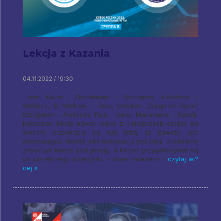
Lekcja z Kazania
04.11.2022 / 19:30
"Zenit Kazan": Christensen - Michajłow, A.Wołkow -
Wołwicz, D. Wołkow - Deru, Golubev „Gazprom-Ugra”:
Ozhiganov - Alekseev, Piun - Ionov, Makarenko - Katich,
Kabeshov Kiedy nawet jedna z najlepszych drużyn na
świecie przewraca się nad tobą, to zawsze jest
denerwujące. Nawet jeśli motywacja jest inna: chcieliśmy
zobaczyć nasze pod presją, a Kazań przygotowywał się
do jutrzejszego pojedynku z superzasadami z
czytaj wi?
cej »