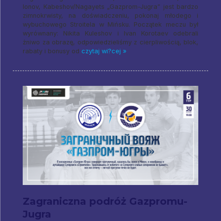
Ionov, Kabeshov/Nagayets „Gazprom-Jugra” jest bardzo
zimnokrwisty, na doświadczeniu, pokonaj młodego i
wybuchowego Stroitela w Mińsku. Początek meczu był
wyrównany: Nikita Kuleshov i Ivan Korotaev odebrali
żniwo za obrazę, odpowiedzieliśmy z cierpliwością, blok,
rabaty i bonusy od
czytaj wi?cej »
Zagraniczna podróż Gazpromu-
Jugra