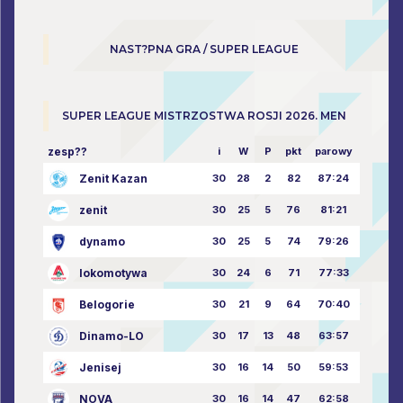
NAST?PNA GRA / SUPER LEAGUE
SUPER LEAGUE MISTRZOSTWA ROSJI 2026. MEN
zesp??
i
W
P
pkt
parowy
Zenit Kazan
30
28
2
82
87:24
zenit
30
25
5
76
81:21
dynamo
30
25
5
74
79:26
lokomotywa
30
24
6
71
77:33
Belogorie
30
21
9
64
70:40
Dinamo-LO
30
17
13
48
63:57
Jenisej
30
16
14
50
59:53
NOVA
30
16
14
47
62:58