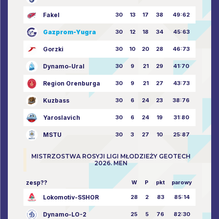
Fakel
30
13
17
38
49:62
Gazprom-Yugra
30
12
18
34
45:63
Gorzki
30
10
20
28
46:73
Dynamo-Ural
30
9
21
29
41:70
Region Orenburga
30
9
21
27
43:73
Kuzbass
30
6
24
23
38:76
Yaroslavich
30
6
24
19
31:80
MSTU
30
3
27
10
25:87
MISTRZOSTWA ROSYJI LIGI MŁODZIEŻY GEOTECH
2026. MEN
zesp??
W
P
pkt
parowy
Lokomotiv-SSHOR
28
2
83
85:14
Dynamo-LO-2
25
5
76
82:30