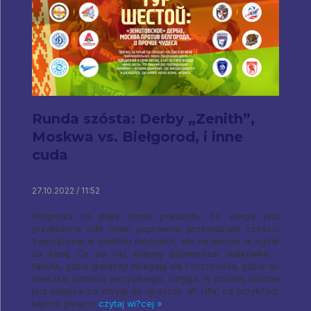
Runda szósta: Derby „Zenith”,
Moskwa vs. Biełgorod, i inne
cuda
27.10.2022 / 11:52
Prognoza na piątą rundę pokazała, że Vanga jest
przybliżona ode mnie: poprawnie przewidziało sześciu
zwycięzców w siedmiu meczach, ale na koncie w ogóle
za kasą. Co po raz kolejny potwierdza: siatkówka -
fabuła, gdzie gwiazdy zbiegają się i rozchodzą, gdzie on
mieszka, pomimo wszystkiego, intryga. W szóstej rundzie
jest miejsce na intrygi do igraszek. W Ufa, na przyk?ad,
będzie gorąco:
czytaj wi?cej »