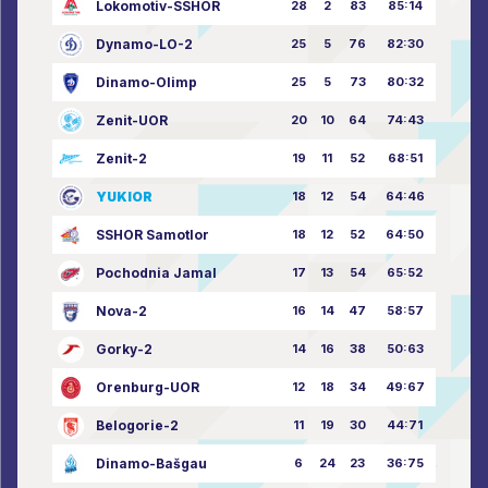
Lokomotiv-SSHOR
28
2
83
85:14
Dynamo-LO-2
25
5
76
82:30
Dinamo-Olimp
25
5
73
80:32
Zenit-UOR
20
10
64
74:43
Zenit-2
19
11
52
68:51
YUKIOR
18
12
54
64:46
SSHOR Samotlor
18
12
52
64:50
Pochodnia Jamal
17
13
54
65:52
Nova-2
16
14
47
58:57
Gorky-2
14
16
38
50:63
Orenburg-UOR
12
18
34
49:67
Belogorie-2
11
19
30
44:71
Dinamo-Bašgau
6
24
23
36:75