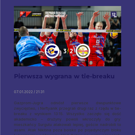
Pierwsza wygrana w tie-breaku
07.01.2022 / 21:31
Gazprom-Jugra odniósł pierwsze dwupunktowe
zwycięstwo, i Neftyanik przegrali drugi raz z rzędu w tie-
breaku z wynikiem 13:15. Wszystko zaczęło się dość
akademicko – drużyny powoli wkroczyły do ​​gry:
mieszkańcy Surgutu atakowali lepiej, goście nadrobili to
asami. Atak Nikitina poza boisko po pojedynczym bloku