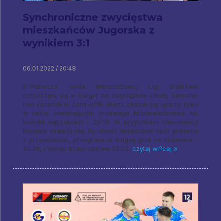
Synchroniczne zwycięstwa
mieszkańców Jugorska z
wynikiem 3:1
06.01.2022 / 20:48
6-Pierwsza runda Młodzieżowej Ligi Siatkówki
rozpoczęła się w Surgut od zwycięstwa szkoły Samotlor
nad kazańskim Zenit-UOR. Mecz okazał się uparty: tylko
w secie otwierającym przewaga Niżniewartowska nie
budziła wątpliwości - 25:14. W przyszłości mieszkańcy
Kazania znaleźli siłę, by stawić desperacki opór jednemu
z przywódców., przegrana w drugiej grze na huśtawce -
24:26, i biorąc trzeci zestaw 25:23.
czytaj wi?cej »