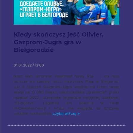
Kiedy skończysz jeść Olivier,
Gazprom-Jugra gra w
Biełgorodzie
01.01.2022 / 12:00
Nasz klub skromnie świętował Nowy Rok - i od razu
poleciał na kolejny mecz mistrzostw Rosji w Biełgorod.
Już 3 Styczeń Gazprom-Jugra wejdzie na teren nowej
areny na 10 000 miejsc, niezrozumiale „przeleciał” przez
mundial 2022, przeciwko legendzie rosyjskiej siatkówki
„Belogorye”. Legenda jest obecnie w fazie
rekonwalescencji i wcale nie wygląda na drużynę,
ostatnie mistrzostwa
czytaj wi?cej »