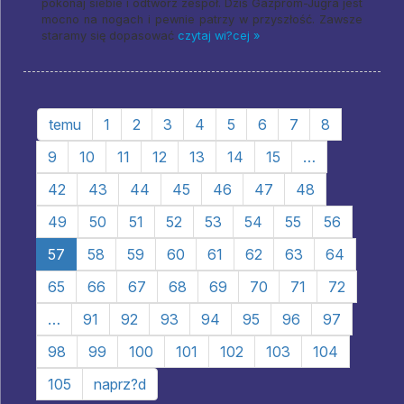
pokonaj siebie i odtwórz zespół. Dziś Gazprom-Jugra jest
mocno na nogach i pewnie patrzy w przyszłość. Zawsze
staramy się dopasować
czytaj wi?cej »
temu
1
2
3
4
5
6
7
8
9
10
11
12
13
14
15
…
42
43
44
45
46
47
48
49
50
51
52
53
54
55
56
57
58
59
60
61
62
63
64
65
66
67
68
69
70
71
72
…
91
92
93
94
95
96
97
98
99
100
101
102
103
104
105
naprz?d