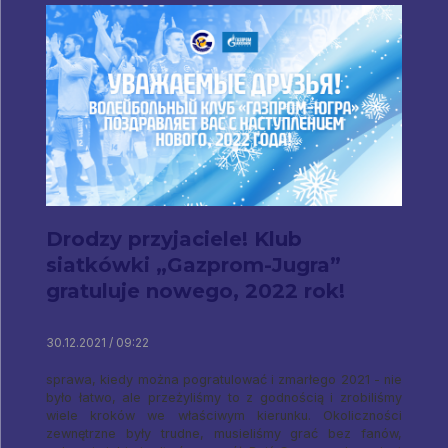
Drodzy przyjaciele! Klub
siatkówki „Gazprom-Jugra”
gratuluje nowego, 2022 rok!
30.12.2021 / 09:22
sprawa, kiedy można pogratulować i zmarłego 2021 - nie
było łatwo, ale przeżyliśmy to z godnością i zrobiliśmy
wiele kroków we właściwym kierunku. Okoliczności
zewnętrzne były trudne, musieliśmy grać bez fanów,