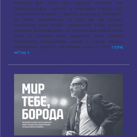
Pierwsza gra 2022 roku wyszedł nierówno dla
Gazpromu-Yugra, chociaż w pierwszym meczu były
szanse na przetrwanie i, najmniej, przeciągnij "Belogorie"
na równe zakończenie. Po tym, jak Ilya Kovalev
zaatakował poza boisko, gospodarze mogli uzyskać
podwójną przewagę (4:8), ale Al Khachdadi dostał się do
sieci. Po pokazie wideo wygranym przez Rafaela
Khabibullina, Belgorodianie wpadli w szereg błędów,
umożliwienie gościom wyrównania punktów (11:11)
czytaj
wi?cej »