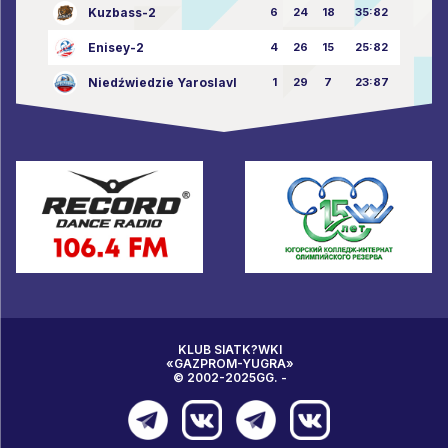
Kuzbass-2
6
24
18
35:82
Enisey-2
4
26
15
25:82
Niedźwiedzie Yaroslavl
1
29
7
23:87
KLUB SIATK?WKI
«GAZPROM-YUGRA»
© 2002-2025GG. -