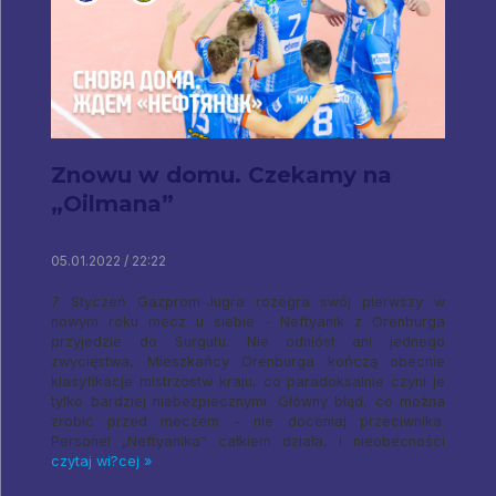
Znowu w domu. Czekamy na
„Oilmana”
05.01.2022 / 22:22
7 Styczeń Gazprom-Jugra rozegra swój pierwszy w
nowym roku mecz u siebie - Neftyanik z Orenburga
przyjedzie do Surgutu. Nie odniósł ani jednego
zwycięstwa, Mieszkańcy Orenburga kończą obecnie
klasyfikacje mistrzostw kraju, co paradoksalnie czyni je
tylko bardziej niebezpiecznymi. Główny błąd, co można
zrobić przed meczem - nie doceniaj przeciwnika.
Personel „Neftyanika” całkiem działa, i nieobecności
czytaj wi?cej »