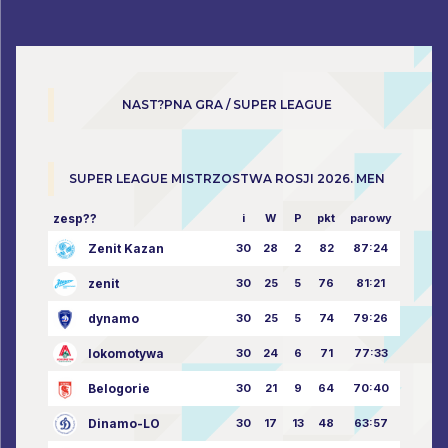
NAST?PNA GRA / SUPER LEAGUE
SUPER LEAGUE MISTRZOSTWA ROSJI 2026. MEN
zesp??
i
W
P
pkt
parowy
Zenit Kazan
30
28
2
82
87:24
zenit
30
25
5
76
81:21
dynamo
30
25
5
74
79:26
lokomotywa
30
24
6
71
77:33
Belogorie
30
21
9
64
70:40
Dinamo-LO
30
17
13
48
63:57