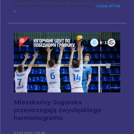
Łukaszenki i późniejszy błąd Botina na rurze oznaczały
pierwszą znaczącą przewagę gospodarzy -
czytaj wi?cej
»
Mieszkańcy Jugorska
przestrzegają zwycięskiego
harmonogramu
07.01.2022 / 20:45