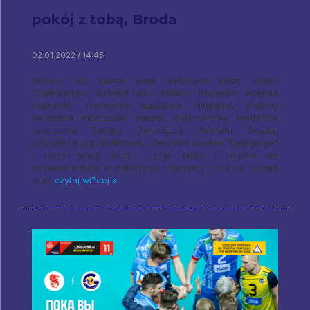
pokój z tobą, Broda
02.01.2022 / 14:45
Miniony rok zabrał wielu wybitnych ludzi, Vadim
Chamuttskikh odszedł jako ostatni, Rosyjska legenda
siatkówki. Trzykrotny medalista olimpijski, srebrny
medalista mistrzostw świata, czterokrotny medalista
mistrzostw Europy, Zwycięzca Pucharu Świata,
Zwycięzca Ligi Światowej, wieloletni kapitan "Belogorye"
i reprezentacji Rosji - jego tytuły i regalia nie
odzwierciedlają w pełni jego charyzmy i roli na stronie
oraz
czytaj wi?cej »