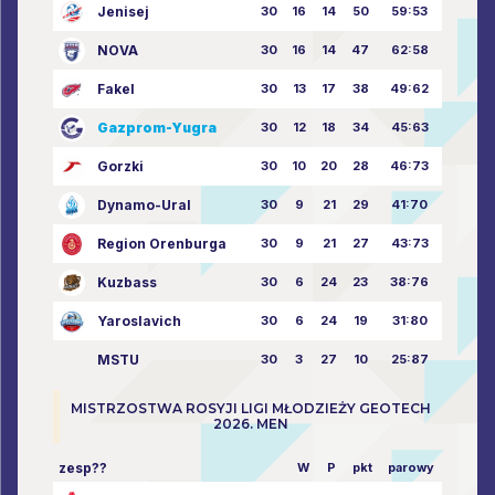
Jenisej
30
16
14
50
59:53
NOVA
30
16
14
47
62:58
Fakel
30
13
17
38
49:62
Gazprom-Yugra
30
12
18
34
45:63
Gorzki
30
10
20
28
46:73
Dynamo-Ural
30
9
21
29
41:70
Region Orenburga
30
9
21
27
43:73
Kuzbass
30
6
24
23
38:76
Yaroslavich
30
6
24
19
31:80
MSTU
30
3
27
10
25:87
MISTRZOSTWA ROSYJI LIGI MŁODZIEŻY GEOTECH
2026. MEN
zesp??
W
P
pkt
parowy