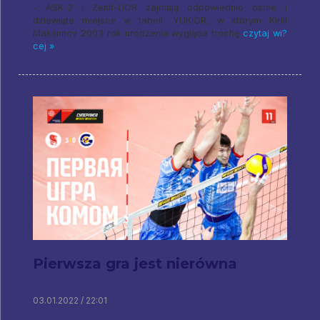
- ASK-2 i Zenit-UOR zajmują odpowiednio ósme i
dziewiąte miejsce w tabeli. YUKIOR, w którym Kirill
Maksimov 2003 rok urodzenia wygląda trochę
czytaj wi?
cej »
Pierwsza gra jest nierówna
03.01.2022 / 22:01