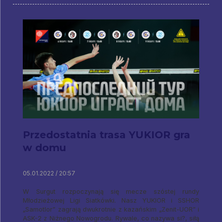
Przedostatnia trasa YUKIOR gra
w domu
05.01.2022 / 20:57
W Surgut rozpoczynają się mecze szóstej rundy
Młodzieżowej Ligi Siatkówki. Nasz YUKIOR i SSHOR
„Samotlor” zagrają dwukrotnie z kazańskim „Zenit-UOR” i
ASK-2 z Niżnego Nowogrodu. Rywale, co nazywa si?, siłą