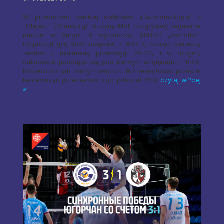
W przeddzień wielkiej siatkówki „Gazprom-Jugra” –
"Olejarz" (Orenburg) Drużyny MVL rozgrywały regularne
mecze w Surgut 6 wycieczka. SSHOR „Samotlor”
rozpoczął grę dość ociężale z ASK-2, biorąc pierwszy
zestaw z minimalną przewagą, 25:23, i w drugim,
całkowicie poddając się pod każdym względem”., 16:25.
Dopiero po tym zimnym deszczu Niżniewartowsk przestał
lekceważyć przeciwnika i go pokonał 25:8
czytaj wi?cej
»