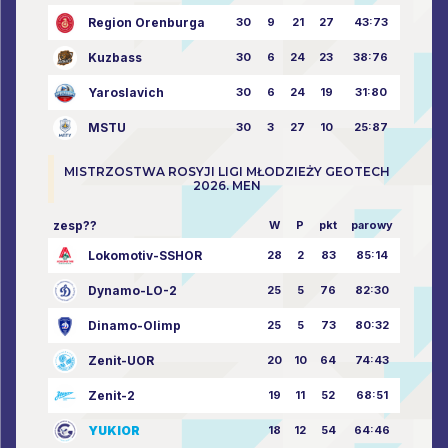
Region Orenburga
30
9
21
27
43:73
Kuzbass
30
6
24
23
38:76
Yaroslavich
30
6
24
19
31:80
MSTU
30
3
27
10
25:87
MISTRZOSTWA ROSYJI LIGI MŁODZIEŻY GEOTECH
2026. MEN
zesp??
W
P
pkt
parowy
Lokomotiv-SSHOR
28
2
83
85:14
Dynamo-LO-2
25
5
76
82:30
Dinamo-Olimp
25
5
73
80:32
Zenit-UOR
20
10
64
74:43
Zenit-2
19
11
52
68:51
YUKIOR
18
12
54
64:46