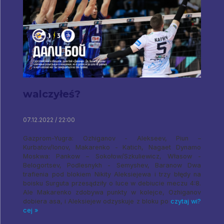
walczyłeś?
07.12.2022 / 22:00
Gazprom-Yugra: Ozhiganov - Alekseev, Piun –
Kurbatov/Ionov, Makarenko - Katich, Nagaet Dynamo
Moskwa: Pankow – Sokołow/Szkuliewicz, Własow -
Belogortsev, Podlesnykh - Semyshev, Baranow Dwa
trafienia pod blokiem Nikity Aleksiejewa i trzy błędy na
boisku Surguta przesądziły o luce w debiucie meczu 4:8.
Ale Makarenko zdobywa punkty w kolejce, Ozhiganov
dobiera asa, i Aleksiejew odzyskuje z bloku po
czytaj wi?
cej »