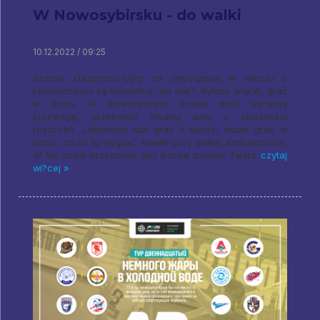
W Nowosybirsku - do walki
10.12.2022 / 09:25
Szanse Gazpromu-Ugry na zwycięstwo w meczu z
Lokomotiwem są niewielkie, ale maj?. Byłoby więcej, grać
w domu. W Nowosybirsku trzeba mieć wyraźną
przewagę, przekonać lokalną aurę o słuszności
roszczeń. Lokomotiv lubi grać u siebie, może grać w
domu, może tu wygrać. Nawet przy pełnej ambulatorium.
W tej chwili przeciwnik jest trochę dziwny: Twarz
czytaj
wi?cej »