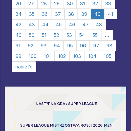
26
27
28
29
30
31
32
33
34
35
36
37
38
39
40
41
42
43
44
45
46
47
48
49
50
51
52
53
54
55
…
91
92
93
94
95
96
97
98
99
100
101
102
103
104
105
naprz?d
NAST?PNA GRA / SUPER LEAGUE
SUPER LEAGUE MISTRZOSTWA ROSJI 2026. MEN