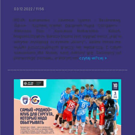
03.12.2022 / 11:56
NOVA: Łukianenko - Litwinow, Lyamin - Bezkrwawy,
Żukow - Szpilew, Eremin. Gazprom-Yugra: Ozhiganov -
Alekseev, Piun - Kurbatow, Makarenko - Katich,
Nagaets/Dyakov. Bardzo trudno jest wygrać mecz, jeśli w
witrynie występują oczywiste „dziury”., żadne heroiczne
wysiłki poszczególnych graczy nie wystarczą. Z całym
szacunkiem dla Nowej, sami daliśmy grę. Zacznijmy od
pierwszego zestawu, w którym oni
czytaj wi?cej »