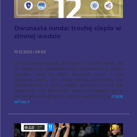
Dwunasta runda: trochę ciepła w
zimnej wodzie
10.12.2022 / 09:00
12-tura odbywa się jak „na miejscu”, w dzień wolny, ale
ze względu na poprzednią trasę zaklinowaną w środku
tygodnia, wziął na siebie wszystkie koszty z tym
związane: Szybki ruch, zmięty trening, uniwersalny tryb
walizki. Biznes, w og?le,, zwykły, ale dobry, co nie jest
systemowe. Jaki jest wynik? Jedna pryncypialna gra w
Kemerowie, kilka gorących starć w piwnicy, trochę
czytaj
wi?cej »