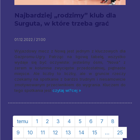
Najbardziej „rodzimy” klub dla
Surguta, w które trzeba grać
01.12.2022 / 21:00
Wyjazdowy mecz z Nową jest jednym z kluczowych dla
Gazpromu-Ugry. Patrząc na ligową tabelę, wszystko
wydaje się być oczywiste: jesteśmy ósmi, "Nova" z
zerem w kolumnie zwycięstw przedostatniej, piętnaste
miejsce. Ale liczby to liczby, ale w gruncie rzeczy
czekamy na spotkanie z bardzo trudnym i niesamowicie
zmotywowanym przeciwnikiem do wygrania. Kluczem do
tego spotkania jest
czytaj wi?cej »
temu
1
2
3
4
5
6
7
8
9
10
11
12
13
14
15
…
25