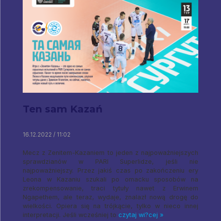
Ten sam Kazań
16.12.2022 / 11:02
Mecz z Zenitem-Kazaniem to jeden z najpoważniejszych
sprawdzianów w PARI Superlidze, jeśli nie
najpoważniejszy. Przez jakiś czas po zakończeniu ery
Leona w Kazaniu szukali po omacku ​​sposobów na
zrekompensowanie, traci tytuły nawet z Erwinem
Ngapethem, ale teraz, wydaje, znalazł nową drogę do
wielkości. Opiera się na trójkącie, tylko w nieco innej
interpretacji. Jeśli wcześniej to
czytaj wi?cej »