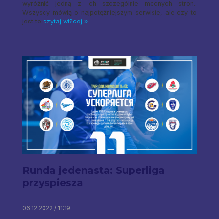
wyróżnić jedną z ich szczególnie mocnych stron..
Wszyscy mówią o najpotężniejszym serwisie, ale czy to
jest to
czytaj wi?cej »
Runda jedenasta: Superliga
przyspiesza
06.12.2022 / 11:19