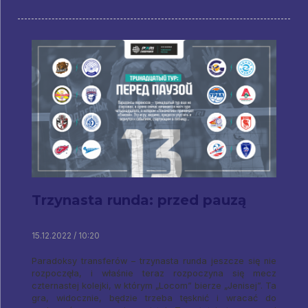
Trzynasta runda: przed pauzą
15.12.2022 / 10:20
Paradoksy transferów – trzynasta runda jeszcze się nie
rozpoczęła, i właśnie teraz rozpoczyna się mecz
czternastej kolejki, w którym „Locom” bierze „Jenisej”. Ta
gra, widocznie, będzie trzeba tęsknić i wracać do