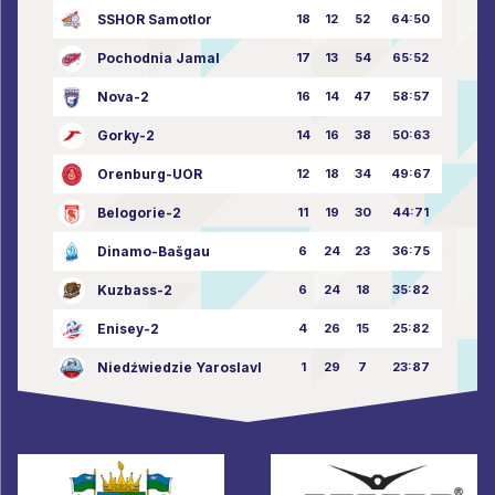
SSHOR Samotlor
18
12
52
64:50
Pochodnia Jamal
17
13
54
65:52
Nova-2
16
14
47
58:57
Gorky-2
14
16
38
50:63
Orenburg-UOR
12
18
34
49:67
Belogorie-2
11
19
30
44:71
Dinamo-Bašgau
6
24
23
36:75
Kuzbass-2
6
24
18
35:82
Enisey-2
4
26
15
25:82
Niedźwiedzie Yaroslavl
1
29
7
23:87