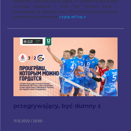
wydarzeń, zaczyna się w piątek. To ostatnia trasa przed
przerwą, związane z Final Four Pucharu Rosji, i
przedostatni w ubiegłym roku. Mieszkańcy Kemerowa nie
powinni mieć problemów
czytaj wi?cej »
przegrywający, być dumny z
11.12.2022 / 20:50