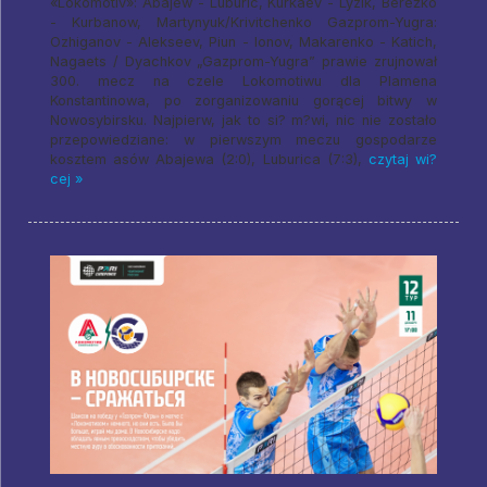
«Lokomotiv»: Abajew - Luburic, Kurkaev - Lyzik, Bereżko
- Kurbanow, Martynyuk/Krivitchenko Gazprom-Yugra:
Ozhiganov - Alekseev, Piun - Ionov, Makarenko - Katich,
Nagaets / Dyachkov „Gazprom-Yugra” prawie zrujnował
300. mecz na czele Lokomotiwu dla Plamena
Konstantinowa, po zorganizowaniu gorącej bitwy w
Nowosybirsku. Najpierw, jak to si? m?wi, nic nie zostało
przepowiedziane: w pierwszym meczu gospodarze
kosztem asów Abajewa (2:0), Luburica (7:3),
czytaj wi?
cej »