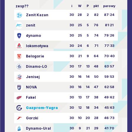
zesp??
i
W
P
pkt
parowy
Zenit Kazan
30
28
2
82
87:24
zenit
30
25
5
76
81:21
dynamo
30
25
5
74
79:26
lokomotywa
30
24
6
71
77:33
Belogorie
30
21
9
64
70:40
Dinamo-LO
30
17
13
48
63:57
Jenisej
30
16
14
50
59:53
NOVA
30
16
14
47
62:58
Fakel
30
13
17
38
49:62
Gazprom-Yugra
30
12
18
34
45:63
Gorzki
30
10
20
28
46:73
Dynamo-Ural
30
9
21
29
41:70