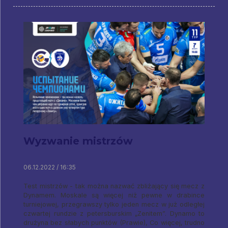
Wyzwanie mistrzów
06.12.2022 / 16:35
Test mistrzów - tak można nazwać zbliżający się mecz z
Dynamem. Moskale są więcej niż pewne w drabince
turniejowej, przegrawszy tylko jeden mecz w już odległej
czwartej rundzie z petersburskim „Zenitem”. Dynamo to
drużyna bez słabych punktów (Prawie), Co więcej, trudno