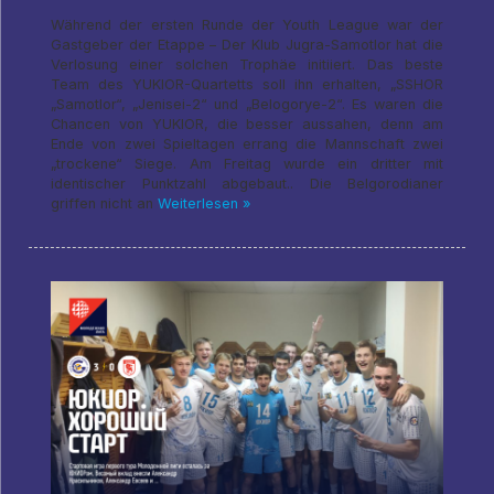
Während der ersten Runde der Youth League war der
Gastgeber der Etappe – Der Klub Jugra-Samotlor hat die
Verlosung einer solchen Trophäe initiiert. Das beste
Team des YUKIOR-Quartetts soll ihn erhalten, „SSHOR
„Samotlor“, „Jenisei-2“ und „Belogorye-2“. Es waren die
Chancen von YUKIOR, die besser aussahen, denn am
Ende von zwei Spieltagen errang die Mannschaft zwei
„trockene“ Siege. Am Freitag wurde ein dritter mit
identischer Punktzahl abgebaut.. Die Belgorodianer
griffen nicht an
Weiterlesen »