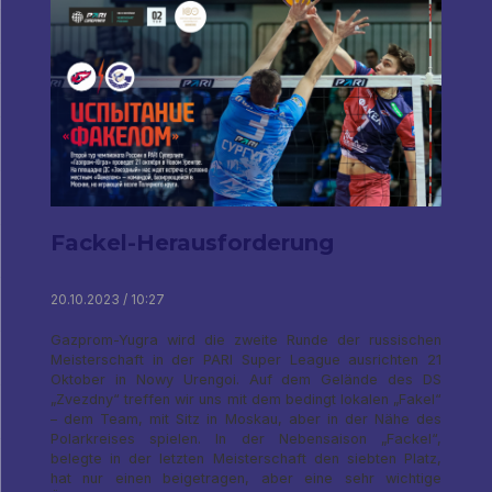
Fackel-Herausforderung
20.10.2023 / 10:27
Gazprom-Yugra wird die zweite Runde der russischen
Meisterschaft in der PARI Super League ausrichten 21
Oktober in Nowy Urengoi. Auf dem Gelände des DS
„Zvezdny“ treffen wir uns mit dem bedingt lokalen „Fakel“
– dem Team, mit Sitz in Moskau, aber in der Nähe des
Polarkreises spielen. In der Nebensaison „Fackel“,
belegte in der letzten Meisterschaft den siebten Platz,
hat nur einen beigetragen, aber eine sehr wichtige