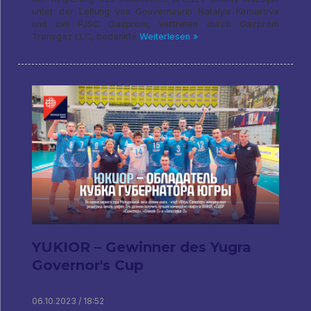
unter der Leitung von Gouverneurin Natalya Komarova
und bei PJSC Gazprom, vertreten durch Gazprom
Transgaz LLC, bedankte
Weiterlesen »
YUKIOR – Gewinner des Yugra
Governor's Cup
06.10.2023 / 18:52