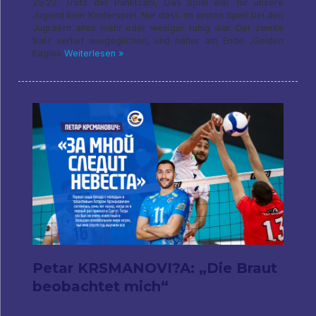
25:22. Trotz der Punktzahl, Das Spiel war für unsere
Jugend kein Kinderspiel. Nur dass im ersten Spiel bei den
Jugraern alles mehr oder weniger ruhig war. Der zweite
Satz verlief ausgeglichen, und näher am Ende „Golden
Eagles
Weiterlesen »
Petar KRSMANOVI?A: „Die Braut
beobachtet mich“