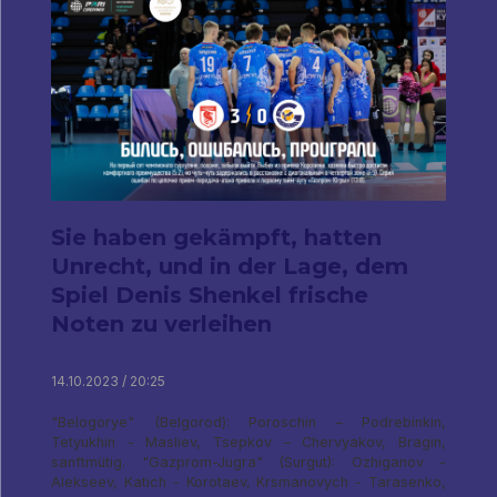
Sie haben gekämpft, hatten
Unrecht, und in der Lage, dem
Spiel Denis Shenkel frische
Noten zu verleihen
14.10.2023 / 20:25
"Belogorye" (Belgorod): Poroschin – Podrebinkin,
Tetyukhin - Masliev, Tsepkov – Chervyakov, Bragin,
sanftmütig. "Gazprom-Jugra" (Surgut): Ozhiganov -
Alekseev, Katich - Korotaev, Krsmanovych - Tarasenko,