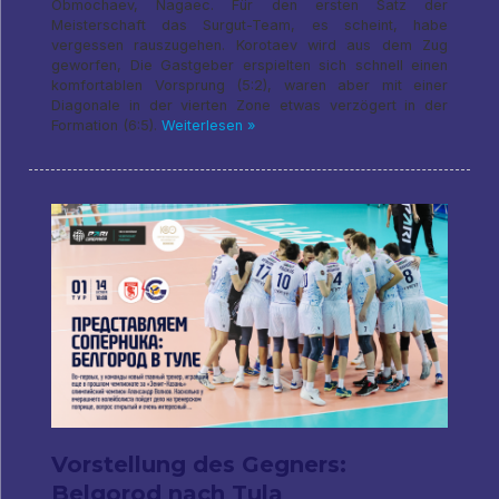
Obmochaev, Nagaec. Für den ersten Satz der
Meisterschaft das Surgut-Team, es scheint, habe
vergessen rauszugehen. Korotaev wird aus dem Zug
geworfen, Die Gastgeber erspielten sich schnell einen
komfortablen Vorsprung (5:2), waren aber mit einer
Diagonale in der vierten Zone etwas verzögert in der
Formation (6:5).
Weiterlesen »
Vorstellung des Gegners:
Belgorod nach Tula