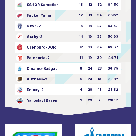
SSHOR Samotlor
18
12
52
64:50
Fackel Yamal
17
13
54
65:52
Nova-2
16
14
47
58:57
Gorky-2
14
16
38
50:63
Orenburg-UOR
12
18
34
49:67
Belogorie-2
11
19
30
44:71
Dinamo-Bašgau
6
24
23
36:75
Kuzbass-2
6
24
18
35:82
Enisey-2
4
26
15
25:82
Yaroslavl Bären
1
29
7
23:87