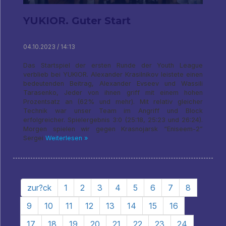
YUKIOR. Guter Start
04.10.2023 / 14:13
Das Startspiel der ersten Runde der Youth League
verblieb bei YUKIOR. Alexander Krasilnikov leistete einen
bedeutenden Beitrag, Alexander Evseev und Wassili
Tarasenko, Jeder von ihnen griff mit einem hohen
Prozentsatz an (62% und mehr). Mit relativ gleicher
Technik war unser Team im Angriff und Block
erfolgreicher. Spielergebnis 3:0 (25:18, 25:23 und 26:24).
Morgen spielen wir gegen Krasnojarsk “Eniseem-2”
Sergei
Weiterlesen »
zur?ck
1
2
3
4
5
6
7
8
9
10
11
12
13
14
15
16
17
18
19
20
21
22
23
24