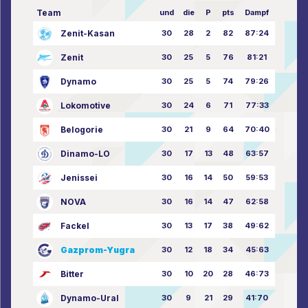
Team
und
die
P
pts
Dampf
Zenit-Kasan
30
28
2
82
87:24
Zenit
30
25
5
76
81:21
Dynamo
30
25
5
74
79:26
Lokomotive
30
24
6
71
77:33
Belogorie
30
21
9
64
70:40
Dinamo-LO
30
17
13
48
63:57
Jenissei
30
16
14
50
59:53
NOVA
30
16
14
47
62:58
Fackel
30
13
17
38
49:62
Gazprom-Yugra
30
12
18
34
45:63
Bitter
30
10
20
28
46:73
Dynamo-Ural
30
9
21
29
41:70