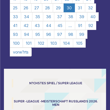
25
26
27
28
29
30
31
32
33
34
35
36
37
38
39
40
41
42
43
44
45
…
91
92
93
94
95
96
97
98
99
100
101
102
103
104
105
vorw?rts
N?CHSTES SPIEL / SUPER LEAGUE
SUPER -LEAGUE -MEISTERSCHAFT RUSSLANDS 2026.
MEN