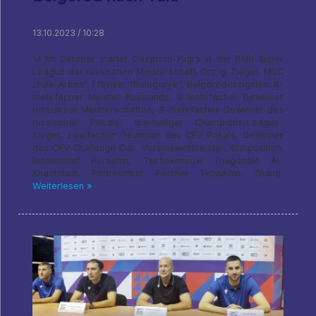
13.10.2023 / 10:28
14 Im Oktober startet Gazprom-Yugra in der PARI Super
League der russischen Meisterschaft. Ort: g. Ziegel, MSC
„Tula-Arena“ / Rivale: "Belogorye", Belgorod-Insignien: 8-
mehrfacher Meister Russlands, 9-mehrfacher Gewinner
russischer Meisterschaften, 8-mehrfacher Gewinner des
russischen Pokals, dreimaliger Champions-League-
Sieger, zweifacher Gewinner des CEV-Pokals, Gewinner
des CEV Challenge Cup, Vereinsweltmeister. Komposition:
Bindemittel Poroshin, Tschekmisow; Diagonale Al-
Khachdadi, Podrebinkin; Finisher Tetyukhin, Zhang,
Weiterlesen »