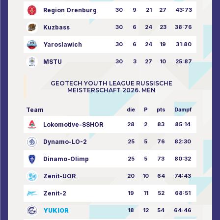
Region Orenburg
30
9
21
27
43:73
Kuzbass
30
6
24
23
38:76
Yaroslawich
30
6
24
19
31:80
MSTU
30
3
27
10
25:87
GEOTECH YOUTH LEAGUE RUSSISCHE
MEISTERSCHAFT 2026. MEN
Team
die
P
pts
Dampf
Lokomotive-SSHOR
28
2
83
85:14
Dynamo-LO-2
25
5
76
82:30
Dinamo-Olimp
25
5
73
80:32
Zenit-UOR
20
10
64
74:43
Zenit-2
19
11
52
68:51
YUKIOR
18
12
54
64:46