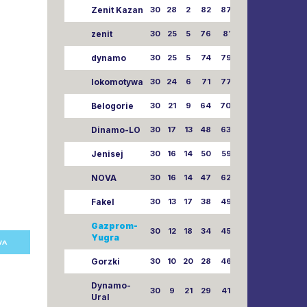
Zenit Kazan
30
28
2
82
87:24
zenit
30
25
5
76
81:21
dynamo
30
25
5
74
79:26
lokomotywa
30
24
6
71
77:33
Belogorie
30
21
9
64
70:40
Dinamo-LO
30
17
13
48
63:57
Jenisej
30
16
14
50
59:53
NOVA
30
16
14
47
62:58
Fakel
30
13
17
38
49:62
Gazprom-
30
12
18
34
45:63
Yugra
WA
Gorzki
30
10
20
28
46:73
Dynamo-
30
9
21
29
41:70
Ural