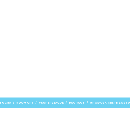
/
/
/
/
-UGRA
DOM GRY
SUPERLEAGUE
SURGUT
ROSYJSKI MISTRZOST