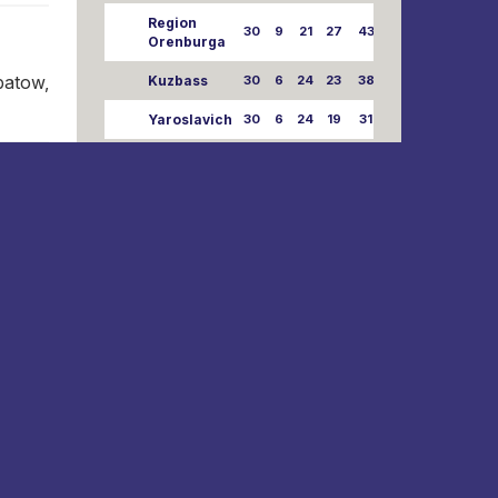
Region
30
9
21
27
43:73
Orenburga
batow,
Kuzbass
30
6
24
23
38:76
Yaroslavich
30
6
24
19
31:80
MSTU
30
3
27
10
25:87
pkow,
MISTRZOSTWA ROSYJI LIGI
MŁODZIEŻY GEOTECH 2026. MEN
zesp??
W
P
pkt
parowy
a była
eciwko
Lokomotiv-
28
2
83
85:14
orye i
SSHOR
wnika,
Dynamo-LO-
wojego
25
5
76
82:30
2
 linii
Dinamo-
25
5
73
80:32
Olimp
odań i
Zenit-UOR
20
10
64
74:43
j inny