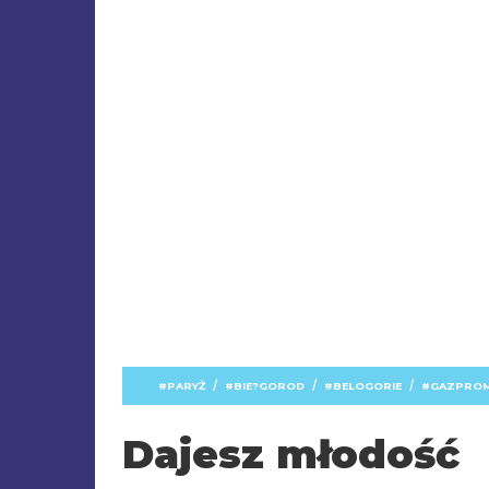
/
/
/
PARYŻ
BIE?GOROD
BELOGORIE
GAZPROM
Dajesz młodość