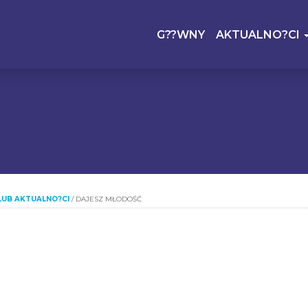
G??WNY
AKTUALNO?CI
LUB AKTUALNO?CI
/
DAJESZ MŁODOŚĆ