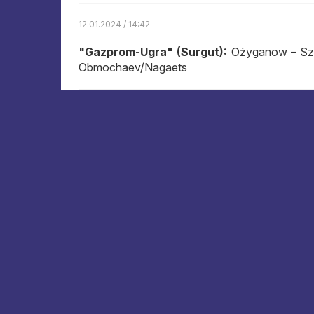
12.01.2024 / 14:42
"Gazprom-Ugra" (Surgut):
Ożyganow – Sza
Obmochaev/Nagaets
"Belogorye" (Bie?gorod):
Poroszyn – A
Bragina/Krotkowa
Wynik wszystkich trzech setów nie odpowi
wyrównana do samego końca 14:14 (Jedynie Sz
Tsepkovowi.) i, jak to si? m?wi, nie by?o ?a
znokautował Rodiczowa i Obmochajewa, 14:1
tym razem Czerwiakowa, 17:21, ale ostatec
imiennika Skvortsova, który wyszedł zamiast
wysiłków Krotkowa, 17:24. Maxim Kirillov, kt
Powracający Ozhiganov rozpoczął drugiego 
ponownie ustąpił miejsca Kirilłowowi. Tymcz