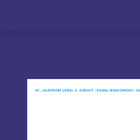
VC „GAZPROM UGRA» G. SURGUT
/
KANAŁ WIADOMOŚCI
/
K