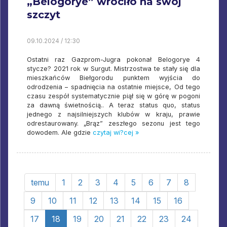
„Belogorye” wróciło na swój
szczyt
09.10.2024 / 12:30
Ostatni raz Gazprom-Jugra pokonał Belogorye 4
stycze? 2021 rok w Surgut. Mistrzostwa te stały się dla
mieszkańców Biełgorodu punktem wyjścia do
odrodzenia – spadnięcia na ostatnie miejsce, Od tego
czasu zespół systematycznie piął się w górę w pogoni
za dawną świetnością.. A teraz status quo, status
jednego z najsilniejszych klubów w kraju, prawie
odrestaurowany. „Brąz” zeszłego sezonu jest tego
dowodem. Ale gdzie
czytaj wi?cej »
temu
1
2
3
4
5
6
7
8
9
10
11
12
13
14
15
16
17
18
19
20
21
22
23
24