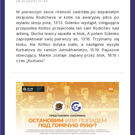
26.10.2024 / 17:33
W pierwszym secie równość zadrżała po wspaniałym
skręceniu Rodicheva w kotle na awaryjnej piłce po
wylaniu uboju pola, 13:13. Sidenko wystąpił, Ustępująca
przepustka Kirillov przejechała ten sam Rodichev nad
anteną, Słucha lewicy wpadła w blok, A potem Sidenko
zaprojektował swój pierwszy as, 13:16. Trzymamy się
bloku, Ale Kirillov dotyka siatki, a następnie wysyła
Kurbatova do ramion Julmukhametov, 15:19. Papazow
obiecujący, Markin zostaje złapany przez blok, 18:19 i
czas „Kuzbass”.