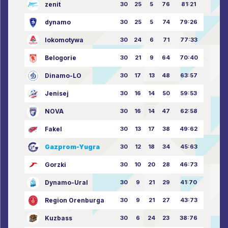
zenit
30
25
5
76
81:21
dynamo
30
25
5
74
79:26
lokomotywa
30
24
6
71
77:33
Belogorie
30
21
9
64
70:40
Dinamo-LO
30
17
13
48
63:57
Jenisej
30
16
14
50
59:53
NOVA
30
16
14
47
62:58
Fakel
30
13
17
38
49:62
Gazprom-Yugra
30
12
18
34
45:63
Gorzki
30
10
20
28
46:73
Dynamo-Ural
30
9
21
29
41:70
Region Orenburga
30
9
21
27
43:73
Kuzbass
30
6
24
23
38:76