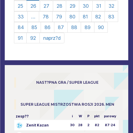
25
26
27
28
29
30
31
32
33
…
78
79
80
81
82
83
84
85
86
87
88
89
90
91
92
naprz?d
NAST?PNA GRA / SUPER LEAGUE
SUPER LEAGUE MISTRZOSTWA ROSJI 2026. MEN
zesp??
i
W
P
pkt
parowy
Zenit Kazan
30
28
2
82
87:24