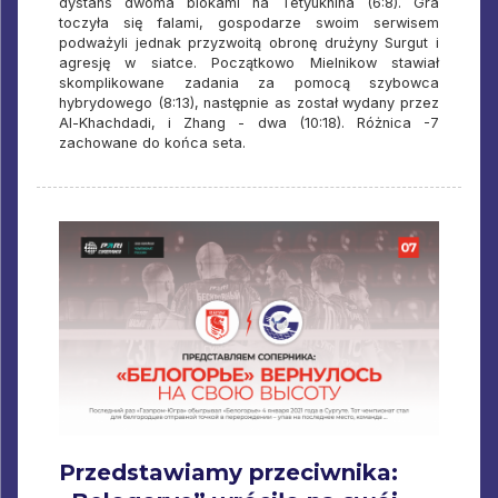
dystans dwoma blokami na Tetyukhina (6:8). Gra
toczyła się falami, gospodarze swoim serwisem
podważyli jednak przyzwoitą obronę drużyny Surgut i
agresję w siatce. Początkowo Mielnikow stawiał
skomplikowane zadania za pomocą szybowca
hybrydowego (8:13), następnie as został wydany przez
Al-Khachdadi, i Zhang - dwa (10:18). Różnica -7
zachowane do końca seta.
Przedstawiamy przeciwnika: