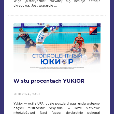
Więc „historycznie” rozwinął się. Istnieje dotacja
okręgowa, Jest wsparcie …
W stu procentach YUKIOR
28.10.2024 / 15:58
Yukior wrócił z UFA, gdzie poszła druga runda wstępnej
części mistrzostw rosyjskiej w lidze siatkówki
młodzieżowej. Nasi faceci dwukrotnie pokonali