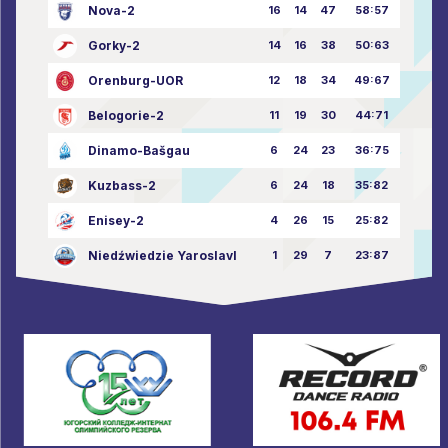
Nova-2
16
14
47
58:57
Gorky-2
14
16
38
50:63
Orenburg-UOR
12
18
34
49:67
Belogorie-2
11
19
30
44:71
Dinamo-Bašgau
6
24
23
36:75
Kuzbass-2
6
24
18
35:82
Enisey-2
4
26
15
25:82
Niedźwiedzie Yaroslavl
1
29
7
23:87