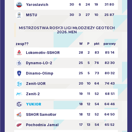
Yaroslavich
30
6
24
19
31:80
MSTU
30
3
27
10
25:87
MISTRZOSTWA ROSYJI LIGI MŁODZIEŻY GEOTECH
2026. MEN
zesp??
W
P
pkt
parowy
Lokomotiv-SSHOR
28
2
83
85:14
Dynamo-LO-2
25
5
76
82:30
Dinamo-Olimp
25
5
73
80:32
Zenit-UOR
20
10
64
74:43
Zenit-2
19
11
52
68:51
YUKIOR
18
12
54
64:46
SSHOR Samotlor
18
12
52
64:50
Pochodnia Jamal
17
13
54
65:52