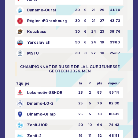
Dynamo-Oural
30
9
21
29
41:70
Région d'Orenbourg
30
9
21
27
43:73
Kouzbass
30
6
24
23
38:76
Yaroslavich
30
6
24
19
31:80
MSTU
30
3
27
10
25:87
CHAMPIONNAT DE RUSSIE DE LA LIGUE JEUNESSE
GEOTECH 2026. MEN
?quipe
la
P
pts
vapeur
Lokomotiv-SSHOR
28
2
83
85:14
Dinamo-LO-2
25
5
76
82:30
Dinamo-Olimp
25
5
73
80:32
Zenit-UOR
20
10
64
74:43
Zenit-2
19
11
52
68:51