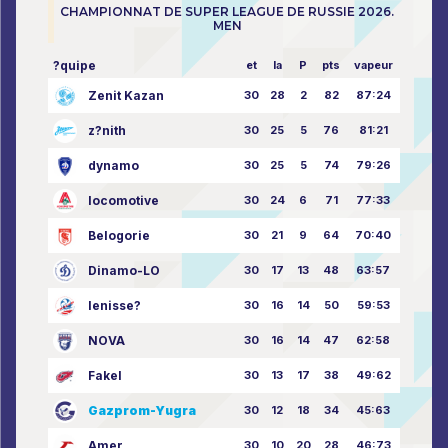
CHAMPIONNAT DE SUPER LEAGUE DE RUSSIE 2026.
MEN
?quipe
et
la
P
pts
vapeur
Zenit Kazan
30
28
2
82
87:24
z?nith
30
25
5
76
81:21
dynamo
30
25
5
74
79:26
locomotive
30
24
6
71
77:33
Belogorie
30
21
9
64
70:40
Dinamo-LO
30
17
13
48
63:57
Ienisse?
30
16
14
50
59:53
NOVA
30
16
14
47
62:58
Fakel
30
13
17
38
49:62
Gazprom-Yugra
30
12
18
34
45:63
Amer
30
10
20
28
46:73