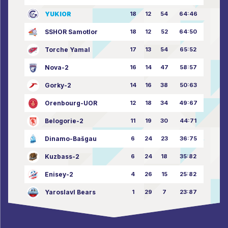
YUKIOR
18
12
54
64:46
SSHOR Samotlor
18
12
52
64:50
Torche Yamal
17
13
54
65:52
Nova-2
16
14
47
58:57
Gorky-2
14
16
38
50:63
Orenbourg-UOR
12
18
34
49:67
Belogorie-2
11
19
30
44:71
Dinamo-Bašgau
6
24
23
36:75
Kuzbass-2
6
24
18
35:82
Enisey-2
4
26
15
25:82
Yaroslavl Bears
1
29
7
23:87