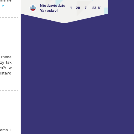
inarne
j »
Niedźwiedzie
1
29
7
23:87
Yaroslavl
 znane
zy tak
wa?: w
zosta?o
namo i