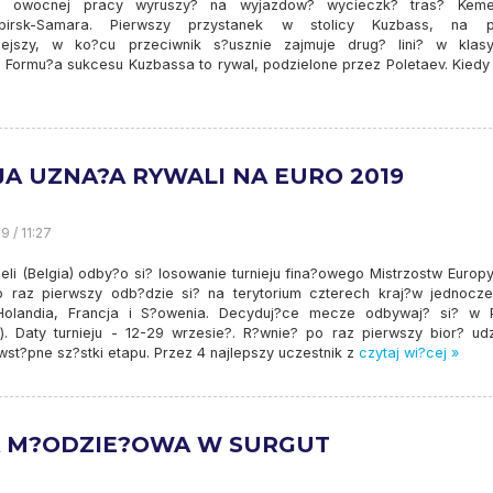
iu owocnej pracy wyruszy? na wyjazdow? wycieczk? tras? Kem
birsk-Samara. Pierwszy przystanek w stolicy Kuzbass, na p
niejszy, w ko?cu przeciwnik s?usznie zajmuje drug? lini? w klasyf
 Formu?a sukcesu Kuzbassa to rywal, podzielone przez Poletaev. Kiedy
JA UZNA?A RYWALI NA EURO 2019
9 / 11:27
eli (Belgia) odby?o si? losowanie turnieju fina?owego Mistrzostw Europ
o raz pierwszy odb?dzie si? na terytorium czterech kraj?w jednocze
 Holandia, Francja i S?owenia. Decyduj?ce mecze odbywaj? si? w 
a). Daty turnieju - 12-29 wrzesie?. R?wnie? po raz pierwszy bior? ud
wst?pne sz?stki etapu. Przez 4 najlepszy uczestnik z
czytaj wi?cej »
A M?ODZIE?OWA W SURGUT