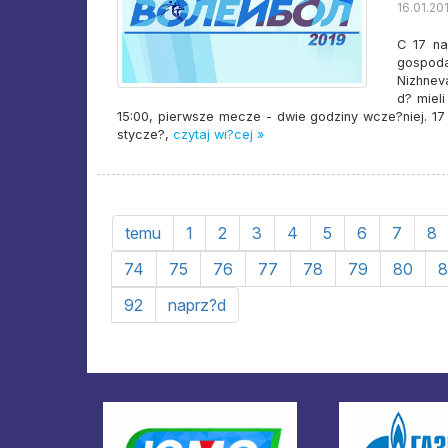
16.01.201
C 17 na
gospoda
Nizhneva
d? miel
15:00, pierwsze mecze - dwie godziny wcze?niej. 17 
stycze?,
czytaj wi?cej »
temu
1
2
3
4
5
6
7
8
74
75
76
77
78
79
80
8
92
naprz?d