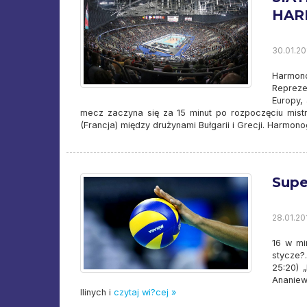
HAR
30.01.20
Harmono
Repreze
Europy,
mecz zaczyna się za 15 minut po rozpoczęciu mist
(Francja) między drużynami Bułgarii i Grecji. Harmo
Supe
28.01.20
16 w min
stycze?.
25:20) 
Ananiew
Ilinych i
czytaj wi?cej »