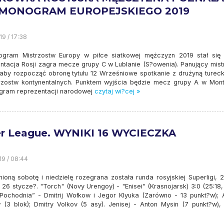
MONOGRAM EUROPEJSKIEGO 2019
19 / 17:38
gram Mistrzostw Europy w piłce siatkowej mężczyzn 2019 stał się 
ntacja Rosji zagra mecze grupy C w Lublanie (S?owenia). Panujący mist
 aby rozpocząć obronę tytułu 12 Wrześniowe spotkanie z drużyną tureck
rzostw kontynentalnych. Punktem wyjścia będzie mecz grupy A w Montp
nogram reprezentacji narodowej
czytaj wi?cej »
r League. WYNIKI 16 WYCIECZKA
19 / 08:44
ioną sobotę i niedzielę rozegrana została runda rosyjskiej Superligi, 
 26 stycze?. "Torch" (Novy Urengoy) - "Enisei" (Krasnojarsk) 3:0 (25:18,
„Pochodnia” - Dmitrij Wołkow i Jegor Klyuka (Zarówno - 13 punkt?w); A
 (3 blok); Dmitry Volkov (5 asy). Jenisej - Anton Mysin (7 punkt?w), D