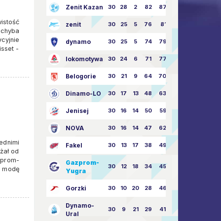
Zenit Kazan
30
28
2
82
87:24
istość
zenit
30
25
5
76
81:21
 chyba
cyjnie
dynamo
30
25
5
74
79:26
sset -
lokomotywa
30
24
6
71
77:33
Belogorie
30
21
9
64
70:40
Dinamo-LO
30
17
13
48
63:57
Jenisej
30
16
14
50
59:53
NOVA
30
16
14
47
62:58
ednimi
Fakel
30
13
17
38
49:62
żał od
zprom-
Gazprom-
30
12
18
34
45:63
a modę
Yugra
Gorzki
30
10
20
28
46:73
Dynamo-
30
9
21
29
41:70
Ural