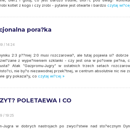
ne, bierz i gotuj, co jest bardzo trudne, bior?c pod uwag? kontrkul
bi kotlet z kogo i czy zrobi - pytanie jest otwarte i bardzo
czytaj wi?ce
cjonalna pora?ka
9 / 14:24
wyniku 2:3 p??niej 2:0 musi rozczarowa?, ale tutaj pojawia si? dobrze
 zwi?zane z wype?nieniem szklanki - czy jest ona w po?owie pe?na, c
sta? Atak "Gazpromu-Jugry" w ostatnich trzech setach rozczaro
sto?ci, nie by?o niezawodnej przek?tnej, w centrum absolutnie nic nie 
dwie gry pokaza?y, co
czytaj wi?cej »
IZYT? POLETAEWA I CO
9 / 19:25
m-Jugra w dobrych nastrojach po zwyci?stwie nad sto?ecznym Dy