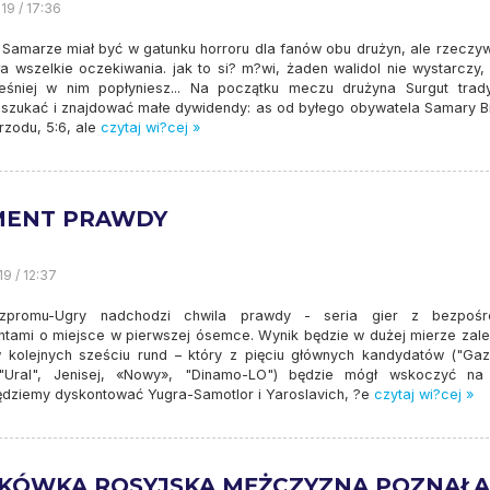
19 / 17:36
Samarze miał być w gatunku horroru dla fanów obu drużyn, ale rzeczyw
ła wszelkie oczekiwania. jak to si? m?wi, żaden walidol nie wystarczy,
śniej w nim popłyniesz... Na początku meczu drużyna Surgut trady
 szukać i znajdować małe dywidendy: as od byłego obywatela Samary Bi
zodu, 5:6, ale
czytaj wi?cej »
ENT PRAWDY
19 / 12:37
zpromu-Ugry nadchodzi chwila prawdy - seria gier z bezpośr
ntami o miejsce w pierwszej ósemce. Wynik będzie w dużej mierze zale
 kolejnych sześciu rund – który z pięciu głównych kandydatów ("Ga
 "Ural", Jenisej, «Nowy», "Dinamo-LO") będzie mógł wskoczyć n
ędziemy dyskontować Yugra-Samotlor i Yaroslavich, ?e
czytaj wi?cej »
TKÓWKA ROSYJSKA MĘŻCZYZNA POZNAŁA