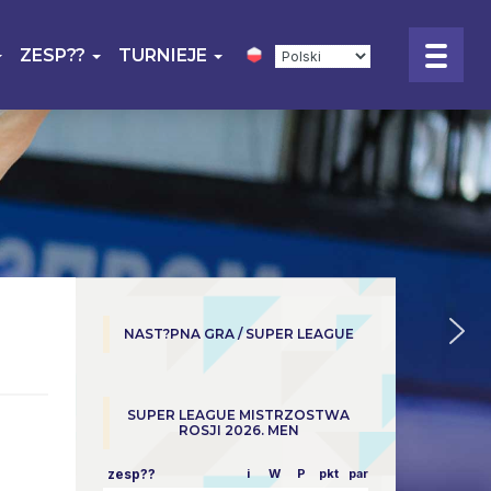
ZESP??
TURNIEJE
NAST?PNA GRA / SUPER LEAGUE
SUPER LEAGUE MISTRZOSTWA
ROSJI 2026. MEN
zesp??
i
W
P
pkt
parowy