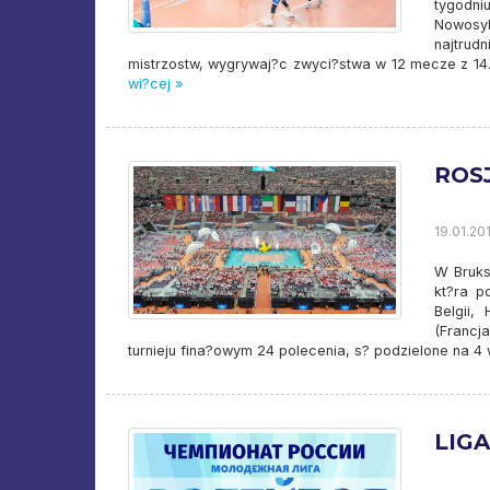
tygodn
Nowosy
najtrud
mistrzostw, wygrywaj?c zwyci?stwa w 12 mecze z 14.
wi?cej »
ROS
19.01.201
W Bruks
kt?ra p
Belgii,
(Francj
turnieju fina?owym 24 polecenia, s? podzielone na 4 
LIG