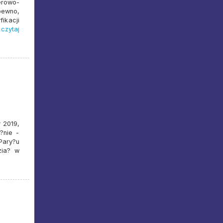
erowo-
ewno,
ikacji
czytaj
y 2019,
?nie -
Pary?u
zia? w