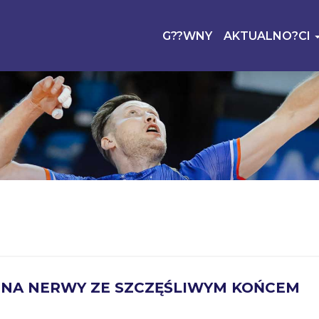
G??WNY
AKTUALNO?CI
 NA NERWY ZE SZCZĘŚLIWYM KOŃCEM