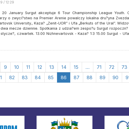
9 / 12:29
 20 January Surgut akceptuje 6 Tour Championship League Youth. 
rzy o zwyci?stwo na Premier Arenie powalczy lokalna dru?yna Zvezda
rtovsk University., Kaza? „Zenit-UOR” i Ufa „Berkuts of the Ural”. Widz
i dwa mecze dziennie. Spotkania z udzia?em zespo?u Surgut rozpoczn? 
stycze?, czwartek. 13.00 Nizhnevartovsk - Kaza? 1:3 15.00 Surgut - Ufa
9
10
11
12
13
14
15
…
71
72
73
1
82
83
84
85
86
87
88
89
90
9