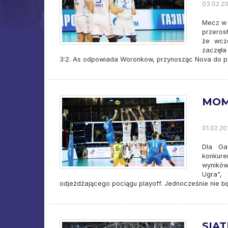
03.02.20
Mecz w 
przeros
że wcze
zaczęła
3:2. As odpowiada Woronkow, przynosząc Nova do pr
MOM
01.02.20
Dla Ga
konkure
wyników
Ugra",
odjeżdżającego pociągu playoff. Jednocześnie nie b
SIA