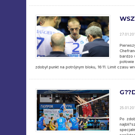
WSZ
27.01.201
Pierwsz
Chefran
bardzo 
połowie
zdobył punkt na potrójnym bloku, 16:11. Limit czasu w
G??
25.01.201
Po zdob
najbli?
specjal