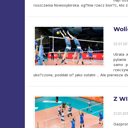
nap?dza
roszczenia Nowosybirska. og?lnie rzecz bior?c, kto zro
Woli
22.01.201
Utrata 
pytanie
samo pu
rzeczywi
uko?czone, poddali si? jako ostatni ... Ale pierwsze 
Z W
21.01.201
Gazpro