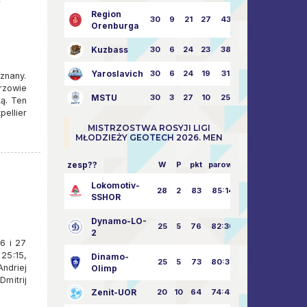
Region
30
9
21
27
43:73
Orenburga
Kuzbass
30
6
24
23
38:76
Yaroslavich
30
6
24
19
31:80
znany.
rzowie
MSTU
30
3
27
10
25:87
ą. Ten
ellier
MISTRZOSTWA ROSYJI LIGI
MŁODZIEŻY GEOTECH 2026. MEN
zesp??
W
P
pkt
parowy
Lokomotiv-
28
2
83
85:14
SSHOR
Dynamo-LO-
25
5
76
82:30
2
26 i 27
 25:15,
Dinamo-
25
5
73
80:32
ndriej
Olimp
mitrij
Zenit-UOR
20
10
64
74:43