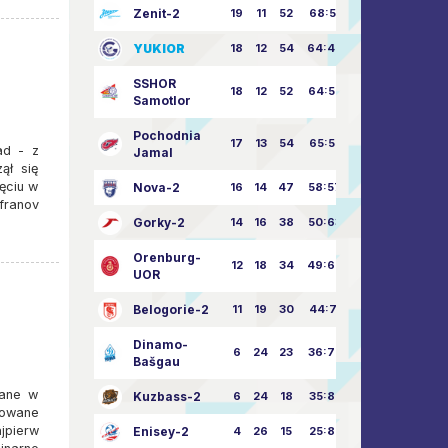
Zenit-2
19
11
52
68:51
YUKIOR
18
12
54
64:46
SSHOR
18
12
52
64:50
Samotlor
Pochodnia
17
13
54
65:52
ad - z
Jamal
ął się
ęciu w
Nova-2
16
14
47
58:57
franov
Gorky-2
14
16
38
50:63
Orenburg-
12
18
34
49:67
UOR
Belogorie-2
11
19
30
44:71
Dinamo-
6
24
23
36:75
Bašgau
rane w
Kuzbass-2
6
24
18
35:82
towane
jpierw
Enisey-2
4
26
15
25:82