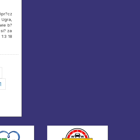
Opr?cz
 Ugra,
owie b?
si? za
 1:3 18
1