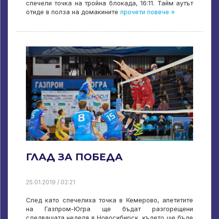
спечели точка на тройна блокада, 16:11. Тайм аутът
отиде в полза на домакините
прочети повече »
ГЛАД ЗА ПОБЕДА
25.01.2019 / 02:21
След като спечелиха точка в Кемерово, апетитите
на Газпром-Югра ще бъдат разгорещени
следващата неделя в Новосибирск, където ще бъде