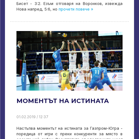
Бисет - 3:2. Езъм отговаря на Воронков, извежда
Нова напред, 5:6, но
прочети повече »
МОМЕНТЪТ НА ИСТИНАТА
01.02.2019 / 12:37
Настъпва моментът на истината за Газпром-Югра -
поредица от игри с преки конкуренти за място в