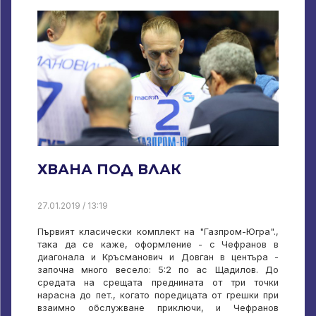
ХВАНА ПОД ВЛАК
27.01.2019 / 13:19
Първият класически комплект на "Газпром-Югра".,
така да се каже, оформление - с Чефранов в
диагонала и Кръсманович и Довган в центъра -
започна много весело: 5:2 по ас Щадилов. До
средата на срещата преднината от три точки
нарасна до пет., когато поредицата от грешки при
взаимно обслужване приключи, и Чефранов