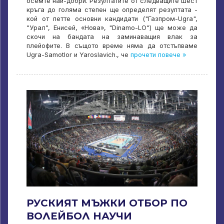
осемте най-добри. Резултатите от следващите шест
кръга до голяма степен ще определят резултата -
кой от петте основни кандидати ("Газпром-Ugra",
"Урал", Енисей, «Нова», "Dinamo-LO") ще може да
скочи на бандата на заминаващия влак за
плейофите. В същото време няма да отстъпваме
Ugra-Samotlor и Yaroslavich., че
прочети повече »
РУСКИЯТ МЪЖКИ ОТБОР ПО
ВОЛЕЙБОЛ НАУЧИ