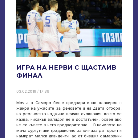
ИГРА НА НЕРВИ С ЩАСТЛИВ
ФИНАЛ
03.02.2019 / 17:36
Мачът в Самара беше предварително планиран в
жанра на ужасите за феновете и на двата отбора,
но реалността надмина всички очаквания. както се
казва, никакъв валидол не е достатъчен, освен ако
не се къпете в него предварително ... В началото на
мача сургутчани традиционно започнаха да търсят и
намират малки дивиденти: ас от бившия самарянин