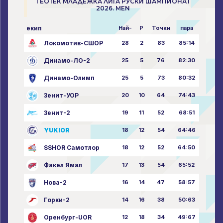
ГЕОТЕК МЛАДЕЖКА ЛИГА РУСКИ ШАМПИОНАТ
2026. MEN
екип
Най-
P
Точки
пара
Локомотив-СШОР
28
2
83
85:14
Динамо-ЛО-2
25
5
76
82:30
Динамо-Олимп
25
5
73
80:32
Зенит-УОР
20
10
64
74:43
Зенит-2
19
11
52
68:51
YUKIOR
18
12
54
64:46
SSHOR Самотлор
18
12
52
64:50
Факел Ямал
17
13
54
65:52
Нова-2
16
14
47
58:57
Горки-2
14
16
38
50:63
Оренбург-UOR
12
18
34
49:67