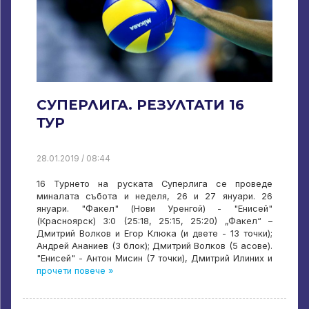
СУПЕРЛИГА. РЕЗУЛТАТИ 16
ТУР
28.01.2019 / 08:44
16 Турнето на руската Суперлига се проведе
миналата събота и неделя, 26 и 27 януари. 26
януари. "Факел" (Нови Уренгой) - "Енисей"
(Красноярск) 3:0 (25:18, 25:15, 25:20) „Факел“ –
Дмитрий Волков и Егор Клюка (и двете - 13 точки);
Андрей Ананиев (3 блок); Дмитрий Волков (5 асове).
"Енисей" - Антон Мисин (7 точки), Дмитрий Илиних и
прочети повече »