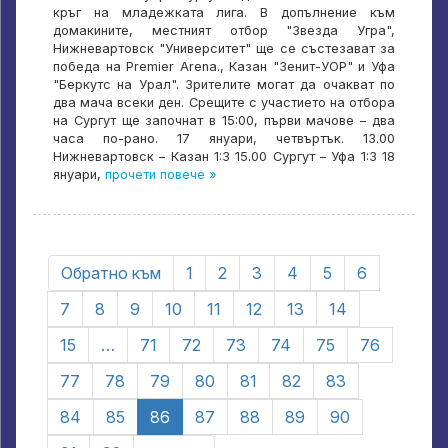
кръг на младежката лига. В допълнение към
домакините, местният отбор "Звезда Угра",
Нижневартовск "Университет" ще се състезават за
победа на Premier Arena., Казан "Зенит-УОР" и Уфа
"Беркутс на Урал". Зрителите могат да очакват по
два мача всеки ден. Срещите с участието на отбора
на Сургут ще започнат в 15:00, първи мачове – два
часа по-рано. 17 януари, четвъртък. 13.00
Нижневартовск – Казан 1:3 15.00 Сургут – Уфа 1:3 18
януари,
прочети повече »
Обратно към
1
2
3
4
5
6
7
8
9
10
11
12
13
14
15
…
71
72
73
74
75
76
77
78
79
80
81
82
83
84
85
86
87
88
89
90