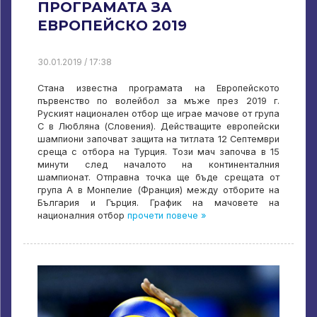
ПРОГРАМАТА ЗА
ЕВРОПЕЙСКО 2019
30.01.2019 / 17:38
Стана известна програмата на Европейското
първенство по волейбол за мъже през 2019 г.
Руският национален отбор ще играе мачове от група
С в Любляна (Словения). Действащите европейски
шампиони започват защита на титлата 12 Септември
среща с отбора на Турция. Този мач започва в 15
минути след началото на континенталния
шампионат. Отправна точка ще бъде срещата от
група А в Монпелие (Франция) между отборите на
България и Гърция. График на мачовете на
националния отбор
прочети повече »