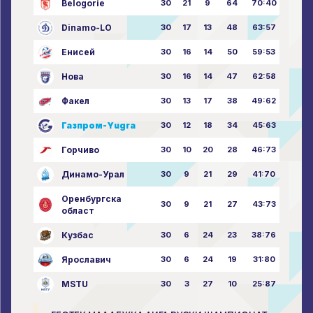
Belogorie
30
21
9
64
70:40
Dinamo-LO
30
17
13
48
63:57
Енисей
30
16
14
50
59:53
Нова
30
16
14
47
62:58
Факел
30
13
17
38
49:62
Газпром-Yugra
30
12
18
34
45:63
Горчиво
30
10
20
28
46:73
Динамо-Урал
30
9
21
29
41:70
Оренбургска
30
9
21
27
43:73
област
Кузбас
30
6
24
23
38:76
Ярославич
30
6
24
19
31:80
MSTU
30
3
27
10
25:87