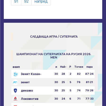
91
92
напред
СЛЕДВАЩА ИГРА / СУПЕРЛИГА
ШАМПИОНАТ НА СУПЕРЛИГАТА НА РУСИЯ 2026.
MEN
екип
и
Най-
P
Точки
пара
Зенит Казан-
30
28
2
82
87:24
зенит
30
25
5
76
81:21
динамо
30
25
5
74
79:26
Локомотив
30
24
6
71
77:33