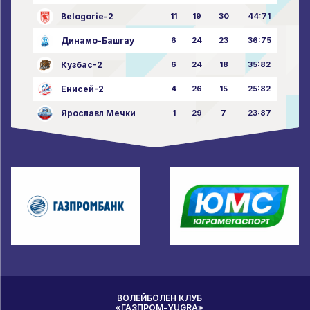
Belogorie-2
11
19
30
44:71
Динамо-Башгау
6
24
23
36:75
Кузбас-2
6
24
18
35:82
Енисей-2
4
26
15
25:82
Ярославл Мечки
1
29
7
23:87
ВОЛЕЙБОЛЕН КЛУБ
«ГАЗПРОМ-YUGRA»