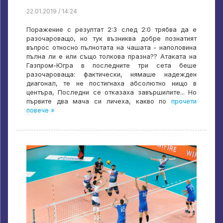
22.01.2019 / 14:24
Поражение с резултат 2:3 след 2:0 трябва да е
разочароващо, но тук възниква добре познатият
въпрос относно пълнотата на чашата - наполовина
пълна ли е или също толкова празна?? Атаката на
Газпром-Югра в последните три сета беше
разочароваща: фактически, нямаше надежден
диагонал, те не постигнаха абсолютно нищо в
центъра, Последни се отказаха завършилите... Но
първите два мача си личеха, какво по
прочети
повече »