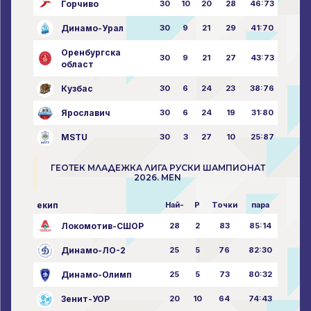
Горчиво
30
10
20
28
46:73
Динамо-Урал
30
9
21
29
41:70
Оренбургска
30
9
21
27
43:73
област
Кузбас
30
6
24
23
38:76
Ярославич
30
6
24
19
31:80
MSTU
30
3
27
10
25:87
ГЕОТЕК МЛАДЕЖКА ЛИГА РУСКИ ШАМПИОНАТ
2026. MEN
екип
Най-
P
Точки
пара
Локомотив-СШОР
28
2
83
85:14
Динамо-ЛО-2
25
5
76
82:30
Динамо-Олимп
25
5
73
80:32
Зенит-УОР
20
10
64
74:43