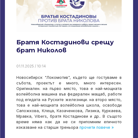
Братя Костадинови срещу
брат Николов
01.11.2025 / 10:14
Новосибирск "Локомотив", където ще гостуваме в
събота, проектът е много, много интересен.
Оригинален. на първо място, това е най-мощната
волейболна машина във федерален мащаб, работи
под егидата на Руските железници. на второ място,
това е най-мощната волейболна школа, освободи
Сапожкова, Клеца, Казаченкова, Лизика, Куркаева,
Мравка, Vibers, братя Костадинови и др.. В същото
време няма как да не си припомним епичното
изказване на старши треньора
прочети повече »