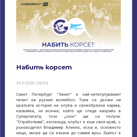
Набить корсет
24.11.2025 / 09:03
Санкт Петербург "Зенит" е най-нетитулуваният
гигант на руския волейбол. Това се дължи на
кратката история на клуба и своеобразна карма,
казвайки, че всички, който ще отиде направо в
Суперлигата, този „скок“ ще се получи.
"Отработвам", изглежда, клубът е към своя край, с
ръководител Владимир Алекно, иска и, основното
нещо, може да се изкачи до самия връх. Екипът е