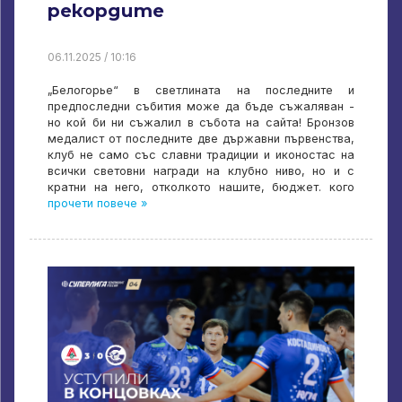
рекордите
06.11.2025 / 10:16
„Белогорье“ в светлината на последните и
предпоследни събития може да бъде съжаляван -
но кой би ни съжалил в събота на сайта! Бронзов
медалист от последните две държавни първенства,
клуб не само със славни традиции и иконостас на
всички световни награди на клубно ниво, но и с
кратни на него, отколкото нашите, бюджет. кого
прочети повече »