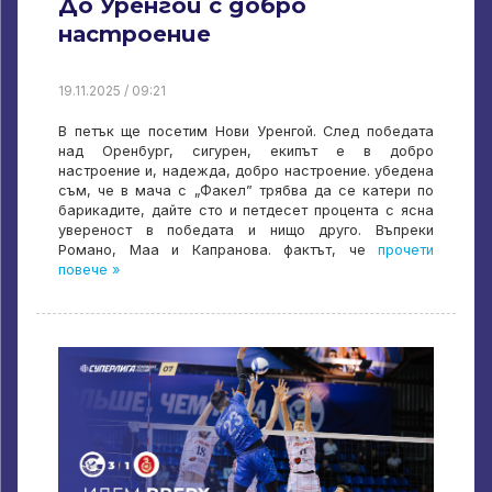
До Уренгой с добро
настроение
19.11.2025 / 09:21
В петък ще посетим Нови Уренгой. След победата
над Оренбург, сигурен, екипът е в добро
настроение и, надежда, добро настроение. убедена
съм, че в мача с „Факел” трябва да се катери по
барикадите, дайте сто и петдесет процента с ясна
увереност в победата и нищо друго. Въпреки
Романо, Маа и Капранова. фактът, че
прочети
повече »