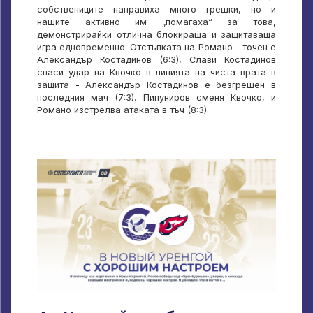
собствениците направиха много грешки, но и
нашите активно им „помагаха“ за това,
демонстрирайки отлична блокираща и защитаваща
игра едновременно. Отстъпката на Романо – точен е
Александър Костадинов (6:3), Слави Костадинов
спаси удар на Квочко в линията на чиста врата в
защита - Александър Костадинов е безгрешен в
последния мач (7:3). Пипуниров сменя Квочко, и
Романо изстрелва атаката в тъч (8:3).