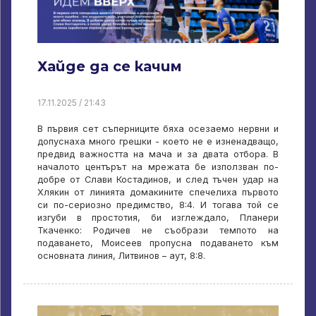
Хайде да се качим
17.11.2025 / 21:43
В първия сет съперниците бяха осезаемо нервни и
допуснаха много грешки - което не е изненадващо,
предвид важността на мача и за двата отбора. В
началото центърът на мрежата бе използван по-
добре от Слави Костадинов, и след тъчен удар на
Хлякин от линията домакините спечелиха първото
си по-сериозно предимство, 8:4. И тогава той се
изгуби в простотия, би изглеждало, Планери
Ткаченко: Родичев не съобрази темпото на
подаването, Моисеев пропусна подаването към
основната линия, Литвинов – аут, 8:8.