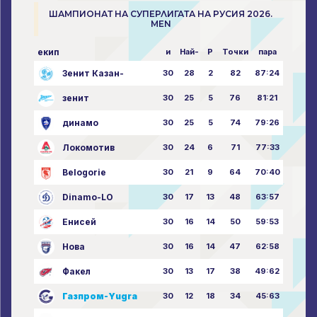
ШАМПИОНАТ НА СУПЕРЛИГАТА НА РУСИЯ 2026.
MEN
екип
и
Най-
P
Точки
пара
Зенит Казан-
30
28
2
82
87:24
зенит
30
25
5
76
81:21
динамо
30
25
5
74
79:26
Локомотив
30
24
6
71
77:33
Belogorie
30
21
9
64
70:40
Dinamo-LO
30
17
13
48
63:57
Енисей
30
16
14
50
59:53
Нова
30
16
14
47
62:58
Факел
30
13
17
38
49:62
Газпром-Yugra
30
12
18
34
45:63