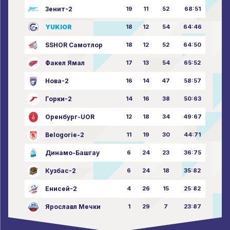
Зенит-2
19
11
52
68:51
YUKIOR
18
12
54
64:46
SSHOR Самотлор
18
12
52
64:50
Факел Ямал
17
13
54
65:52
Нова-2
16
14
47
58:57
Горки-2
14
16
38
50:63
Оренбург-UOR
12
18
34
49:67
Belogorie-2
11
19
30
44:71
Динамо-Башгау
6
24
23
36:75
Кузбас-2
6
24
18
35:82
Енисей-2
4
26
15
25:82
Ярославл Мечки
1
29
7
23:87