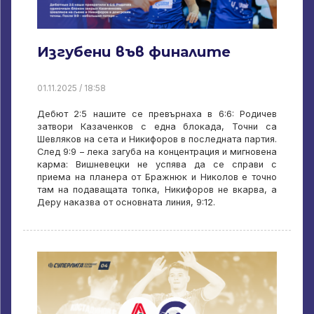
Изгубени във финалите
01.11.2025 / 18:58
Дебют 2:5 нашите се превърнаха в 6:6: Родичев
затвори Казаченков с една блокада, Точни са
Шевляков на сета и Никифоров в последната партия.
След 9:9 – лека загуба на концентрация и мигновена
карма: Вишневецки не успява да се справи с
приема на планера от Бражнюк и Николов е точно
там на подаващата топка, Никифоров не вкарва, а
Деру наказва от основната линия, 9:12.