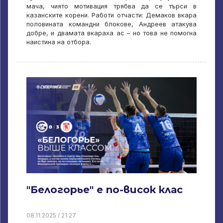
мача, чиято мотивация трябва да се търси в
казанските корени. Работи отчасти: Демаков вкара
половината командни блокове, Андреев атакува
добре, и двамата вкараха ас – но това не помогна
наистина на отбора.
"Белогорье" е по-висок клас
08.11.2025 / 21:27