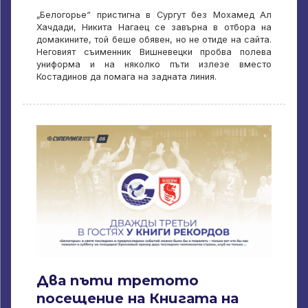
„Белогорье“ пристигна в Сургут без Мохамед Ал
Хачдади, Никита Нагаец се завърна в отбора на
домакините, той беше обявен, но не отиде на сайта.
Неговият съименник Вишневецки пробва полева
униформа и на няколко пъти излезе вместо
Костадинов да помага на задната линия.
Два пъти третото
посещение на Книгата на