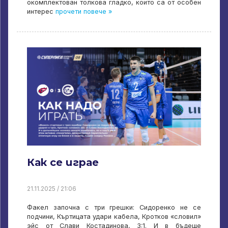
окомплектован толкова гладко, които са от особен
интерес
прочети повече »
Как се играе
21.11.2025 / 21:06
Факел започна с три грешки: Сидоренко не се
подчини, Къртицата удари кабела, Кротков «словил»
эйс от Слави Костадинова, 3:1. И в бъдеще