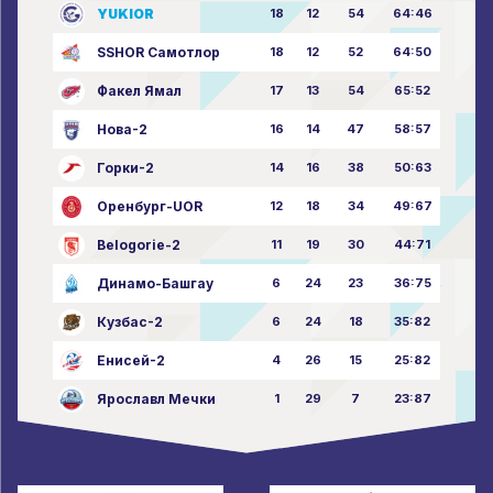
YUKIOR
18
12
54
64:46
SSHOR Самотлор
18
12
52
64:50
Факел Ямал
17
13
54
65:52
Нова-2
16
14
47
58:57
Горки-2
14
16
38
50:63
Оренбург-UOR
12
18
34
49:67
Belogorie-2
11
19
30
44:71
Динамо-Башгау
6
24
23
36:75
Кузбас-2
6
24
18
35:82
Енисей-2
4
26
15
25:82
Ярославл Мечки
1
29
7
23:87