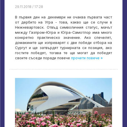
29.11.2018 / 17:28
В първия ден на декември ни очаква първата част
от дербито на Угра - това, какво ще се случи в
Нижневартовск. Отвъд символичния статус, мачът
между Газпром-Югра и Югра-Самотлор има много
конкретно практическо значение. Ако спечелят,
домакините ще изпреварят с две победи отбора на
Сургут и ще затвърдят турнирната си позиция, ако
гостите победят, тогава те ще могат да победят
своите съседи поради повече
прочети повече »