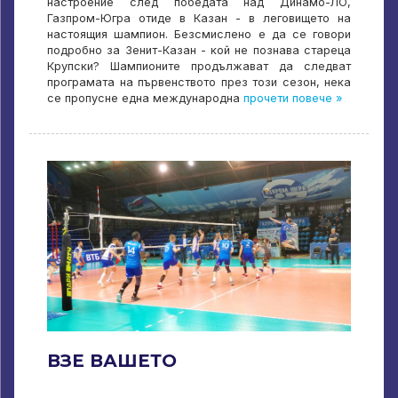
настроение след победата над Динамо-ЛО,
Газпром-Югра отиде в Казан - в леговището на
настоящия шампион. Безсмислено е да се говори
подробно за Зенит-Казан - кой не познава стареца
Крупски? Шампионите продължават да следват
програмата на първенството през този сезон, нека
се пропусне една международна
прочети повече »
ВЗЕ ВАШЕТО