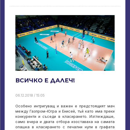
ВСИЧКО Е ДАЛЕЧ!
06.12.2018 / 15:05
Особено интригуващ и важен е предстоящият мач
между Газпром-Югра и Енисей, тъй като има преки
конкуренти и съседи в класирането. Изглеждаше,
само вчера и двата отбора изоставаха на самата
опашка в класирането с печални нули в графата