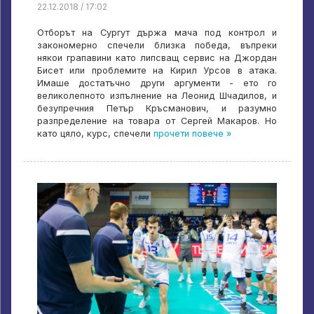
22.12.2018 / 17:02
Отборът на Сургут държа мача под контрол и
закономерно спечели близка победа, въпреки
някои грапавини като липсващ сервис на Джордан
Бисет или проблемите на Кирил Урсов в атака.
Имаше достатъчно други аргументи - ето го
великолепното изпълнение на Леонид Шчадилов, и
безупречния Петър Кръсманович, и разумно
разпределение на товара от Сергей Макаров. Но
като цяло, курс, спечели
прочети повече »