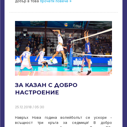
добър в това
прочети повече »
ЗА КАЗАН С ДОБРО
НАСТРОЕНИЕ
25.12.2018 / 05:30
Навръх Нова година волейболът се ускори -
всъщност три кръга за седмица! В добро