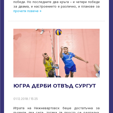
победи. Но последните два кръга – и четири победи
за двама, и настроението е различно, и планове за
прочети повече »
ЮГРА ДЕРБИ ОТВЪД СУРГУТ
01.12.2018 / 15:25
Играта на Нижневартовск беше достатъчна за
първите два сета, тогава тя просто се разпадна.