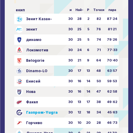
екип
и
Най-
P
Точки
пара
Зенит Казан-
30
28
2
82
87:24
зенит
30
25
5
76
81:21
динамо
30
25
5
74
79:26
Локомотив
30
24
6
71
77:33
Belogorie
30
21
9
64
70:40
Dinamo-LO
30
17
13
48
63:57
Енисей
30
16
14
50
59:53
Нова
30
16
14
47
62:58
Факел
30
13
17
38
49:62
Газпром-Yugra
30
12
18
34
45:63
Горчиво
30
10
20
28
46:73
30
9
21
29
41:70