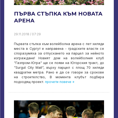
ПЪРВА СТЪПКА КЪМ НОВАТА
АРЕНА
29.11.2018 / 07:29
Първата стъпка към волейболна арена с пет хиляди
места в Сургут е направена - градските власти се
споразумяха за отпускането на парцел за нейното
изграждане! Новият дом на волейболния клуб
"Газпром-Югра" ще се появи на Югорския тракт, до
"Surgut City Mall", върху парцел с площ 70 хиляди
квадратни метра. Рано е да се говори за срокове
на строителство, В момента клубът подбира
подходящ проект.
прочети повече »