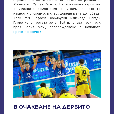
Хората от Сургут, Усеща, Първоначално търсихме
оптималната комбинация от играчи, и като го
намери - спокойно, в клас, доведе мача до победа.
Този път Рафаел Хабибулин изненада Богдан
Гливенко в третата зона. Той използва този трик
през целия мач., освобождаване в началото
прочети повече »
В ОЧАКВАНЕ НА ДЕРБИТО