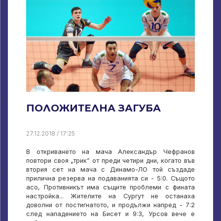
ПОЛОЖИТЕЛНА ЗАГУБА
27.12.2018 / 17:25
В откриването на мача Александър Чефранов
повтори своя „трик” от преди четири дни, когато във
втория сет на мача с Динамо-ЛО той създаде
прилична резерва на подаванията си - 5:0. Същото
асо, Противникът има същите проблеми с фината
настройка... Жителите на Сургут не останаха
доволни от постигнатото, и продължи напред - 7:2
след нападението на Бисет и 9:3, Урсов вече е