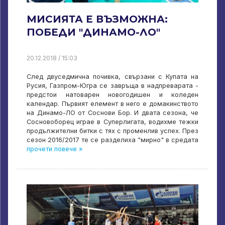
МИСИЯТА Е ВЪЗМОЖНА:
ПОБЕДИ "ДИНАМО-ЛО"
20.12.2018 / 15:03
След двуседмична почивка, свързани с Купата на
Русия, Газпром-Югра се завръща в надпреварата -
предстои натоварен новогодишен и коледен
календар. Първият елемент в него е домакинството
на Динамо-ЛО от Соснови Бор. И двата сезона, че
Сосновоборец играе в Суперлигата, водихме тежки
продължителни битки с тях с променлив успех. През
сезон 2016/2017 те се разделиха "мирно" в средата
прочети повече »