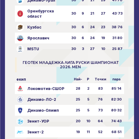
Динамо-Урал
Оренбургска
30
9
21
27
43:73
област
Кузбас
30
6
24
23
38:76
Ярославич
30
6
24
19
31:80
MSTU
30
3
27
10
25:87
ГЕОТЕК МЛАДЕЖКА ЛИГА РУСКИ ШАМПИОНАТ
2026. MEN
екип
Най-
P
Точки
пара
Локомотив-СШОР
28
2
83
85:14
Динамо-ЛО-2
25
5
76
82:30
Динамо-Олимп
25
5
73
80:32
Зенит-УОР
20
10
64
74:43
Зенит-2
19
11
52
68:51