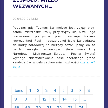
WEZWANYCH…
02.04.2019 / 13:13
Podczas gdy Tuomas Sammelvuo jest zajęty play-
offami mistrzostw kraju, przyjrzyjmy się bliżej jego
pierwszemu pomysłowi jako głównego trenera
reprezentacji Rosji - rozszerzonej liście kandydatów
do kadry narodowej na bieżący sezon. jasny, co za
bardzo napięty harmonogram (tutaj masz Ligę
Narodów, i Mistrzostwa Europy, i Puchar Świata)
wymaga zidentyfikowania dość szerokiego grona
kandydatów, w celu zachowania możliwości
czytaj wi?
cej »
temu
1
2
3
4
5
6
7
8
9
10
11
12
13
14
15
…
68
69
70
71
72
73
74