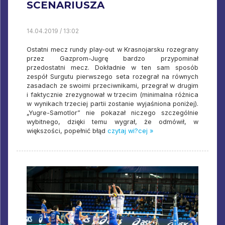
SCENARIUSZA
14.04.2019 / 13:02
Ostatni mecz rundy play-out w Krasnojarsku rozegrany
przez Gazprom-Jugrę bardzo przypominał
przedostatni mecz. Dokładnie w ten sam sposób
zespół Surgutu pierwszego seta rozegrał na równych
zasadach ze swoimi przeciwnikami, przegrał w drugim
i faktycznie zrezygnował w trzecim (minimalna różnica
w wynikach trzeciej partii zostanie wyjaśniona poniżej).
„Yugre-Samotlor” nie pokazał niczego szczególnie
wybitnego, dzięki temu wygrał, że odmówił, w
większości, popełnić błąd
czytaj wi?cej »