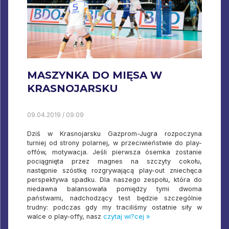
MASZYNKA DO MIĘSA W
KRASNOJARSKU
09.04.2019 / 09:09
Dziś w Krasnojarsku Gazprom-Jugra rozpoczyna
turniej od strony polarnej, w przeciwieństwie do play-
offów, motywacja. Jeśli pierwsza ósemka zostanie
pociągnięta przez magnes na szczyty cokołu,
następnie szóstkę rozgrywającą play-out zniechęca
perspektywa spadku. Dla naszego zespołu, która do
niedawna balansowała pomiędzy tymi dwoma
państwami, nadchodzący test będzie szczególnie
trudny: podczas gdy my traciliśmy ostatnie siły w
walce o play-offy, nasz
czytaj wi?cej »