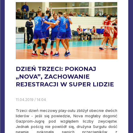
DZIEŃ TRZECI: POKONAJ
„NOVA”, ZACHOWANIE
REJESTRACJI W SUPER LIDZIE
11.04.2019 / 14:04
Trzeci dzień meczowy play-outu zbliżył obecnie dwóch
liderów - jeśli się powiedzie, Nova mogłaby dogonić
Gazprom-Jugrę pod względem liczby zwycięstw.
Jednak pościg nie powiódł się, drużyna Surgutu dość
pewnie pokonała swoich przeciwników z