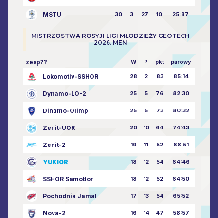
MSTU
30
3
27
10
25:87
MISTRZOSTWA ROSYJI LIGI MŁODZIEŻY GEOTECH
2026. MEN
zesp??
W
P
pkt
parowy
Lokomotiv-SSHOR
28
2
83
85:14
Dynamo-LO-2
25
5
76
82:30
Dinamo-Olimp
25
5
73
80:32
Zenit-UOR
20
10
64
74:43
Zenit-2
19
11
52
68:51
YUKIOR
18
12
54
64:46
SSHOR Samotlor
18
12
52
64:50
Pochodnia Jamal
17
13
54
65:52
Nova-2
16
14
47
58:57