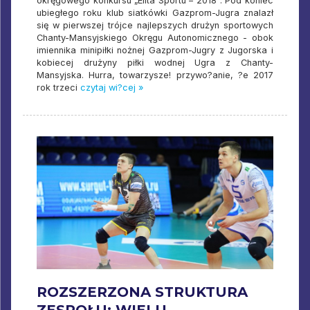
okręgowego konkursu „Elita Sportu – 2018”. Pod koniec
ubiegłego roku klub siatkówki Gazprom-Jugra znalazł
się w pierwszej trójce najlepszych drużyn sportowych
Chanty-Mansyjskiego Okręgu Autonomicznego - obok
imiennika minipiłki nożnej Gazprom-Jugry z Jugorska i
kobiecej drużyny piłki wodnej Ugra z Chanty-
Mansyjska. Hurra, towarzysze! przywo?anie, ?e 2017
rok trzeci
czytaj wi?cej »
ROZSZERZONA STRUKTURA
ZESPOŁU: WIELU