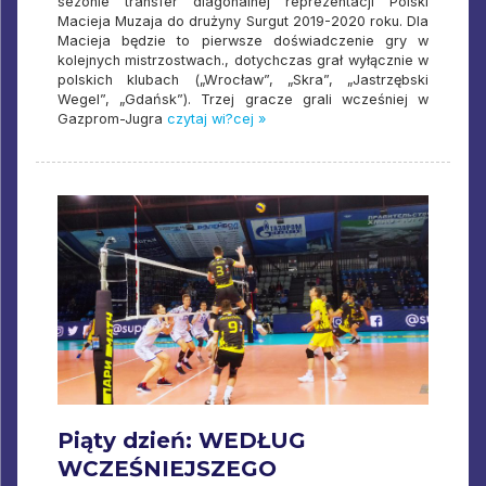
sezonie transfer diagonalnej reprezentacji Polski
Macieja Muzaja do drużyny Surgut 2019-2020 roku. Dla
Macieja będzie to pierwsze doświadczenie gry w
kolejnych mistrzostwach., dotychczas grał wyłącznie w
polskich klubach („Wrocław”, „Skra”, „Jastrzębski
Wegel”, „Gdańsk”). Trzej gracze grali wcześniej w
Gazprom-Jugra
czytaj wi?cej »
Piąty dzień: WEDŁUG
WCZEŚNIEJSZEGO