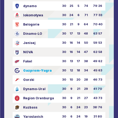
dynamo
30
25
5
74
79:26
lokomotywa
30
24
6
71
77:33
Belogorie
30
21
9
64
70:40
Dinamo-LO
30
17
13
48
63:57
Jenisej
30
16
14
50
59:53
NOVA
30
16
14
47
62:58
Fakel
30
13
17
38
49:62
Gazprom-Yugra
30
12
18
34
45:63
Gorzki
30
10
20
28
46:73
Dynamo-Ural
30
9
21
29
41:70
Region Orenburga
30
9
21
27
43:73
Kuzbass
30
6
24
23
38:76
Yaroslavich
30
6
24
19
31:80