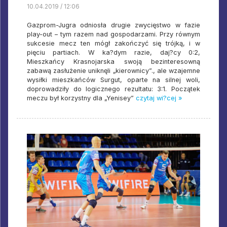
10.04.2019 / 12:06
Gazprom-Jugra odniosła drugie zwycięstwo w fazie
play-out – tym razem nad gospodarzami. Przy równym
sukcesie mecz ten mógł zakończyć się trójką, i w
pięciu partiach. W ka?dym razie, daj?cy 0:2,
Mieszkańcy Krasnojarska swoją bezinteresowną
zabawą zasłużenie uniknęli „kierownicy”., ale wzajemne
wysiłki mieszkańców Surgut, oparte na silnej woli,
doprowadziły do ​​logicznego rezultatu: 3:1. Początek
meczu był korzystny dla „Yenisey”
czytaj wi?cej »