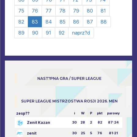
75
76
77
78
79
80
81
82
83
84
85
86
87
88
89
90
91
92
naprz?d
NAST?PNA GRA / SUPER LEAGUE
SUPER LEAGUE MISTRZOSTWA ROSJI 2026. MEN
zesp??
i
W
P
pkt
parowy
Zenit Kazan
30
28
2
82
87:24
zenit
30
25
5
76
81:21