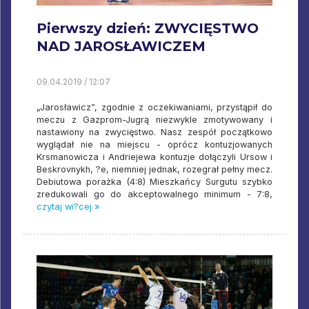
Pierwszy dzień: ZWYCIĘSTWO
NAD JAROSŁAWICZEM
09.04.2019 / 12:07
„Jarosławicz”, zgodnie z oczekiwaniami, przystąpił do
meczu z Gazprom-Jugrą niezwykle zmotywowany i
nastawiony na zwycięstwo. Nasz zespół początkowo
wyglądał nie na miejscu - oprócz kontuzjowanych
Krsmanowicza i Andriejewa kontuzje dołączyli Ursow i
Beskrovnykh, ?e, niemniej jednak, rozegrał pełny mecz.
Debiutowa porażka (4:8) Mieszkańcy Surgutu szybko
zredukowali go do akceptowalnego minimum - 7:8,
czytaj wi?cej »