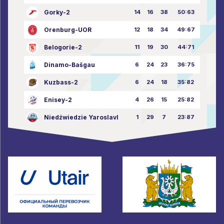
Gorky-2
14
16
38
50:63
Orenburg-UOR
12
18
34
49:67
Belogorie-2
11
19
30
44:71
Dinamo-Bašgau
6
24
23
36:75
Kuzbass-2
6
24
18
35:82
Enisey-2
4
26
15
25:82
Niedźwiedzie Yaroslavl
1
29
7
23:87