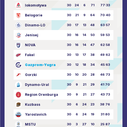
lokomotywa
30
24
6
71
77:33
Belogorie
30
21
9
64
70:40
Dinamo-LO
30
17
13
48
63:57
Jenisej
30
16
14
50
59:53
NOVA
30
16
14
47
62:58
Fakel
30
13
17
38
49:62
Gazprom-Yugra
30
12
18
34
45:63
Gorzki
30
10
20
28
46:73
Dynamo-Ural
30
9
21
29
41:70
Region Orenburga
30
9
21
27
43:73
Kuzbass
30
6
24
23
38:76
Yaroslavich
30
6
24
19
31:80
MSTU
30
3
27
10
25:87