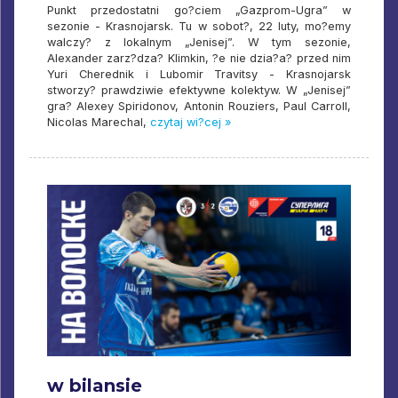
Punkt przedostatni go?ciem „Gazprom-Ugra” w
sezonie - Krasnojarsk. Tu w sobot?, 22 luty, mo?emy
walczy? z lokalnym „Jenisej”. W tym sezonie,
Alexander zarz?dza? Klimkin, ?e nie dzia?a? przed nim
Yuri Cherednik i Lubomir Travitsy - Krasnojarsk
stworzy? prawdziwie efektywne kolektyw. W „Jenisej”
gra? Alexey Spiridonov, Antonin Rouziers, Paul Carroll,
Nicolas Marechal,
czytaj wi?cej »
w bilansie