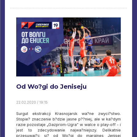
Od Wo?gi do Jeniseju
22.02.2020 / 19:15
Surgut ekstrakcji Krasnojarsk wa?ne zwyci?stwo.
Stopie? znaczenie b?dzie jasne p??niej, ale w ka?dym
razie pozostaje „Gazprom-Ugra” w walce o play-off - i
jest to zdecydowanie najwa?niejszy. Delikatnie
przesuwaj?c si? od Wo?gi do margines Jenisej