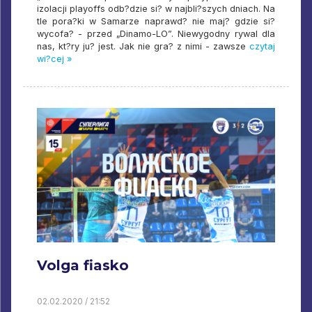
izolacji playoffs odb?dzie si? w najbli?szych dniach. Na
tle pora?ki w Samarze naprawd? nie maj? gdzie si?
wycofa? - przed „Dinamo-LO”. Niewygodny rywal dla
nas, kt?ry ju? jest. Jak nie gra? z nimi - zawsze
czytaj
wi?cej »
Volga fiasko
02.02.2020 / 21:52