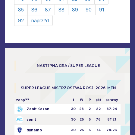
85
86
87
88
89
90
91
92
naprz?d
NAST?PNA GRA / SUPER LEAGUE
SUPER LEAGUE MISTRZOSTWA ROSJI 2026. MEN
zesp??
i
W
P
pkt
parowy
Zenit Kazan
30
28
2
82
87:24
zenit
30
25
5
76
81:21
dynamo
30
25
5
74
79:26