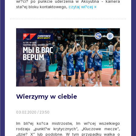
wr?ci? po punkcie uderzenia w Aksyutina - kamera
sta?ej bloku kontaktowego,
czytaj wi?cej »
Wierzymy w ciebie
03.02.2020 / 23:50
Im bli?ej ko?ca mistrzostw, Im wi?cej wszelkiego
rodzaju „punkt?w krytycznych”, „Kluczowe mecze”,
„dzie? X” lub podobne. W tym przypadku walka o