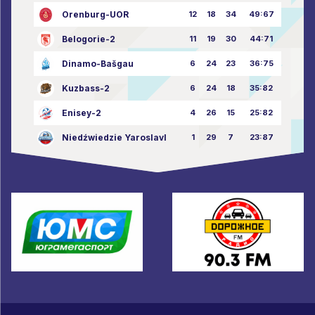
Orenburg-UOR
12
18
34
49:67
Belogorie-2
11
19
30
44:71
Dinamo-Bašgau
6
24
23
36:75
Kuzbass-2
6
24
18
35:82
Enisey-2
4
26
15
25:82
Niedźwiedzie Yaroslavl
1
29
7
23:87