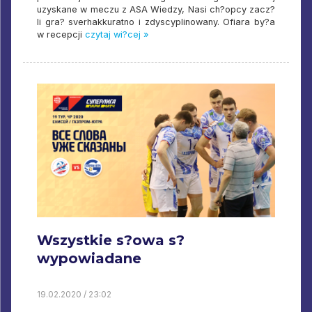
uzyskane w meczu z ASA Wiedzy, Nasi ch?opcy zacz?
li gra? sverhakkuratno i zdyscyplinowany. Ofiara by?a
w recepcji
czytaj wi?cej »
Wszystkie s?owa s?
wypowiadane
19.02.2020 / 23:02