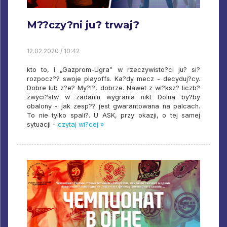
M??czy?ni ju? trwaj?
12.02.2020 / 10:42
kto to, i „Gazprom-Ugra” w rzeczywisto?ci ju? si?
rozpocz?? swoje playoffs. Ka?dy mecz - decyduj?cy.
Dobre lub z?e? My?l?, dobrze. Nawet z wi?ksz? liczb?
zwyci?stw w zadaniu wygrania nikt Dolna by?by
obalony - jak zesp?? jest gwarantowana na palcach.
To nie tylko spali?. U ASK, przy okazji, o tej samej
sytuacji -
czytaj wi?cej »