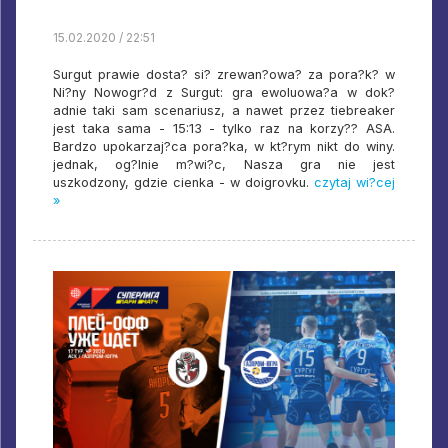
15.02.2020 / 22:51
Surgut prawie dosta? si? zrewan?owa? za pora?k? w
Ni?ny Nowogr?d z Surgut: gra ewoluowa?a w dok?
adnie taki sam scenariusz, a nawet przez tiebreaker
jest taka sama - 15:13 - tylko raz na korzy?? ASA.
Bardzo upokarzaj?ca pora?ka, w kt?rym nikt do winy.
jednak, og?lnie m?wi?c, Nasza gra nie jest
uszkodzony, gdzie cienka - w doigrovku.
czytaj wi?cej
»