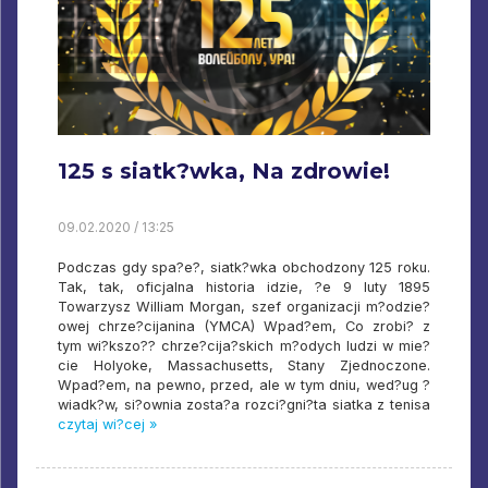
125 s siatk?wka, Na zdrowie!
09.02.2020 / 13:25
Podczas gdy spa?e?, siatk?wka obchodzony 125 roku.
Tak, tak, oficjalna historia idzie, ?e 9 luty 1895
Towarzysz William Morgan, szef organizacji m?odzie?
owej chrze?cijanina (YMCA) Wpad?em, Co zrobi? z
tym wi?kszo?? chrze?cija?skich m?odych ludzi w mie?
cie Holyoke, Massachusetts, Stany Zjednoczone.
Wpad?em, na pewno, przed, ale w tym dniu, wed?ug ?
wiadk?w, si?ownia zosta?a rozci?gni?ta siatka z tenisa
czytaj wi?cej »