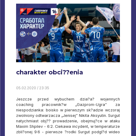
charakter obci??enia
05.02.2020 / 23:35
Jeszcze przed wybuchem dzia?a? wojennych
coaching pracownik?w „Gazprom-Ugra” za
niespodzianka: boisko w pierwszym sk?adzie wczoraj
zwolniony odtwarzacza „Jenisej” Nikita Aksyutin. Surgut
natychmiast obj?? prowadzenie, obejmuj?ce w ataku
Maxim Shpilev - 6:2. Ciekawa incydent, w temperaturze
zbli?onej 9:6 - pierwsze ?rodki Surgut podgl?d wideo