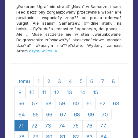
„Gazprom-Ugra” nie straci? „Nova” w Samarze, i sam.
Feed bezz?bny zorganizowany przeciwnika wspania?e
powitanie i wspania?y zesp?? po prostu oderwa?
Surgut. Ale szans? Samartsev, b??dnie ataku, na
boisku… By?o du?o jednostce ?agodnego, doigrovok ...
Ale ... Muse szczerze nie w stan uwarunkowane.
Doigrovschika zr?wnowa?y? okoliczno?ciowe udanych
dzia?a? w?asnym ma??e?stwie. Wydany zamiast
Artem
czytaj wi?cej »
temu
1
2
3
4
5
6
7
8
9
10
11
12
13
14
15
…
56
57
58
59
60
61
62
63
64
65
66
67
68
69
70
71
72
73
74
75
76
77
78
79
80
81
82
83
84