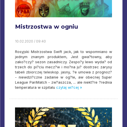
Mistrzostwa w ogniu
10.02.2020 / 09:40
Rosyjski Mistrzostwa Swift jack, jak to wspomniano w
jednym znanym produktem, Jest gwa?towny, aby
zako?czy? sezon zasadniczy. Zespo?y lewo wyda? od
trzech do pi?ciu mecz?w i mo?na ju? dostrzec zarysy
tabeli zbiorczej teleskop. jasny, ?e umowa z prognoz?
- niewdzi?czne zadanie w og?le, aw obecnej Super
League PariMatch - zw?aszcza, ... ale niekt?re ?rednia
temperatura w szpitalu
czytaj wi?cej »