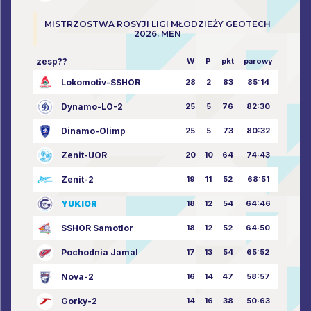
MISTRZOSTWA ROSYJI LIGI MŁODZIEŻY GEOTECH
2026. MEN
zesp??
W
P
pkt
parowy
Lokomotiv-SSHOR
28
2
83
85:14
Dynamo-LO-2
25
5
76
82:30
Dinamo-Olimp
25
5
73
80:32
Zenit-UOR
20
10
64
74:43
Zenit-2
19
11
52
68:51
YUKIOR
18
12
54
64:46
SSHOR Samotlor
18
12
52
64:50
Pochodnia Jamal
17
13
54
65:52
Nova-2
16
14
47
58:57
Gorky-2
14
16
38
50:63