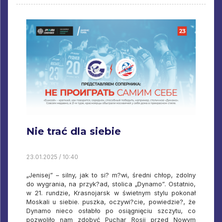
Nie trać dla siebie
23.01.2025 / 10:40
„Jenisej” – silny, jak to si? m?wi, średni chłop, zdolny
do wygrania, na przyk?ad, stolica „Dynamo”. Ostatnio,
w 21. rundzie, Krasnojarsk w świetnym stylu pokonał
Moskali u siebie. puszka, oczywi?cie, powiedzie?, że
Dynamo nieco osłabło po osiągnięciu szczytu, co
pozwoliło nam zdobyć Puchar Rosji przed Nowym