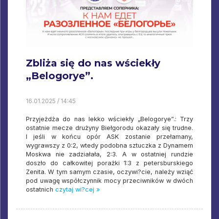
Zbliża się do nas wściekły
„Belogorye”.
16.01.2025 / 14:45
Przyjeżdża do nas lekko wściekły „Belogorye”.: Trzy
ostatnie mecze drużyny Biełgorodu okazały się trudne.
I jeśli w końcu opór ASK zostanie przełamany,
wygrawszy z 0:2, wtedy podobna sztuczka z Dynamem
Moskwa nie zadziałała, 2:3. A w ostatniej rundzie
doszło do całkowitej porażki 1:3 z petersburskiego
Zenita. W tym samym czasie, oczywi?cie, należy wziąć
pod uwagę współczynnik mocy przeciwników w dwóch
ostatnich
czytaj wi?cej »