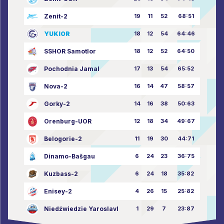
Zenit-2
19
11
52
68:51
YUKIOR
18
12
54
64:46
SSHOR Samotlor
18
12
52
64:50
Pochodnia Jamal
17
13
54
65:52
Nova-2
16
14
47
58:57
Gorky-2
14
16
38
50:63
Orenburg-UOR
12
18
34
49:67
Belogorie-2
11
19
30
44:71
Dinamo-Bašgau
6
24
23
36:75
Kuzbass-2
6
24
18
35:82
Enisey-2
4
26
15
25:82
Niedźwiedzie Yaroslavl
1
29
7
23:87