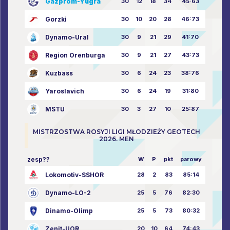
Gazprom-Yugra
30
12
18
34
45:63
Gorzki
30
10
20
28
46:73
Dynamo-Ural
30
9
21
29
41:70
Region Orenburga
30
9
21
27
43:73
Kuzbass
30
6
24
23
38:76
Yaroslavich
30
6
24
19
31:80
MSTU
30
3
27
10
25:87
MISTRZOSTWA ROSYJI LIGI MŁODZIEŻY GEOTECH
2026. MEN
zesp??
W
P
pkt
parowy
Lokomotiv-SSHOR
28
2
83
85:14
Dynamo-LO-2
25
5
76
82:30
Dinamo-Olimp
25
5
73
80:32
Zenit-UOR
20
10
64
74:43