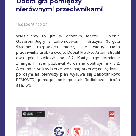
Dobra gra pomiędzy
nierównymi przeciwnikami
18.01.2025 / 22:00
Widzieliśmy to już w ostatnim meczu u siebie
Gazprom-Jugry z Lokomotiwem – drużyna Surgutu
świetnie rozpoczęła mecz, ale wtedy klasa
przeciwnika zrobiła swoje. Debiut Masko: Artem strzelił
dwa gole i zaliczył asa, 3:2. Kontynuując karmienie
Zhanga, finiszer pozbawił Poroshina dostrojenia - 5:2.
Alexander Volkov bierze wczesną przerwę na żądanie,
po czym na pierwszy plan wysuwa się Zabołotnikow:
REMOVED, pomaga zamknąć atak Rodicheva i trafia
asa, 5:5.