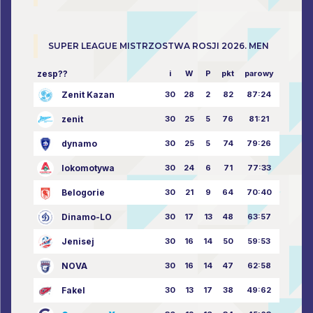
SUPER LEAGUE MISTRZOSTWA ROSJI 2026. MEN
zesp??
i
W
P
pkt
parowy
Zenit Kazan
30
28
2
82
87:24
zenit
30
25
5
76
81:21
dynamo
30
25
5
74
79:26
lokomotywa
30
24
6
71
77:33
Belogorie
30
21
9
64
70:40
Dinamo-LO
30
17
13
48
63:57
Jenisej
30
16
14
50
59:53
NOVA
30
16
14
47
62:58
Fakel
30
13
17
38
49:62