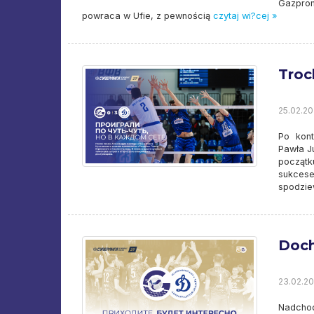
Gazprom
powraca w Ufie, z pewnością
czytaj wi?cej »
Troc
25.02.20
Po kont
Pawła J
początk
sukces
spodziew
Doch
23.02.20
Nadcho