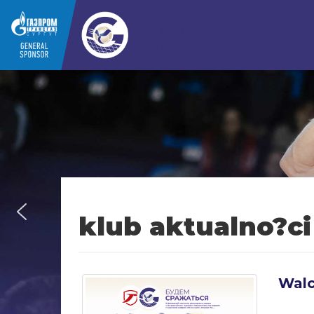
klub aktualno?ci
Wal