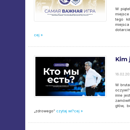
W piąte
miejsce
tego ki
miejsca 
dotarci
cej »
Kim 
16.02.20
W brutal
oczywi?
inne je
zamówił
głów, b
„zdrowego”
czytaj wi?cej »