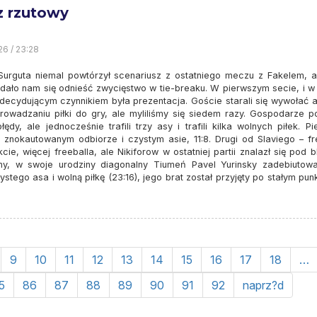
 rzutowy
26 / 23:28
Surguta niemal powtórzył scenariusz z ostatniego meczu z Fakelem, a
dało nam się odnieść zwycięstwo w tie-breaku. W pierwszym secie, i w
decydującym czynnikiem była prezentacja. Goście starali się wywołać a
rowadzaniu piłki do gry, ale myliliśmy się siedem razy. Gospodarze pop
łędy, ale jednocześnie trafili trzy asy i trafili kilka wolnych piłek. P
 znokautowanym odbiorze i czystym asie, 11:8. Drugi od Slaviego – fre
e, więcej freeballa, ale Nikiforow w ostatniej partii znalazł się pod 
ny, w swoje urodziny diagonalny Tiumeń Pavel Yurinsky zadebiutowa
tego asa i wolną piłkę (23:16), jego brat został przyjęty po stałym pun
9
10
11
12
13
14
15
16
17
18
…
5
86
87
88
89
90
91
92
naprz?d