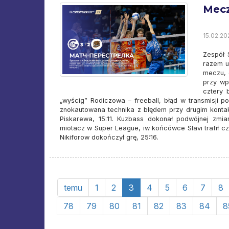
Mecz
15.02.20
Zespół 
razem u
meczu, 
przy wp
cztery b
„wyścig” Rodiczowa – freeball, błąd w transmisji po
znokautowana technika z błędem przy drugim kontakci
Piskarewa, 15:11. Kuzbass dokonał podwójnej zmia
miotacz w Super League, iw końcówce Slavi trafił czys
Nikiforow dokończył grę, 25:16.
temu
1
2
3
4
5
6
7
8
78
79
80
81
82
83
84
8