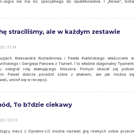
-Jugra nie ma nic specjalnego do opublikowania. I „Nowa”, boha
hę straciliśmy, ale w każdym zestawie
26 / 21:34
uzjach Aleksandra Kostadinowa i Pawła Kuklińskiego właściciele w
urińskiego i Siergieja Panowa z Tiumeń. I to właśnie diagonalny Tyumen
u odegrał rolę atakującego finiszera. Pomysł okazał się połow
em: Paweł dobrze poradził sobie z atakiem, ale jak można si
ać, unosił się w recepcji.
ód, To b?dzie ciekawy
26 / 23:23
dzący mecz z Dynamo-LO można nazwać grą równych sobie przeci