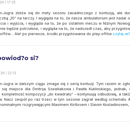
26 / 17:25
-Jugra zbliża się do mety sezonu zasadniczego z kontuzją, ale du
iczbą „10” na tarczy. I wygląda na to, że nasza ambulatorium jest nadal 
ścia i wyjścia, i wygląda na to, że po ostatnim meczu w Niżnym Nowog
 nie będzie potrzebne, i wygląda na to, że nadszedł czas, aby przygoto
-offów… Ale! po pierwsze, środki przygotowania do play-offów
czytaj wi
powiod?o si?
26 / 22:13
-Jugra w dalszym ciągu zmaga się z serią kontuzji. Tym razem w zgło
o się miejsce dla Dmitrija Szewliakowa i Pawła Kuklinskiego, jednak, 
o kompletność kompozycji „do kwadratu” – kontynuują odbudowę, a także
ow. Nasz zespół po raz trzeci w tym sezonie zagrał według schematu 4
ominalnymi rozgrywającymi Maximem Kirillovem i Slavim Kostadinovem,