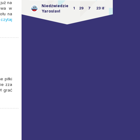
już na
Niedźwiedzie
kowa w
1
29
7
23:87
Yaroslavl
ołu na
czytaj
e piłki
nie zza
ł grać