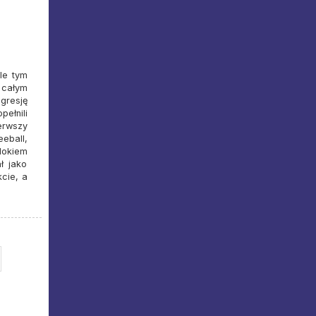
le tym
 całym
gresję
ełnili
ierwszy
eball,
blokiem
ł jako
kcie, a