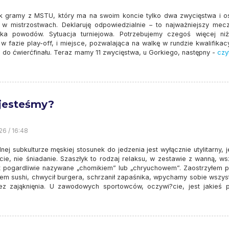
k gramy z MSTU, który ma na swoim koncie tylko dwa zwycięstwa i os
 w mistrzostwach. Deklaruję odpowiedzialnie – to najważniejszy mecz
lka powodów. Sytuacja turniejowa. Potrzebujemy czegoś więcej niż
w fazie play-off, i miejsce, pozwalająca na walkę w rundzie kwalifikac
e do ćwierćfinału. Teraz mamy 11 zwycięstwa, u Gorkiego, następny -
czyt
jesteśmy?
26 / 16:48
nej subkulturze męskiej stosunek do jedzenia jest wyłącznie utylitarny, je
cie, nie śniadanie. Szaszłyk to rodzaj relaksu, w zestawie z wanną, ws
st pogardliwie nazywane „chomikiem” lub „chryuchowem”. Zaostrzyłem pi
em sushi, chwycił burgera, schrzanił zapaśnika, wpychamy sobie wszys
ez zająknięnia. U zawodowych sportowców, oczywi?cie, jest jakieś p