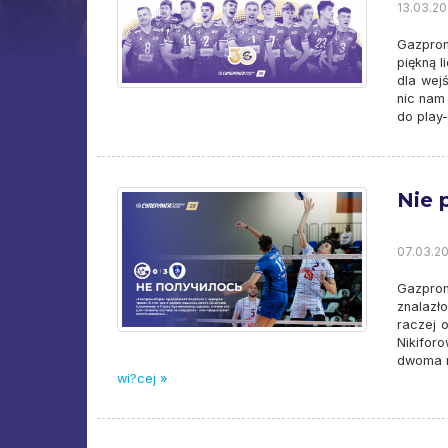
13.03.20
Gazprom
piękną l
dla wej
nic nam
do play
Nie 
07.03.20
Gazprom
znalazł
raczej 
Nikifor
dwoma n
wi?cej »