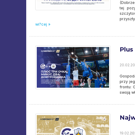
(Dobrze
tej po
szczyto
przyszł
wi?cej »
Plus
20.02.20
Gospoda
przy je
frontu:
swoją wł
Najw
19.02.20