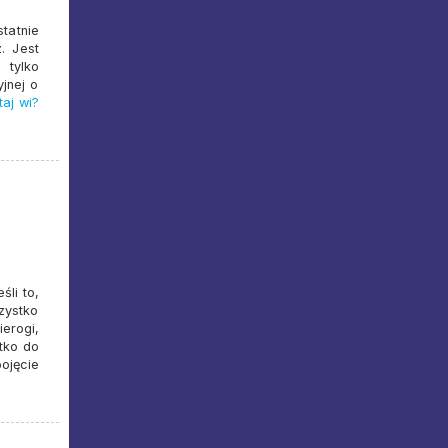
tatnie
. Jest
 tylko
yjnej o
aj wi?
śli to,
zystko
erogi,
tko do
ojęcie