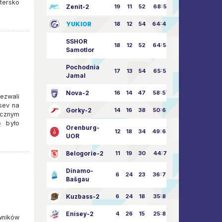
tersko
Zenit-2
19
11
52
68:51
YUKIOR
18
12
54
64:46
SSHOR
18
12
52
64:50
Samotlor
Pochodnia
17
13
54
65:52
Jamal
Nova-2
16
14
47
58:57
ezwali
tsev na
Gorky-2
14
16
38
50:63
icznym
ę było
Orenburg-
12
18
34
49:67
UOR
Belogorie-2
11
19
30
44:71
Dinamo-
6
24
23
36:75
Bašgau
Kuzbass-2
6
24
18
35:82
Enisey-2
4
26
15
25:82
wników