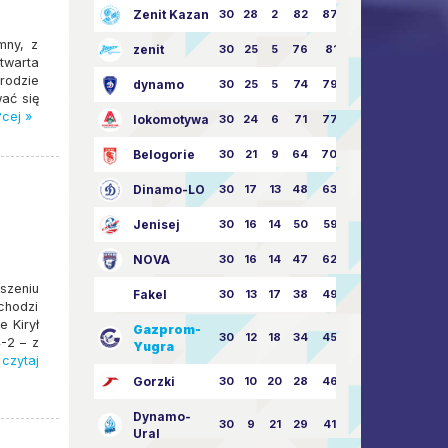
Zenit Kazan
30
28
2
82
87:24
mny, z
zenit
30
25
5
76
81:21
otwarta
rodzie
dynamo
30
25
5
74
79:26
wać się
?cej »
lokomotywa
30
24
6
71
77:33
Belogorie
30
21
9
64
70:40
Dinamo-LO
30
17
13
48
63:57
Jenisej
30
16
14
50
59:53
NOVA
30
16
14
47
62:58
szeniu
Fakel
30
13
17
38
49:62
chodzi
 Kirył
Gazprom-
30
12
18
34
45:63
-2 – z
Yugra
czytaj
Gorzki
30
10
20
28
46:73
Dynamo-
30
9
21
29
41:70
Ural