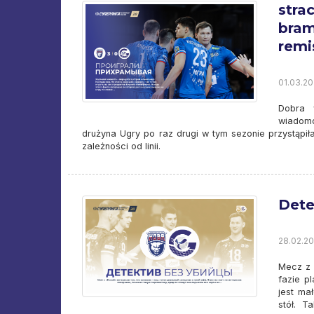
stra
bram
remi
01.03.20
Dobra 
wiadomo
drużyna Ugry po raz drugi w tym sezonie przystąpił
zależności od linii.
Dete
28.02.20
Mecz z 
fazie p
jest ma
stół. T