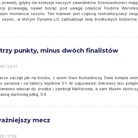
, prawie), gdyby nie kontuzje naszych zawodników. Sosnowoboreci mają 
zycji przewagę, nawet biorąc pod uwagę odejście Fiodora Woron
wym momencie sezonu. Ten manewr jest częścią restrukturyzacji zesp
y sezon., w którym Dynamo-LO zaktualizuje linię środkowych blokerów
 trzy punkty, minus dwóch finalistów
26 / 22:01
rze zaczęli jak na boisku, z asem Slavi Kostadinovą. Dwie kolejne woln
go serwisie i na tablicy wyników 5:1. W odpowiedzi Shkredov leci potęż
 Ganenko wleciał do środka i zamknął Nikiforowa, a sam Maxim skończy
asną darmową piłką, 5:4.
ażniejszy mecz
26 / 17:59