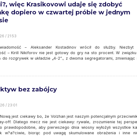
ci?, więc Krasikovowi udaje się zdobyć
kę dopiero w czwartej próbie w jednym
sie
26 / 21:53
wiadomość – Aleksander Kostadinov wrócił do służby. Niezbyt
ść – Kirill Nikiforov nie jest gotowy do gry na sto procent. W związku
a do rozgrywek w układzie „4-2”., z dwoma segregatorami, zmieniając 
ktyw bez zabójcy
26 / 23:01
Nową jest ciekawy bo, że Volzhan jest naszym potencjalnym przeciwni
lay-off. Dlatego mecz nie jest ciekawy: rywale, zrozumienie tej perspe
ło prawdopodobne, aby pierwszego dnia wiosny wyłożyli wszystkie ka
ak w?a?ciwie, biorąc pod uwagę skumulowane obrażenia i inne ni