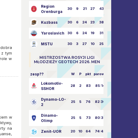
Region
30
9
21
27
43:73
Orenburga
Kuzbass
30
6
24
23
38:76
Yaroslavich
30
6
24
19
31:80
MSTU
30
3
27
10
25:87
 dobra
 z tym
MISTRZOSTWA ROSYJI LIGI
role w
MŁODZIEŻY GEOTECH 2026. MEN
zesp??
W
P
pkt
parowy
Lokomotiv-
28
2
83
85:14
SSHOR
Dynamo-LO-
25
5
76
82:30
2
Dinamo-
kiem w
25
5
73
80:32
Olimp
ktywy,
rty na
Zenit-UOR
20
10
64
74:43
uanse,