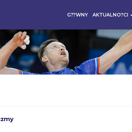
G??WNY
AKTUALNO?CI
czmy