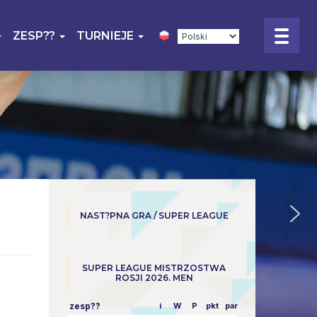
ZESP??
TURNIEJE
NAST?PNA GRA / SUPER LEAGUE
SUPER LEAGUE MISTRZOSTWA
ROSJI 2026. MEN
zesp??
i
W
P
pkt
parowy