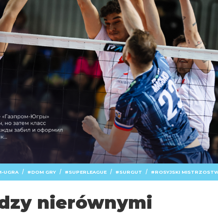
/
/
/
/
-UGRA
DOM GRY
SUPERLEAGUE
SURGUT
ROSYJSKI MISTRZOST
dzy nierównymi