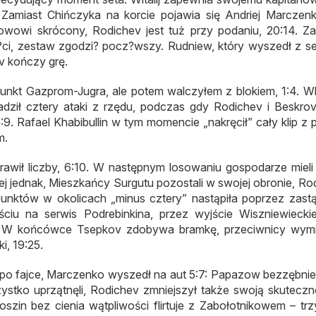
 Zamiast Chińczyka na korcie pojawia się Andriej Marczenk
owowi skrócony, Rodichev jest tuż przy podaniu, 20:14. Za
?ci, zestaw zgodzi? pocz?wszy. Rudniew, który wyszedł z se
v kończy grę.
nkt Gazprom-Jugra, ale potem walczyłem z blokiem, 1:4. W
wadził cztery ataki z rzędu, podczas gdy Rodichev i Beskro
:9. Rafael Khabibullin w tym momencie „nakręcił” cały klip z 
m.
prawił liczby, 6:10. W następnym losowaniu gospodarze mieli
niej jednak, Mieszkańcy Surgutu pozostali w swojej obronie, Ro
unktów w okolicach „minus cztery” nastąpiła poprzez zastą
iu na serwis Podrebinkina, przez wyjście Wiszniewieck
2. W końcówce Tsepkov zdobywa bramkę, przeciwnicy wymi
, 19:25.
 po fajce, Marczenko wyszedł na aut 5:7: Papazow bezzębnie 
ystko uprzątnęli, Rodichev zmniejszył także swoją skutecz
roszin bez cienia wątpliwości flirtuje z Zabołotnikowem – trz