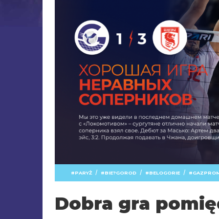
/
/
/
PARYŻ
BIE?GOROD
BELOGORIE
GAZPROM
Dobra gra pomię