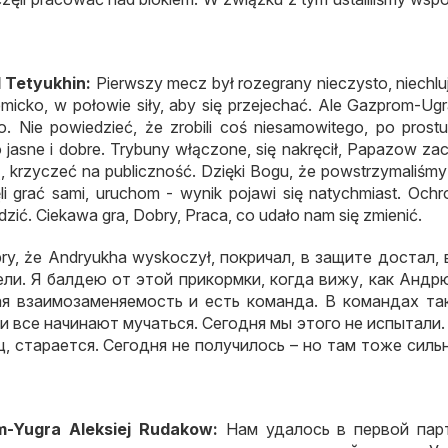
 Tetyukhin:
Pierwszy mecz był rozegrany nieczysto, niechlu
micko, w połowie siły, aby się przejechać. Ale Gazprom-Ugr
o. Nie powiedzieć, że zrobili coś niesamowitego, po prostu
o jasne i dobre. Trybuny włączone, się nakręcił, Papazow za
, krzyczeć na publiczność. Dzięki Bogu, że powstrzymaliśmy
ęli grać sami, uruchom - wynik pojawi się natychmiast. Och
dzić. Ciekawa gra, Dobry, Praca, co udało nam się zmienić.
obry, że Andryukha wyskoczył,
покричал
,
в защите достал
,
ели
.
Я балдею от этой прикормки
,
когда вижу
,
как Андр
ая взаимозаменяемость и есть команда
.
В командах та
и все начинают мучаться
.
Сегодня мы этого не испытали
ц
,
старается
.
Сегодня не получилось – но там тоже силь
m-Yugra Aleksiej Rudakow:
Нам удалось в первой пар