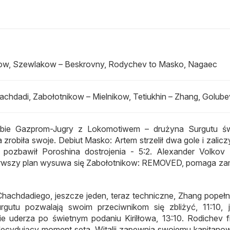
zow, Szewlakow – Beskrovny, Rodychev to Masko, Nagaec
chdadi, Zabołotnikow – Mielnikow, Tetiukhin – Zhang, Golube
ebie Gazprom-Jugry z Lokomotiwem – drużyna Surgutu św
zrobiła swoje. Debiut Masko: Artem strzelił dwa gole i zaliczy
r pozbawił Poroshina dostrojenia - 5:2. Alexander Volkov 
erwszy plan wysuwa się Zabołotnikow: REMOVED, pomaga z
hachdadiego, jeszcze jeden, teraz techniczne, Zhang popełni
rgutu pozwalają swoim przeciwnikom się zbliżyć, 11:10, 
uderza po świetnym podaniu Kirilłowa, 13:10. Rodichev fi
decydujący moment seta. Witalij zapewnia swojemu kapitanow