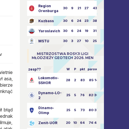
Region
30
9
21
27
43:73
Orenburga
Kuzbass
30
6
24
23
38:76
Yaroslavich
30
6
24
19
31:80
MSTU
30
3
27
10
25:87
v
MISTRZOSTWA ROSYJI LIGI
MŁODZIEŻY GEOTECH 2026. MEN
zesp??
W
P
pkt
parowy
ietnie
Lokomotiv-
ł asa,
28
2
83
85:14
SSHOR
bierze
amknąć
Dynamo-LO-
25
5
76
82:30
2
Dinamo-
ł błąd
25
5
73
80:32
Olimp
jednak
lmuje,
Zenit-UOR
20
10
64
74:43
i atak