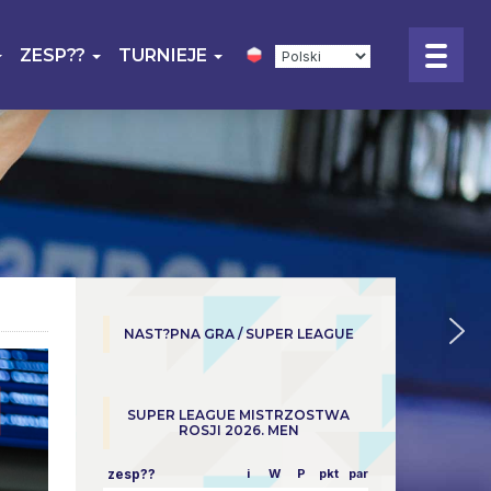
ZESP??
TURNIEJE
NAST?PNA GRA / SUPER LEAGUE
SUPER LEAGUE MISTRZOSTWA
ROSJI 2026. MEN
zesp??
i
W
P
pkt
parowy