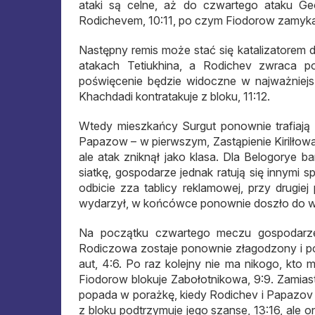
ataki są celne, aż do czwartego ataku Ge
Rodichevem, 10:11, po czym Fiodorow zamyka z
Następny remis może stać się katalizatorem d
atakach Tetiukhina, a Rodichev zwraca p
poświęcenie będzie widoczne w najważniejsz
Khachdadi kontratakuje z bloku, 11:12.
Wtedy mieszkańcy Surgut ponownie trafiają d
Papazow – w pierwszym, Zastąpienie Kirilłowa
ale atak zniknął jako klasa. Dla Belogorye b
siatkę, gospodarze jednak ratują się innymi 
odbicie zza tablicy reklamowej, przy drugiej
wydarzył, w końcówce ponownie doszło do w
Na początku czwartego meczu gospodarze 
Rodiczowa zostaje ponownie złagodzony i po
aut, 4:6. Po raz kolejny nie ma nikogo, kto
Fiodorow blokuje Zabołotnikowa, 9:9. Zamiast 
popada w porażkę, kiedy Rodichev i Papazov 
z bloku podtrzymuje jego szanse, 13:16, ale o