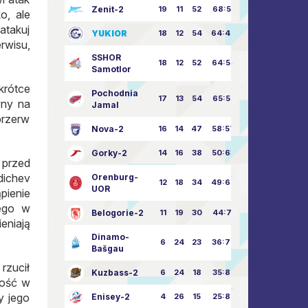
Zenit-2
19
11
52
68:51
o, ale
atakuj
YUKIOR
18
12
54
64:46
rwisu,
SSHOR
18
12
52
64:50
Samotlor
krótce
Pochodnia
17
13
54
65:52
vny na
Jamal
przerw
Nova-2
16
14
47
58:57
Gorky-2
14
16
38
50:63
 przed
dichev
Orenburg-
12
18
34
49:67
UOR
pienie
iego w
Belogorie-2
11
19
30
44:71
eniają
Dinamo-
6
24
23
36:75
Bašgau
rzucił
Kuzbass-2
6
24
18
35:82
ność w
y jego
Enisey-2
4
26
15
25:82