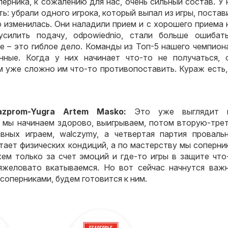
перника
,
к сожалению для нас
,
очень сильный состав
.
У 
ть
:
убрали одного игрока
,
который выпал из игры
,
постав
о изменилась
.
Они наладили прием и с хорошего приема 
усилить подачу
, odpowiednio,
стали больше ошибать
е – это гиблое дело
.
Команды из Топ-5 нашего чемпион
нные
.
Когда у них начинает что-то не получаться
,
м уже сложно им что-то противопоставить
.
Кураж есть
azprom-Yugra Artem Masko:
Это уже выглядит 
у мы начинаем здорово
,
выигрываем
,
потом вторую-тре
вных играем
, walczymy,
а четвертая партия проваль
атает физических кондиций
,
а по мастерству мы соперни
ем только за счет эмоций и где-то игры в защите что
яжеловато вкатываемся
.
Но вот сейчас начнутся важ
 соперниками
,
будем готовится к ним
.