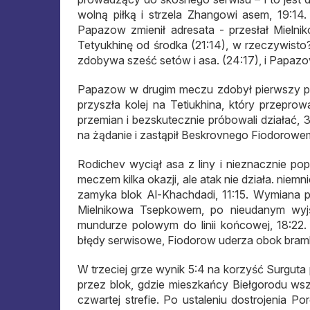
wolną piłką i strzela Zhangowi asem, 19:14.
Papazow zmienił adresata - przesłał Mielnik
Tetyukhinę od środka (21:14), w rzeczywisto
zdobywa sześć setów i asa. (24:17), i Papazo
Papazow w drugim meczu zdobył pierwszy pu
przyszła kolej na Tetiukhina, który przepro
przemian i bezskutecznie próbowali działać, 3
na żądanie i zastąpił Beskrovnego Fiodorowe
Rodichev wyciął asa z liny i nieznacznie po
meczem kilka okazji, ale atak nie działa. niem
zamyka blok Al-Khachdadi, 11:15. Wymiana p
Mielnikowa Tsepkowem, po nieudanym wyjśc
mundurze polowym do linii końcowej, 18:2
błędy serwisowe, Fiodorow uderza obok bramki
W trzeciej grze wynik 5:4 na korzyść Surguta
przez blok, gdzie mieszkańcy Biełgorodu wsz
czwartej strefie. Po ustaleniu dostrojenia Po