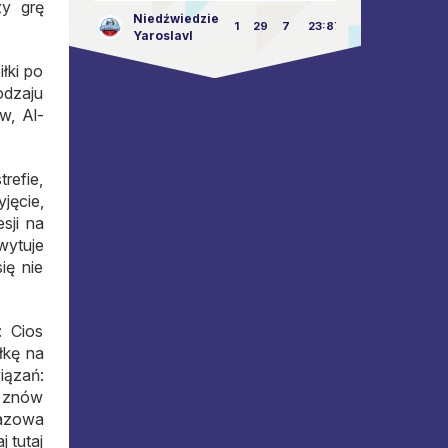
zy grę
Niedźwiedzie
1
29
7
23:87
Yaroslavl
łki po
odzaju
w, Al-
refie,
jęcie,
sji na
wytuje
ię nie
: Cios
łkę na
iązań:
) znów
pazowa
 tutaj