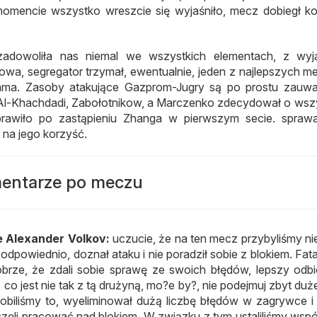
momencie wszystko wreszcie się wyjaśniło, mecz dobiegł k
adowoliła nas niemal we wszystkich elementach, z wyj
iłłowa, segregator trzymał, ewentualnie, jeden z najlepszych 
ama. Zasoby atakujące Gazprom-Jugry są po prostu zauwa
n, Al-Khachdadi, Zabołotnikow, a Marczenko zdecydował o wsz
oprawiło po zastąpieniu Zhanga w pierwszym secie. spraw
ę na jego korzyść.
entarze po meczu
 Alexander Volkov:
uczucie, że na ten mecz przybyliśmy ni
 odpowiednio, doznał ataku i nie poradził sobie z blokiem. Fat
brze, że zdali sobie sprawę ze swoich błędów, lepszy odbió
 co jest nie tak z tą drużyną, mo?e by?, nie podejmuj zbyt du
Zrobiliśmy to, wyeliminował dużą liczbę błędów w zagrywce i
częli pracować nad blokiem. W związku z tym ustaliliśmy wsp