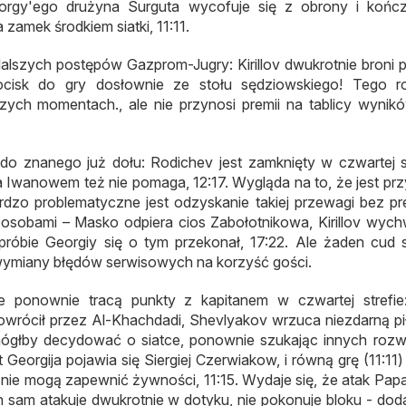
orgy'ego drużyna Surguta wycofuje się z obrony i końc
amek środkiem siatki, 11:11.
alszych postępów Gazprom-Jugry: Kirillov dwukrotnie broni pi
ocisk do gry dosłownie ze stołu sędziowskiego! Tego r
ych momentach., ale nie przynosi premii na tablicy wynikó
o znanego już dołu: Rodichev jest zamknięty w czwartej st
 Iwanowem też nie pomaga, 12:17. Wygląda na to, że jest przy
ardzo problematyczne jest odzyskanie takiej przewagi bez pre
sposobami – Masko odpiera cios Zabołotnikowa, Kirillov wych
 próbie Georgiy się o tym przekonał, 17:22. Ale żaden cud s
ymiany błędów serwisowych na korzyść gości.
ponownie tracą punkty z kapitanem w czwartej strefie
wrócił przez Al-Khachdadi, Shevlyakov wrzuca niezdarną pi
 mógłby decydować o siatce, ponownie szukając innych rozw
Georgija pojawia się Siergiej Czerwiakow, i równą grę (11:11
nie mogą zapewnić żywności, 11:15. Wydaje się, że atak Pa
n sam atakuje dwukrotnie w dotyku, nie pokonuje bloku - dodaj