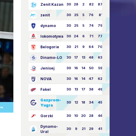
Zenit Kazan
30
28
2
82
87:24
zenit
30
25
5
76
81:21
dynamo
30
25
5
74
79:26
lokomotywa
30
24
6
71
77:33
Belogorie
30
21
9
64
70:40
Dinamo-LO
30
17
13
48
63:57
Jenisej
30
16
14
50
59:53
NOVA
30
16
14
47
62:58
Fakel
30
13
17
38
49:62
Gazprom-
30
12
18
34
45:63
Yugra
WA
Gorzki
30
10
20
28
46:73
Dynamo-
30
9
21
29
41:70
Ural