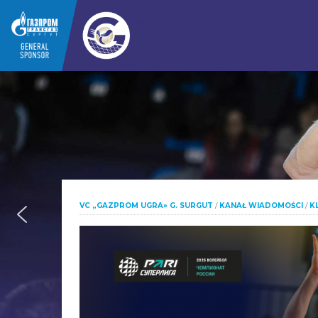
VC „GAZPROM UGRA» G. SURGUT
/
KANAŁ WIADOMOŚCI
/
K