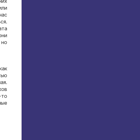
них
или
нас
ся
.
ата
они
,
но
как
тью
ная
.
ков
-то
ные