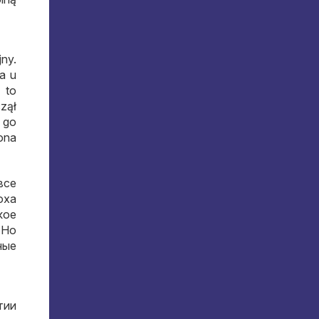
jny.
a u
 to
czął
 go
rona
все
юха
кое
.
Но
ные
тии