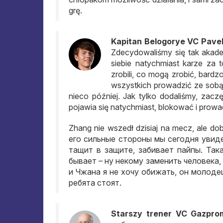
grę.
Kapitan Belogorye VC Pavel
Zdecydowaliśmy się tak akade
siebie natychmiast karze za t
zrobili, co mogą zrobić, bardz
wszystkich prowadzić ze sobą
nieco później. Jak tylko dodaliśmy, zacz
pojawia się natychmiast, blokować i prowa
Zhang nie wszedł dzisiaj na mecz, ale d
его сильные стороны мы сегодня увид
тащит в защите
,
забивает пайпы
.
Так
бывает – ну некому заменить человека
,
и Чжана я не хочу обижать
,
он молоде
ребята стоят
.
Starszy trener VC Gazpro