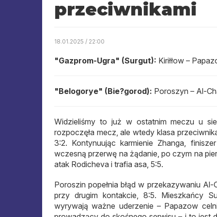
przeciwnikami
18.01.2025 / 22:00
"Gazprom-Ugra" (Surgut):
Kiriłłow – Papa
"Belogorye" (Bie?gorod):
Poroszyn – Al-Cha
Widzieliśmy to już w ostatnim meczu u si
rozpoczęła mecz, ale wtedy klasa przeciwnika 
3:2. Kontynuując karmienie Zhanga, finisze
wczesną przerwę na żądanie, po czym na pi
atak Rodicheva i trafia asa, 5:5.
Poroszin popełnia błąd w przekazywaniu Al-C
przy drugim kontakcie, 8:5. Mieszkańcy Su
wyrywają ważne uderzenie – Papazow celnie 
prowadzący do skośnego serwisu – i to jest 