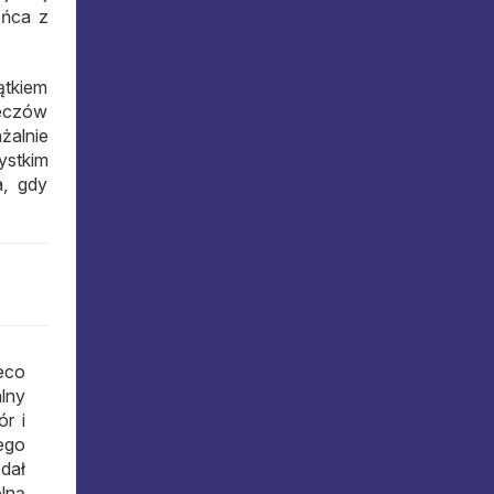
ońca z
ątkiem
meczów
żalnie
ystkim
a, gdy
eco
alny
r i
żego
 dał
ólną