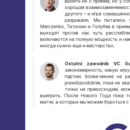
выбить их с приема
,
но у со
хорошая взаимозаменяемос
другого – и игра совершенн
разрывали
.
Мы пытались 
Marczenko,
Тетюхин и Голубев в прием
выходят против нас чуть расслабле
включаются на полную мощность и на
иногда нужно еще и мастерство
.
Ostatni zawodnik VC G
закономерность
,
какую игр
партию более-менее на ра
prawdopodobnie,
пока не хв
точно не превосходим
,
мож
выиграть
.
После Нового Года пока т
матчи
,
в которых мы можем бороться с