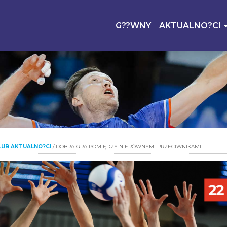
G??WNY
AKTUALNO?CI
LUB AKTUALNO?CI
/
DOBRA GRA POMIĘDZY NIERÓWNYMI PRZECIWNIKAMI