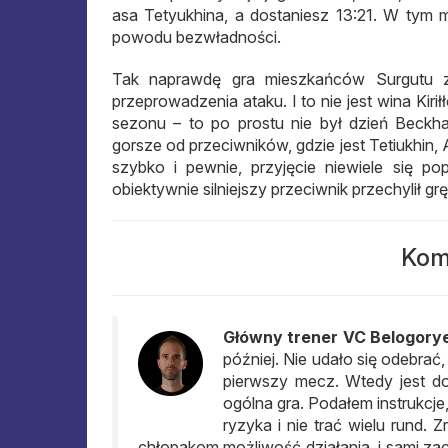
asa Tetyukhina, a dostaniesz 13:21. W tym 
powodu bezwładności.
Tak naprawdę gra mieszkańców Surgutu z
przeprowadzenia ataku. I to nie jest wina Kir
sezonu – to po prostu nie był dzień Beckh
gorsze od przeciwników, gdzie jest Tetiukhi
szybko i pewnie, przyjęcie niewiele się p
obiektywnie silniejszy przeciwnik przechylił gr
Kom
Główny trener VC Belogorye
później. Nie udało się odebrać,
pierwszy mecz. Wtedy jest do
ogólna gra. Podałem instrukcje,
ryzyka i nie trać wielu rund. 
chłopakom możliwość działania, i sami za